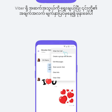
Viber ရှိ အဆက်အသွယ်ကို ရွေးချယ်ပြီး ၎င်းတို့၏
အချက်အလက် မျက်နှာပြင်မှနေ၍ ဖုန်းခေါ်ပါ