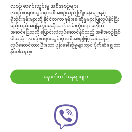
လစဉ် စာရင်းသွင်းမှု အစီအစဉ်များ
လစဉ် စာရင်းသွင်းမှု အစီအစဉ်သည် ကြိုးဖုန်းများနှင့်
မိုဘိုင်းဖုန်းများသို့ နိုင်ငံတကာ ဖုန်းခေါ်ဆိုမှုများ ပြုလုပ်နိုင်ပြီး
မည်သည့်အချိန်တွင်မဆို သက်တမ်းတိုးစရာ မလိုဘဲ
အဆင်ပြေသလို ပြောင်းလဲလုပ်ဆောင်နိုင်သည့် အစီအစဉ်ဖြစ်
ပါသည်။ လစဉ် စာရင်းသွင်းမှု အစီအစဉ်ဖြင့် သင်သည်
လုပ်ဆောင်ထားပြီးသော ဖုန်းခေါ်ဆိုမှုများတွင် ပိုက်ဆံချွေတာ
နိုင်ပါသည်။
နောက်ထပ် နေရာများ