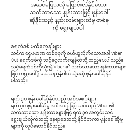
အဆင်ပြေသလို ပြောင်းလဲနိုင်သော၊
သက်သာသော နှုန်းထားဖြင့် ဖုန်းခေါ်
ဆိုနိုင်သည့် နည်းလမ်းများထဲမှ တစ်ခု
ကို ရွေးချယ်ပါ-
ခရက်ဒစ် ပက်ကေ့ချ်များ
သင်က ငွေပမာဏ တစ်ခုခုကို ဝယ်ယူလိုက်သောအခါ Viber
Out ခရက်ဒစ်ကို သင့်ငွေလက်ကျန်ထဲသို့ ထည့်ပေးပါသည်။
သင့်ခရက်ဒစ်ကိုသုံး၍ Viber ၏ သက်သာသော နှုန်းထားများ
ဖြင့် ကမ္ဘာပေါ်ရှိ မည်သည့်နံပါတ်သို့မဆို ဖုန်းခေါ်ဆိုနိုင်
ပါသည်။
ရက် ၃၀ ဖုန်းခေါ်ဆိုနိုင်သည့် အစီအစဉ်များ
ရက် ၃၀ ဖုန်းခေါ်ဆိုမှု အစီအစဉ်ဖြင့် သင်သည် Viber ၏
သက်သာသော နှုန်းထားများဖြင့် ရက် ၃၀ အတွင်း သင်
ရွေးချယ်လိုက်သည့် နေရာဒေသသို့ နိုင်ငံတကာ ဖုန်းခေါ်ဆိုမှု
များကို လုပ်ဆောင်နိုင်သည်။