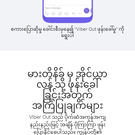
စကားပြောဆိုမှု ခေါင်းစီးမှနေ၍ “Viber Out ဖုန်းခေါ်မှု” ကို
ရွေးပါ
မားတိနိခ် မှ အိုင်ယာ
လန် သို့ ဖုန်းခေါ်
ခြင်းအတွက်
အကြံပြုချက်များ
Viber Out သည် ပိုက်ဆံအကုန်အကျ
နည်းနည်းဖြင့် အချိန် ပိုကြာကြာ ဖုန်း
ပြောနိုင်စေပါသည်။ ကျွန်ုပ်တို့၏