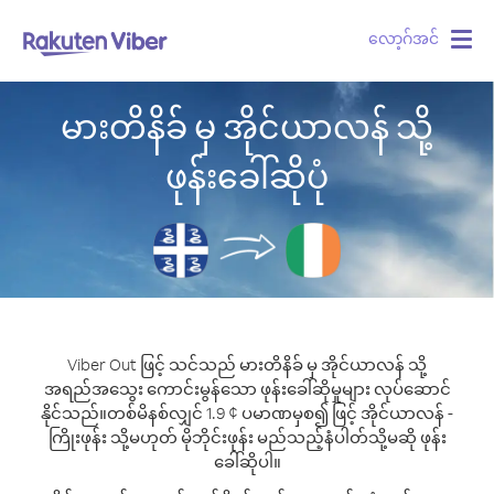
လော့ဂ်အင်
Togg
navig
မားတိနိခ် မှ အိုင်ယာလန် သို့
ဖုန်းခေါ်ဆိုပုံ
Viber Out ဖြင့် သင်သည် မားတိနိခ် မှ အိုင်ယာလန် သို့
အရည်အသွေး ကောင်းမွန်သော ဖုန်းခေါ်ဆိုမှုများ လုပ်ဆောင်
နိုင်သည်။
တစ်မိနစ်လျှင် 1.9 ¢ ပမာဏမှစ၍ ဖြင့် အိုင်ယာလန် -
ကြိုးဖုန်း သို့မဟုတ် မိုဘိုင်းဖုန်း မည်သည့်နံပါတ်သို့မဆို ဖုန်း
ခေါ်ဆိုပါ။