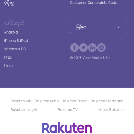
ပံ့ပိုးမှု
Customer Complaints Code
ဒေါင်းလုတ်
မြန်မာ
Android
iPhone & iPad
Windows PC
Mac
©
2026
Viber Media S.à r.l.
Linux
Rakuten Viki
Rakuten Kobo
Rakuten Travel
Rakuten Marketing
Rakuten Insight
Rakuten TV
About Rakuten