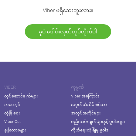
Viber မရှိသေးဘူးလား။
ခုပဲ ဒေါင်းလုတ်လုပ်လိုက်ပါ
VIBER
ကုမ္ပဏီ
လုပ်ဆောင်ချက်များ
Viber အကြောင်း
ဘလော့ဂ်
အမှတ်တံဆိပ် စင်တာ
လုံခြုံရေး
အလုပ်အကိုင်များ
Viber Out
စည်းကမ်းချက်များနှင့် မူဝါဒများ
နှုန်းထားများ
ကိုယ်ရေးလုံခြုံမှု မူဝါဒ