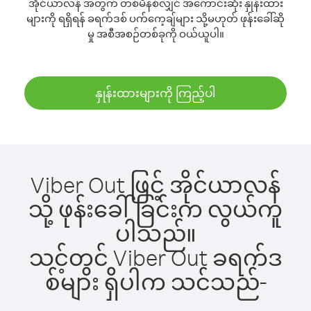
အိုင်ယာလန် အတွက် တစ်မိနစ်လျှင် အကောင်းဆုံး နှုန်းထား
များကို ရရှိရန် ခရက်ဒစ် ပက်ကေ့ချ်များ သို့မဟုတ် ဖုန်းခေါ်ဆို
မှု အစီအစဉ်တစ်ခုကို ဝယ်ယူပါ။
နှုန်းထားများကို ကြည့်ပါ
Viber Out ဖြင့် အိုင်ယာလန်
သို့ ဖုန်းခေါ်ခြင်းက လွယ်ကူ
ပါသည်။
သင့်တွင် Viber Out ခရက်ဒ
စ်များ ရှိပါက သင်သည်-