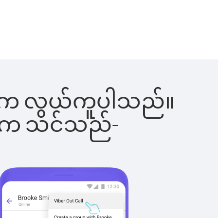
ခြင်းက လွယ်ကူပါသည်။
ိပါက သင်သည်-