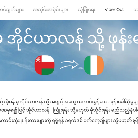
ာင်ချက်များ
အသိုင်းအဝိုင်းများ
လုံခြုံရေး
Viber Out
ဘ
ှ အိုင်ယာလန် သို့ ဖုန်းခ
် အိုမန် မှ အိုင်ယာလန် သို့ အရည်အသွေး ကောင်းမွန်သော ဖုန်းခေါ်ဆိုမှုမ
ဏမှစ၍ ဖြင့် အိုင်ယာလန် - ကြိုးဖုန်း သို့မဟုတ် မိုဘိုင်းဖုန်း မည်သည့်နံပါတ်
်းဆုံး နှုန်းထားများကို ရရှိရန် ခရက်ဒစ် ပက်ကေ့ချ်များ သို့မဟုတ် ဖုန