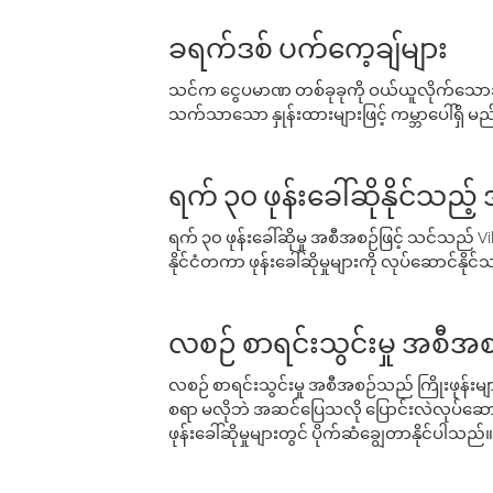
ခရက်ဒစ် ပက်ကေ့ချ်များ
သင်က ငွေပမာဏ တစ်ခုခုကို ဝယ်ယူလိုက်သောအခ
သက်သာသော နှုန်းထားများဖြင့် ကမ္ဘာပေါ်ရှိ မည်သ
ရက် ၃၀ ဖုန်းခေါ်ဆိုနိုင်သည့
ရက် ၃၀ ဖုန်းခေါ်ဆိုမှု အစီအစဉ်ဖြင့် သင်သည
နိုင်ငံတကာ ဖုန်းခေါ်ဆိုမှုများကို လုပ်ဆောင်နိုင
လစဉ် စာရင်းသွင်းမှု အစီအစ
လစဉ် စာရင်းသွင်းမှု အစီအစဉ်သည် ကြိုးဖုန်းများနှင
စရာ မလိုဘဲ အဆင်ပြေသလို ပြောင်းလဲလုပ်ဆောင
ဖုန်းခေါ်ဆိုမှုများတွင် ပိုက်ဆံချွေတာနိုင်ပါသည်။