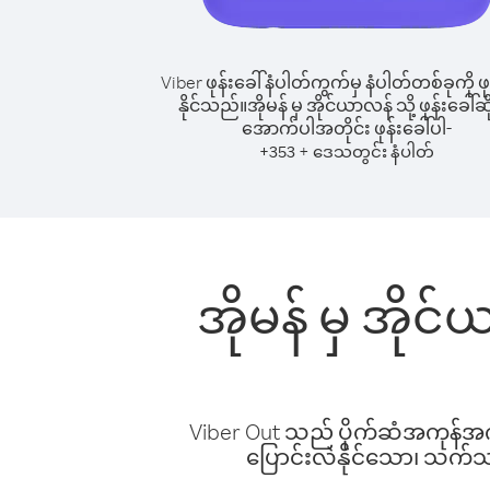
Viber ဖုန်းခေါ်နံပါတ်ကွက်မှ နံပါတ်တစ်ခုကို ဖု
နိုင်သည်။
အိုမန် မှ အိုင်ယာလန် သို့ ဖုန်းခေါ်ဆိ
အောက်ပါအတိုင်း ဖုန်းခေါ်ပါ-
+
+
353
ဒေသတွင်း နံပါတ်
အိုမန် မှ အိုင
Viber Out သည် ပိုက်ဆံအကုန်အကျ 
ပြောင်းလဲနိုင်သော၊ သက်သာသ