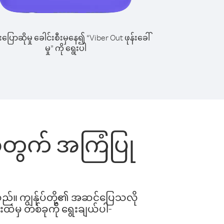
ြောဆိုမှု ခေါင်းစီးမှနေ၍ “Viber Out ဖုန်းခေါ်
မှု” ကို ရွေးပါ
်းအတွက် အကြံပြု
ါသည်။ ကျွန်ုပ်တို့၏ အဆင်ပြေသလို
းထဲမှ တစ်ခုကို ရွေးချယ်ပါ-