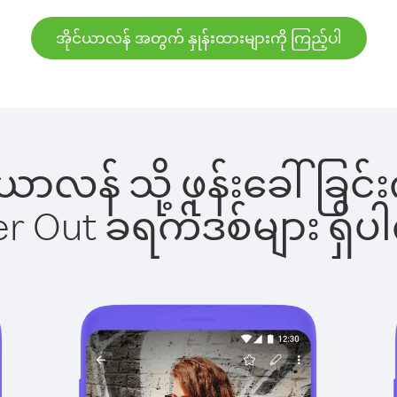
အိုင်ယာလန် အတွက် နှုန်းထားများကို ကြည့်ပါ
ုင်ယာလန် သို့ ဖုန်းခေါ်
ber Out ခရက်ဒစ်များ ရှ