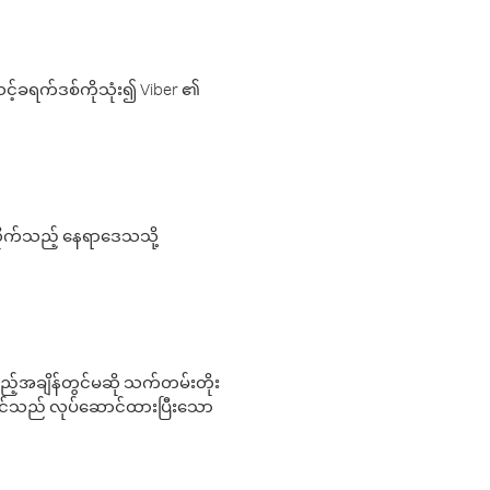
့်ခရက်ဒစ်ကိုသုံး၍ Viber ၏
လိုက်သည့် နေရာဒေသသို့
 မည်သည့်အချိန်တွင်မဆို သက်တမ်းတိုး
 သင်သည် လုပ်ဆောင်ထားပြီးသော