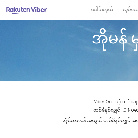
ဒေါင်းလုတ်
လုပ်ဆေ
အိုမန် မ
Viber Out ဖြင့် သင်သည
တစ်မိနစ်လျှင် 1.9 ¢ ပမာ
အိုင်ယာလန် အတွက် တစ်မိနစ်လျှင် အကောင