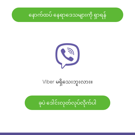
နောက်ထပ် နေရာဒေသများကို ရှာရန်
Viber မရှိသေးဘူးလား။
ခုပဲ ဒေါင်းလုတ်လုပ်လိုက်ပါ