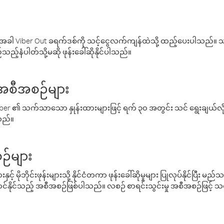
ါ Viber Out ခရက်ဒစ်ကို သင့်ငွေလက်ကျန်ထဲသို့ ထည့်ပေးပါသည်။ သင
ည့်နံပါတ်သို့မဆို ဖုန်းခေါ်ဆိုနိုင်ပါသည်။
် အစီအစဉ်များ
် Viber ၏ သက်သာသော နှုန်းထားများဖြင့် ရက် ၃၀ အတွင်း သင် ရွေးချယ်
်သည်။
ဉ်များ
့် မိုဘိုင်းဖုန်းများသို့ နိုင်ငံတကာ ဖုန်းခေါ်ဆိုမှုများ ပြုလုပ်နိုင်ပြီး
်နိုင်သည့် အစီအစဉ်ဖြစ်ပါသည်။ လစဉ် စာရင်းသွင်းမှု အစီအစဉ်ဖြင့်