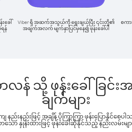
န်းခေါ်
Viber ရှိ အဆက်အသွယ်ကို ရွေးချယ်ပြီး ၎င်းတို့၏
စကားပ
ုရန်
အချက်အလက် မျက်နှာပြင်မှနေ၍ ဖုန်းခေါ်ပါ
်ယာလန် သို့ ဖုန်းခေါ်ခြင
ချက်များ
နည်းနည်းဖြင့် အချိန် ပိုကြာကြာ ဖုန်းပြောနိုင်စေပ
ော နှုန်းထားဖြင့် ဖုန်းခေါ်ဆိုနိုင်သည့် နည်းလမ်းမျာ