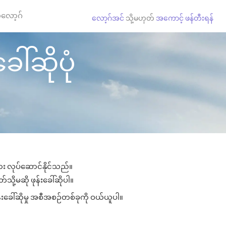
လော့ဂ်
လော့ဂ်အင်
သို့မဟုတ်
အကောင့် ဖန်တီးရန်
ေါ်ဆိုပုံ
ျား လုပ်ဆောင်နိုင်သည်။
သို့မဆို ဖုန်းခေါ်ဆိုပါ။
်းခေါ်ဆိုမှု အစီအစဉ်တစ်ခုကို ဝယ်ယူပါ။