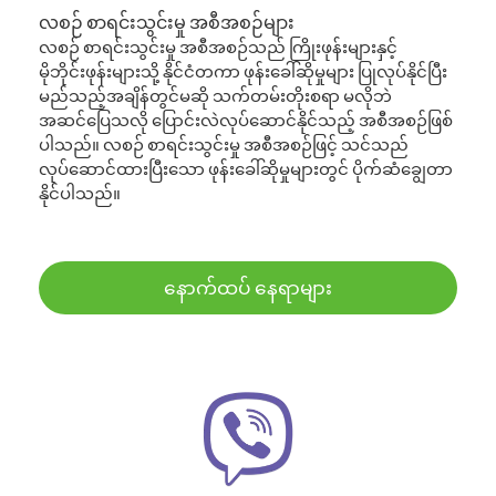
လစဉ် စာရင်းသွင်းမှု အစီအစဉ်များ
လစဉ် စာရင်းသွင်းမှု အစီအစဉ်သည် ကြိုးဖုန်းများနှင့်
မိုဘိုင်းဖုန်းများသို့ နိုင်ငံတကာ ဖုန်းခေါ်ဆိုမှုများ ပြုလုပ်နိုင်ပြီး
မည်သည့်အချိန်တွင်မဆို သက်တမ်းတိုးစရာ မလိုဘဲ
အဆင်ပြေသလို ပြောင်းလဲလုပ်ဆောင်နိုင်သည့် အစီအစဉ်ဖြစ်
ပါသည်။ လစဉ် စာရင်းသွင်းမှု အစီအစဉ်ဖြင့် သင်သည်
လုပ်ဆောင်ထားပြီးသော ဖုန်းခေါ်ဆိုမှုများတွင် ပိုက်ဆံချွေတာ
နိုင်ပါသည်။
နောက်ထပ် နေရာများ