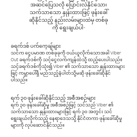
အဆင်ပြေသလို ပြောင်းလဲနိုင်သော၊
သက်သာသော နှုန်းထားဖြင့် ဖုန်းခေါ်
ဆိုနိုင်သည့် နည်းလမ်းများထဲမှ တစ်ခု
ကို ရွေးချယ်ပါ-
ခရက်ဒစ် ပက်ကေ့ချ်များ
သင်က ငွေပမာဏ တစ်ခုခုကို ဝယ်ယူလိုက်သောအခါ Viber
Out ခရက်ဒစ်ကို သင့်ငွေလက်ကျန်ထဲသို့ ထည့်ပေးပါသည်။
သင့်ခရက်ဒစ်ကိုသုံး၍ Viber ၏ သက်သာသော နှုန်းထားများ
ဖြင့် ကမ္ဘာပေါ်ရှိ မည်သည့်နံပါတ်သို့မဆို ဖုန်းခေါ်ဆိုနိုင်
ပါသည်။
ရက် ၃၀ ဖုန်းခေါ်ဆိုနိုင်သည့် အစီအစဉ်များ
ရက် ၃၀ ဖုန်းခေါ်ဆိုမှု အစီအစဉ်ဖြင့် သင်သည် Viber ၏
သက်သာသော နှုန်းထားများဖြင့် ရက် ၃၀ အတွင်း သင်
ရွေးချယ်လိုက်သည့် နေရာဒေသသို့ နိုင်ငံတကာ ဖုန်းခေါ်ဆိုမှု
များကို လုပ်ဆောင်နိုင်သည်။