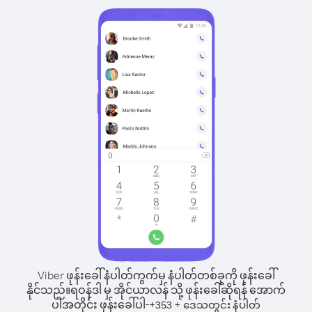
Viber ဖုန်းခေါ်နံပါတ်ကွက်မှ နံပါတ်တစ်ခုကို ဖုန်းခေါ်
နိုင်သည်။
ရဝန်ဒါ မှ အိုင်ယာလန် သို့ ဖုန်းခေါ်ဆိုရန် အောက်
ပါအတိုင်း ဖုန်းခေါ်ပါ-
+
+
353
ဒေသတွင်း နံပါတ်