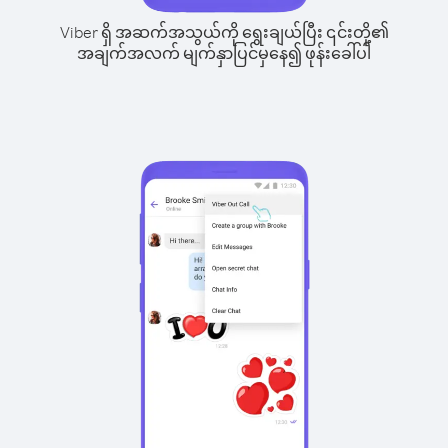
Viber ရှိ အဆက်အသွယ်ကို ရွေးချယ်ပြီး ၎င်းတို့၏
အချက်အလက် မျက်နှာပြင်မှနေ၍ ဖုန်းခေါ်ပါ