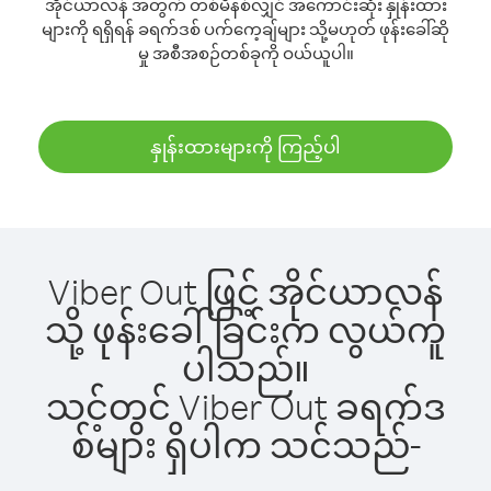
အိုင်ယာလန် အတွက် တစ်မိနစ်လျှင် အကောင်းဆုံး နှုန်းထား
များကို ရရှိရန် ခရက်ဒစ် ပက်ကေ့ချ်များ သို့မဟုတ် ဖုန်းခေါ်ဆို
မှု အစီအစဉ်တစ်ခုကို ဝယ်ယူပါ။
နှုန်းထားများကို ကြည့်ပါ
Viber Out ဖြင့် အိုင်ယာလန်
သို့ ဖုန်းခေါ်ခြင်းက လွယ်ကူ
ပါသည်။
သင့်တွင် Viber Out ခရက်ဒ
စ်များ ရှိပါက သင်သည်-