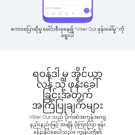
စကားပြောဆိုမှု ခေါင်းစီးမှနေ၍ “Viber Out ဖုန်းခေါ်မှု” ကို
ရွေးပါ
ရဝန်ဒါ မှ အိုင်ယာ
လန် သို့ ဖုန်းခေါ်
ခြင်းအတွက်
အကြံပြုချက်များ
Viber Out သည် ပိုက်ဆံအကုန်အကျ
နည်းနည်းဖြင့် အချိန် ပိုကြာကြာ ဖုန်း
ပြောနိုင်စေပါသည်။ ကျွန်ုပ်တို့၏