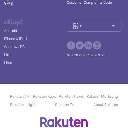
ပံ့ပိုးမှု
Customer Complaints Code
ဒေါင်းလုတ်
မြန်မာ
Android
iPhone & iPad
Windows PC
Mac
©
2026
Viber Media S.à r.l.
Linux
Rakuten Viki
Rakuten Kobo
Rakuten Travel
Rakuten Marketing
Rakuten Insight
Rakuten TV
About Rakuten