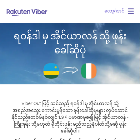
လော့ဂ်အင်
Togg
navig
ရဝန်ဒါ မှ အိုင်ယာလန် သို့ ဖုန်း
ခေါ်ဆိုပုံ
Viber Out ဖြင့် သင်သည် ရဝန်ဒါ မှ အိုင်ယာလန် သို့
အရည်အသွေး ကောင်းမွန်သော ဖုန်းခေါ်ဆိုမှုများ လုပ်ဆောင်
နိုင်သည်။
တစ်မိနစ်လျှင် 1.9 ¢ ပမာဏမှစ၍ ဖြင့် အိုင်ယာလန် -
ကြိုးဖုန်း သို့မဟုတ် မိုဘိုင်းဖုန်း မည်သည့်နံပါတ်သို့မဆို ဖုန်း
ခေါ်ဆိုပါ။