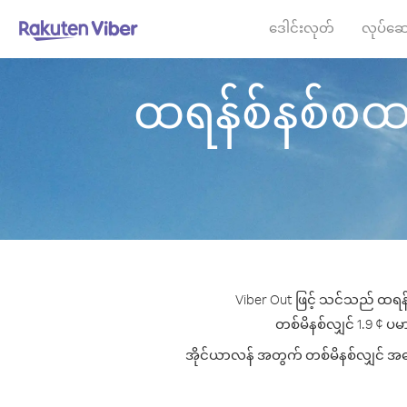
ဒေါင်းလုတ်
လုပ်ဆေ
ထရန်စ်နစ်စထရီယ
Viber Out ဖြင့် သင်သည် ထရန်
တစ်မိနစ်လျှင် 1.9 ¢ ပမာ
အိုင်ယာလန် အတွက် တစ်မိနစ်လျှင် အကောင