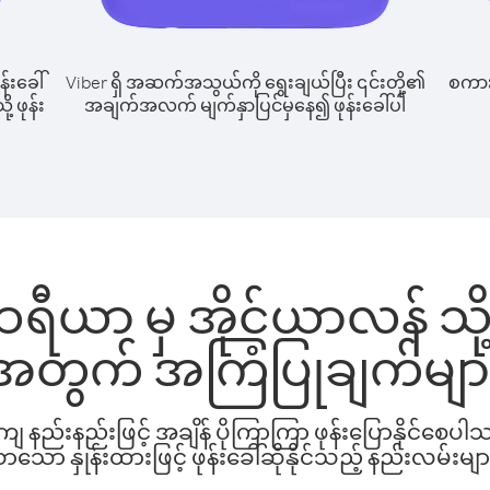
န်းခေါ်
Viber ရှိ အဆက်အသွယ်ကို ရွေးချယ်ပြီး ၎င်းတို့၏
စကားပ
 ဖုန်း
အချက်အလက် မျက်နှာပြင်မှနေ၍ ဖုန်းခေါ်ပါ
ီယာ မှ အိုင်ယာလန် သို့ ဖ
အတွက် အကြံပြုချက်မျာ
နည်းနည်းဖြင့် အချိန် ပိုကြာကြာ ဖုန်းပြောနိုင်စေပ
ော နှုန်းထားဖြင့် ဖုန်းခေါ်ဆိုနိုင်သည့် နည်းလမ်းမျာ