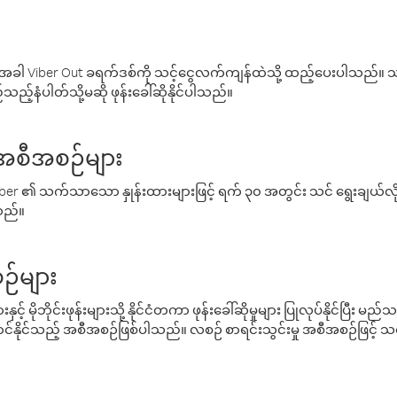
ါ Viber Out ခရက်ဒစ်ကို သင့်ငွေလက်ကျန်ထဲသို့ ထည့်ပေးပါသည်။ သင
ည့်နံပါတ်သို့မဆို ဖုန်းခေါ်ဆိုနိုင်ပါသည်။
် အစီအစဉ်များ
် Viber ၏ သက်သာသော နှုန်းထားများဖြင့် ရက် ၃၀ အတွင်း သင် ရွေးချယ်
်သည်။
ဉ်များ
့် မိုဘိုင်းဖုန်းများသို့ နိုင်ငံတကာ ဖုန်းခေါ်ဆိုမှုများ ပြုလုပ်နိုင်ပြီး
်နိုင်သည့် အစီအစဉ်ဖြစ်ပါသည်။ လစဉ် စာရင်းသွင်းမှု အစီအစဉ်ဖြင့်