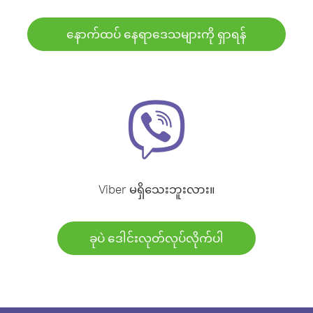
နောက်ထပ် နေရာဒေသများကို ရှာရန်
Viber မရှိသေးဘူးလား။
ခုပဲ ဒေါင်းလုတ်လုပ်လိုက်ပါ