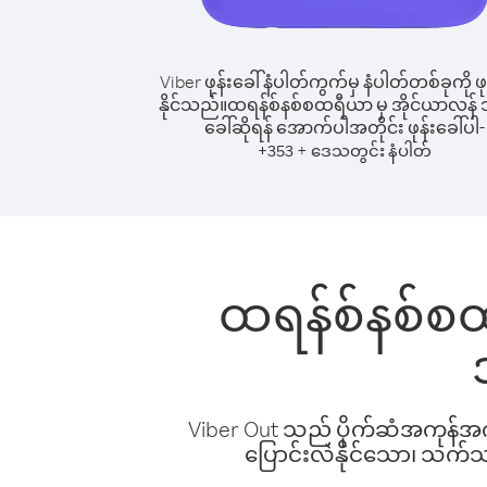
Viber ဖုန်းခေါ်နံပါတ်ကွက်မှ နံပါတ်တစ်ခုကို ဖု
နိုင်သည်။
ထရန်စ်နစ်စထရီယာ မှ အိုင်ယာလန် သို့
ခေါ်ဆိုရန် အောက်ပါအတိုင်း ဖုန်းခေါ်ပါ-
+
+
353
ဒေသတွင်း နံပါတ်
ထရန်စ်နစ်စထရ
Viber Out သည် ပိုက်ဆံအကုန်အကျ 
ပြောင်းလဲနိုင်သော၊ သက်သာသ