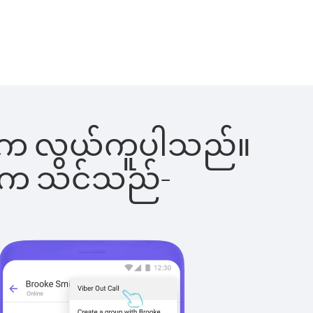
ခြင်းက လွယ်ကူပါသည်။
ိပါက သင်သည်-