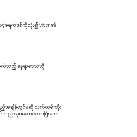
့်ခရက်ဒစ်ကိုသုံး၍ Viber ၏
လိုက်သည့် နေရာဒေသသို့
 မည်သည့်အချိန်တွင်မဆို သက်တမ်းတိုး
 သင်သည် လုပ်ဆောင်ထားပြီးသော