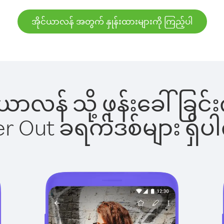
အိုင်ယာလန် အတွက် နှုန်းထားများကို ကြည့်ပါ
ုင်ယာလန် သို့ ဖုန်းခေါ်
ber Out ခရက်ဒစ်များ ရှ