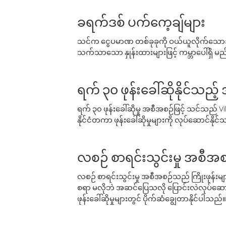
ခရက်ဒစ် ပက်ကေ့ချ်များ
သင်က ငွေပမာဏ တစ်ခုခုကို ဝယ်ယူလိုက်သောအခ
သက်သာသော နှုန်းထားများဖြင့် ကမ္ဘာပေါ်ရှိ မည်သ
ရက် ၃၀ ဖုန်းခေါ်ဆိုနိုင်သည့
ရက် ၃၀ ဖုန်းခေါ်ဆိုမှု အစီအစဉ်ဖြင့် သင်သည
နိုင်ငံတကာ ဖုန်းခေါ်ဆိုမှုများကို လုပ်ဆောင်နိုင
လစဉ် စာရင်းသွင်းမှု အစီအစ
လစဉ် စာရင်းသွင်းမှု အစီအစဉ်သည် ကြိုးဖုန်းများနှင
စရာ မလိုဘဲ အဆင်ပြေသလို ပြောင်းလဲလုပ်ဆောင
ဖုန်းခေါ်ဆိုမှုများတွင် ပိုက်ဆံချွေတာနိုင်ပါသည်။