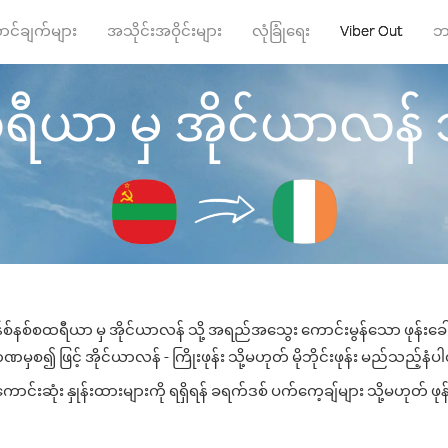
ာင်ချက်များ
အသိုင်းအဝိုင်းများ
လုံခြုံရေး
Viber Out
ဘ
ာ မှ အိုင်ယာလန် သို့ 
စ်နစ်စထရီယာ မှ အိုင်ယာလန် သို့ အရည်အသွေး ကောင်းမွန်သော ဖုန်းခေါ်ဆ
ဏမှစ၍ ဖြင့် အိုင်ယာလန် - ကြိုးဖုန်း သို့မဟုတ် မိုဘိုင်းဖုန်း မည်သည့်နံပါတ်
်းဆုံး နှုန်းထားများကို ရရှိရန် ခရက်ဒစ် ပက်ကေ့ချ်များ သို့မဟုတ် ဖုန