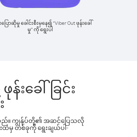
ြောဆိုမှု ခေါင်းစီးမှနေ၍ “Viber Out ဖုန်းခေါ်
မှု” ကို ရွေးပါ
ုန်းခေါ်ခြင်း
း
ါသည်။ ကျွန်ုပ်တို့၏ အဆင်ပြေသလို
းထဲမှ တစ်ခုကို ရွေးချယ်ပါ-