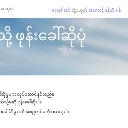
လော့ဂ်
လော့ဂ်အင်
သို့မဟုတ်
အကောင့် ဖန်တီးရန်
ဖုန်းခေါ်ဆိုပုံ
ိုမှုများ လုပ်ဆောင်နိုင်သည်။
သို့မဆို ဖုန်းခေါ်ဆိုပါ။
်းခေါ်ဆိုမှု အစီအစဉ်တစ်ခုကို ဝယ်ယူပါ။