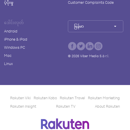
ပံ့ပိုးမှု
Customer Complaints Code
ဒေါင်းလုတ်
မြန်မာ
Android
iPhone & iPad
Windows PC
Mac
©
2026
Viber Media S.à r.l.
Linux
Rakuten Viki
Rakuten Kobo
Rakuten Travel
Rakuten Marketing
Rakuten Insight
Rakuten TV
About Rakuten