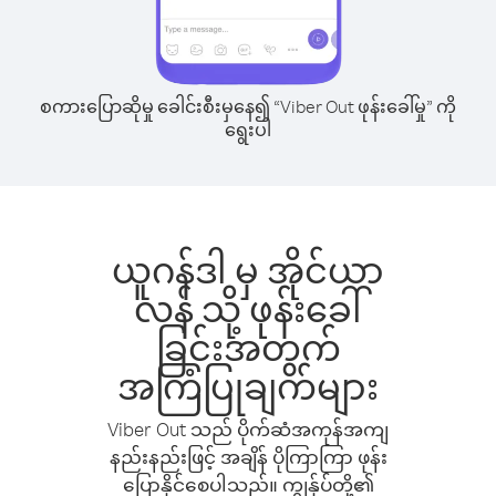
စကားပြောဆိုမှု ခေါင်းစီးမှနေ၍ “Viber Out ဖုန်းခေါ်မှု” ကို
ရွေးပါ
ယူဂန်ဒါ မှ အိုင်ယာ
လန် သို့ ဖုန်းခေါ်
ခြင်းအတွက်
အကြံပြုချက်များ
Viber Out သည် ပိုက်ဆံအကုန်အကျ
နည်းနည်းဖြင့် အချိန် ပိုကြာကြာ ဖုန်း
ပြောနိုင်စေပါသည်။ ကျွန်ုပ်တို့၏