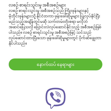
လစဉ် စာရင်းသွင်းမှု အစီအစဉ်များ
လစဉ် စာရင်းသွင်းမှု အစီအစဉ်သည် ကြိုးဖုန်းများနှင့်
မိုဘိုင်းဖုန်းများသို့ နိုင်ငံတကာ ဖုန်းခေါ်ဆိုမှုများ ပြုလုပ်နိုင်ပြီး
မည်သည့်အချိန်တွင်မဆို သက်တမ်းတိုးစရာ မလိုဘဲ
အဆင်ပြေသလို ပြောင်းလဲလုပ်ဆောင်နိုင်သည့် အစီအစဉ်ဖြစ်
ပါသည်။ လစဉ် စာရင်းသွင်းမှု အစီအစဉ်ဖြင့် သင်သည်
လုပ်ဆောင်ထားပြီးသော ဖုန်းခေါ်ဆိုမှုများတွင် ပိုက်ဆံချွေတာ
နိုင်ပါသည်။
နောက်ထပ် နေရာများ