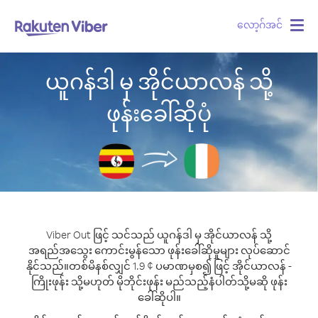
လော့ဂ်အင်
Togg
navig
ယူဂန်ဒါ မှ အိုင်ယာလန် သို့
ဖုန်းခေါ်ဆိုပုံ
Viber Out ဖြင့် သင်သည် ယူဂန်ဒါ မှ အိုင်ယာလန် သို့
အရည်အသွေး ကောင်းမွန်သော ဖုန်းခေါ်ဆိုမှုများ လုပ်ဆောင်
နိုင်သည်။
တစ်မိနစ်လျှင် 1.9 ¢ ပမာဏမှစ၍ ဖြင့် အိုင်ယာလန် -
ကြိုးဖုန်း သို့မဟုတ် မိုဘိုင်းဖုန်း မည်သည့်နံပါတ်သို့မဆို ဖုန်း
ခေါ်ဆိုပါ။