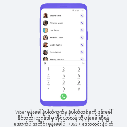
Viber ဖုန်းခေါ်နံပါတ်ကွက်မှ နံပါတ်တစ်ခုကို ဖုန်းခေါ်
နိုင်သည်။
ယူဂန်ဒါ မှ အိုင်ယာလန် သို့ ဖုန်းခေါ်ဆိုရန်
အောက်ပါအတိုင်း ဖုန်းခေါ်ပါ-
+
+
353
ဒေသတွင်း နံပါတ်