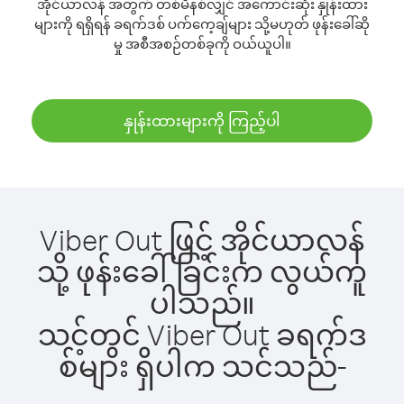
အိုင်ယာလန် အတွက် တစ်မိနစ်လျှင် အကောင်းဆုံး နှုန်းထား
များကို ရရှိရန် ခရက်ဒစ် ပက်ကေ့ချ်များ သို့မဟုတ် ဖုန်းခေါ်ဆို
မှု အစီအစဉ်တစ်ခုကို ဝယ်ယူပါ။
နှုန်းထားများကို ကြည့်ပါ
Viber Out ဖြင့် အိုင်ယာလန်
သို့ ဖုန်းခေါ်ခြင်းက လွယ်ကူ
ပါသည်။
သင့်တွင် Viber Out ခရက်ဒ
စ်များ ရှိပါက သင်သည်-