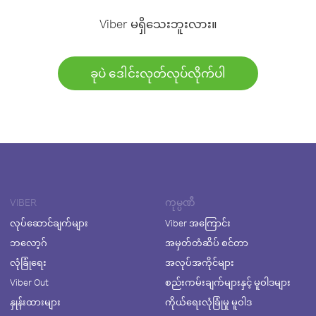
Viber မရှိသေးဘူးလား။
ခုပဲ ဒေါင်းလုတ်လုပ်လိုက်ပါ
VIBER
ကုမ္ပဏီ
လုပ်ဆောင်ချက်များ
Viber အကြောင်း
ဘလော့ဂ်
အမှတ်တံဆိပ် စင်တာ
လုံခြုံရေး
အလုပ်အကိုင်များ
Viber Out
စည်းကမ်းချက်များနှင့် မူဝါဒများ
နှုန်းထားများ
ကိုယ်ရေးလုံခြုံမှု မူဝါဒ