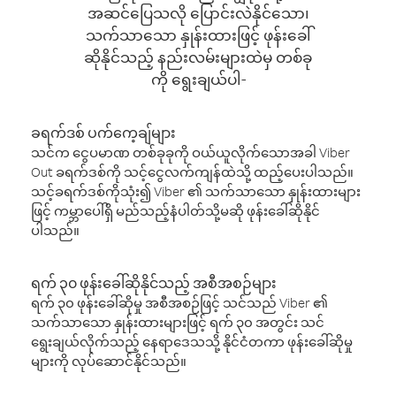
အဆင်ပြေသလို ပြောင်းလဲနိုင်သော၊
သက်သာသော နှုန်းထားဖြင့် ဖုန်းခေါ်
ဆိုနိုင်သည့် နည်းလမ်းများထဲမှ တစ်ခု
ကို ရွေးချယ်ပါ-
ခရက်ဒစ် ပက်ကေ့ချ်များ
သင်က ငွေပမာဏ တစ်ခုခုကို ဝယ်ယူလိုက်သောအခါ Viber
Out ခရက်ဒစ်ကို သင့်ငွေလက်ကျန်ထဲသို့ ထည့်ပေးပါသည်။
သင့်ခရက်ဒစ်ကိုသုံး၍ Viber ၏ သက်သာသော နှုန်းထားများ
ဖြင့် ကမ္ဘာပေါ်ရှိ မည်သည့်နံပါတ်သို့မဆို ဖုန်းခေါ်ဆိုနိုင်
ပါသည်။
ရက် ၃၀ ဖုန်းခေါ်ဆိုနိုင်သည့် အစီအစဉ်များ
ရက် ၃၀ ဖုန်းခေါ်ဆိုမှု အစီအစဉ်ဖြင့် သင်သည် Viber ၏
သက်သာသော နှုန်းထားများဖြင့် ရက် ၃၀ အတွင်း သင်
ရွေးချယ်လိုက်သည့် နေရာဒေသသို့ နိုင်ငံတကာ ဖုန်းခေါ်ဆိုမှု
များကို လုပ်ဆောင်နိုင်သည်။