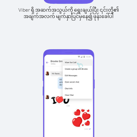
Viber ရှိ အဆက်အသွယ်ကို ရွေးချယ်ပြီး ၎င်းတို့၏
အချက်အလက် မျက်နှာပြင်မှနေ၍ ဖုန်းခေါ်ပါ