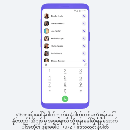
Viber ဖုန်းခေါ်နံပါတ်ကွက်မှ နံပါတ်တစ်ခုကို ဖုန်းခေါ်
နိုင်သည်။
အီဂျစ် မှ အစ္စရေးလ် သို့ ဖုန်းခေါ်ဆိုရန် အောက်
ပါအတိုင်း ဖုန်းခေါ်ပါ-
+
+
972
ဒေသတွင်း နံပါတ်