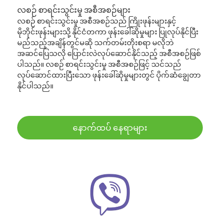
လစဉ် စာရင်းသွင်းမှု အစီအစဉ်များ
လစဉ် စာရင်းသွင်းမှု အစီအစဉ်သည် ကြိုးဖုန်းများနှင့်
မိုဘိုင်းဖုန်းများသို့ နိုင်ငံတကာ ဖုန်းခေါ်ဆိုမှုများ ပြုလုပ်နိုင်ပြီး
မည်သည့်အချိန်တွင်မဆို သက်တမ်းတိုးစရာ မလိုဘဲ
အဆင်ပြေသလို ပြောင်းလဲလုပ်ဆောင်နိုင်သည့် အစီအစဉ်ဖြစ်
ပါသည်။ လစဉ် စာရင်းသွင်းမှု အစီအစဉ်ဖြင့် သင်သည်
လုပ်ဆောင်ထားပြီးသော ဖုန်းခေါ်ဆိုမှုများတွင် ပိုက်ဆံချွေတာ
နိုင်ပါသည်။
နောက်ထပ် နေရာများ