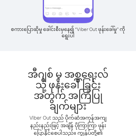
စကားပြောဆိုမှု ခေါင်းစီးမှနေ၍ “Viber Out ဖုန်းခေါ်မှု” ကို
ရွေးပါ
အီဂျစ် မှ အစ္စရေးလ်
သို့ ဖုန်းခေါ်ခြင်း
အတွက် အကြံပြု
ချက်များ
Viber Out သည် ပိုက်ဆံအကုန်အကျ
နည်းနည်းဖြင့် အချိန် ပိုကြာကြာ ဖုန်း
ပြောနိုင်စေပါသည်။ ကျွန်ုပ်တို့၏