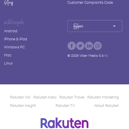
ပံ့ပိုးမှု
Customer Complaints Code
ဒေါင်းလုတ်
မြန်မာ
Android
iPhone & iPad
Windows PC
Mac
©
2026
Viber Media S.à r.l.
Linux
Rakuten Viki
Rakuten Kobo
Rakuten Travel
Rakuten Marketing
Rakuten Insight
Rakuten TV
About Rakuten