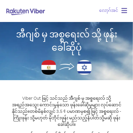
လော့ဂ်အင်
Togg
navig
အီဂျစ် မှ အစ္စရေးလ် သို့ ဖုန်း
ခေါ်ဆိုပုံ
Viber Out ဖြင့် သင်သည် အီဂျစ် မှ အစ္စရေးလ် သို့
အရည်အသွေး ကောင်းမွန်သော ဖုန်းခေါ်ဆိုမှုများ လုပ်ဆောင်
နိုင်သည်။
တစ်မိနစ်လျှင် 3.5 ¢ ပမာဏမှစ၍ ဖြင့် အစ္စရေးလ် -
ကြိုးဖုန်း သို့မဟုတ် မိုဘိုင်းဖုန်း မည်သည့်နံပါတ်သို့မဆို ဖုန်း
ခေါ်ဆိုပါ။