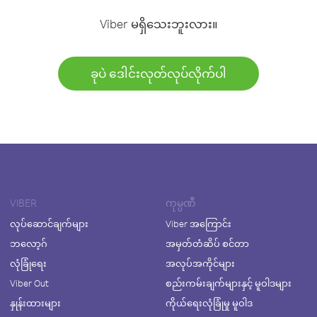
Viber မရှိသေးဘူးလား။
ခုပဲ ဒေါင်းလုတ်လုပ်လိုက်ပါ
VIBER
ကုမ္ပဏီ
လုပ်ဆောင်ချက်များ
Viber အကြောင်း
ဘလော့ဂ်
အမှတ်တံဆိပ် စင်တာ
လုံခြုံရေး
အလုပ်အကိုင်များ
Viber Out
စည်းကမ်းချက်များနှင့် မူဝါဒများ
နှုန်းထားများ
ကိုယ်ရေးလုံခြုံမှု မူဝါဒ