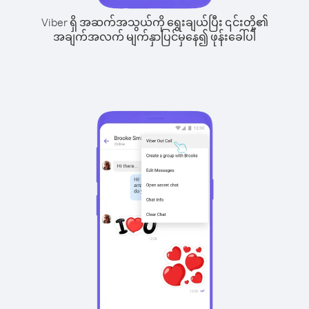
Viber ရှိ အဆက်အသွယ်ကို ရွေးချယ်ပြီး ၎င်းတို့၏
အချက်အလက် မျက်နှာပြင်မှနေ၍ ဖုန်းခေါ်ပါ