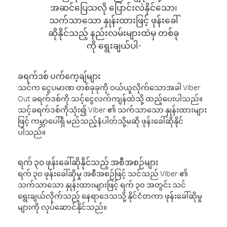
အဆင်ပြေသလို ပြောင်းလဲနိုင်သော၊
သက်သာသော နှုန်းထားဖြင့် ဖုန်းခေါ်
ဆိုနိုင်သည့် နည်းလမ်းများထဲမှ တစ်ခု
ကို ရွေးချယ်ပါ-
ခရက်ဒစ် ပက်ကေ့ချ်များ
သင်က ငွေပမာဏ တစ်ခုခုကို ဝယ်ယူလိုက်သောအခါ Viber
Out ခရက်ဒစ်ကို သင့်ငွေလက်ကျန်ထဲသို့ ထည့်ပေးပါသည်။
သင့်ခရက်ဒစ်ကိုသုံး၍ Viber ၏ သက်သာသော နှုန်းထားများ
ဖြင့် ကမ္ဘာပေါ်ရှိ မည်သည့်နံပါတ်သို့မဆို ဖုန်းခေါ်ဆိုနိုင်
ပါသည်။
ရက် ၃၀ ဖုန်းခေါ်ဆိုနိုင်သည့် အစီအစဉ်များ
ရက် ၃၀ ဖုန်းခေါ်ဆိုမှု အစီအစဉ်ဖြင့် သင်သည် Viber ၏
သက်သာသော နှုန်းထားများဖြင့် ရက် ၃၀ အတွင်း သင်
ရွေးချယ်လိုက်သည့် နေရာဒေသသို့ နိုင်ငံတကာ ဖုန်းခေါ်ဆိုမှု
များကို လုပ်ဆောင်နိုင်သည်။