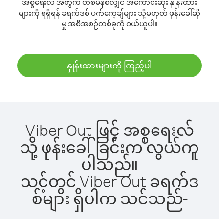
အစ္စရေးလ် အတွက် တစ်မိနစ်လျှင် အကောင်းဆုံး နှုန်းထား
များကို ရရှိရန် ခရက်ဒစ် ပက်ကေ့ချ်များ သို့မဟုတ် ဖုန်းခေါ်ဆို
မှု အစီအစဉ်တစ်ခုကို ဝယ်ယူပါ။
နှုန်းထားများကို ကြည့်ပါ
Viber Out ဖြင့် အစ္စရေးလ်
သို့ ဖုန်းခေါ်ခြင်းက လွယ်ကူ
ပါသည်။
သင့်တွင် Viber Out ခရက်ဒ
စ်များ ရှိပါက သင်သည်-