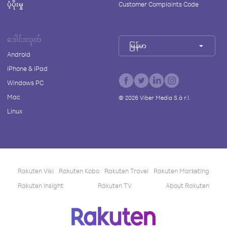
ပံ့ပိုးမှု
Customer Complaints Code
ဒေါင်းလုတ်
မြန်မာ
Android
iPhone & iPad
Windows PC
Mac
©
2026
Viber Media S.à r.l.
Linux
Rakuten Viki
Rakuten Kobo
Rakuten Travel
Rakuten Marketing
Rakuten Insight
Rakuten TV
About Rakuten