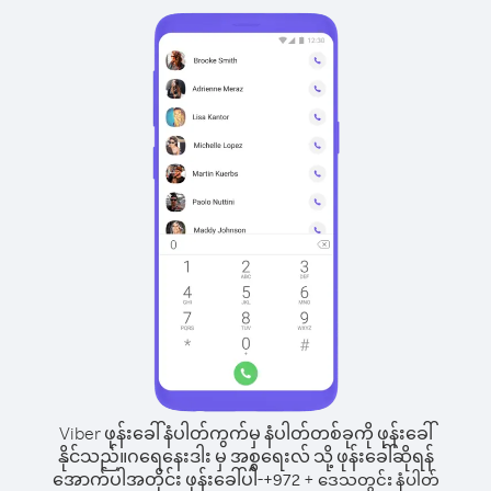
Viber ဖုန်းခေါ်နံပါတ်ကွက်မှ နံပါတ်တစ်ခုကို ဖုန်းခေါ်
နိုင်သည်။
ဂရေနေးဒါး မှ အစ္စရေးလ် သို့ ဖုန်းခေါ်ဆိုရန်
အောက်ပါအတိုင်း ဖုန်းခေါ်ပါ-
+
+
972
ဒေသတွင်း နံပါတ်