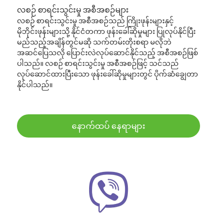
လစဉ် စာရင်းသွင်းမှု အစီအစဉ်များ
လစဉ် စာရင်းသွင်းမှု အစီအစဉ်သည် ကြိုးဖုန်းများနှင့်
မိုဘိုင်းဖုန်းများသို့ နိုင်ငံတကာ ဖုန်းခေါ်ဆိုမှုများ ပြုလုပ်နိုင်ပြီး
မည်သည့်အချိန်တွင်မဆို သက်တမ်းတိုးစရာ မလိုဘဲ
အဆင်ပြေသလို ပြောင်းလဲလုပ်ဆောင်နိုင်သည့် အစီအစဉ်ဖြစ်
ပါသည်။ လစဉ် စာရင်းသွင်းမှု အစီအစဉ်ဖြင့် သင်သည်
လုပ်ဆောင်ထားပြီးသော ဖုန်းခေါ်ဆိုမှုများတွင် ပိုက်ဆံချွေတာ
နိုင်ပါသည်။
နောက်ထပ် နေရာများ