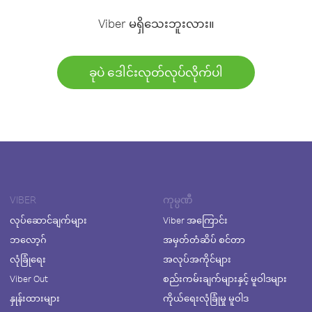
Viber မရှိသေးဘူးလား။
ခုပဲ ဒေါင်းလုတ်လုပ်လိုက်ပါ
VIBER
ကုမ္ပဏီ
လုပ်ဆောင်ချက်များ
Viber အကြောင်း
ဘလော့ဂ်
အမှတ်တံဆိပ် စင်တာ
လုံခြုံရေး
အလုပ်အကိုင်များ
Viber Out
စည်းကမ်းချက်များနှင့် မူဝါဒများ
နှုန်းထားများ
ကိုယ်ရေးလုံခြုံမှု မူဝါဒ