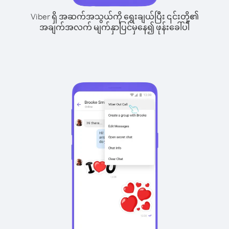
Viber ရှိ အဆက်အသွယ်ကို ရွေးချယ်ပြီး ၎င်းတို့၏
အချက်အလက် မျက်နှာပြင်မှနေ၍ ဖုန်းခေါ်ပါ