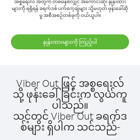
အစ္စရေးလ် အတွက် တစ်မိနစ်လျှင် အကောင်းဆုံး နှုန်းထား
များကို ရရှိရန် ခရက်ဒစ် ပက်ကေ့ချ်များ သို့မဟုတ် ဖုန်းခေါ်ဆို
မှု အစီအစဉ်တစ်ခုကို ဝယ်ယူပါ။
နှုန်းထားများကို ကြည့်ပါ
Viber Out ဖြင့် အစ္စရေးလ်
သို့ ဖုန်းခေါ်ခြင်းက လွယ်ကူ
ပါသည်။
သင့်တွင် Viber Out ခရက်ဒ
စ်များ ရှိပါက သင်သည်-