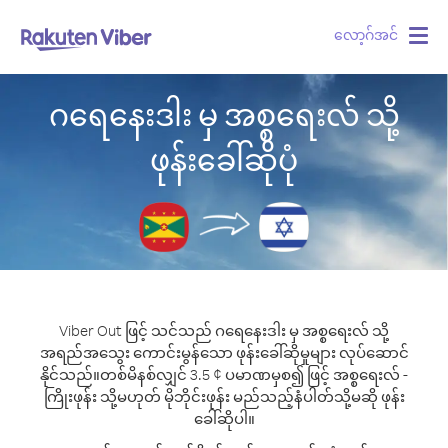
လော့ဂ်အင်
Togg
navig
ဂရေနေးဒါး မှ အစ္စရေးလ် သို့
ဖုန်းခေါ်ဆိုပုံ
Viber Out ဖြင့် သင်သည် ဂရေနေးဒါး မှ အစ္စရေးလ် သို့
အရည်အသွေး ကောင်းမွန်သော ဖုန်းခေါ်ဆိုမှုများ လုပ်ဆောင်
နိုင်သည်။
တစ်မိနစ်လျှင် 3.5 ¢ ပမာဏမှစ၍ ဖြင့် အစ္စရေးလ် -
ကြိုးဖုန်း သို့မဟုတ် မိုဘိုင်းဖုန်း မည်သည့်နံပါတ်သို့မဆို ဖုန်း
ခေါ်ဆိုပါ။