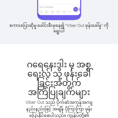
စကားပြောဆိုမှု ခေါင်းစီးမှနေ၍ “Viber Out ဖုန်းခေါ်မှု” ကို
ရွေးပါ
ဂရေနေးဒါး မှ အစ္စ
ရေးလ် သို့ ဖုန်းခေါ်
ခြင်းအတွက်
အကြံပြုချက်များ
Viber Out သည် ပိုက်ဆံအကုန်အကျ
နည်းနည်းဖြင့် အချိန် ပိုကြာကြာ ဖုန်း
ပြောနိုင်စေပါသည်။ ကျွန်ုပ်တို့၏