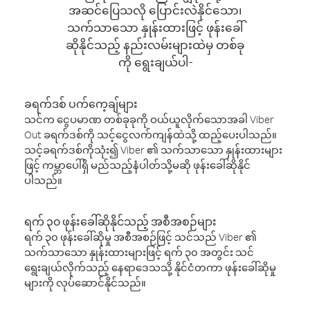
အဆင်ပြေသလို ပြောင်းလဲနိုင်သော၊
သက်သာသော နှုန်းထားဖြင့် ဖုန်းခေါ်
ဆိုနိုင်သည့် နည်းလမ်းများထဲမှ တစ်ခု
ကို ရွေးချယ်ပါ-
ခရက်ဒစ် ပက်ကေ့ချ်များ
သင်က ငွေပမာဏ တစ်ခုခုကို ဝယ်ယူလိုက်သောအခါ Viber
Out ခရက်ဒစ်ကို သင့်ငွေလက်ကျန်ထဲသို့ ထည့်ပေးပါသည်။
သင့်ခရက်ဒစ်ကိုသုံး၍ Viber ၏ သက်သာသော နှုန်းထားများ
ဖြင့် ကမ္ဘာပေါ်ရှိ မည်သည့်နံပါတ်သို့မဆို ဖုန်းခေါ်ဆိုနိုင်
ပါသည်။
ရက် ၃၀ ဖုန်းခေါ်ဆိုနိုင်သည့် အစီအစဉ်များ
ရက် ၃၀ ဖုန်းခေါ်ဆိုမှု အစီအစဉ်ဖြင့် သင်သည် Viber ၏
သက်သာသော နှုန်းထားများဖြင့် ရက် ၃၀ အတွင်း သင်
ရွေးချယ်လိုက်သည့် နေရာဒေသသို့ နိုင်ငံတကာ ဖုန်းခေါ်ဆိုမှု
များကို လုပ်ဆောင်နိုင်သည်။