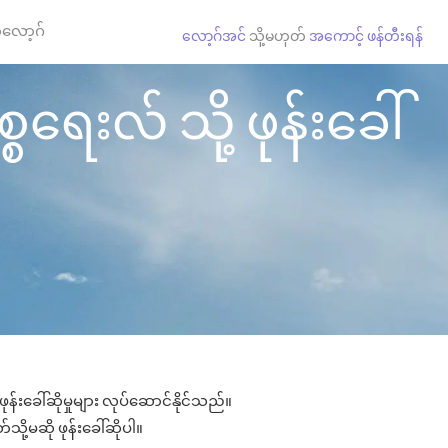
လော့ဂ်
လော့ဂ်အင်
သို့မဟုတ်
အကောင့် ဖန်တီးရန်
စရေးလ် သို့ ဖုန်းခေါ်
န်းခေါ်ဆိုမှုများ လုပ်ဆောင်နိုင်သည်။
သို့မဆို ဖုန်းခေါ်ဆိုပါ။