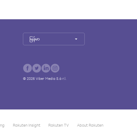
မြန်မာ
©
2026
Viber Media S.à r.l.
ing
Rakuten Insight
Rakuten TV
About Rakuten