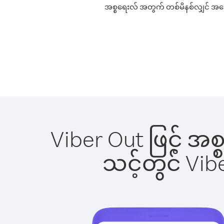
အစ္စရေးလ် အတွက် တစ်မိနစ်လျှင် အကောင
Viber Out ဖြင့် အ
သင့်တွင် Vi