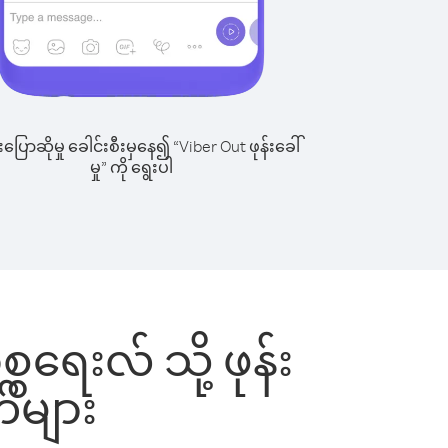
ြောဆိုမှု ခေါင်းစီးမှနေ၍ “Viber Out ဖုန်းခေါ်
မှု” ကို ရွေးပါ
စရေးလ် သို့ ဖုန်း
်များ