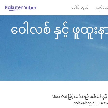
ဒေါင်းလုတ်
လုပ်ဆေ
ဝေါလစ် နှင့် ဖူထူးနာ
Viber Out ဖြင့် သင်သည် ဝေါလစ် နှင့်
တစ်မိနစ်လျှင် 3.5 ¢ ပမာ