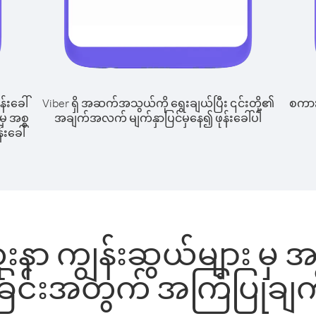
န်းခေါ်
Viber ရှိ အဆက်အသွယ်ကို ရွေးချယ်ပြီး ၎င်းတို့၏
စကားပ
မှ အစ္စ
အချက်အလက် မျက်နှာပြင်မှနေ၍ ဖုန်းခေါ်ပါ
်းခေါ်
ူးနာ ကျွန်းဆွယ်များ မှ အစ္
ခြင်းအတွက် အကြံပြုချက