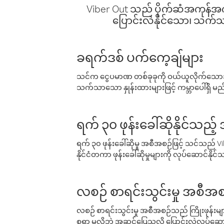
Viber Out သည် ပိုက်ဆံအကုန်အကျ 
ပြောင်းလဲနိုင်သော၊ သက်သာသ
ခရက်ဒစ် ပက်ကေ့ချ်များ
သင်က ငွေပမာဏ တစ်ခုခုကို ဝယ်ယူလိုက်သောအခ
သက်သာသော နှုန်းထားများဖြင့် ကမ္ဘာပေါ်ရှိ မည်သ
ရက် ၃၀ ဖုန်းခေါ်ဆိုနိုင်သည့
ရက် ၃၀ ဖုန်းခေါ်ဆိုမှု အစီအစဉ်ဖြင့် သင်သည
နိုင်ငံတကာ ဖုန်းခေါ်ဆိုမှုများကို လုပ်ဆောင်နိုင
လစဉ် စာရင်းသွင်းမှု အစီအစ
လစဉ် စာရင်းသွင်းမှု အစီအစဉ်သည် ကြိုးဖုန်းများနှင
စရာ မလိုဘဲ အဆင်ပြေသလို ပြောင်းလဲလုပ်ဆောင