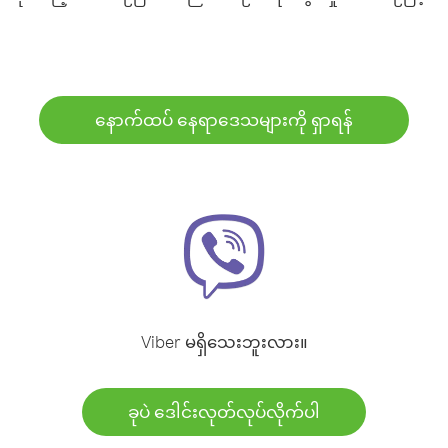
နောက်ထပ် နေရာဒေသများကို ရှာရန်
Viber မရှိသေးဘူးလား။
ခုပဲ ဒေါင်းလုတ်လုပ်လိုက်ပါ