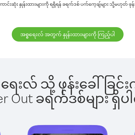
်းဆုံး နှုန်းထားများကို ရရှိရန် ခရက်ဒစ် ပက်ကေ့ချ်များ သို့မဟုတ် ဖုန်
အစ္စရေးလ် အတွက် နှုန်းထားများကို ကြည့်ပါ
စ္စရေးလ် သို့ ဖုန်းခေါ်ခ
ber Out ခရက်ဒစ်များ ရှ