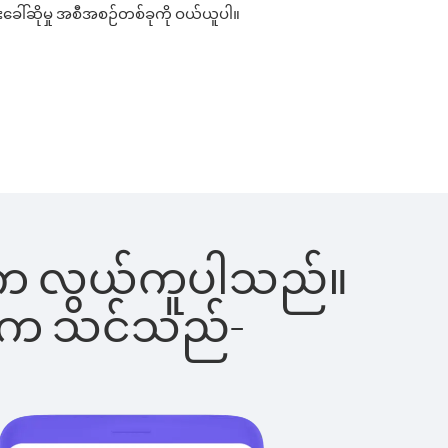
းခေါ်ဆိုမှု အစီအစဉ်တစ်ခုကို ဝယ်ယူပါ။
ြင်းက လွယ်ကူပါသည်။
ိပါက သင်သည်-