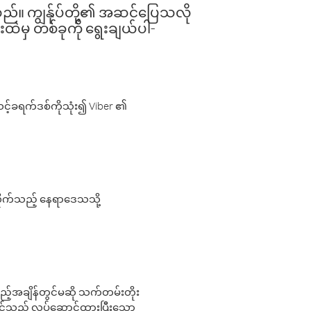
ါသည်။ ကျွန်ုပ်တို့၏ အဆင်ပြေသလို
းထဲမှ တစ်ခုကို ရွေးချယ်ပါ-
့်ခရက်ဒစ်ကိုသုံး၍ Viber ၏
လိုက်သည့် နေရာဒေသသို့
 မည်သည့်အချိန်တွင်မဆို သက်တမ်းတိုး
 သင်သည် လုပ်ဆောင်ထားပြီးသော