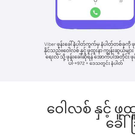
Viber ဖုန်းခေါ်နံပါတ်ကွက်မှ နံပါတ်တစ်ခုကို ဖု
နိုင်သည်။
ဝေါလစ် နှင့် ဖူထူးနာ ကျွန်းဆွယ်များ 
ရေးလ် သို့ ဖုန်းခေါ်ဆိုရန် အောက်ပါအတိုင်း ဖုန
ပါ-
+
+
972
ဒေသတွင်း နံပါတ်
ဝေါလစ် နှင့် ဖူထ
ခေါ်