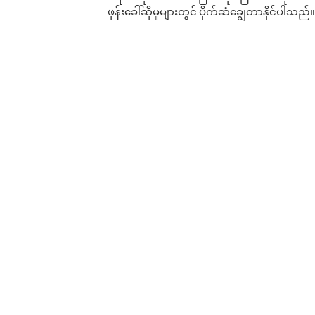
ဖုန်းခေါ်ဆိုမှုများတွင် ပိုက်ဆံချွေတာနိုင်ပါသည်။