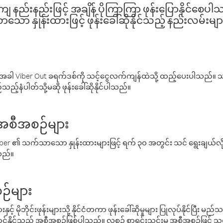
နည်းနည်းဖြင့် အချိန် ပိုကြာကြာ ဖုန်းပြောနိုင်စေပ
ော နှုန်းထားဖြင့် ဖုန်းခေါ်ဆိုနိုင်သည့် နည်းလမ်းမျာ
ါ Viber Out ခရက်ဒစ်ကို သင့်ငွေလက်ကျန်ထဲသို့ ထည့်ပေးပါသည်။ သင
ည့်နံပါတ်သို့မဆို ဖုန်းခေါ်ဆိုနိုင်ပါသည်။
် အစီအစဉ်များ
် Viber ၏ သက်သာသော နှုန်းထားများဖြင့် ရက် ၃၀ အတွင်း သင် ရွေးချယ်
်သည်။
ဉ်များ
့် မိုဘိုင်းဖုန်းများသို့ နိုင်ငံတကာ ဖုန်းခေါ်ဆိုမှုများ ပြုလုပ်နိုင်ပြီး
်နိုင်သည့် အစီအစဉ်ဖြစ်ပါသည်။ လစဉ် စာရင်းသွင်းမှု အစီအစဉ်ဖြင့်