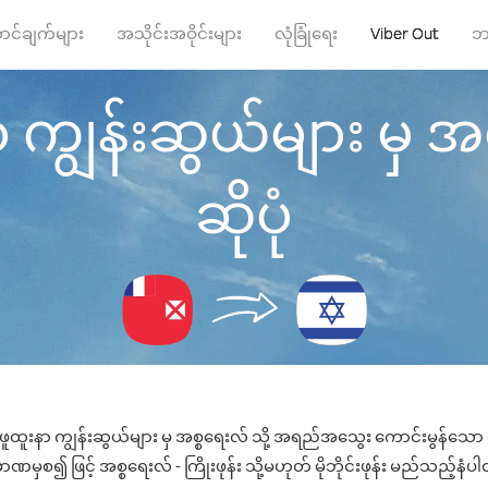
ာင်ချက်များ
အသိုင်းအဝိုင်းများ
လုံခြုံရေး
Viber Out
ဘ
 ကျွန်းဆွယ်များ မှ အစ္
ဆိုပုံ
 ဖူထူးနာ ကျွန်းဆွယ်များ မှ အစ္စရေးလ် သို့ အရည်အသွေး ကောင်းမွန်သော ဖု
ဏမှစ၍ ဖြင့် အစ္စရေးလ် - ကြိုးဖုန်း သို့မဟုတ် မိုဘိုင်းဖုန်း မည်သည့်နံပါတ်