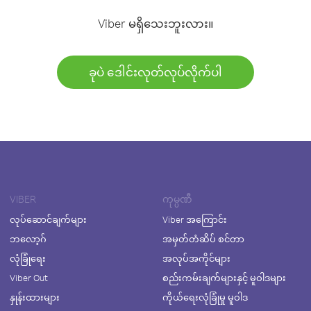
Viber မရှိသေးဘူးလား။
ခုပဲ ဒေါင်းလုတ်လုပ်လိုက်ပါ
VIBER
ကုမ္ပဏီ
လုပ်ဆောင်ချက်များ
Viber အကြောင်း
ဘလော့ဂ်
အမှတ်တံဆိပ် စင်တာ
လုံခြုံရေး
အလုပ်အကိုင်များ
Viber Out
စည်းကမ်းချက်များနှင့် မူဝါဒများ
နှုန်းထားများ
ကိုယ်ရေးလုံခြုံမှု မူဝါဒ