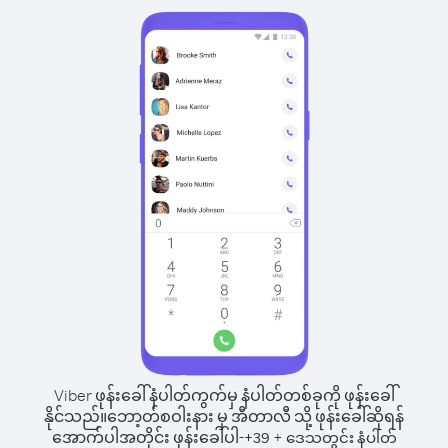
Viber ဖုန်းခေါ်နံပါတ်ကွက်မှ နံပါတ်တစ်ခုကို ဖုန်းခေါ်
နိုင်သည်။
ဘော့တ်စဝါးနား မှ အီတာလီ သို့ ဖုန်းခေါ်ဆိုရန်
အောက်ပါအတိုင်း ဖုန်းခေါ်ပါ-
+
+
39
ဒေသတွင်း နံပါတ်