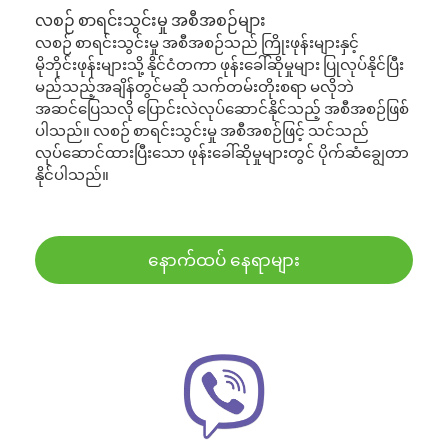
လစဉ် စာရင်းသွင်းမှု အစီအစဉ်များ
လစဉ် စာရင်းသွင်းမှု အစီအစဉ်သည် ကြိုးဖုန်းများနှင့်
မိုဘိုင်းဖုန်းများသို့ နိုင်ငံတကာ ဖုန်းခေါ်ဆိုမှုများ ပြုလုပ်နိုင်ပြီး
မည်သည့်အချိန်တွင်မဆို သက်တမ်းတိုးစရာ မလိုဘဲ
အဆင်ပြေသလို ပြောင်းလဲလုပ်ဆောင်နိုင်သည့် အစီအစဉ်ဖြစ်
ပါသည်။ လစဉ် စာရင်းသွင်းမှု အစီအစဉ်ဖြင့် သင်သည်
လုပ်ဆောင်ထားပြီးသော ဖုန်းခေါ်ဆိုမှုများတွင် ပိုက်ဆံချွေတာ
နိုင်ပါသည်။
နောက်ထပ် နေရာများ