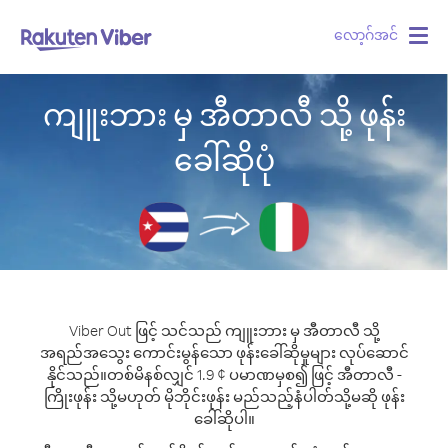
လော့ဂ်အင်
Togg
navig
ကျူးဘား မှ အီတာလီ သို့ ဖုန်း
ခေါ်ဆိုပုံ
Viber Out ဖြင့် သင်သည် ကျူးဘား မှ အီတာလီ သို့
အရည်အသွေး ကောင်းမွန်သော ဖုန်းခေါ်ဆိုမှုများ လုပ်ဆောင်
နိုင်သည်။
တစ်မိနစ်လျှင် 1.9 ¢ ပမာဏမှစ၍ ဖြင့် အီတာလီ -
ကြိုးဖုန်း သို့မဟုတ် မိုဘိုင်းဖုန်း မည်သည့်နံပါတ်သို့မဆို ဖုန်း
ခေါ်ဆိုပါ။