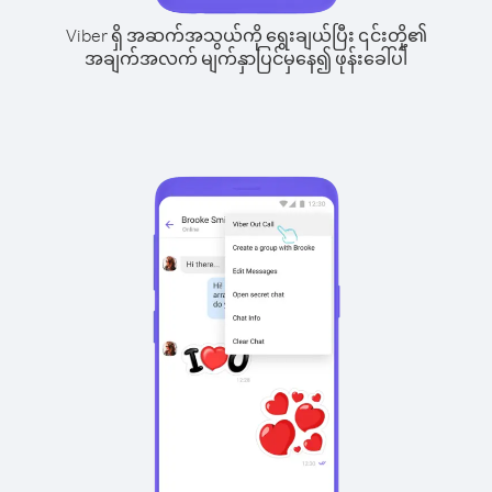
Viber ရှိ အဆက်အသွယ်ကို ရွေးချယ်ပြီး ၎င်းတို့၏
အချက်အလက် မျက်နှာပြင်မှနေ၍ ဖုန်းခေါ်ပါ