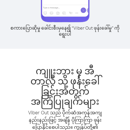
စကားပြောဆိုမှု ခေါင်းစီးမှနေ၍ “Viber Out ဖုန်းခေါ်မှု” ကို
ရွေးပါ
ကျူးဘား မှ အီ
တာလီ သို့ ဖုန်းခေါ်
ခြင်းအတွက်
အကြံပြုချက်များ
Viber Out သည် ပိုက်ဆံအကုန်အကျ
နည်းနည်းဖြင့် အချိန် ပိုကြာကြာ ဖုန်း
ပြောနိုင်စေပါသည်။ ကျွန်ုပ်တို့၏