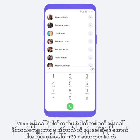
Viber ဖုန်းခေါ်နံပါတ်ကွက်မှ နံပါတ်တစ်ခုကို ဖုန်းခေါ်
နိုင်သည်။
ကျူးဘား မှ အီတာလီ သို့ ဖုန်းခေါ်ဆိုရန် အောက်
ပါအတိုင်း ဖုန်းခေါ်ပါ-
+
+
39
ဒေသတွင်း နံပါတ်