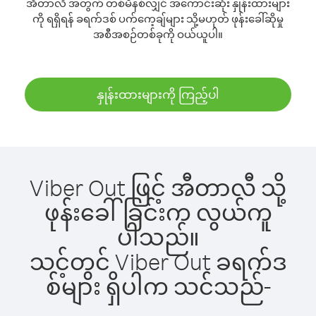
အီတာလီ အတွက် တစ်မိနစ်လျှင် အကောင်းဆုံး နှုန်းထားများ
ကို ရရှိရန် ခရက်ဒစ် ပက်ကေ့ချ်များ သို့မဟုတ် ဖုန်းခေါ်ဆိုမှု
အစီအစဉ်တစ်ခုကို ဝယ်ယူပါ။
နှုန်းထားများကို ကြည့်ပါ
Viber Out ဖြင့် အီတာလီ သို့
ဖုန်းခေါ်ခြင်းက လွယ်ကူ
ပါသည်။
သင့်တွင် Viber Out ခရက်ဒ
စ်များ ရှိပါက သင်သည်-