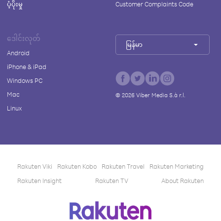
ပံ့ပိုးမှု
Customer Complaints Code
ဒေါင်းလုတ်
မြန်မာ
Android
iPhone & iPad
Windows PC
Mac
©
2026
Viber Media S.à r.l.
Linux
Rakuten Viki
Rakuten Kobo
Rakuten Travel
Rakuten Marketing
Rakuten Insight
Rakuten TV
About Rakuten