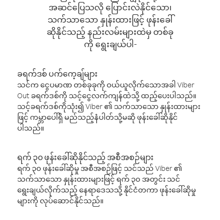
အဆင်ပြေသလို ပြောင်းလဲနိုင်သော၊
သက်သာသော နှုန်းထားဖြင့် ဖုန်းခေါ်
ဆိုနိုင်သည့် နည်းလမ်းများထဲမှ တစ်ခု
ကို ရွေးချယ်ပါ-
ခရက်ဒစ် ပက်ကေ့ချ်များ
သင်က ငွေပမာဏ တစ်ခုခုကို ဝယ်ယူလိုက်သောအခါ Viber
Out ခရက်ဒစ်ကို သင့်ငွေလက်ကျန်ထဲသို့ ထည့်ပေးပါသည်။
သင့်ခရက်ဒစ်ကိုသုံး၍ Viber ၏ သက်သာသော နှုန်းထားများ
ဖြင့် ကမ္ဘာပေါ်ရှိ မည်သည့်နံပါတ်သို့မဆို ဖုန်းခေါ်ဆိုနိုင်
ပါသည်။
ရက် ၃၀ ဖုန်းခေါ်ဆိုနိုင်သည့် အစီအစဉ်များ
ရက် ၃၀ ဖုန်းခေါ်ဆိုမှု အစီအစဉ်ဖြင့် သင်သည် Viber ၏
သက်သာသော နှုန်းထားများဖြင့် ရက် ၃၀ အတွင်း သင်
ရွေးချယ်လိုက်သည့် နေရာဒေသသို့ နိုင်ငံတကာ ဖုန်းခေါ်ဆိုမှု
များကို လုပ်ဆောင်နိုင်သည်။