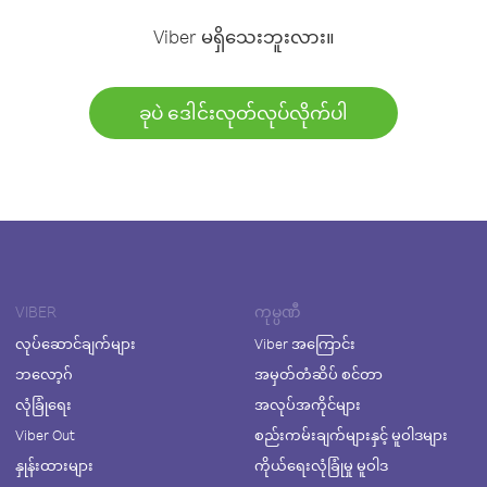
Viber မရှိသေးဘူးလား။
ခုပဲ ဒေါင်းလုတ်လုပ်လိုက်ပါ
VIBER
ကုမ္ပဏီ
လုပ်ဆောင်ချက်များ
Viber အကြောင်း
ဘလော့ဂ်
အမှတ်တံဆိပ် စင်တာ
လုံခြုံရေး
အလုပ်အကိုင်များ
Viber Out
စည်းကမ်းချက်များနှင့် မူဝါဒများ
နှုန်းထားများ
ကိုယ်ရေးလုံခြုံမှု မူဝါဒ