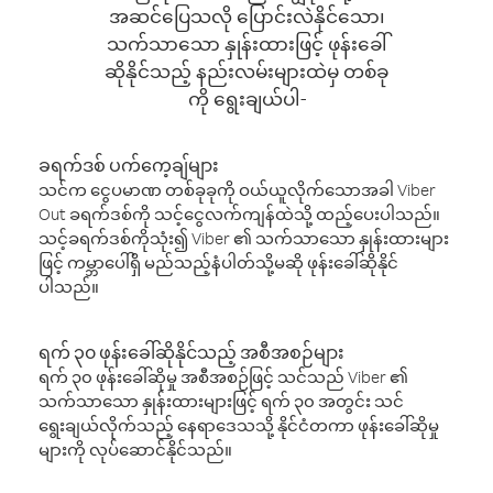
အဆင်ပြေသလို ပြောင်းလဲနိုင်သော၊
သက်သာသော နှုန်းထားဖြင့် ဖုန်းခေါ်
ဆိုနိုင်သည့် နည်းလမ်းများထဲမှ တစ်ခု
ကို ရွေးချယ်ပါ-
ခရက်ဒစ် ပက်ကေ့ချ်များ
သင်က ငွေပမာဏ တစ်ခုခုကို ဝယ်ယူလိုက်သောအခါ Viber
Out ခရက်ဒစ်ကို သင့်ငွေလက်ကျန်ထဲသို့ ထည့်ပေးပါသည်။
သင့်ခရက်ဒစ်ကိုသုံး၍ Viber ၏ သက်သာသော နှုန်းထားများ
ဖြင့် ကမ္ဘာပေါ်ရှိ မည်သည့်နံပါတ်သို့မဆို ဖုန်းခေါ်ဆိုနိုင်
ပါသည်။
ရက် ၃၀ ဖုန်းခေါ်ဆိုနိုင်သည့် အစီအစဉ်များ
ရက် ၃၀ ဖုန်းခေါ်ဆိုမှု အစီအစဉ်ဖြင့် သင်သည် Viber ၏
သက်သာသော နှုန်းထားများဖြင့် ရက် ၃၀ အတွင်း သင်
ရွေးချယ်လိုက်သည့် နေရာဒေသသို့ နိုင်ငံတကာ ဖုန်းခေါ်ဆိုမှု
များကို လုပ်ဆောင်နိုင်သည်။