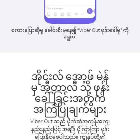
စကားပြောဆိုမှု ခေါင်းစီးမှနေ၍ “Viber Out ဖုန်းခေါ်မှု” ကို
ရွေးပါ
အိုင်းလ် အော့ဖ် မဲန်
မှ အီတာလီ သို့ ဖုန်း
ခေါ်ခြင်းအတွက်
အကြံပြုချက်များ
Viber Out သည် ပိုက်ဆံအကုန်အကျ
နည်းနည်းဖြင့် အချိန် ပိုကြာကြာ ဖုန်း
ပြောနိုင်စေပါသည်။ ကျွန်ုပ်တို့၏