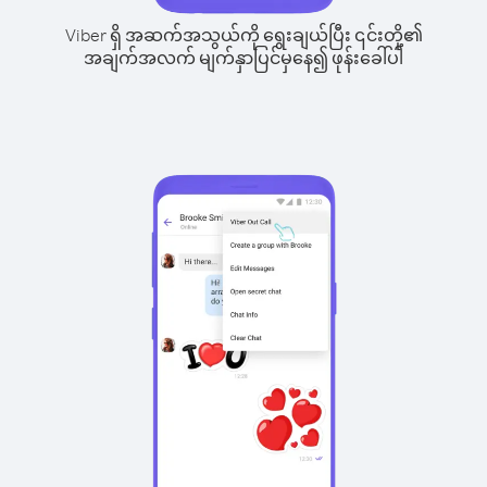
Viber ရှိ အဆက်အသွယ်ကို ရွေးချယ်ပြီး ၎င်းတို့၏
အချက်အလက် မျက်နှာပြင်မှနေ၍ ဖုန်းခေါ်ပါ