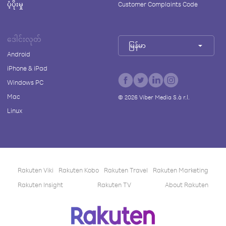
ပံ့ပိုးမှု
Customer Complaints Code
ဒေါင်းလုတ်
မြန်မာ
Android
iPhone & iPad
Windows PC
Mac
©
2026
Viber Media S.à r.l.
Linux
Rakuten Viki
Rakuten Kobo
Rakuten Travel
Rakuten Marketing
Rakuten Insight
Rakuten TV
About Rakuten