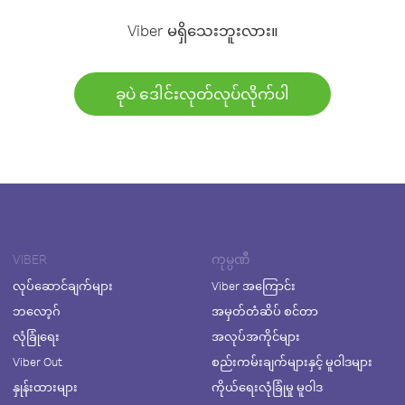
Viber မရှိသေးဘူးလား။
ခုပဲ ဒေါင်းလုတ်လုပ်လိုက်ပါ
VIBER
ကုမ္ပဏီ
လုပ်ဆောင်ချက်များ
Viber အကြောင်း
ဘလော့ဂ်
အမှတ်တံဆိပ် စင်တာ
လုံခြုံရေး
အလုပ်အကိုင်များ
Viber Out
စည်းကမ်းချက်များနှင့် မူဝါဒများ
နှုန်းထားများ
ကိုယ်ရေးလုံခြုံမှု မူဝါဒ