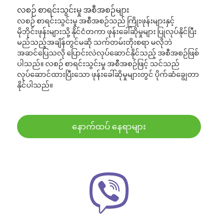
လစဉ် စာရင်းသွင်းမှု အစီအစဉ်များ
လစဉ် စာရင်းသွင်းမှု အစီအစဉ်သည် ကြိုးဖုန်းများနှင့်
မိုဘိုင်းဖုန်းများသို့ နိုင်ငံတကာ ဖုန်းခေါ်ဆိုမှုများ ပြုလုပ်နိုင်ပြီး
မည်သည့်အချိန်တွင်မဆို သက်တမ်းတိုးစရာ မလိုဘဲ
အဆင်ပြေသလို ပြောင်းလဲလုပ်ဆောင်နိုင်သည့် အစီအစဉ်ဖြစ်
ပါသည်။ လစဉ် စာရင်းသွင်းမှု အစီအစဉ်ဖြင့် သင်သည်
လုပ်ဆောင်ထားပြီးသော ဖုန်းခေါ်ဆိုမှုများတွင် ပိုက်ဆံချွေတာ
နိုင်ပါသည်။
နောက်ထပ် နေရာများ