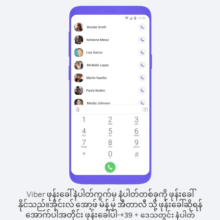
Viber ဖုန်းခေါ်နံပါတ်ကွက်မှ နံပါတ်တစ်ခုကို ဖုန်းခေါ်
နိုင်သည်။
အိုင်းလ် အော့ဖ် မဲန် မှ အီတာလီ သို့ ဖုန်းခေါ်ဆိုရန်
အောက်ပါအတိုင်း ဖုန်းခေါ်ပါ-
+
+
39
ဒေသတွင်း နံပါတ်