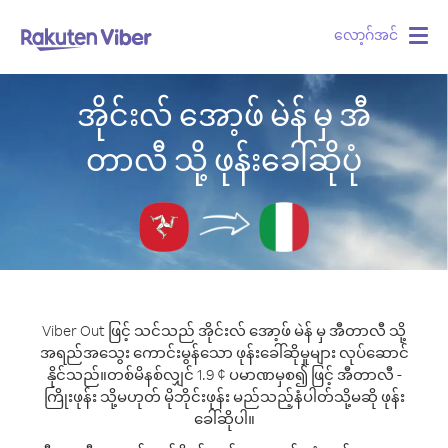
လော့ဂ်အင်
Togg
navig
အိုင်းလ် အော့ဖ် မဲန် မှ အီ
တာလီ သို့ ဖုန်းခေါ်ဆိုပုံ
Viber Out ဖြင့် သင်သည် အိုင်းလ် အော့ဖ် မဲန် မှ အီတာလီ သို့
အရည်အသွေး ကောင်းမွန်သော ဖုန်းခေါ်ဆိုမှုများ လုပ်ဆောင်
နိုင်သည်။
တစ်မိနစ်လျှင် 1.9 ¢ ပမာဏမှစ၍ ဖြင့် အီတာလီ -
ကြိုးဖုန်း သို့မဟုတ် မိုဘိုင်းဖုန်း မည်သည့်နံပါတ်သို့မဆို ဖုန်း
ခေါ်ဆိုပါ။