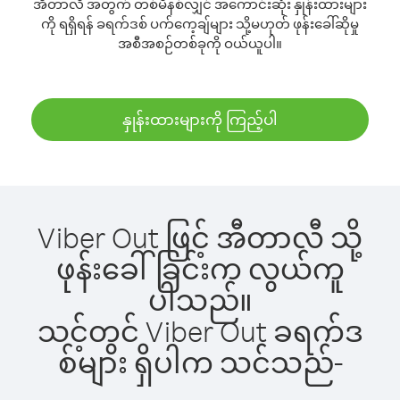
အီတာလီ အတွက် တစ်မိနစ်လျှင် အကောင်းဆုံး နှုန်းထားများ
ကို ရရှိရန် ခရက်ဒစ် ပက်ကေ့ချ်များ သို့မဟုတ် ဖုန်းခေါ်ဆိုမှု
အစီအစဉ်တစ်ခုကို ဝယ်ယူပါ။
နှုန်းထားများကို ကြည့်ပါ
Viber Out ဖြင့် အီတာလီ သို့
ဖုန်းခေါ်ခြင်းက လွယ်ကူ
ပါသည်။
သင့်တွင် Viber Out ခရက်ဒ
စ်များ ရှိပါက သင်သည်-