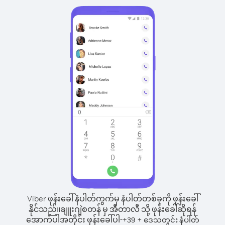
Viber ဖုန်းခေါ်နံပါတ်ကွက်မှ နံပါတ်တစ်ခုကို ဖုန်းခေါ်
နိုင်သည်။
ချူးဂျဲစတန် မှ အီတာလီ သို့ ဖုန်းခေါ်ဆိုရန်
အောက်ပါအတိုင်း ဖုန်းခေါ်ပါ-
+
+
39
ဒေသတွင်း နံပါတ်