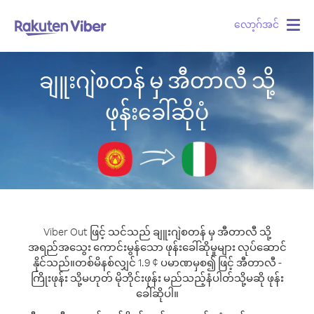
လော့ဂ်အင်
Togg
navig
ချူးဂျဲစတန် မှ အီတာလီ သို့
ဖုန်းခေါ်ဆိုပုံ
Viber Out ဖြင့် သင်သည် ချူးဂျဲစတန် မှ အီတာလီ သို့
အရည်အသွေး ကောင်းမွန်သော ဖုန်းခေါ်ဆိုမှုများ လုပ်ဆောင်
နိုင်သည်။
တစ်မိနစ်လျှင် 1.9 ¢ ပမာဏမှစ၍ ဖြင့် အီတာလီ -
ကြိုးဖုန်း သို့မဟုတ် မိုဘိုင်းဖုန်း မည်သည့်နံပါတ်သို့မဆို ဖုန်း
ခေါ်ဆိုပါ။