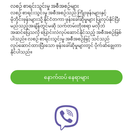
လစဉ် စာရင်းသွင်းမှု အစီအစဉ်များ
လစဉ် စာရင်းသွင်းမှု အစီအစဉ်သည် ကြိုးဖုန်းများနှင့်
မိုဘိုင်းဖုန်းများသို့ နိုင်ငံတကာ ဖုန်းခေါ်ဆိုမှုများ ပြုလုပ်နိုင်ပြီး
မည်သည့်အချိန်တွင်မဆို သက်တမ်းတိုးစရာ မလိုဘဲ
အဆင်ပြေသလို ပြောင်းလဲလုပ်ဆောင်နိုင်သည့် အစီအစဉ်ဖြစ်
ပါသည်။ လစဉ် စာရင်းသွင်းမှု အစီအစဉ်ဖြင့် သင်သည်
လုပ်ဆောင်ထားပြီးသော ဖုန်းခေါ်ဆိုမှုများတွင် ပိုက်ဆံချွေတာ
နိုင်ပါသည်။
နောက်ထပ် နေရာများ