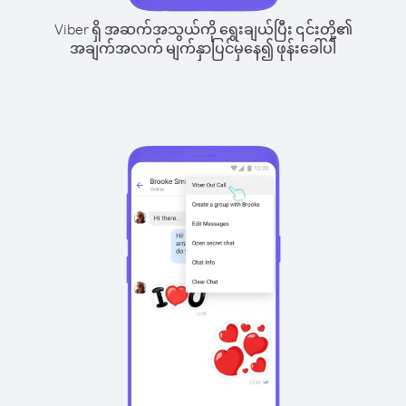
Viber ရှိ အဆက်အသွယ်ကို ရွေးချယ်ပြီး ၎င်းတို့၏
အချက်အလက် မျက်နှာပြင်မှနေ၍ ဖုန်းခေါ်ပါ