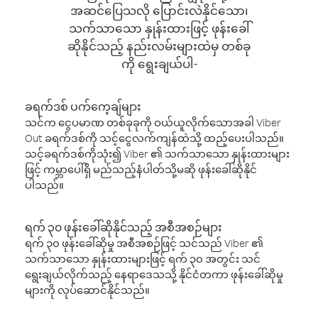
အဆင်ပြေသလို ပြောင်းလဲနိုင်သော၊
သက်သာသော နှုန်းထားဖြင့် ဖုန်းခေါ်
ဆိုနိုင်သည့် နည်းလမ်းများထဲမှ တစ်ခု
ကို ရွေးချယ်ပါ-
ခရက်ဒစ် ပက်ကေ့ချ်များ
သင်က ငွေပမာဏ တစ်ခုခုကို ဝယ်ယူလိုက်သောအခါ Viber
Out ခရက်ဒစ်ကို သင့်ငွေလက်ကျန်ထဲသို့ ထည့်ပေးပါသည်။
သင့်ခရက်ဒစ်ကိုသုံး၍ Viber ၏ သက်သာသော နှုန်းထားများ
ဖြင့် ကမ္ဘာပေါ်ရှိ မည်သည့်နံပါတ်သို့မဆို ဖုန်းခေါ်ဆိုနိုင်
ပါသည်။
ရက် ၃၀ ဖုန်းခေါ်ဆိုနိုင်သည့် အစီအစဉ်များ
ရက် ၃၀ ဖုန်းခေါ်ဆိုမှု အစီအစဉ်ဖြင့် သင်သည် Viber ၏
သက်သာသော နှုန်းထားများဖြင့် ရက် ၃၀ အတွင်း သင်
ရွေးချယ်လိုက်သည့် နေရာဒေသသို့ နိုင်ငံတကာ ဖုန်းခေါ်ဆိုမှု
များကို လုပ်ဆောင်နိုင်သည်။