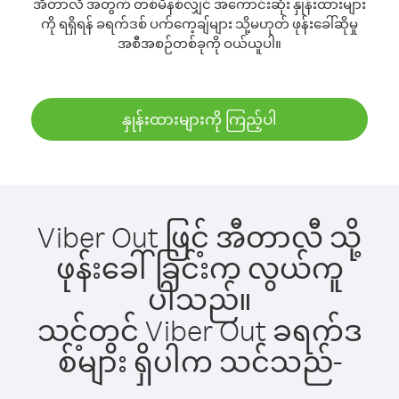
အီတာလီ အတွက် တစ်မိနစ်လျှင် အကောင်းဆုံး နှုန်းထားများ
ကို ရရှိရန် ခရက်ဒစ် ပက်ကေ့ချ်များ သို့မဟုတ် ဖုန်းခေါ်ဆိုမှု
အစီအစဉ်တစ်ခုကို ဝယ်ယူပါ။
နှုန်းထားများကို ကြည့်ပါ
Viber Out ဖြင့် အီတာလီ သို့
ဖုန်းခေါ်ခြင်းက လွယ်ကူ
ပါသည်။
သင့်တွင် Viber Out ခရက်ဒ
စ်များ ရှိပါက သင်သည်-