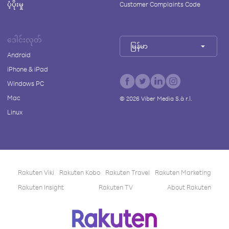
ပံ့ပိုးမှု
Customer Complaints Code
ဒေါင်းလုတ်
မြန်မာ
Android
iPhone & iPad
Windows PC
Mac
©
2026
Viber Media S.à r.l.
Linux
Rakuten Viki
Rakuten Kobo
Rakuten Travel
Rakuten Marketing
Rakuten Insight
Rakuten TV
About Rakuten