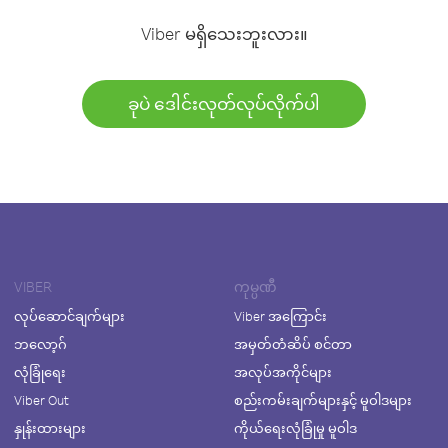
Viber မရှိသေးဘူးလား။
ခုပဲ ဒေါင်းလုတ်လုပ်လိုက်ပါ
VIBER
ကုမ္ပဏီ
လုပ်ဆောင်ချက်များ
Viber အကြောင်း
ဘလော့ဂ်
အမှတ်တံဆိပ် စင်တာ
လုံခြုံရေး
အလုပ်အကိုင်များ
Viber Out
စည်းကမ်းချက်များနှင့် မူဝါဒများ
နှုန်းထားများ
ကိုယ်ရေးလုံခြုံမှု မူဝါဒ