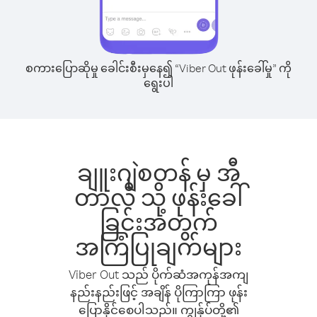
စကားပြောဆိုမှု ခေါင်းစီးမှနေ၍ “Viber Out ဖုန်းခေါ်မှု” ကို
ရွေးပါ
ချူးဂျဲစတန် မှ အီ
တာလီ သို့ ဖုန်းခေါ်
ခြင်းအတွက်
အကြံပြုချက်များ
Viber Out သည် ပိုက်ဆံအကုန်အကျ
နည်းနည်းဖြင့် အချိန် ပိုကြာကြာ ဖုန်း
ပြောနိုင်စေပါသည်။ ကျွန်ုပ်တို့၏