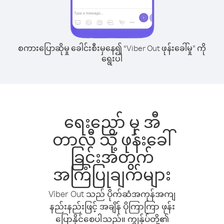
စကားပြောဆိုမှု ခေါင်းစီးမှနေ၍ “Viber Out ဖုန်းခေါ်မှု” ကို
ရွေးပါ
ရေးညော် မှ အီ
တာလီ သို့ ဖုန်းခေါ်
ခြင်းအတွက်
အကြံပြုချက်များ
Viber Out သည် ပိုက်ဆံအကုန်အကျ
နည်းနည်းဖြင့် အချိန် ပိုကြာကြာ ဖုန်း
ပြောနိုင်စေပါသည်။ ကျွန်ုပ်တို့၏