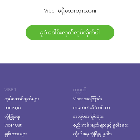
Viber မရှိသေးဘူးလား။
ခုပဲ ဒေါင်းလုတ်လုပ်လိုက်ပါ
VIBER
ကုမ္ပဏီ
လုပ်ဆောင်ချက်များ
Viber အကြောင်း
ဘလော့ဂ်
အမှတ်တံဆိပ် စင်တာ
လုံခြုံရေး
အလုပ်အကိုင်များ
Viber Out
စည်းကမ်းချက်များနှင့် မူဝါဒများ
နှုန်းထားများ
ကိုယ်ရေးလုံခြုံမှု မူဝါဒ