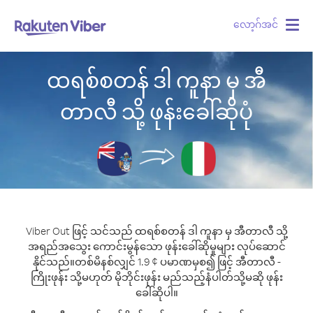
လော့ဂ်အင်
Togg
navig
ထရစ်စတန် ဒါ ကူနာ မှ အီ
တာလီ သို့ ဖုန်းခေါ်ဆိုပုံ
Viber Out ဖြင့် သင်သည် ထရစ်စတန် ဒါ ကူနာ မှ အီတာလီ သို့
အရည်အသွေး ကောင်းမွန်သော ဖုန်းခေါ်ဆိုမှုများ လုပ်ဆောင်
နိုင်သည်။
တစ်မိနစ်လျှင် 1.9 ¢ ပမာဏမှစ၍ ဖြင့် အီတာလီ -
ကြိုးဖုန်း သို့မဟုတ် မိုဘိုင်းဖုန်း မည်သည့်နံပါတ်သို့မဆို ဖုန်း
ခေါ်ဆိုပါ။