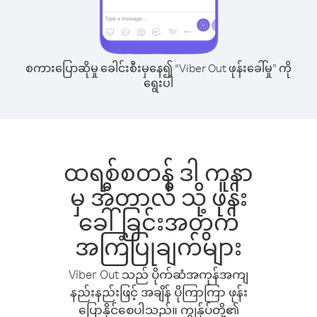
စကားပြောဆိုမှု ခေါင်းစီးမှနေ၍ “Viber Out ဖုန်းခေါ်မှု” ကို
ရွေးပါ
ထရစ်စတန် ဒါ ကူနာ
မှ အီတာလီ သို့ ဖုန်း
ခေါ်ခြင်းအတွက်
အကြံပြုချက်များ
Viber Out သည် ပိုက်ဆံအကုန်အကျ
နည်းနည်းဖြင့် အချိန် ပိုကြာကြာ ဖုန်း
ပြောနိုင်စေပါသည်။ ကျွန်ုပ်တို့၏