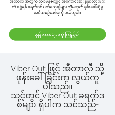
အီတာလီ အတွက် တစ်မိနစ်လျှင် အကောင်းဆုံး နှုန်းထားများ
ကို ရရှိရန် ခရက်ဒစ် ပက်ကေ့ချ်များ သို့မဟုတ် ဖုန်းခေါ်ဆိုမှု
အစီအစဉ်တစ်ခုကို ဝယ်ယူပါ။
နှုန်းထားများကို ကြည့်ပါ
Viber Out ဖြင့် အီတာလီ သို့
ဖုန်းခေါ်ခြင်းက လွယ်ကူ
ပါသည်။
သင့်တွင် Viber Out ခရက်ဒ
စ်များ ရှိပါက သင်သည်-