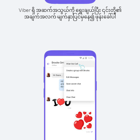
Viber ရှိ အဆက်အသွယ်ကို ရွေးချယ်ပြီး ၎င်းတို့၏
အချက်အလက် မျက်နှာပြင်မှနေ၍ ဖုန်းခေါ်ပါ