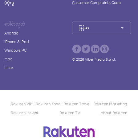
ပံ့ပိုးမှု
Customer Complaints Code
ဒေါင်းလုတ်
မြန်မာ
Android
iPhone & iPad
Windows PC
Mac
©
2026
Viber Media S.à r.l.
Linux
Rakuten Viki
Rakuten Kobo
Rakuten Travel
Rakuten Marketing
Rakuten Insight
Rakuten TV
About Rakuten