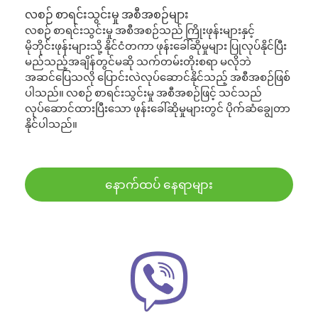
လစဉ် စာရင်းသွင်းမှု အစီအစဉ်များ
လစဉ် စာရင်းသွင်းမှု အစီအစဉ်သည် ကြိုးဖုန်းများနှင့်
မိုဘိုင်းဖုန်းများသို့ နိုင်ငံတကာ ဖုန်းခေါ်ဆိုမှုများ ပြုလုပ်နိုင်ပြီး
မည်သည့်အချိန်တွင်မဆို သက်တမ်းတိုးစရာ မလိုဘဲ
အဆင်ပြေသလို ပြောင်းလဲလုပ်ဆောင်နိုင်သည့် အစီအစဉ်ဖြစ်
ပါသည်။ လစဉ် စာရင်းသွင်းမှု အစီအစဉ်ဖြင့် သင်သည်
လုပ်ဆောင်ထားပြီးသော ဖုန်းခေါ်ဆိုမှုများတွင် ပိုက်ဆံချွေတာ
နိုင်ပါသည်။
နောက်ထပ် နေရာများ