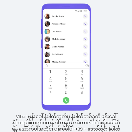
Viber ဖုန်းခေါ်နံပါတ်ကွက်မှ နံပါတ်တစ်ခုကို ဖုန်းခေါ်
နိုင်သည်။
ထရစ်စတန် ဒါ ကူနာ မှ အီတာလီ သို့ ဖုန်းခေါ်ဆို
ရန် အောက်ပါအတိုင်း ဖုန်းခေါ်ပါ-
+
+
39
ဒေသတွင်း နံပါတ်