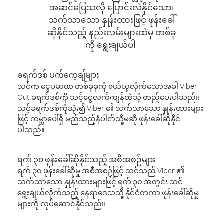
အဆင်ပြေသလို ပြောင်းလဲနိုင်သော၊
သက်သာသော နှုန်းထားဖြင့် ဖုန်းခေါ်
ဆိုနိုင်သည့် နည်းလမ်းများထဲမှ တစ်ခု
ကို ရွေးချယ်ပါ-
ခရက်ဒစ် ပက်ကေ့ချ်များ
သင်က ငွေပမာဏ တစ်ခုခုကို ဝယ်ယူလိုက်သောအခါ Viber
Out ခရက်ဒစ်ကို သင့်ငွေလက်ကျန်ထဲသို့ ထည့်ပေးပါသည်။
သင့်ခရက်ဒစ်ကိုသုံး၍ Viber ၏ သက်သာသော နှုန်းထားများ
ဖြင့် ကမ္ဘာပေါ်ရှိ မည်သည့်နံပါတ်သို့မဆို ဖုန်းခေါ်ဆိုနိုင်
ပါသည်။
ရက် ၃၀ ဖုန်းခေါ်ဆိုနိုင်သည့် အစီအစဉ်များ
ရက် ၃၀ ဖုန်းခေါ်ဆိုမှု အစီအစဉ်ဖြင့် သင်သည် Viber ၏
သက်သာသော နှုန်းထားများဖြင့် ရက် ၃၀ အတွင်း သင်
ရွေးချယ်လိုက်သည့် နေရာဒေသသို့ နိုင်ငံတကာ ဖုန်းခေါ်ဆိုမှု
များကို လုပ်ဆောင်နိုင်သည်။