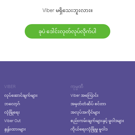
Viber မရှိသေးဘူးလား။
ခုပဲ ဒေါင်းလုတ်လုပ်လိုက်ပါ
VIBER
ကုမ္ပဏီ
လုပ်ဆောင်ချက်များ
Viber အကြောင်း
ဘလော့ဂ်
အမှတ်တံဆိပ် စင်တာ
လုံခြုံရေး
အလုပ်အကိုင်များ
Viber Out
စည်းကမ်းချက်များနှင့် မူဝါဒများ
နှုန်းထားများ
ကိုယ်ရေးလုံခြုံမှု မူဝါဒ