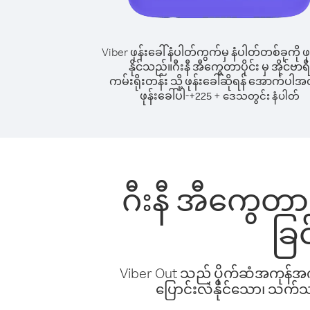
Viber ဖုန်းခေါ်နံပါတ်ကွက်မှ နံပါတ်တစ်ခုကို ဖု
နိုင်သည်။
ဂီးနီ အီကွေတာပိုင်း မှ အိုင်ဗာရီ
ကမ်းရိုးတန်း သို့ ဖုန်းခေါ်ဆိုရန် အောက်ပါအတ
ဖုန်းခေါ်ပါ-
+
+
225
ဒေသတွင်း နံပါတ်
ဂီးနီ အီကွေတာပို
ခြ
Viber Out သည် ပိုက်ဆံအကုန်အကျ 
ပြောင်းလဲနိုင်သော၊ သက်သာသ