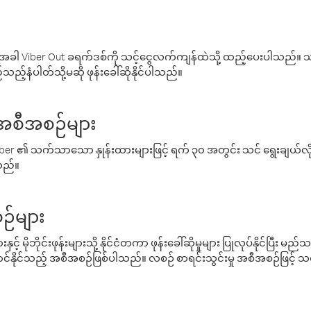
ါ Viber Out ခရက်ဒစ်ကို သင့်ငွေလက်ကျန်ထဲသို့ ထည့်ပေးပါသည်။ သင
ည့်နံပါတ်သို့မဆို ဖုန်းခေါ်ဆိုနိုင်ပါသည်။
် အစီအစဉ်များ
် Viber ၏ သက်သာသော နှုန်းထားများဖြင့် ရက် ၃၀ အတွင်း သင် ရွေးချယ်
်သည်။
ဉ်များ
့် မိုဘိုင်းဖုန်းများသို့ နိုင်ငံတကာ ဖုန်းခေါ်ဆိုမှုများ ပြုလုပ်နိုင်ပြီး
်နိုင်သည့် အစီအစဉ်ဖြစ်ပါသည်။ လစဉ် စာရင်းသွင်းမှု အစီအစဉ်ဖြင့်