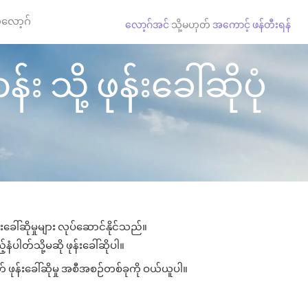
လော့ဂ်
လော့ဂ်အင်
သို့မဟုတ်
အကောင့် ဖန်တီးရန်
 သို့ ဖုန်းခေါ်ဆိုပုံ
းခေါ်ဆိုမှုများ လုပ်ဆောင်နိုင်သည်။
နံပါတ်သို့မဆို ဖုန်းခေါ်ဆိုပါ။
် ဖုန်းခေါ်ဆိုမှု အစီအစဉ်တစ်ခုကို ဝယ်ယူပါ။