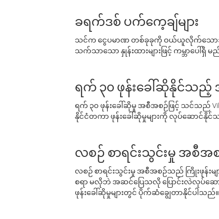
ခရက်ဒစ် ပက်ကေ့ချ်များ
သင်က ငွေပမာဏ တစ်ခုခုကို ဝယ်ယူလိုက်သောအခ
သက်သာသော နှုန်းထားများဖြင့် ကမ္ဘာပေါ်ရှိ မည်သ
ရက် ၃၀ ဖုန်းခေါ်ဆိုနိုင်သည့
ရက် ၃၀ ဖုန်းခေါ်ဆိုမှု အစီအစဉ်ဖြင့် သင်သည
နိုင်ငံတကာ ဖုန်းခေါ်ဆိုမှုများကို လုပ်ဆောင်နိုင
လစဉ် စာရင်းသွင်းမှု အစီအစ
လစဉ် စာရင်းသွင်းမှု အစီအစဉ်သည် ကြိုးဖုန်းများနှင
စရာ မလိုဘဲ အဆင်ပြေသလို ပြောင်းလဲလုပ်ဆောင
ဖုန်းခေါ်ဆိုမှုများတွင် ပိုက်ဆံချွေတာနိုင်ပါသည်။