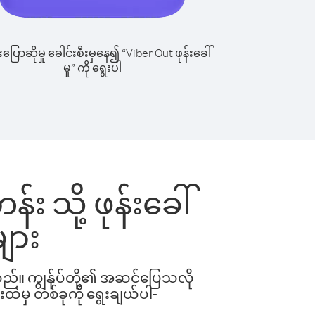
ြောဆိုမှု ခေါင်းစီးမှနေ၍ “Viber Out ဖုန်းခေါ်
မှု” ကို ရွေးပါ
်း သို့ ဖုန်းခေါ်
ျား
ါသည်။ ကျွန်ုပ်တို့၏ အဆင်ပြေသလို
းထဲမှ တစ်ခုကို ရွေးချယ်ပါ-