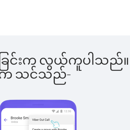
းခေါ်ခြင်းက လွယ်ကူပါသည်။
ိပါက သင်သည်-