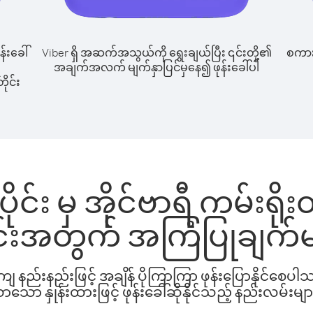
န်းခေါ်
Viber ရှိ အဆက်အသွယ်ကို ရွေးချယ်ပြီး ၎င်းတို့၏
စကားပ
အချက်အလက် မျက်နှာပြင်မှနေ၍ ဖုန်းခေါ်ပါ
ိုင်း
င်း မှ အိုင်ဗာရီ ကမ်းရိုးတန
င်းအတွက် အကြံပြုချက်မ
နည်းနည်းဖြင့် အချိန် ပိုကြာကြာ ဖုန်းပြောနိုင်စေပ
ော နှုန်းထားဖြင့် ဖုန်းခေါ်ဆိုနိုင်သည့် နည်းလမ်းမျာ