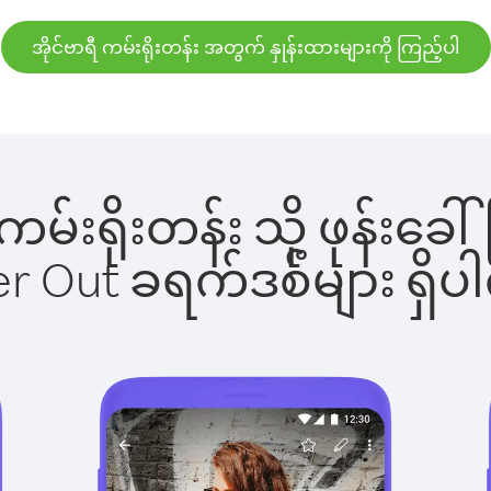
အိုင်ဗာရီ ကမ်းရိုးတန်း အတွက် နှုန်းထားများကို ကြည့်ပါ
ရီ ကမ်းရိုးတန်း သို့ ဖုန်
ber Out ခရက်ဒစ်များ ရှ