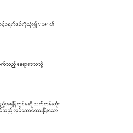
့်ခရက်ဒစ်ကိုသုံး၍ Viber ၏
လိုက်သည့် နေရာဒေသသို့
 မည်သည့်အချိန်တွင်မဆို သက်တမ်းတိုး
 သင်သည် လုပ်ဆောင်ထားပြီးသော