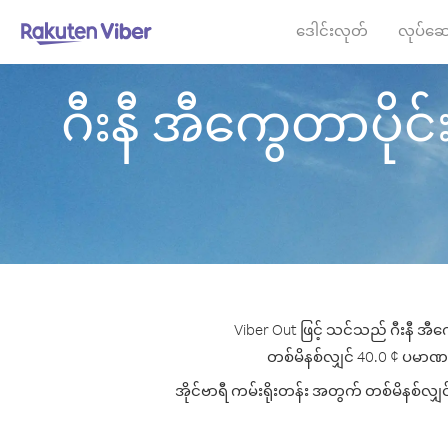
ဒေါင်းလုတ်
လုပ်ဆေ
ဂီးနီ အီကွေတာပိုင်း 
Viber Out ဖြင့် သင်သည် ဂီးနီ အီကွ
တစ်မိနစ်လျှင် 40.0 ¢ ပမာဏမှစ၍
အိုင်ဗာရီ ကမ်းရိုးတန်း အတွက် တစ်မိနစ်လျှင