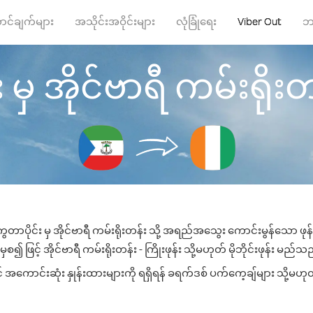
ာင်ချက်များ
အသိုင်းအဝိုင်းများ
လုံခြုံရေး
Viber Out
ဘ
မှ အိုင်ဗာရီ ကမ်းရိုးတန်း
ေတာပိုင်း မှ အိုင်ဗာရီ ကမ်းရိုးတန်း သို့ အရည်အသွေး ကောင်းမွန်သော ဖုန်
 ဖြင့် အိုင်ဗာရီ ကမ်းရိုးတန်း - ကြိုးဖုန်း သို့မဟုတ် မိုဘိုင်းဖုန်း မည်သည့်
် အကောင်းဆုံး နှုန်းထားများကို ရရှိရန် ခရက်ဒစ် ပက်ကေ့ချ်များ သို့မဟုတ