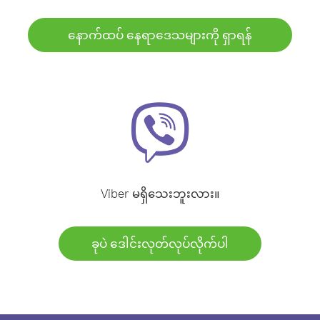
နောက်ထပ် နေရာဒေသများကို ရှာရန်
Viber မရှိသေးဘူးလား။
ခုပဲ ဒေါင်းလုတ်လုပ်လိုက်ပါ