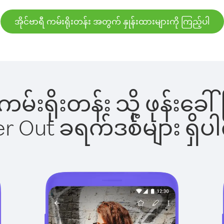
အိုင်ဗာရီ ကမ်းရိုးတန်း အတွက် နှုန်းထားများကို ကြည့်ပါ
ရီ ကမ်းရိုးတန်း သို့ ဖုန်
ber Out ခရက်ဒစ်များ ရှ