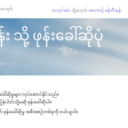
လော့ဂ်
လော့ဂ်အင်
သို့မဟုတ်
အကောင့် ဖန်တီးရန်
ို့ ဖုန်းခေါ်ဆိုပုံ
ေါ်ဆိုမှုများ လုပ်ဆောင်နိုင်သည်။
နံပါတ်သို့မဆို ဖုန်းခေါ်ဆိုပါ။
် ဖုန်းခေါ်ဆိုမှု အစီအစဉ်တစ်ခုကို ဝယ်ယူပါ။