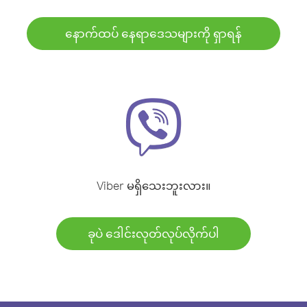
နောက်ထပ် နေရာဒေသများကို ရှာရန်
Viber မရှိသေးဘူးလား။
ခုပဲ ဒေါင်းလုတ်လုပ်လိုက်ပါ