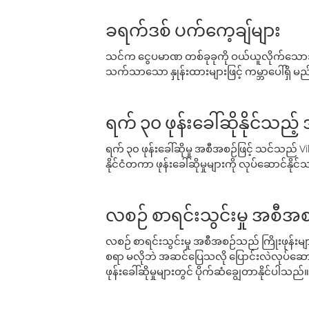
ခရက်ဒစ် ပက်ကေ့ချ်များ
သင်က ငွေပမာဏ တစ်ခုခုကို ဝယ်ယူလိုက်သောအခ
သက်သာသော နှုန်းထားများဖြင့် ကမ္ဘာပေါ်ရှိ မည်သ
ရက် ၃၀ ဖုန်းခေါ်ဆိုနိုင်သည့
ရက် ၃၀ ဖုန်းခေါ်ဆိုမှု အစီအစဉ်ဖြင့် သင်သည
နိုင်ငံတကာ ဖုန်းခေါ်ဆိုမှုများကို လုပ်ဆောင်နိုင
လစဉ် စာရင်းသွင်းမှု အစီအစ
လစဉ် စာရင်းသွင်းမှု အစီအစဉ်သည် ကြိုးဖုန်းများနှင
စရာ မလိုဘဲ အဆင်ပြေသလို ပြောင်းလဲလုပ်ဆောင
ဖုန်းခေါ်ဆိုမှုများတွင် ပိုက်ဆံချွေတာနိုင်ပါသည်။