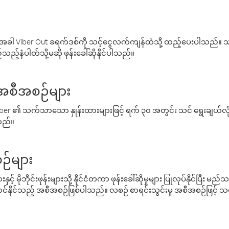
ါ Viber Out ခရက်ဒစ်ကို သင့်ငွေလက်ကျန်ထဲသို့ ထည့်ပေးပါသည်။ သင
ည့်နံပါတ်သို့မဆို ဖုန်းခေါ်ဆိုနိုင်ပါသည်။
် အစီအစဉ်များ
် Viber ၏ သက်သာသော နှုန်းထားများဖြင့် ရက် ၃၀ အတွင်း သင် ရွေးချယ်
်သည်။
ဉ်များ
့် မိုဘိုင်းဖုန်းများသို့ နိုင်ငံတကာ ဖုန်းခေါ်ဆိုမှုများ ပြုလုပ်နိုင်ပြီး
်နိုင်သည့် အစီအစဉ်ဖြစ်ပါသည်။ လစဉ် စာရင်းသွင်းမှု အစီအစဉ်ဖြင့်