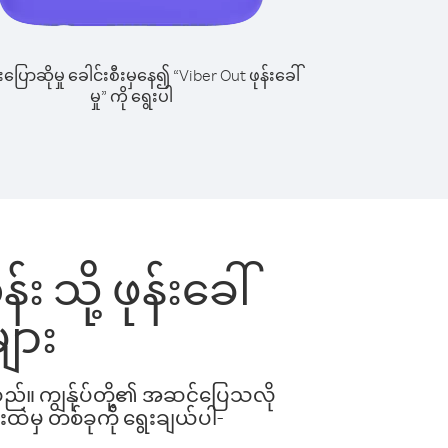
ြောဆိုမှု ခေါင်းစီးမှနေ၍ “Viber Out ဖုန်းခေါ်
မှု” ကို ရွေးပါ
 သို့ ဖုန်းခေါ်
ျား
ါသည်။ ကျွန်ုပ်တို့၏ အဆင်ပြေသလို
းထဲမှ တစ်ခုကို ရွေးချယ်ပါ-