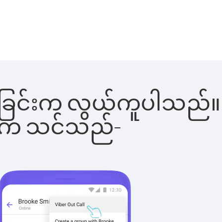
းခေါ်ခြင်းက လွယ်ကူပါသည်။
ိပါက သင်သည်-