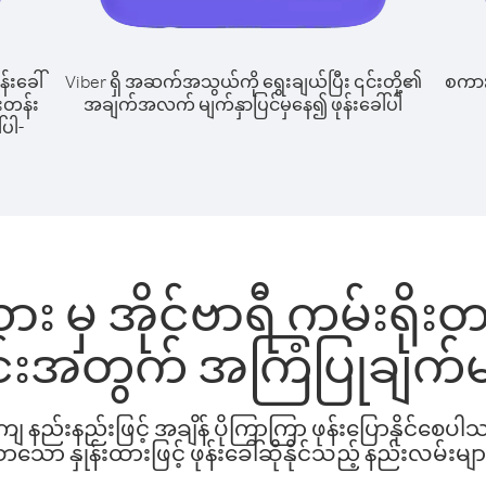
န်းခေါ်
Viber ရှိ အဆက်အသွယ်ကို ရွေးချယ်ပြီး ၎င်းတို့၏
စကားပ
ုးတန်း
အချက်အလက် မျက်နှာပြင်မှနေ၍ ဖုန်းခေါ်ပါ
်ပါ-
မှ အိုင်ဗာရီ ကမ်းရိုးတန်း
င်းအတွက် အကြံပြုချက်မ
နည်းနည်းဖြင့် အချိန် ပိုကြာကြာ ဖုန်းပြောနိုင်စေပ
ော နှုန်းထားဖြင့် ဖုန်းခေါ်ဆိုနိုင်သည့် နည်းလမ်းမျာ