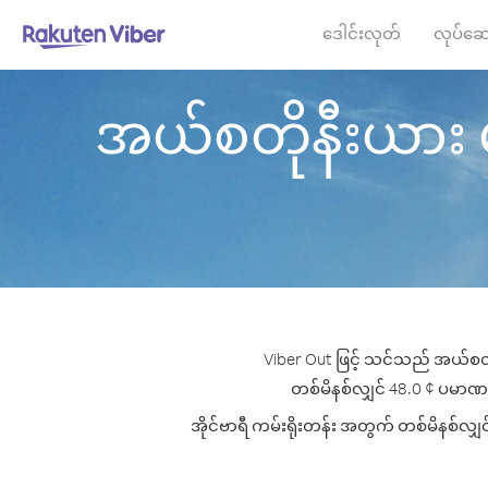
ဒေါင်းလုတ်
လုပ်ဆေ
အယ်စတိုနီးယား မှ အ
Viber Out ဖြင့် သင်သည် အယ်စတိုန
တစ်မိနစ်လျှင် 48.0 ¢ ပမာဏမှစ၍
အိုင်ဗာရီ ကမ်းရိုးတန်း အတွက် တစ်မိနစ်လျှင