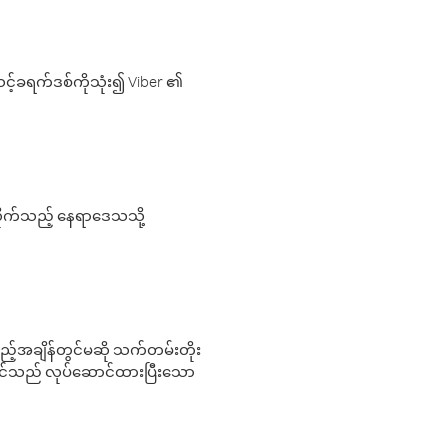
့်ခရက်ဒစ်ကိုသုံး၍ Viber ၏
လိုက်သည့် နေရာဒေသသို့
 မည်သည့်အချိန်တွင်မဆို သက်တမ်းတိုး
 သင်သည် လုပ်ဆောင်ထားပြီးသော