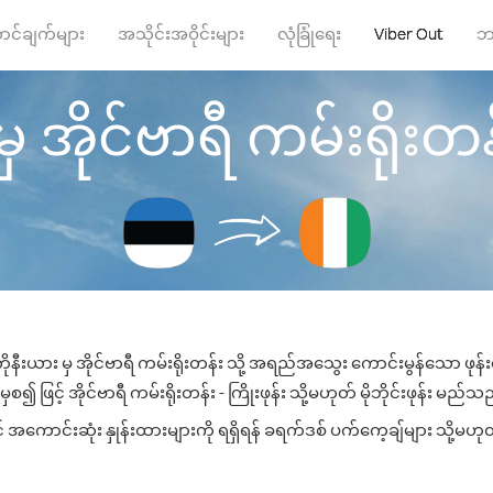
ာင်ချက်များ
အသိုင်းအဝိုင်းများ
လုံခြုံရေး
Viber Out
ဘ
ိုင်ဗာရီ ကမ်းရိုးတန်း သ
ီးယား မှ အိုင်ဗာရီ ကမ်းရိုးတန်း သို့ အရည်အသွေး ကောင်းမွန်သော ဖုန်းခ
 ဖြင့် အိုင်ဗာရီ ကမ်းရိုးတန်း - ကြိုးဖုန်း သို့မဟုတ် မိုဘိုင်းဖုန်း မည်သည့်
် အကောင်းဆုံး နှုန်းထားများကို ရရှိရန် ခရက်ဒစ် ပက်ကေ့ချ်များ သို့မဟုတ