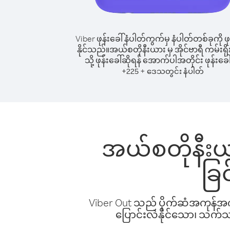
Viber ဖုန်းခေါ်နံပါတ်ကွက်မှ နံပါတ်တစ်ခုကို ဖု
နိုင်သည်။
အယ်စတိုနီးယား မှ အိုင်ဗာရီ ကမ်းရိ
သို့ ဖုန်းခေါ်ဆိုရန် အောက်ပါအတိုင်း ဖုန်းခေါ
+
+
225
ဒေသတွင်း နံပါတ်
အယ်စတိုနီးယား 
ခြ
Viber Out သည် ပိုက်ဆံအကုန်အကျ 
ပြောင်းလဲနိုင်သော၊ သက်သာသ