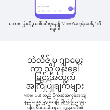
စကားပြောဆိုမှု ခေါင်းစီးမှနေ၍ “Viber Out ဖုန်းခေါ်မှု” ကို
ရွေးပါ
ဘဲလိဇ် မှ ဂျာမေး
ကာ သို့ ဖုန်းခေါ်
ခြင်းအတွက်
အကြံပြုချက်များ
Viber Out သည် ပိုက်ဆံအကုန်အကျ
နည်းနည်းဖြင့် အချိန် ပိုကြာကြာ ဖုန်း
ပြောနိုင်စေပါသည်။ ကျွန်ုပ်တို့၏