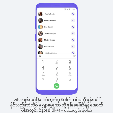
Viber ဖုန်းခေါ်နံပါတ်ကွက်မှ နံပါတ်တစ်ခုကို ဖုန်းခေါ်
နိုင်သည်။
ဘဲလိဇ် မှ ဂျာမေးကာ သို့ ဖုန်းခေါ်ဆိုရန် အောက်
ပါအတိုင်း ဖုန်းခေါ်ပါ-
+
+
1
ဒေသတွင်း နံပါတ်