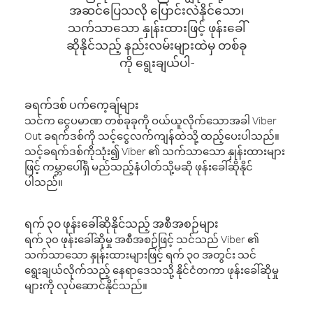
အဆင်ပြေသလို ပြောင်းလဲနိုင်သော၊
သက်သာသော နှုန်းထားဖြင့် ဖုန်းခေါ်
ဆိုနိုင်သည့် နည်းလမ်းများထဲမှ တစ်ခု
ကို ရွေးချယ်ပါ-
ခရက်ဒစ် ပက်ကေ့ချ်များ
သင်က ငွေပမာဏ တစ်ခုခုကို ဝယ်ယူလိုက်သောအခါ Viber
Out ခရက်ဒစ်ကို သင့်ငွေလက်ကျန်ထဲသို့ ထည့်ပေးပါသည်။
သင့်ခရက်ဒစ်ကိုသုံး၍ Viber ၏ သက်သာသော နှုန်းထားများ
ဖြင့် ကမ္ဘာပေါ်ရှိ မည်သည့်နံပါတ်သို့မဆို ဖုန်းခေါ်ဆိုနိုင်
ပါသည်။
ရက် ၃၀ ဖုန်းခေါ်ဆိုနိုင်သည့် အစီအစဉ်များ
ရက် ၃၀ ဖုန်းခေါ်ဆိုမှု အစီအစဉ်ဖြင့် သင်သည် Viber ၏
သက်သာသော နှုန်းထားများဖြင့် ရက် ၃၀ အတွင်း သင်
ရွေးချယ်လိုက်သည့် နေရာဒေသသို့ နိုင်ငံတကာ ဖုန်းခေါ်ဆိုမှု
များကို လုပ်ဆောင်နိုင်သည်။