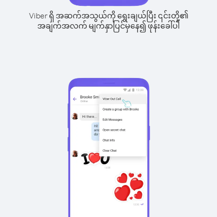
Viber ရှိ အဆက်အသွယ်ကို ရွေးချယ်ပြီး ၎င်းတို့၏
အချက်အလက် မျက်နှာပြင်မှနေ၍ ဖုန်းခေါ်ပါ