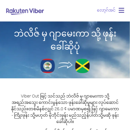
လော့ဂ်အင်
Togg
navig
ဘဲလိဇ် မှ ဂျာမေးကာ သို့ ဖုန်း
ခေါ်ဆိုပုံ
Viber Out ဖြင့် သင်သည် ဘဲလိဇ် မှ ဂျာမေးကာ သို့
အရည်အသွေး ကောင်းမွန်သော ဖုန်းခေါ်ဆိုမှုများ လုပ်ဆောင်
နိုင်သည်။
တစ်မိနစ်လျှင် 26.0 ¢ ပမာဏမှစ၍ ဖြင့် ဂျာမေးကာ
- ကြိုးဖုန်း သို့မဟုတ် မိုဘိုင်းဖုန်း မည်သည့်နံပါတ်သို့မဆို ဖုန်း
ခေါ်ဆိုပါ။