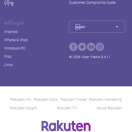
ပံ့ပိုးမှု
Customer Complaints Code
ဒေါင်းလုတ်
မြန်မာ
Android
iPhone & iPad
Windows PC
Mac
©
2026
Viber Media S.à r.l.
Linux
Rakuten Viki
Rakuten Kobo
Rakuten Travel
Rakuten Marketing
Rakuten Insight
Rakuten TV
About Rakuten