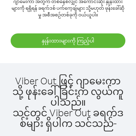
ဂျာမေးကာ အတွက် တစ်မိနစ်လျှင် အကောင်းဆုံး နှုန်းထား
များကို ရရှိရန် ခရက်ဒစ် ပက်ကေ့ချ်များ သို့မဟုတ် ဖုန်းခေါ်ဆို
မှု အစီအစဉ်တစ်ခုကို ဝယ်ယူပါ။
နှုန်းထားများကို ကြည့်ပါ
Viber Out ဖြင့် ဂျာမေးကာ
သို့ ဖုန်းခေါ်ခြင်းက လွယ်ကူ
ပါသည်။
သင့်တွင် Viber Out ခရက်ဒ
စ်များ ရှိပါက သင်သည်-