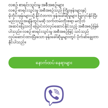
လစဉ် စာရင်းသွင်းမှု အစီအစဉ်များ
လစဉ် စာရင်းသွင်းမှု အစီအစဉ်သည် ကြိုးဖုန်းများနှင့်
မိုဘိုင်းဖုန်းများသို့ နိုင်ငံတကာ ဖုန်းခေါ်ဆိုမှုများ ပြုလုပ်နိုင်ပြီး
မည်သည့်အချိန်တွင်မဆို သက်တမ်းတိုးစရာ မလိုဘဲ
အဆင်ပြေသလို ပြောင်းလဲလုပ်ဆောင်နိုင်သည့် အစီအစဉ်ဖြစ်
ပါသည်။ လစဉ် စာရင်းသွင်းမှု အစီအစဉ်ဖြင့် သင်သည်
လုပ်ဆောင်ထားပြီးသော ဖုန်းခေါ်ဆိုမှုများတွင် ပိုက်ဆံချွေတာ
နိုင်ပါသည်။
နောက်ထပ် နေရာများ