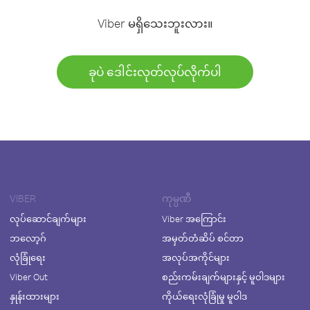
Viber မရှိသေးဘူးလား။
ခုပဲ ဒေါင်းလုတ်လုပ်လိုက်ပါ
VIBER
ကုမ္ပဏီ
လုပ်ဆောင်ချက်များ
Viber အကြောင်း
ဘလော့ဂ်
အမှတ်တံဆိပ် စင်တာ
လုံခြုံရေး
အလုပ်အကိုင်များ
Viber Out
စည်းကမ်းချက်များနှင့် မူဝါဒများ
နှုန်းထားများ
ကိုယ်ရေးလုံခြုံမှု မူဝါဒ