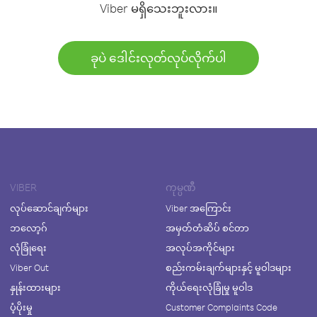
Viber မရှိသေးဘူးလား။
ခုပဲ ဒေါင်းလုတ်လုပ်လိုက်ပါ
VIBER
ကုမ္ပဏီ
လုပ်ဆောင်ချက်များ
Viber အကြောင်း
ဘလော့ဂ်
အမှတ်တံဆိပ် စင်တာ
လုံခြုံရေး
အလုပ်အကိုင်များ
Viber Out
စည်းကမ်းချက်များနှင့် မူဝါဒများ
နှုန်းထားများ
ကိုယ်ရေးလုံခြုံမှု မူဝါဒ
ပံ့ပိုးမှု
Customer Complaints Code