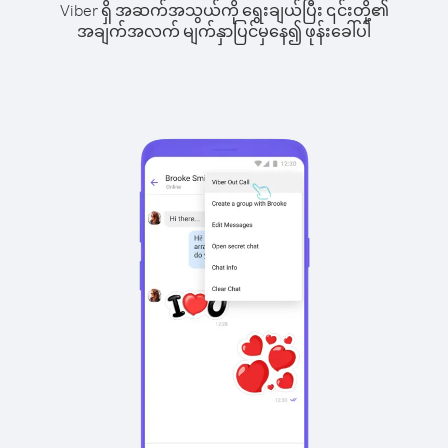
Viber ရှိ အဆက်အသွယ်ကို ရွေးချယ်ပြီး ၎င်းတို့၏
အချက်အလက် မျက်နှာပြင်မှနေ၍ ဖုန်းခေါ်ပါ