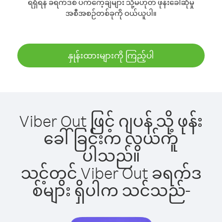
ရရှိရန် ခရက်ဒစ် ပက်ကေ့ချ်များ သို့မဟုတ် ဖုန်းခေါ်ဆိုမှု
အစီအစဉ်တစ်ခုကို ဝယ်ယူပါ။
နှုန်းထားများကို ကြည့်ပါ
Viber Out ဖြင့် ဂျပန် သို့ ဖုန်း
ခေါ်ခြင်းက လွယ်ကူ
ပါသည်။
သင့်တွင် Viber Out ခရက်ဒ
စ်များ ရှိပါက သင်သည်-