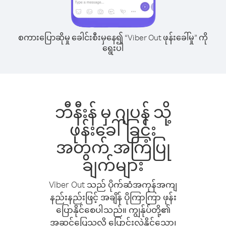
စကားပြောဆိုမှု ခေါင်းစီးမှနေ၍ “Viber Out ဖုန်းခေါ်မှု” ကို
ရွေးပါ
ဘီနီးန် မှ ဂျပန် သို့
ဖုန်းခေါ်ခြင်း
အတွက် အကြံပြု
ချက်များ
Viber Out သည် ပိုက်ဆံအကုန်အကျ
နည်းနည်းဖြင့် အချိန် ပိုကြာကြာ ဖုန်း
ပြောနိုင်စေပါသည်။ ကျွန်ုပ်တို့၏
အဆင်ပြေသလို ပြောင်းလဲနိုင်သော၊