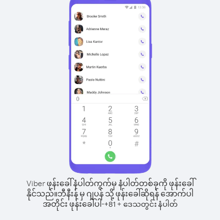
Viber ဖုန်းခေါ်နံပါတ်ကွက်မှ နံပါတ်တစ်ခုကို ဖုန်းခေါ်
နိုင်သည်။
ဘီနီးန် မှ ဂျပန် သို့ ဖုန်းခေါ်ဆိုရန် အောက်ပါ
အတိုင်း ဖုန်းခေါ်ပါ-
+
+
81
ဒေသတွင်း နံပါတ်