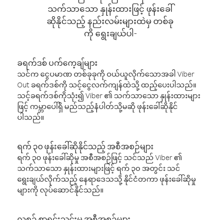
သက်သာသော နှုန်းထားဖြင့် ဖုန်းခေါ်
ဆိုနိုင်သည့် နည်းလမ်းများထဲမှ တစ်ခု
ကို ရွေးချယ်ပါ-
ခရက်ဒစ် ပက်ကေ့ချ်များ
သင်က ငွေပမာဏ တစ်ခုခုကို ဝယ်ယူလိုက်သောအခါ Viber
Out ခရက်ဒစ်ကို သင့်ငွေလက်ကျန်ထဲသို့ ထည့်ပေးပါသည်။
သင့်ခရက်ဒစ်ကိုသုံး၍ Viber ၏ သက်သာသော နှုန်းထားများ
ဖြင့် ကမ္ဘာပေါ်ရှိ မည်သည့်နံပါတ်သို့မဆို ဖုန်းခေါ်ဆိုနိုင်
ပါသည်။
ရက် ၃၀ ဖုန်းခေါ်ဆိုနိုင်သည့် အစီအစဉ်များ
ရက် ၃၀ ဖုန်းခေါ်ဆိုမှု အစီအစဉ်ဖြင့် သင်သည် Viber ၏
သက်သာသော နှုန်းထားများဖြင့် ရက် ၃၀ အတွင်း သင်
ရွေးချယ်လိုက်သည့် နေရာဒေသသို့ နိုင်ငံတကာ ဖုန်းခေါ်ဆိုမှု
များကို လုပ်ဆောင်နိုင်သည်။
လစဉ် စာရင်းသွင်းမှု အစီအစဉ်များ