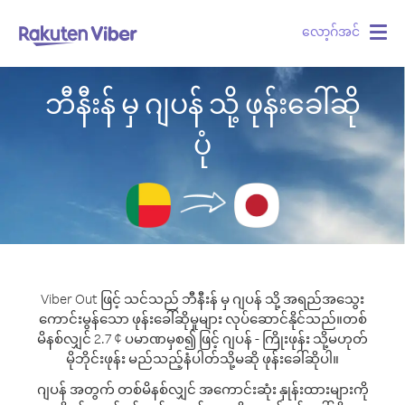
လော့ဂ်အင်
Togg
navig
ဘီနီးန် မှ ဂျပန် သို့ ဖုန်းခေါ်ဆို
ပုံ
Viber Out ဖြင့် သင်သည် ဘီနီးန် မှ ဂျပန် သို့ အရည်အသွေး
ကောင်းမွန်သော ဖုန်းခေါ်ဆိုမှုများ လုပ်ဆောင်နိုင်သည်။
တစ်
မိနစ်လျှင် 2.7 ¢ ပမာဏမှစ၍ ဖြင့် ဂျပန် - ကြိုးဖုန်း သို့မဟုတ်
မိုဘိုင်းဖုန်း မည်သည့်နံပါတ်သို့မဆို ဖုန်းခေါ်ဆိုပါ။
ဂျပန် အတွက် တစ်မိနစ်လျှင် အကောင်းဆုံး နှုန်းထားများကို