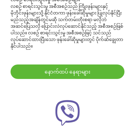
လစဉ် စာရင်းသွင်းမှု အစီအစဉ်သည် ကြိုးဖုန်းများနှင့်
မိုဘိုင်းဖုန်းများသို့ နိုင်ငံတကာ ဖုန်းခေါ်ဆိုမှုများ ပြုလုပ်နိုင်ပြီး
မည်သည့်အချိန်တွင်မဆို သက်တမ်းတိုးစရာ မလိုဘဲ
အဆင်ပြေသလို ပြောင်းလဲလုပ်ဆောင်နိုင်သည့် အစီအစဉ်ဖြစ်
ပါသည်။ လစဉ် စာရင်းသွင်းမှု အစီအစဉ်ဖြင့် သင်သည်
လုပ်ဆောင်ထားပြီးသော ဖုန်းခေါ်ဆိုမှုများတွင် ပိုက်ဆံချွေတာ
နိုင်ပါသည်။
နောက်ထပ် နေရာများ