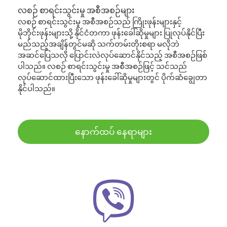
လစဉ် စာရင်းသွင်းမှု အစီအစဉ်များ
လစဉ် စာရင်းသွင်းမှု အစီအစဉ်သည် ကြိုးဖုန်းများနှင့်
မိုဘိုင်းဖုန်းများသို့ နိုင်ငံတကာ ဖုန်းခေါ်ဆိုမှုများ ပြုလုပ်နိုင်ပြီး
မည်သည့်အချိန်တွင်မဆို သက်တမ်းတိုးစရာ မလိုဘဲ
အဆင်ပြေသလို ပြောင်းလဲလုပ်ဆောင်နိုင်သည့် အစီအစဉ်ဖြစ်
ပါသည်။ လစဉ် စာရင်းသွင်းမှု အစီအစဉ်ဖြင့် သင်သည်
လုပ်ဆောင်ထားပြီးသော ဖုန်းခေါ်ဆိုမှုများတွင် ပိုက်ဆံချွေတာ
နိုင်ပါသည်။
နောက်ထပ် နေရာများ