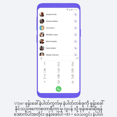
Viber ဖုန်းခေါ်နံပါတ်ကွက်မှ နံပါတ်တစ်ခုကို ဖုန်းခေါ်
နိုင်သည်။
ကောစတာရီကာ မှ ဂျပန် သို့ ဖုန်းခေါ်ဆိုရန်
အောက်ပါအတိုင်း ဖုန်းခေါ်ပါ-
+
+
81
ဒေသတွင်း နံပါတ်