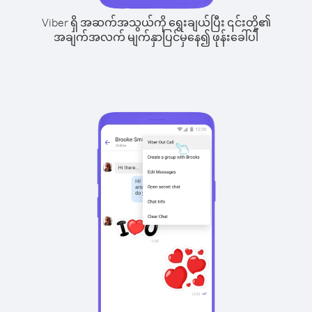
Viber ရှိ အဆက်အသွယ်ကို ရွေးချယ်ပြီး ၎င်းတို့၏
အချက်အလက် မျက်နှာပြင်မှနေ၍ ဖုန်းခေါ်ပါ