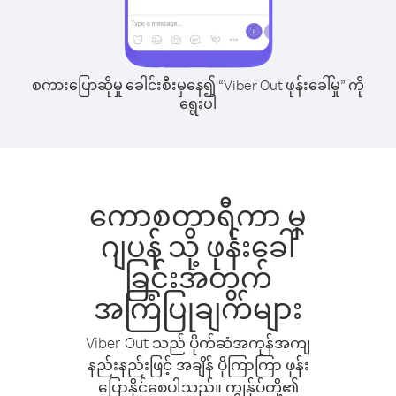
စကားပြောဆိုမှု ခေါင်းစီးမှနေ၍ “Viber Out ဖုန်းခေါ်မှု” ကို
ရွေးပါ
ကောစတာရီကာ မှ
ဂျပန် သို့ ဖုန်းခေါ်
ခြင်းအတွက်
အကြံပြုချက်များ
Viber Out သည် ပိုက်ဆံအကုန်အကျ
နည်းနည်းဖြင့် အချိန် ပိုကြာကြာ ဖုန်း
ပြောနိုင်စေပါသည်။ ကျွန်ုပ်တို့၏