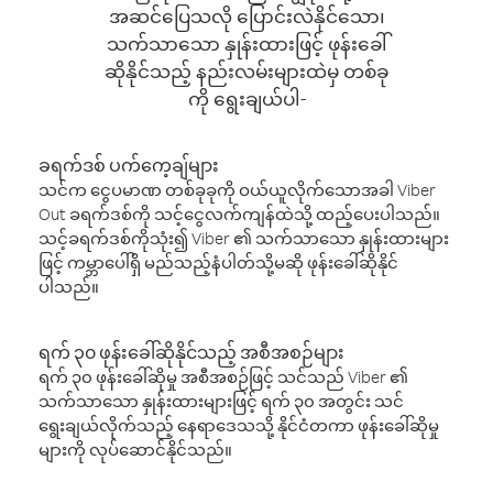
အဆင်ပြေသလို ပြောင်းလဲနိုင်သော၊
သက်သာသော နှုန်းထားဖြင့် ဖုန်းခေါ်
ဆိုနိုင်သည့် နည်းလမ်းများထဲမှ တစ်ခု
ကို ရွေးချယ်ပါ-
ခရက်ဒစ် ပက်ကေ့ချ်များ
သင်က ငွေပမာဏ တစ်ခုခုကို ဝယ်ယူလိုက်သောအခါ Viber
Out ခရက်ဒစ်ကို သင့်ငွေလက်ကျန်ထဲသို့ ထည့်ပေးပါသည်။
သင့်ခရက်ဒစ်ကိုသုံး၍ Viber ၏ သက်သာသော နှုန်းထားများ
ဖြင့် ကမ္ဘာပေါ်ရှိ မည်သည့်နံပါတ်သို့မဆို ဖုန်းခေါ်ဆိုနိုင်
ပါသည်။
ရက် ၃၀ ဖုန်းခေါ်ဆိုနိုင်သည့် အစီအစဉ်များ
ရက် ၃၀ ဖုန်းခေါ်ဆိုမှု အစီအစဉ်ဖြင့် သင်သည် Viber ၏
သက်သာသော နှုန်းထားများဖြင့် ရက် ၃၀ အတွင်း သင်
ရွေးချယ်လိုက်သည့် နေရာဒေသသို့ နိုင်ငံတကာ ဖုန်းခေါ်ဆိုမှု
များကို လုပ်ဆောင်နိုင်သည်။