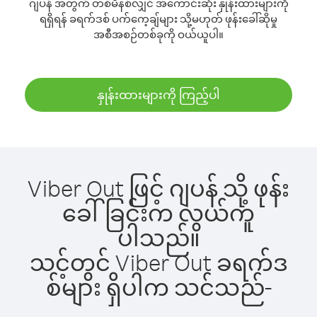
ဂျပန် အတွက် တစ်မိနစ်လျှင် အကောင်းဆုံး နှုန်းထားများကို
ရရှိရန် ခရက်ဒစ် ပက်ကေ့ချ်များ သို့မဟုတ် ဖုန်းခေါ်ဆိုမှု
အစီအစဉ်တစ်ခုကို ဝယ်ယူပါ။
နှုန်းထားများကို ကြည့်ပါ
Viber Out ဖြင့် ဂျပန် သို့ ဖုန်း
ခေါ်ခြင်းက လွယ်ကူ
ပါသည်။
သင့်တွင် Viber Out ခရက်ဒ
စ်များ ရှိပါက သင်သည်-