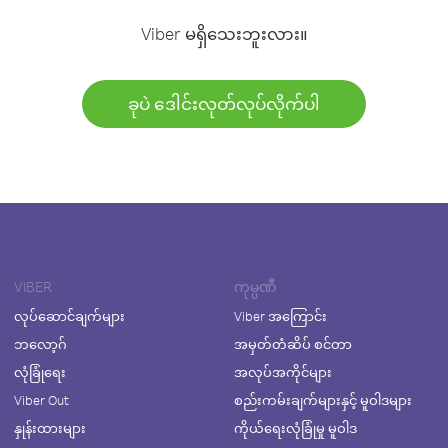
Viber မရှိသေးဘူးလား။
ခုပဲ ဒေါင်းလုတ်လုပ်လိုက်ပါ
VIBER
ကုမ္ပဏီ
လုပ်ဆောင်ချက်များ
Viber အကြောင်း
ဘလော့ဂ်
အမှတ်တံဆိပ် စင်တာ
လုံခြုံရေး
အလုပ်အကိုင်များ
Viber Out
စည်းကမ်းချက်များနှင့် မူဝါဒများ
နှုန်းထားများ
ကိုယ်ရေးလုံခြုံမှု မူဝါဒ