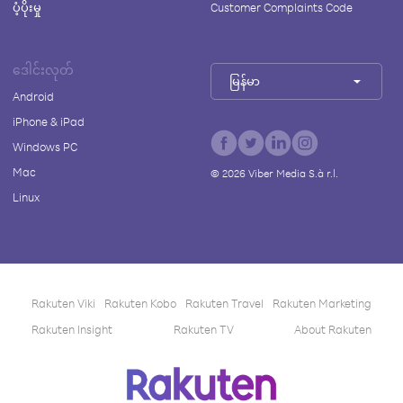
ပံ့ပိုးမှု
Customer Complaints Code
ဒေါင်းလုတ်
မြန်မာ
Android
iPhone & iPad
Windows PC
Mac
©
2026
Viber Media S.à r.l.
Linux
Rakuten Viki
Rakuten Kobo
Rakuten Travel
Rakuten Marketing
Rakuten Insight
Rakuten TV
About Rakuten