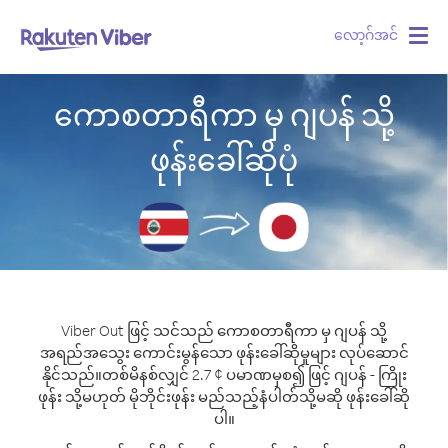
လော့ဂ်အင်
Togg
navig
ကောစတာရီကာ မှ ဂျပန် သို့
ဖုန်းခေါ်ဆိုပုံ
Viber Out ဖြင့် သင်သည် ကောစတာရီကာ မှ ဂျပန် သို့
အရည်အသွေး ကောင်းမွန်သော ဖုန်းခေါ်ဆိုမှုများ လုပ်ဆောင်
နိုင်သည်။
တစ်မိနစ်လျှင် 2.7 ¢ ပမာဏမှစ၍ ဖြင့် ဂျပန် - ကြိုး
ဖုန်း သို့မဟုတ် မိုဘိုင်းဖုန်း မည်သည့်နံပါတ်သို့မဆို ဖုန်းခေါ်ဆို
ပါ။