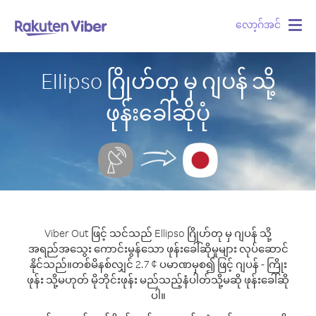
လော့ဂ်အင်
Togg
navig
Ellipso ဂြိုဟ်တု မှ ဂျပန် သို့
ဖုန်းခေါ်ဆိုပုံ
Viber Out ဖြင့် သင်သည် Ellipso ဂြိုဟ်တု မှ ဂျပန် သို့
အရည်အသွေး ကောင်းမွန်သော ဖုန်းခေါ်ဆိုမှုများ လုပ်ဆောင်
နိုင်သည်။
တစ်မိနစ်လျှင် 2.7 ¢ ပမာဏမှစ၍ ဖြင့် ဂျပန် - ကြိုး
ဖုန်း သို့မဟုတ် မိုဘိုင်းဖုန်း မည်သည့်နံပါတ်သို့မဆို ဖုန်းခေါ်ဆို
ပါ။