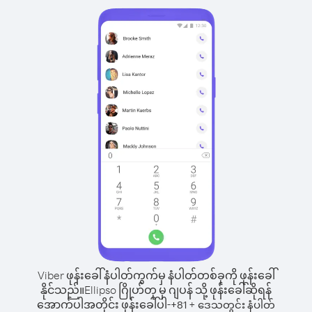
Viber ဖုန်းခေါ်နံပါတ်ကွက်မှ နံပါတ်တစ်ခုကို ဖုန်းခေါ်
နိုင်သည်။
Ellipso ဂြိုဟ်တု မှ ဂျပန် သို့ ဖုန်းခေါ်ဆိုရန်
အောက်ပါအတိုင်း ဖုန်းခေါ်ပါ-
+
+
81
ဒေသတွင်း နံပါတ်