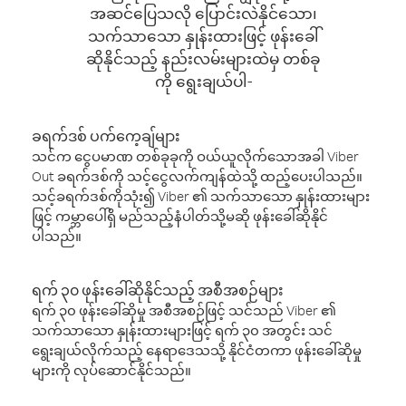
အဆင်ပြေသလို ပြောင်းလဲနိုင်သော၊
သက်သာသော နှုန်းထားဖြင့် ဖုန်းခေါ်
ဆိုနိုင်သည့် နည်းလမ်းများထဲမှ တစ်ခု
ကို ရွေးချယ်ပါ-
ခရက်ဒစ် ပက်ကေ့ချ်များ
သင်က ငွေပမာဏ တစ်ခုခုကို ဝယ်ယူလိုက်သောအခါ Viber
Out ခရက်ဒစ်ကို သင့်ငွေလက်ကျန်ထဲသို့ ထည့်ပေးပါသည်။
သင့်ခရက်ဒစ်ကိုသုံး၍ Viber ၏ သက်သာသော နှုန်းထားများ
ဖြင့် ကမ္ဘာပေါ်ရှိ မည်သည့်နံပါတ်သို့မဆို ဖုန်းခေါ်ဆိုနိုင်
ပါသည်။
ရက် ၃၀ ဖုန်းခေါ်ဆိုနိုင်သည့် အစီအစဉ်များ
ရက် ၃၀ ဖုန်းခေါ်ဆိုမှု အစီအစဉ်ဖြင့် သင်သည် Viber ၏
သက်သာသော နှုန်းထားများဖြင့် ရက် ၃၀ အတွင်း သင်
ရွေးချယ်လိုက်သည့် နေရာဒေသသို့ နိုင်ငံတကာ ဖုန်းခေါ်ဆိုမှု
များကို လုပ်ဆောင်နိုင်သည်။