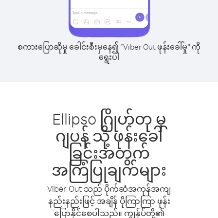
စကားပြောဆိုမှု ခေါင်းစီးမှနေ၍ “Viber Out ဖုန်းခေါ်မှု” ကို
ရွေးပါ
Ellipso ဂြိုဟ်တု မှ
ဂျပန် သို့ ဖုန်းခေါ်
ခြင်းအတွက်
အကြံပြုချက်များ
Viber Out သည် ပိုက်ဆံအကုန်အကျ
နည်းနည်းဖြင့် အချိန် ပိုကြာကြာ ဖုန်း
ပြောနိုင်စေပါသည်။ ကျွန်ုပ်တို့၏