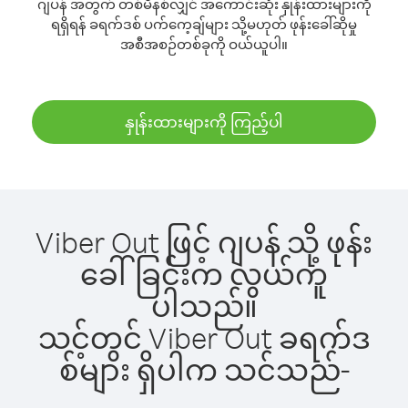
ဂျပန် အတွက် တစ်မိနစ်လျှင် အကောင်းဆုံး နှုန်းထားများကို
ရရှိရန် ခရက်ဒစ် ပက်ကေ့ချ်များ သို့မဟုတ် ဖုန်းခေါ်ဆိုမှု
အစီအစဉ်တစ်ခုကို ဝယ်ယူပါ။
နှုန်းထားများကို ကြည့်ပါ
Viber Out ဖြင့် ဂျပန် သို့ ဖုန်း
ခေါ်ခြင်းက လွယ်ကူ
ပါသည်။
သင့်တွင် Viber Out ခရက်ဒ
စ်များ ရှိပါက သင်သည်-