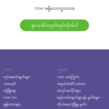
Viber မရှိသေးဘူးလား။
ခုပဲ ဒေါင်းလုတ်လုပ်လိုက်ပါ
VIBER
ကုမ္ပဏီ
လုပ်ဆောင်ချက်များ
Viber အကြောင်း
ဘလော့ဂ်
အမှတ်တံဆိပ် စင်တာ
လုံခြုံရေး
အလုပ်အကိုင်များ
Viber Out
စည်းကမ်းချက်များနှင့် မူဝါဒများ
နှုန်းထားများ
ကိုယ်ရေးလုံခြုံမှု မူဝါဒ