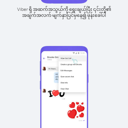
Viber ရှိ အဆက်အသွယ်ကို ရွေးချယ်ပြီး ၎င်းတို့၏
အချက်အလက် မျက်နှာပြင်မှနေ၍ ဖုန်းခေါ်ပါ