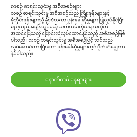
လစဉ် စာရင်းသွင်းမှု အစီအစဉ်များ
လစဉ် စာရင်းသွင်းမှု အစီအစဉ်သည် ကြိုးဖုန်းများနှင့်
မိုဘိုင်းဖုန်းများသို့ နိုင်ငံတကာ ဖုန်းခေါ်ဆိုမှုများ ပြုလုပ်နိုင်ပြီး
မည်သည့်အချိန်တွင်မဆို သက်တမ်းတိုးစရာ မလိုဘဲ
အဆင်ပြေသလို ပြောင်းလဲလုပ်ဆောင်နိုင်သည့် အစီအစဉ်ဖြစ်
ပါသည်။ လစဉ် စာရင်းသွင်းမှု အစီအစဉ်ဖြင့် သင်သည်
လုပ်ဆောင်ထားပြီးသော ဖုန်းခေါ်ဆိုမှုများတွင် ပိုက်ဆံချွေတာ
နိုင်ပါသည်။
နောက်ထပ် နေရာများ