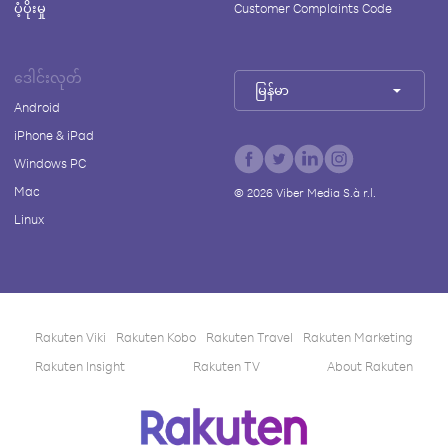
ပံ့ပိုးမှု
Customer Complaints Code
ဒေါင်းလုတ်
မြန်မာ
Android
iPhone & iPad
Windows PC
Mac
©
2026
Viber Media S.à r.l.
Linux
Rakuten Viki
Rakuten Kobo
Rakuten Travel
Rakuten Marketing
Rakuten Insight
Rakuten TV
About Rakuten