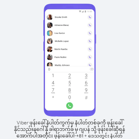
Viber ဖုန်းခေါ်နံပါတ်ကွက်မှ နံပါတ်တစ်ခုကို ဖုန်းခေါ်
နိုင်သည်။
နဂေါ်နို ခါရာဘက်ခ် မှ ဂျပန် သို့ ဖုန်းခေါ်ဆိုရန်
အောက်ပါအတိုင်း ဖုန်းခေါ်ပါ-
+
+
81
ဒေသတွင်း နံပါတ်