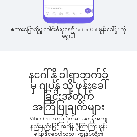
စကားပြောဆိုမှု ခေါင်းစီးမှနေ၍ “Viber Out ဖုန်းခေါ်မှု” ကို
ရွေးပါ
နဂေါ်နို ခါရာဘက်ခ်
မှ ဂျပန် သို့ ဖုန်းခေါ်
ခြင်းအတွက်
အကြံပြုချက်များ
Viber Out သည် ပိုက်ဆံအကုန်အကျ
နည်းနည်းဖြင့် အချိန် ပိုကြာကြာ ဖုန်း
ပြောနိုင်စေပါသည်။ ကျွန်ုပ်တို့၏