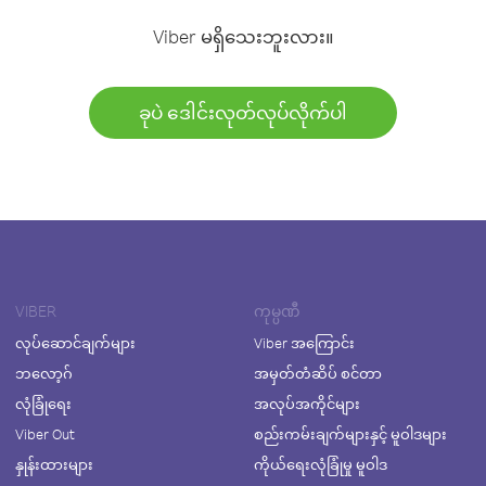
Viber မရှိသေးဘူးလား။
ခုပဲ ဒေါင်းလုတ်လုပ်လိုက်ပါ
VIBER
ကုမ္ပဏီ
လုပ်ဆောင်ချက်များ
Viber အကြောင်း
ဘလော့ဂ်
အမှတ်တံဆိပ် စင်တာ
လုံခြုံရေး
အလုပ်အကိုင်များ
Viber Out
စည်းကမ်းချက်များနှင့် မူဝါဒများ
နှုန်းထားများ
ကိုယ်ရေးလုံခြုံမှု မူဝါဒ