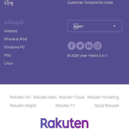
ပံ့ပိုးမှု
Customer Complaints Code
ဒေါင်းလုတ်
မြန်မာ
Android
iPhone & iPad
Windows PC
Mac
©
2026
Viber Media S.à r.l.
Linux
Rakuten Viki
Rakuten Kobo
Rakuten Travel
Rakuten Marketing
Rakuten Insight
Rakuten TV
About Rakuten