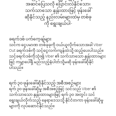
အဆင်ပြေသလို ပြောင်းလဲနိုင်သော၊
သက်သာသော နှုန်းထားဖြင့် ဖုန်းခေါ်
ဆိုနိုင်သည့် နည်းလမ်းများထဲမှ တစ်ခု
ကို ရွေးချယ်ပါ-
ခရက်ဒစ် ပက်ကေ့ချ်များ
သင်က ငွေပမာဏ တစ်ခုခုကို ဝယ်ယူလိုက်သောအခါ Viber
Out ခရက်ဒစ်ကို သင့်ငွေလက်ကျန်ထဲသို့ ထည့်ပေးပါသည်။
သင့်ခရက်ဒစ်ကိုသုံး၍ Viber ၏ သက်သာသော နှုန်းထားများ
ဖြင့် ကမ္ဘာပေါ်ရှိ မည်သည့်နံပါတ်သို့မဆို ဖုန်းခေါ်ဆိုနိုင်
ပါသည်။
ရက် ၃၀ ဖုန်းခေါ်ဆိုနိုင်သည့် အစီအစဉ်များ
ရက် ၃၀ ဖုန်းခေါ်ဆိုမှု အစီအစဉ်ဖြင့် သင်သည် Viber ၏
သက်သာသော နှုန်းထားများဖြင့် ရက် ၃၀ အတွင်း သင်
ရွေးချယ်လိုက်သည့် နေရာဒေသသို့ နိုင်ငံတကာ ဖုန်းခေါ်ဆိုမှု
များကို လုပ်ဆောင်နိုင်သည်။