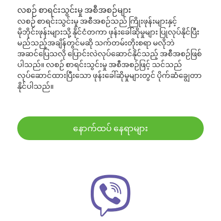
လစဉ် စာရင်းသွင်းမှု အစီအစဉ်များ
လစဉ် စာရင်းသွင်းမှု အစီအစဉ်သည် ကြိုးဖုန်းများနှင့်
မိုဘိုင်းဖုန်းများသို့ နိုင်ငံတကာ ဖုန်းခေါ်ဆိုမှုများ ပြုလုပ်နိုင်ပြီး
မည်သည့်အချိန်တွင်မဆို သက်တမ်းတိုးစရာ မလိုဘဲ
အဆင်ပြေသလို ပြောင်းလဲလုပ်ဆောင်နိုင်သည့် အစီအစဉ်ဖြစ်
ပါသည်။ လစဉ် စာရင်းသွင်းမှု အစီအစဉ်ဖြင့် သင်သည်
လုပ်ဆောင်ထားပြီးသော ဖုန်းခေါ်ဆိုမှုများတွင် ပိုက်ဆံချွေတာ
နိုင်ပါသည်။
နောက်ထပ် နေရာများ