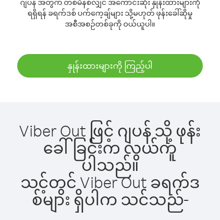
ဂျပန် အတွက် တစ်မိနစ်လျှင် အကောင်းဆုံး နှုန်းထားများကို
ရရှိရန် ခရက်ဒစ် ပက်ကေ့ချ်များ သို့မဟုတ် ဖုန်းခေါ်ဆိုမှု
အစီအစဉ်တစ်ခုကို ဝယ်ယူပါ။
နှုန်းထားများကို ကြည့်ပါ
Viber Out ဖြင့် ဂျပန် သို့ ဖုန်း
ခေါ်ခြင်းက လွယ်ကူ
ပါသည်။
သင့်တွင် Viber Out ခရက်ဒ
စ်များ ရှိပါက သင်သည်-