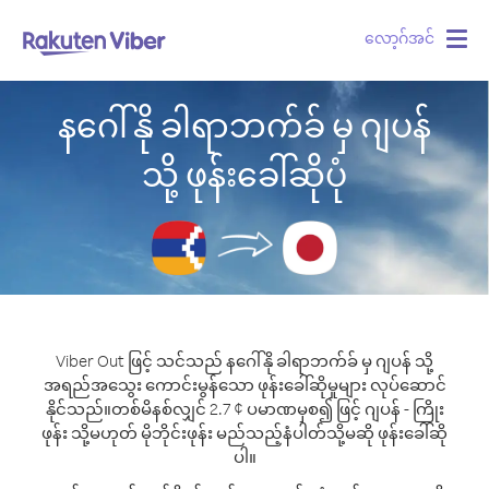
လော့ဂ်အင်
Togg
navig
နဂေါ်နို ခါရာဘက်ခ် မှ ဂျပန်
သို့ ဖုန်းခေါ်ဆိုပုံ
Viber Out ဖြင့် သင်သည် နဂေါ်နို ခါရာဘက်ခ် မှ ဂျပန် သို့
အရည်အသွေး ကောင်းမွန်သော ဖုန်းခေါ်ဆိုမှုများ လုပ်ဆောင်
နိုင်သည်။
တစ်မိနစ်လျှင် 2.7 ¢ ပမာဏမှစ၍ ဖြင့် ဂျပန် - ကြိုး
ဖုန်း သို့မဟုတ် မိုဘိုင်းဖုန်း မည်သည့်နံပါတ်သို့မဆို ဖုန်းခေါ်ဆို
ပါ။