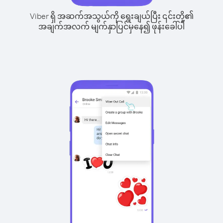
Viber ရှိ အဆက်အသွယ်ကို ရွေးချယ်ပြီး ၎င်းတို့၏
အချက်အလက် မျက်နှာပြင်မှနေ၍ ဖုန်းခေါ်ပါ