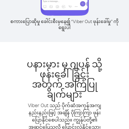
စကားပြောဆိုမှု ခေါင်းစီးမှနေ၍ “Viber Out ဖုန်းခေါ်မှု” ကို
ရွေးပါ
ပနားမား မှ ဂျပန် သို့
ဖုန်းခေါ်ခြင်း
အတွက် အကြံပြု
ချက်များ
Viber Out သည် ပိုက်ဆံအကုန်အကျ
နည်းနည်းဖြင့် အချိန် ပိုကြာကြာ ဖုန်း
ပြောနိုင်စေပါသည်။ ကျွန်ုပ်တို့၏
အဆင်ပြေသလို ပြောင်းလဲနိုင်သော၊