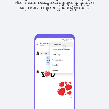
Viber ရှိ အဆက်အသွယ်ကို ရွေးချယ်ပြီး ၎င်းတို့၏
အချက်အလက် မျက်နှာပြင်မှနေ၍ ဖုန်းခေါ်ပါ