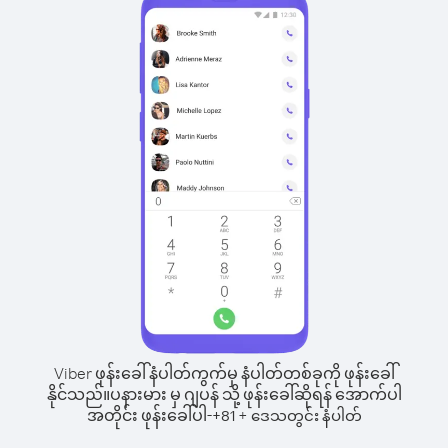
Viber ဖုန်းခေါ်နံပါတ်ကွက်မှ နံပါတ်တစ်ခုကို ဖုန်းခေါ်
နိုင်သည်။
ပနားမား မှ ဂျပန် သို့ ဖုန်းခေါ်ဆိုရန် အောက်ပါ
အတိုင်း ဖုန်းခေါ်ပါ-
+
+
81
ဒေသတွင်း နံပါတ်