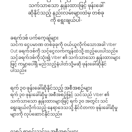
သက်သာသော နှုန်းထားဖြင့် ဖုန်းခေါ်
ဆိုနိုင်သည့် နည်းလမ်းများထဲမှ တစ်ခု
ကို ရွေးချယ်ပါ-
ခရက်ဒစ် ပက်ကေ့ချ်များ
သင်က ငွေပမာဏ တစ်ခုခုကို ဝယ်ယူလိုက်သောအခါ Viber
Out ခရက်ဒစ်ကို သင့်ငွေလက်ကျန်ထဲသို့ ထည့်ပေးပါသည်။
သင့်ခရက်ဒစ်ကိုသုံး၍ Viber ၏ သက်သာသော နှုန်းထားများ
ဖြင့် ကမ္ဘာပေါ်ရှိ မည်သည့်နံပါတ်သို့မဆို ဖုန်းခေါ်ဆိုနိုင်
ပါသည်။
ရက် ၃၀ ဖုန်းခေါ်ဆိုနိုင်သည့် အစီအစဉ်များ
ရက် ၃၀ ဖုန်းခေါ်ဆိုမှု အစီအစဉ်ဖြင့် သင်သည် Viber ၏
သက်သာသော နှုန်းထားများဖြင့် ရက် ၃၀ အတွင်း သင်
ရွေးချယ်လိုက်သည့် နေရာဒေသသို့ နိုင်ငံတကာ ဖုန်းခေါ်ဆိုမှု
များကို လုပ်ဆောင်နိုင်သည်။
လစဉ် စာရင်းသွင်းမှု အစီအစဉ်များ