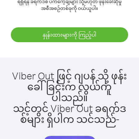
ရရှိရန် ခရက်ဒစ် ပက်ကေ့ချ်များ သို့မဟုတ် ဖုန်းခေါ်ဆိုမှု
အစီအစဉ်တစ်ခုကို ဝယ်ယူပါ။
နှုန်းထားများကို ကြည့်ပါ
Viber Out ဖြင့် ဂျပန် သို့ ဖုန်း
ခေါ်ခြင်းက လွယ်ကူ
ပါသည်။
သင့်တွင် Viber Out ခရက်ဒ
စ်များ ရှိပါက သင်သည်-