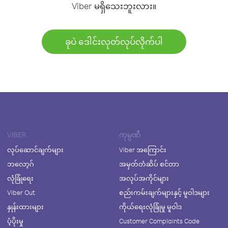
Viber မရှိသေးဘူးလား။
ခုပဲ ဒေါင်းလုတ်လုပ်လိုက်ပါ
VIBER
ကုမ္ပဏီ
လုပ်ဆောင်ချက်များ
Viber အကြောင်း
ဘလော့ဂ်
အမှတ်တံဆိပ် စင်တာ
လုံခြုံရေး
အလုပ်အကိုင်များ
Viber Out
စည်းကမ်းချက်များနှင့် မူဝါဒများ
နှုန်းထားများ
ကိုယ်ရေးလုံခြုံမှု မူဝါဒ
ပံ့ပိုးမှု
Customer Complaints Code