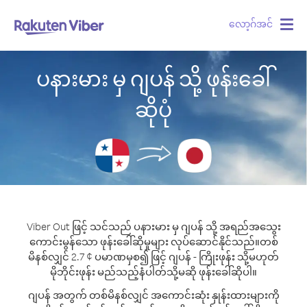
လော့ဂ်အင်
Togg
navig
ပနားမား မှ ဂျပန် သို့ ဖုန်းခေါ်
ဆိုပုံ
Viber Out ဖြင့် သင်သည် ပနားမား မှ ဂျပန် သို့ အရည်အသွေး
ကောင်းမွန်သော ဖုန်းခေါ်ဆိုမှုများ လုပ်ဆောင်နိုင်သည်။
တစ်
မိနစ်လျှင် 2.7 ¢ ပမာဏမှစ၍ ဖြင့် ဂျပန် - ကြိုးဖုန်း သို့မဟုတ်
မိုဘိုင်းဖုန်း မည်သည့်နံပါတ်သို့မဆို ဖုန်းခေါ်ဆိုပါ။
ဂျပန် အတွက် တစ်မိနစ်လျှင် အကောင်းဆုံး နှုန်းထားများကို