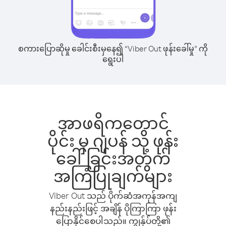
စကားပြောဆိုမှု ခေါင်းစီးမှနေ၍ “Viber Out ဖုန်းခေါ်မှု” ကို
ရွေးပါ
အာဖရိကတောင်
ပိုင်း မှ ဂျပန် သို့ ဖုန်း
ခေါ်ခြင်းအတွက်
အကြံပြုချက်များ
Viber Out သည် ပိုက်ဆံအကုန်အကျ
နည်းနည်းဖြင့် အချိန် ပိုကြာကြာ ဖုန်း
ပြောနိုင်စေပါသည်။ ကျွန်ုပ်တို့၏