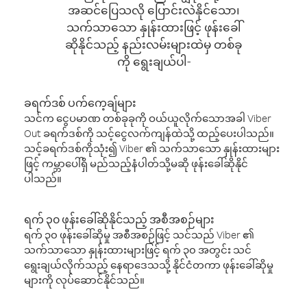
အဆင်ပြေသလို ပြောင်းလဲနိုင်သော၊
သက်သာသော နှုန်းထားဖြင့် ဖုန်းခေါ်
ဆိုနိုင်သည့် နည်းလမ်းများထဲမှ တစ်ခု
ကို ရွေးချယ်ပါ-
ခရက်ဒစ် ပက်ကေ့ချ်များ
သင်က ငွေပမာဏ တစ်ခုခုကို ဝယ်ယူလိုက်သောအခါ Viber
Out ခရက်ဒစ်ကို သင့်ငွေလက်ကျန်ထဲသို့ ထည့်ပေးပါသည်။
သင့်ခရက်ဒစ်ကိုသုံး၍ Viber ၏ သက်သာသော နှုန်းထားများ
ဖြင့် ကမ္ဘာပေါ်ရှိ မည်သည့်နံပါတ်သို့မဆို ဖုန်းခေါ်ဆိုနိုင်
ပါသည်။
ရက် ၃၀ ဖုန်းခေါ်ဆိုနိုင်သည့် အစီအစဉ်များ
ရက် ၃၀ ဖုန်းခေါ်ဆိုမှု အစီအစဉ်ဖြင့် သင်သည် Viber ၏
သက်သာသော နှုန်းထားများဖြင့် ရက် ၃၀ အတွင်း သင်
ရွေးချယ်လိုက်သည့် နေရာဒေသသို့ နိုင်ငံတကာ ဖုန်းခေါ်ဆိုမှု
များကို လုပ်ဆောင်နိုင်သည်။