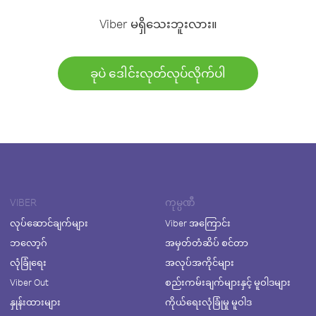
Viber မရှိသေးဘူးလား။
ခုပဲ ဒေါင်းလုတ်လုပ်လိုက်ပါ
VIBER
ကုမ္ပဏီ
လုပ်ဆောင်ချက်များ
Viber အကြောင်း
ဘလော့ဂ်
အမှတ်တံဆိပ် စင်တာ
လုံခြုံရေး
အလုပ်အကိုင်များ
Viber Out
စည်းကမ်းချက်များနှင့် မူဝါဒများ
နှုန်းထားများ
ကိုယ်ရေးလုံခြုံမှု မူဝါဒ