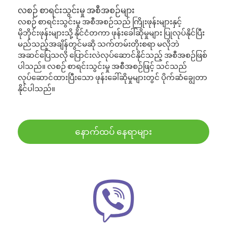
လစဉ် စာရင်းသွင်းမှု အစီအစဉ်များ
လစဉ် စာရင်းသွင်းမှု အစီအစဉ်သည် ကြိုးဖုန်းများနှင့်
မိုဘိုင်းဖုန်းများသို့ နိုင်ငံတကာ ဖုန်းခေါ်ဆိုမှုများ ပြုလုပ်နိုင်ပြီး
မည်သည့်အချိန်တွင်မဆို သက်တမ်းတိုးစရာ မလိုဘဲ
အဆင်ပြေသလို ပြောင်းလဲလုပ်ဆောင်နိုင်သည့် အစီအစဉ်ဖြစ်
ပါသည်။ လစဉ် စာရင်းသွင်းမှု အစီအစဉ်ဖြင့် သင်သည်
လုပ်ဆောင်ထားပြီးသော ဖုန်းခေါ်ဆိုမှုများတွင် ပိုက်ဆံချွေတာ
နိုင်ပါသည်။
နောက်ထပ် နေရာများ