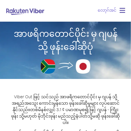
လော့ဂ်အင်
Togg
navig
အာဖရိကတောင်ပိုင်း မှ ဂျပန်
သို့ ဖုန်းခေါ်ဆိုပုံ
Viber Out ဖြင့် သင်သည် အာဖရိကတောင်ပိုင်း မှ ဂျပန် သို့
အရည်အသွေး ကောင်းမွန်သော ဖုန်းခေါ်ဆိုမှုများ လုပ်ဆောင်
နိုင်သည်။
တစ်မိနစ်လျှင် 3.1 ¢ ပမာဏမှစ၍ ဖြင့် ဂျပန် - ကြိုး
ဖုန်း သို့မဟုတ် မိုဘိုင်းဖုန်း မည်သည့်နံပါတ်သို့မဆို ဖုန်းခေါ်ဆို
ပါ။