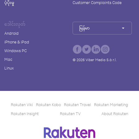
ပံ့ပိုးမှု
Customer Complaints Code
ဒေါင်းလုတ်
မြန်မာ
Android
iPhone & iPad
Windows PC
Mac
©
2026
Viber Media S.à r.l.
Linux
Rakuten Viki
Rakuten Kobo
Rakuten Travel
Rakuten Marketing
Rakuten Insight
Rakuten TV
About Rakuten