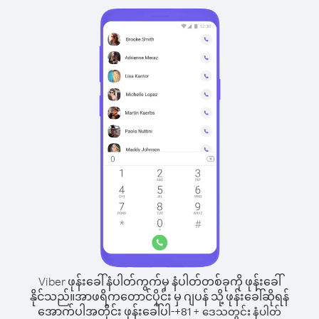
Viber ဖုန်းခေါ်နံပါတ်ကွက်မှ နံပါတ်တစ်ခုကို ဖုန်းခေါ်
နိုင်သည်။
အာဖရိကတောင်ပိုင်း မှ ဂျပန် သို့ ဖုန်းခေါ်ဆိုရန်
အောက်ပါအတိုင်း ဖုန်းခေါ်ပါ-
+
+
81
ဒေသတွင်း နံပါတ်