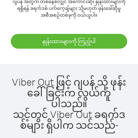
ဂျပန် အတွက် တစ်မိနစ်လျှင် အကောင်းဆုံး နှုန်းထားများကို
ရရှိရန် ခရက်ဒစ် ပက်ကေ့ချ်များ သို့မဟုတ် ဖုန်းခေါ်ဆိုမှု
အစီအစဉ်တစ်ခုကို ဝယ်ယူပါ။
နှုန်းထားများကို ကြည့်ပါ
Viber Out ဖြင့် ဂျပန် သို့ ဖုန်း
ခေါ်ခြင်းက လွယ်ကူ
ပါသည်။
သင့်တွင် Viber Out ခရက်ဒ
စ်များ ရှိပါက သင်သည်-