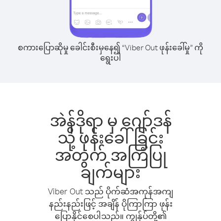
စကားပြောဆိုမှု ခေါင်းစီးမှနေ၍ “Viber Out ဖုန်းခေါ်မှု” ကို
ရွေးပါ
အဲန်ဒိုရာ မှ ဂျော်ဒန်
သို့ ဖုန်းခေါ်ခြင်း
အတွက် အကြံပြု
ချက်များ
Viber Out သည် ပိုက်ဆံအကုန်အကျ
နည်းနည်းဖြင့် အချိန် ပိုကြာကြာ ဖုန်း
ပြောနိုင်စေပါသည်။ ကျွန်ုပ်တို့၏