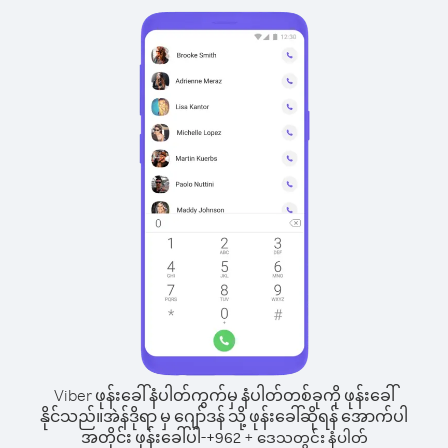
Viber ဖုန်းခေါ်နံပါတ်ကွက်မှ နံပါတ်တစ်ခုကို ဖုန်းခေါ်
နိုင်သည်။
အဲန်ဒိုရာ မှ ဂျော်ဒန် သို့ ဖုန်းခေါ်ဆိုရန် အောက်ပါ
အတိုင်း ဖုန်းခေါ်ပါ-
+
+
962
ဒေသတွင်း နံပါတ်