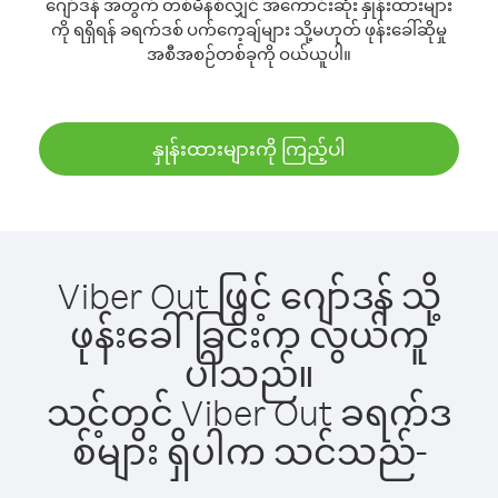
ဂျော်ဒန် အတွက် တစ်မိနစ်လျှင် အကောင်းဆုံး နှုန်းထားများ
ကို ရရှိရန် ခရက်ဒစ် ပက်ကေ့ချ်များ သို့မဟုတ် ဖုန်းခေါ်ဆိုမှု
အစီအစဉ်တစ်ခုကို ဝယ်ယူပါ။
နှုန်းထားများကို ကြည့်ပါ
Viber Out ဖြင့် ဂျော်ဒန် သို့
ဖုန်းခေါ်ခြင်းက လွယ်ကူ
ပါသည်။
သင့်တွင် Viber Out ခရက်ဒ
စ်များ ရှိပါက သင်သည်-