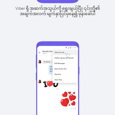
Viber ရှိ အဆက်အသွယ်ကို ရွေးချယ်ပြီး ၎င်းတို့၏
အချက်အလက် မျက်နှာပြင်မှနေ၍ ဖုန်းခေါ်ပါ