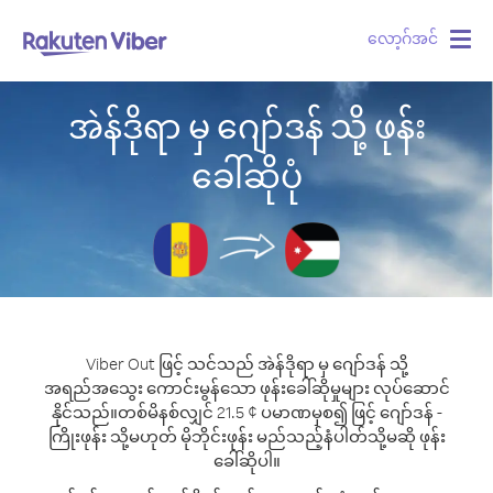
လော့ဂ်အင်
Togg
navig
အဲန်ဒိုရာ မှ ဂျော်ဒန် သို့ ဖုန်း
ခေါ်ဆိုပုံ
Viber Out ဖြင့် သင်သည် အဲန်ဒိုရာ မှ ဂျော်ဒန် သို့
အရည်အသွေး ကောင်းမွန်သော ဖုန်းခေါ်ဆိုမှုများ လုပ်ဆောင်
နိုင်သည်။
တစ်မိနစ်လျှင် 21.5 ¢ ပမာဏမှစ၍ ဖြင့် ဂျော်ဒန် -
ကြိုးဖုန်း သို့မဟုတ် မိုဘိုင်းဖုန်း မည်သည့်နံပါတ်သို့မဆို ဖုန်း
ခေါ်ဆိုပါ။