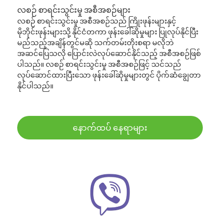
လစဉ် စာရင်းသွင်းမှု အစီအစဉ်များ
လစဉ် စာရင်းသွင်းမှု အစီအစဉ်သည် ကြိုးဖုန်းများနှင့်
မိုဘိုင်းဖုန်းများသို့ နိုင်ငံတကာ ဖုန်းခေါ်ဆိုမှုများ ပြုလုပ်နိုင်ပြီး
မည်သည့်အချိန်တွင်မဆို သက်တမ်းတိုးစရာ မလိုဘဲ
အဆင်ပြေသလို ပြောင်းလဲလုပ်ဆောင်နိုင်သည့် အစီအစဉ်ဖြစ်
ပါသည်။ လစဉ် စာရင်းသွင်းမှု အစီအစဉ်ဖြင့် သင်သည်
လုပ်ဆောင်ထားပြီးသော ဖုန်းခေါ်ဆိုမှုများတွင် ပိုက်ဆံချွေတာ
နိုင်ပါသည်။
နောက်ထပ် နေရာများ