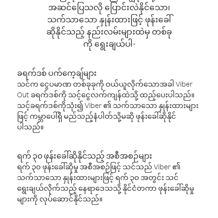
အဆင်ပြေသလို ပြောင်းလဲနိုင်သော၊
သက်သာသော နှုန်းထားဖြင့် ဖုန်းခေါ်
ဆိုနိုင်သည့် နည်းလမ်းများထဲမှ တစ်ခု
ကို ရွေးချယ်ပါ-
ခရက်ဒစ် ပက်ကေ့ချ်များ
သင်က ငွေပမာဏ တစ်ခုခုကို ဝယ်ယူလိုက်သောအခါ Viber
Out ခရက်ဒစ်ကို သင့်ငွေလက်ကျန်ထဲသို့ ထည့်ပေးပါသည်။
သင့်ခရက်ဒစ်ကိုသုံး၍ Viber ၏ သက်သာသော နှုန်းထားများ
ဖြင့် ကမ္ဘာပေါ်ရှိ မည်သည့်နံပါတ်သို့မဆို ဖုန်းခေါ်ဆိုနိုင်
ပါသည်။
ရက် ၃၀ ဖုန်းခေါ်ဆိုနိုင်သည့် အစီအစဉ်များ
ရက် ၃၀ ဖုန်းခေါ်ဆိုမှု အစီအစဉ်ဖြင့် သင်သည် Viber ၏
သက်သာသော နှုန်းထားများဖြင့် ရက် ၃၀ အတွင်း သင်
ရွေးချယ်လိုက်သည့် နေရာဒေသသို့ နိုင်ငံတကာ ဖုန်းခေါ်ဆိုမှု
များကို လုပ်ဆောင်နိုင်သည်။