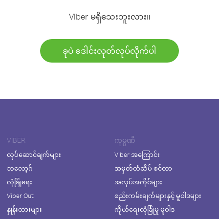
Viber မရှိသေးဘူးလား။
ခုပဲ ဒေါင်းလုတ်လုပ်လိုက်ပါ
VIBER
ကုမ္ပဏီ
လုပ်ဆောင်ချက်များ
Viber အကြောင်း
ဘလော့ဂ်
အမှတ်တံဆိပ် စင်တာ
လုံခြုံရေး
အလုပ်အကိုင်များ
Viber Out
စည်းကမ်းချက်များနှင့် မူဝါဒများ
နှုန်းထားများ
ကိုယ်ရေးလုံခြုံမှု မူဝါဒ