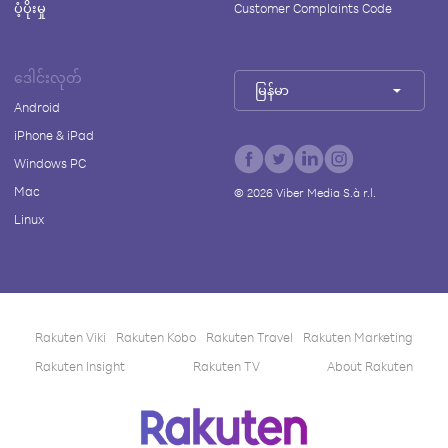
ပံ့ပိုးမှု
Customer Complaints Code
ဒေါင်းလုတ်
မြန်မာ
Android
iPhone & iPad
Windows PC
Mac
©
2026
Viber Media S.à r.l.
Linux
Rakuten Viki
Rakuten Kobo
Rakuten Travel
Rakuten Marketing
Rakuten Insight
Rakuten TV
About Rakuten