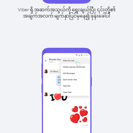
Viber ရှိ အဆက်အသွယ်ကို ရွေးချယ်ပြီး ၎င်းတို့၏
အချက်အလက် မျက်နှာပြင်မှနေ၍ ဖုန်းခေါ်ပါ