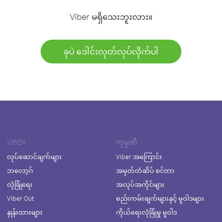
Viber မရှိသေးဘူးလား။
ခုပဲ ဒေါင်းလုတ်လုပ်လိုက်ပါ
VIBER
ကုမ္ပဏီ
လုပ်ဆောင်ချက်များ
Viber အကြောင်း
ဘလော့ဂ်
အမှတ်တံဆိပ် စင်တာ
လုံခြုံရေး
အလုပ်အကိုင်များ
Viber Out
စည်းကမ်းချက်များနှင့် မူဝါဒများ
နှုန်းထားများ
ကိုယ်ရေးလုံခြုံမှု မူဝါဒ