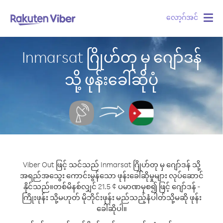
လော့ဂ်အင်
Togg
navig
Inmarsat ဂြိုဟ်တု မှ ဂျော်ဒန်
သို့ ဖုန်းခေါ်ဆိုပုံ
Viber Out ဖြင့် သင်သည် Inmarsat ဂြိုဟ်တု မှ ဂျော်ဒန် သို့
အရည်အသွေး ကောင်းမွန်သော ဖုန်းခေါ်ဆိုမှုများ လုပ်ဆောင်
နိုင်သည်။
တစ်မိနစ်လျှင် 21.5 ¢ ပမာဏမှစ၍ ဖြင့် ဂျော်ဒန် -
ကြိုးဖုန်း သို့မဟုတ် မိုဘိုင်းဖုန်း မည်သည့်နံပါတ်သို့မဆို ဖုန်း
ခေါ်ဆိုပါ။