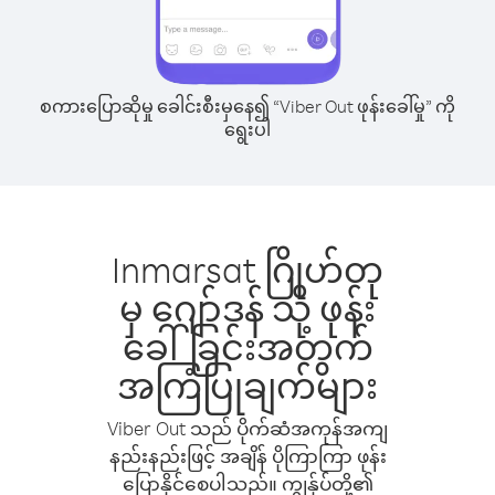
စကားပြောဆိုမှု ခေါင်းစီးမှနေ၍ “Viber Out ဖုန်းခေါ်မှု” ကို
ရွေးပါ
Inmarsat ဂြိုဟ်တု
မှ ဂျော်ဒန် သို့ ဖုန်း
ခေါ်ခြင်းအတွက်
အကြံပြုချက်များ
Viber Out သည် ပိုက်ဆံအကုန်အကျ
နည်းနည်းဖြင့် အချိန် ပိုကြာကြာ ဖုန်း
ပြောနိုင်စေပါသည်။ ကျွန်ုပ်တို့၏