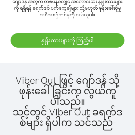
ဂျော်ဒန် အတွက် တစ်မိနစ်လျှင် အကောင်းဆုံး နှုန်းထားများ
ကို ရရှိရန် ခရက်ဒစ် ပက်ကေ့ချ်များ သို့မဟုတ် ဖုန်းခေါ်ဆိုမှု
အစီအစဉ်တစ်ခုကို ဝယ်ယူပါ။
နှုန်းထားများကို ကြည့်ပါ
Viber Out ဖြင့် ဂျော်ဒန် သို့
ဖုန်းခေါ်ခြင်းက လွယ်ကူ
ပါသည်။
သင့်တွင် Viber Out ခရက်ဒ
စ်များ ရှိပါက သင်သည်-