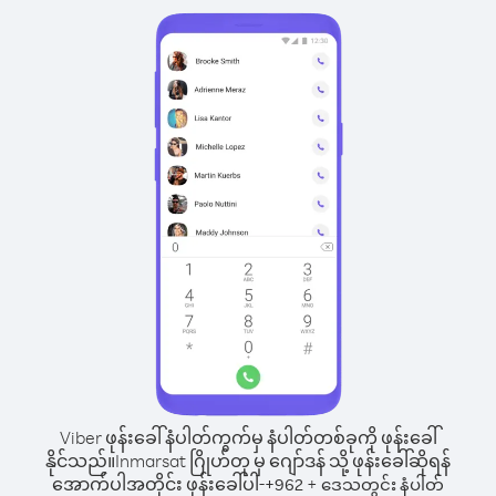
Viber ဖုန်းခေါ်နံပါတ်ကွက်မှ နံပါတ်တစ်ခုကို ဖုန်းခေါ်
နိုင်သည်။
Inmarsat ဂြိုဟ်တု မှ ဂျော်ဒန် သို့ ဖုန်းခေါ်ဆိုရန်
အောက်ပါအတိုင်း ဖုန်းခေါ်ပါ-
+
+
962
ဒေသတွင်း နံပါတ်