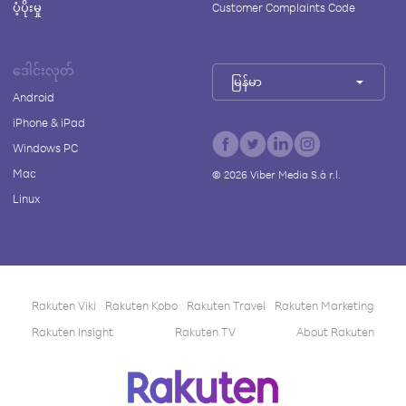
ပံ့ပိုးမှု
Customer Complaints Code
ဒေါင်းလုတ်
မြန်မာ
Android
iPhone & iPad
Windows PC
Mac
©
2026
Viber Media S.à r.l.
Linux
Rakuten Viki
Rakuten Kobo
Rakuten Travel
Rakuten Marketing
Rakuten Insight
Rakuten TV
About Rakuten