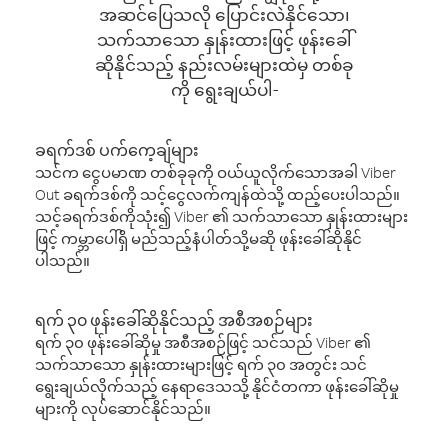
အဆင်ပြေသလို ပြောင်းလဲနိုင်သော၊
သက်သာသော နှုန်းထားဖြင့် ဖုန်းခေါ်
ဆိုနိုင်သည့် နည်းလမ်းများထဲမှ တစ်ခု
ကို ရွေးချယ်ပါ-
ခရက်ဒစ် ပက်ကေ့ချ်များ
သင်က ငွေပမာဏ တစ်ခုခုကို ဝယ်ယူလိုက်သောအခါ Viber
Out ခရက်ဒစ်ကို သင့်ငွေလက်ကျန်ထဲသို့ ထည့်ပေးပါသည်။
သင့်ခရက်ဒစ်ကိုသုံး၍ Viber ၏ သက်သာသော နှုန်းထားများ
ဖြင့် ကမ္ဘာပေါ်ရှိ မည်သည့်နံပါတ်သို့မဆို ဖုန်းခေါ်ဆိုနိုင်
ပါသည်။
ရက် ၃၀ ဖုန်းခေါ်ဆိုနိုင်သည့် အစီအစဉ်များ
ရက် ၃၀ ဖုန်းခေါ်ဆိုမှု အစီအစဉ်ဖြင့် သင်သည် Viber ၏
သက်သာသော နှုန်းထားများဖြင့် ရက် ၃၀ အတွင်း သင်
ရွေးချယ်လိုက်သည့် နေရာဒေသသို့ နိုင်ငံတကာ ဖုန်းခေါ်ဆိုမှု
များကို လုပ်ဆောင်နိုင်သည်။