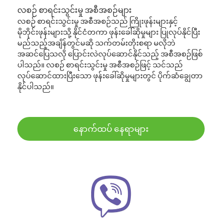
လစဉ် စာရင်းသွင်းမှု အစီအစဉ်များ
လစဉ် စာရင်းသွင်းမှု အစီအစဉ်သည် ကြိုးဖုန်းများနှင့်
မိုဘိုင်းဖုန်းများသို့ နိုင်ငံတကာ ဖုန်းခေါ်ဆိုမှုများ ပြုလုပ်နိုင်ပြီး
မည်သည့်အချိန်တွင်မဆို သက်တမ်းတိုးစရာ မလိုဘဲ
အဆင်ပြေသလို ပြောင်းလဲလုပ်ဆောင်နိုင်သည့် အစီအစဉ်ဖြစ်
ပါသည်။ လစဉ် စာရင်းသွင်းမှု အစီအစဉ်ဖြင့် သင်သည်
လုပ်ဆောင်ထားပြီးသော ဖုန်းခေါ်ဆိုမှုများတွင် ပိုက်ဆံချွေတာ
နိုင်ပါသည်။
နောက်ထပ် နေရာများ