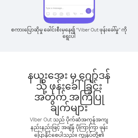
စကားပြောဆိုမှု ခေါင်းစီးမှနေ၍ “Viber Out ဖုန်းခေါ်မှု” ကို
ရွေးပါ
နယူးအေး မှ ဂျော်ဒန်
သို့ ဖုန်းခေါ်ခြင်း
အတွက် အကြံပြု
ချက်များ
Viber Out သည် ပိုက်ဆံအကုန်အကျ
နည်းနည်းဖြင့် အချိန် ပိုကြာကြာ ဖုန်း
ပြောနိုင်စေပါသည်။ ကျွန်ုပ်တို့၏