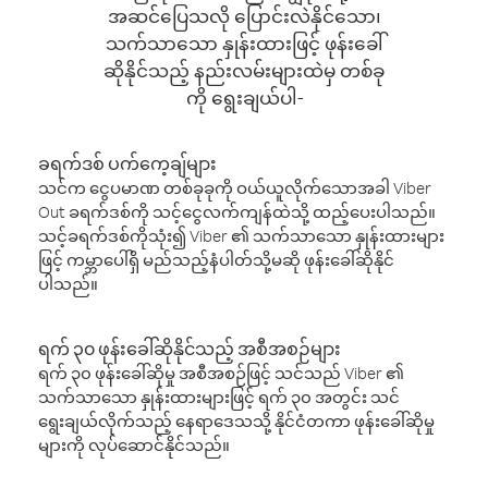
အဆင်ပြေသလို ပြောင်းလဲနိုင်သော၊
သက်သာသော နှုန်းထားဖြင့် ဖုန်းခေါ်
ဆိုနိုင်သည့် နည်းလမ်းများထဲမှ တစ်ခု
ကို ရွေးချယ်ပါ-
ခရက်ဒစ် ပက်ကေ့ချ်များ
သင်က ငွေပမာဏ တစ်ခုခုကို ဝယ်ယူလိုက်သောအခါ Viber
Out ခရက်ဒစ်ကို သင့်ငွေလက်ကျန်ထဲသို့ ထည့်ပေးပါသည်။
သင့်ခရက်ဒစ်ကိုသုံး၍ Viber ၏ သက်သာသော နှုန်းထားများ
ဖြင့် ကမ္ဘာပေါ်ရှိ မည်သည့်နံပါတ်သို့မဆို ဖုန်းခေါ်ဆိုနိုင်
ပါသည်။
ရက် ၃၀ ဖုန်းခေါ်ဆိုနိုင်သည့် အစီအစဉ်များ
ရက် ၃၀ ဖုန်းခေါ်ဆိုမှု အစီအစဉ်ဖြင့် သင်သည် Viber ၏
သက်သာသော နှုန်းထားများဖြင့် ရက် ၃၀ အတွင်း သင်
ရွေးချယ်လိုက်သည့် နေရာဒေသသို့ နိုင်ငံတကာ ဖုန်းခေါ်ဆိုမှု
များကို လုပ်ဆောင်နိုင်သည်။