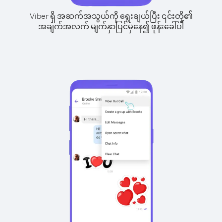
Viber ရှိ အဆက်အသွယ်ကို ရွေးချယ်ပြီး ၎င်းတို့၏
အချက်အလက် မျက်နှာပြင်မှနေ၍ ဖုန်းခေါ်ပါ