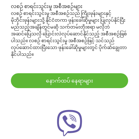
လစဉ် စာရင်းသွင်းမှု အစီအစဉ်များ
လစဉ် စာရင်းသွင်းမှု အစီအစဉ်သည် ကြိုးဖုန်းများနှင့်
မိုဘိုင်းဖုန်းများသို့ နိုင်ငံတကာ ဖုန်းခေါ်ဆိုမှုများ ပြုလုပ်နိုင်ပြီး
မည်သည့်အချိန်တွင်မဆို သက်တမ်းတိုးစရာ မလိုဘဲ
အဆင်ပြေသလို ပြောင်းလဲလုပ်ဆောင်နိုင်သည့် အစီအစဉ်ဖြစ်
ပါသည်။ လစဉ် စာရင်းသွင်းမှု အစီအစဉ်ဖြင့် သင်သည်
လုပ်ဆောင်ထားပြီးသော ဖုန်းခေါ်ဆိုမှုများတွင် ပိုက်ဆံချွေတာ
နိုင်ပါသည်။
နောက်ထပ် နေရာများ