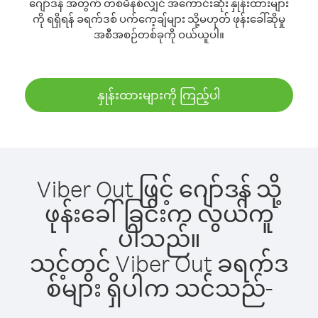
ဂျော်ဒန် အတွက် တစ်မိနစ်လျှင် အကောင်းဆုံး နှုန်းထားများ
ကို ရရှိရန် ခရက်ဒစ် ပက်ကေ့ချ်များ သို့မဟုတ် ဖုန်းခေါ်ဆိုမှု
အစီအစဉ်တစ်ခုကို ဝယ်ယူပါ။
နှုန်းထားများကို ကြည့်ပါ
Viber Out ဖြင့် ဂျော်ဒန် သို့
ဖုန်းခေါ်ခြင်းက လွယ်ကူ
ပါသည်။
သင့်တွင် Viber Out ခရက်ဒ
စ်များ ရှိပါက သင်သည်-