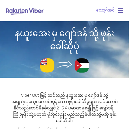
လော့ဂ်အင်
Togg
navig
နယူးအေး မှ ဂျော်ဒန် သို့ ဖုန်း
ခေါ်ဆိုပုံ
Viber Out ဖြင့် သင်သည် နယူးအေး မှ ဂျော်ဒန် သို့
အရည်အသွေး ကောင်းမွန်သော ဖုန်းခေါ်ဆိုမှုများ လုပ်ဆောင်
နိုင်သည်။
တစ်မိနစ်လျှင် 21.5 ¢ ပမာဏမှစ၍ ဖြင့် ဂျော်ဒန် -
ကြိုးဖုန်း သို့မဟုတ် မိုဘိုင်းဖုန်း မည်သည့်နံပါတ်သို့မဆို ဖုန်း
ခေါ်ဆိုပါ။