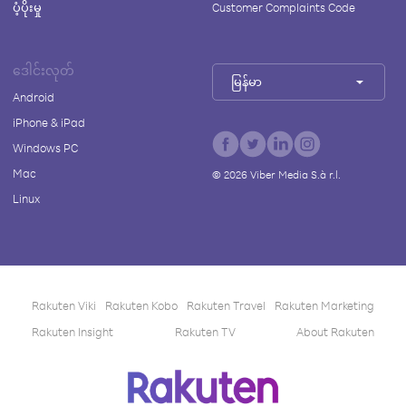
ပံ့ပိုးမှု
Customer Complaints Code
ဒေါင်းလုတ်
မြန်မာ
Android
iPhone & iPad
Windows PC
Mac
©
2026
Viber Media S.à r.l.
Linux
Rakuten Viki
Rakuten Kobo
Rakuten Travel
Rakuten Marketing
Rakuten Insight
Rakuten TV
About Rakuten