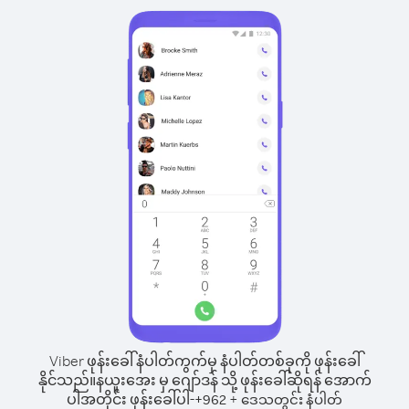
Viber ဖုန်းခေါ်နံပါတ်ကွက်မှ နံပါတ်တစ်ခုကို ဖုန်းခေါ်
နိုင်သည်။
နယူးအေး မှ ဂျော်ဒန် သို့ ဖုန်းခေါ်ဆိုရန် အောက်
ပါအတိုင်း ဖုန်းခေါ်ပါ-
+
+
962
ဒေသတွင်း နံပါတ်