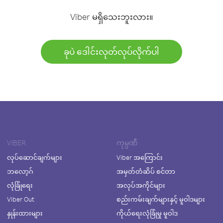
Viber မရှိသေးဘူးလား။
ခုပဲ ဒေါင်းလုတ်လုပ်လိုက်ပါ
VIBER
ကုမ္ပဏီ
လုပ်ဆောင်ချက်များ
Viber အကြောင်း
ဘလော့ဂ်
အမှတ်တံဆိပ် စင်တာ
လုံခြုံရေး
အလုပ်အကိုင်များ
Viber Out
စည်းကမ်းချက်များနှင့် မူဝါဒများ
နှုန်းထားများ
ကိုယ်ရေးလုံခြုံမှု မူဝါဒ