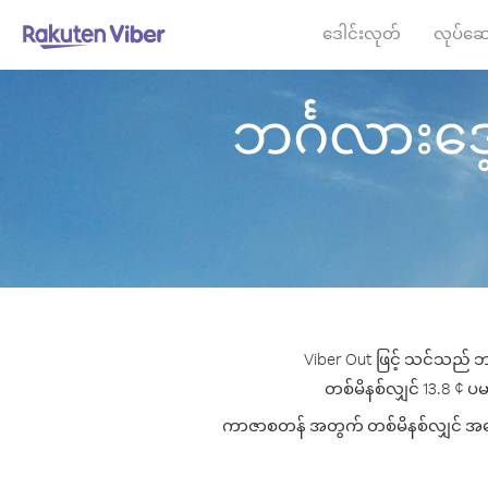
ဒေါင်းလုတ်
လုပ်ဆေ
ဘင်္ဂလားဒေ့ရ
Viber Out ဖြင့် သင်သည် ဘင
တစ်မိနစ်လျှင် 13.8 ¢ ပမာ
ကာဇာစတန် အတွက် တစ်မိနစ်လျှင် အကောင်း