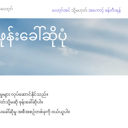
လော့ဂ်
လော့ဂ်အင်
သို့မဟုတ်
အကောင့် ဖန်တီးရန်
န်းခေါ်ဆိုပုံ
မှုများ လုပ်ဆောင်နိုင်သည်။
်သို့မဆို ဖုန်းခေါ်ဆိုပါ။
်းခေါ်ဆိုမှု အစီအစဉ်တစ်ခုကို ဝယ်ယူပါ။