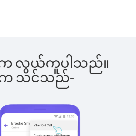
ြင်းက လွယ်ကူပါသည်။
ိပါက သင်သည်-