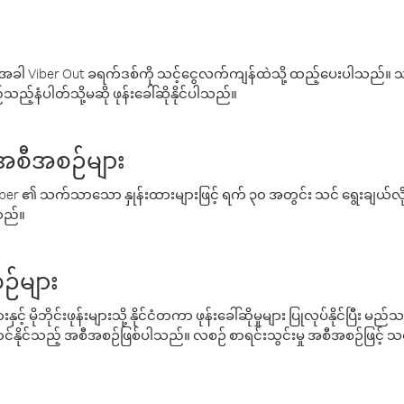
ါ Viber Out ခရက်ဒစ်ကို သင့်ငွေလက်ကျန်ထဲသို့ ထည့်ပေးပါသည်။ သင
ည့်နံပါတ်သို့မဆို ဖုန်းခေါ်ဆိုနိုင်ပါသည်။
် အစီအစဉ်များ
် Viber ၏ သက်သာသော နှုန်းထားများဖြင့် ရက် ၃၀ အတွင်း သင် ရွေးချယ်
်သည်။
ဉ်များ
့် မိုဘိုင်းဖုန်းများသို့ နိုင်ငံတကာ ဖုန်းခေါ်ဆိုမှုများ ပြုလုပ်နိုင်ပြီး
်နိုင်သည့် အစီအစဉ်ဖြစ်ပါသည်။ လစဉ် စာရင်းသွင်းမှု အစီအစဉ်ဖြင့်