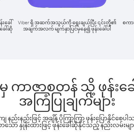
န်းခေါ်
Viber ရှိ အဆက်အသွယ်ကို ရွေးချယ်ပြီး ၎င်းတို့၏
စကားပ
ခေါ်ဆို
အချက်အလက် မျက်နှာပြင်မှနေ၍ ဖုန်းခေါ်ပါ
် မှ ကာဇာစတန် သို့ ဖုန်း
အကြံပြုချက်များ
နည်းနည်းဖြင့် အချိန် ပိုကြာကြာ ဖုန်းပြောနိုင်စေပ
ော နှုန်းထားဖြင့် ဖုန်းခေါ်ဆိုနိုင်သည့် နည်းလမ်းမျာ