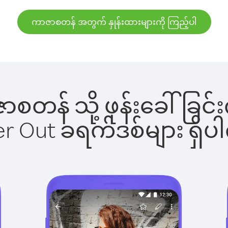
ကာဇာစတန် အတွက် နှုန်းထားများကို ကြည့်ပါ
ာဇာစတန် သို့ ဖုန်းခေါ်ခ
ber Out ခရက်ဒစ်များ ရှ