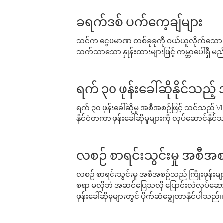
ခရက်ဒစ် ပက်ကေ့ချ်များ
သင်က ငွေပမာဏ တစ်ခုခုကို ဝယ်ယူလိုက်သောအခ
သက်သာသော နှုန်းထားများဖြင့် ကမ္ဘာပေါ်ရှိ မည်သ
ရက် ၃၀ ဖုန်းခေါ်ဆိုနိုင်သည့
ရက် ၃၀ ဖုန်းခေါ်ဆိုမှု အစီအစဉ်ဖြင့် သင်သည
နိုင်ငံတကာ ဖုန်းခေါ်ဆိုမှုများကို လုပ်ဆောင်နိုင
လစဉ် စာရင်းသွင်းမှု အစီအစ
လစဉ် စာရင်းသွင်းမှု အစီအစဉ်သည် ကြိုးဖုန်းများနှင
စရာ မလိုဘဲ အဆင်ပြေသလို ပြောင်းလဲလုပ်ဆောင
ဖုန်းခေါ်ဆိုမှုများတွင် ပိုက်ဆံချွေတာနိုင်ပါသည်။