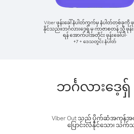
Viber ဖုန်းခေါ်နံပါတ်ကွက်မှ နံပါတ်တစ်ခုကို ဖု
နိုင်သည်။
ဘင်္ဂလားဒေ့ရှ် မှ ကာဇာစတန် သို့ ဖုန်း
ရန် အောက်ပါအတိုင်း ဖုန်းခေါ်ပါ-
+
+
7
ဒေသတွင်း နံပါတ်
ဘင်္ဂလားဒေ့ရှ
Viber Out သည် ပိုက်ဆံအကုန်အကျ 
ပြောင်းလဲနိုင်သော၊ သက်သာသ