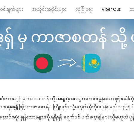
ာင်ချက်များ
အသိုင်းအဝိုင်းများ
လုံခြုံရေး
Viber Out
ဘ
ှ် မှ ကာဇာစတန် သို့ ဖု
်္ဂလားဒေ့ရှ် မှ ကာဇာစတန် သို့ အရည်အသွေး ကောင်းမွန်သော ဖုန်းခေါ်ဆို
ဏမှစ၍ ဖြင့် ကာဇာစတန် - ကြိုးဖုန်း သို့မဟုတ် မိုဘိုင်းဖုန်း မည်သည့်နံပါတ
ဆုံး နှုန်းထားများကို ရရှိရန် ခရက်ဒစ် ပက်ကေ့ချ်များ သို့မဟုတ် ဖုန