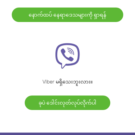
နောက်ထပ် နေရာဒေသများကို ရှာရန်
Viber မရှိသေးဘူးလား။
ခုပဲ ဒေါင်းလုတ်လုပ်လိုက်ပါ