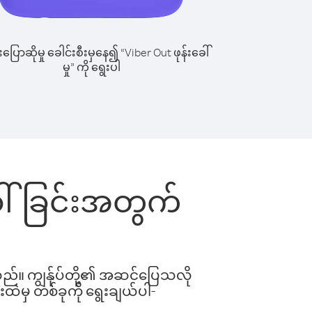
ြောဆိုမှု ခေါင်းစီးမှနေ၍ “Viber Out ဖုန်းခေါ်
မှု” ကို ရွေးပါ
ခေါ်ခြင်းအတွက်
ါသည်။ ကျွန်ုပ်တို့၏ အဆင်ပြေသလို
းထဲမှ တစ်ခုကို ရွေးချယ်ပါ-