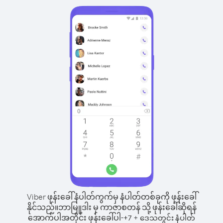
Viber ဖုန်းခေါ်နံပါတ်ကွက်မှ နံပါတ်တစ်ခုကို ဖုန်းခေါ်
နိုင်သည်။
ဘာမြူဒါး မှ ကာဇာစတန် သို့ ဖုန်းခေါ်ဆိုရန်
အောက်ပါအတိုင်း ဖုန်းခေါ်ပါ-
+
+
7
ဒေသတွင်း နံပါတ်