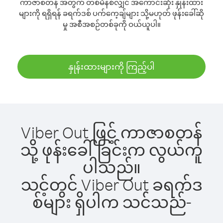
ကာဇာစတန် အတွက် တစ်မိနစ်လျှင် အကောင်းဆုံး နှုန်းထား
များကို ရရှိရန် ခရက်ဒစ် ပက်ကေ့ချ်များ သို့မဟုတ် ဖုန်းခေါ်ဆို
မှု အစီအစဉ်တစ်ခုကို ဝယ်ယူပါ။
နှုန်းထားများကို ကြည့်ပါ
Viber Out ဖြင့် ကာဇာစတန်
သို့ ဖုန်းခေါ်ခြင်းက လွယ်ကူ
ပါသည်။
သင့်တွင် Viber Out ခရက်ဒ
စ်များ ရှိပါက သင်သည်-