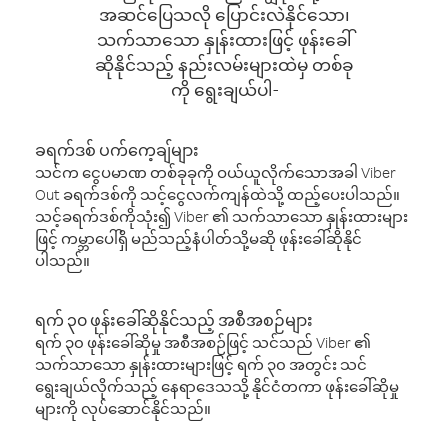
အဆင်ပြေသလို ပြောင်းလဲနိုင်သော၊
သက်သာသော နှုန်းထားဖြင့် ဖုန်းခေါ်
ဆိုနိုင်သည့် နည်းလမ်းများထဲမှ တစ်ခု
ကို ရွေးချယ်ပါ-
ခရက်ဒစ် ပက်ကေ့ချ်များ
သင်က ငွေပမာဏ တစ်ခုခုကို ဝယ်ယူလိုက်သောအခါ Viber
Out ခရက်ဒစ်ကို သင့်ငွေလက်ကျန်ထဲသို့ ထည့်ပေးပါသည်။
သင့်ခရက်ဒစ်ကိုသုံး၍ Viber ၏ သက်သာသော နှုန်းထားများ
ဖြင့် ကမ္ဘာပေါ်ရှိ မည်သည့်နံပါတ်သို့မဆို ဖုန်းခေါ်ဆိုနိုင်
ပါသည်။
ရက် ၃၀ ဖုန်းခေါ်ဆိုနိုင်သည့် အစီအစဉ်များ
ရက် ၃၀ ဖုန်းခေါ်ဆိုမှု အစီအစဉ်ဖြင့် သင်သည် Viber ၏
သက်သာသော နှုန်းထားများဖြင့် ရက် ၃၀ အတွင်း သင်
ရွေးချယ်လိုက်သည့် နေရာဒေသသို့ နိုင်ငံတကာ ဖုန်းခေါ်ဆိုမှု
များကို လုပ်ဆောင်နိုင်သည်။