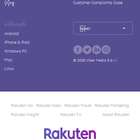
ပံ့ပိုးမှု
Customer Complaints Code
ဒေါင်းလုတ်
မြန်မာ
Android
iPhone & iPad
Windows PC
Mac
©
2026
Viber Media S.à r.l.
Linux
Rakuten Viki
Rakuten Kobo
Rakuten Travel
Rakuten Marketing
Rakuten Insight
Rakuten TV
About Rakuten