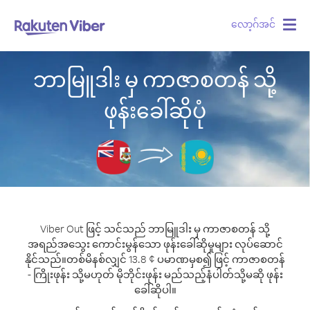
လော့ဂ်အင်
Togg
navig
ဘာမြူဒါး မှ ကာဇာစတန် သို့
ဖုန်းခေါ်ဆိုပုံ
Viber Out ဖြင့် သင်သည် ဘာမြူဒါး မှ ကာဇာစတန် သို့
အရည်အသွေး ကောင်းမွန်သော ဖုန်းခေါ်ဆိုမှုများ လုပ်ဆောင်
နိုင်သည်။
တစ်မိနစ်လျှင် 13.8 ¢ ပမာဏမှစ၍ ဖြင့် ကာဇာစတန်
- ကြိုးဖုန်း သို့မဟုတ် မိုဘိုင်းဖုန်း မည်သည့်နံပါတ်သို့မဆို ဖုန်း
ခေါ်ဆိုပါ။