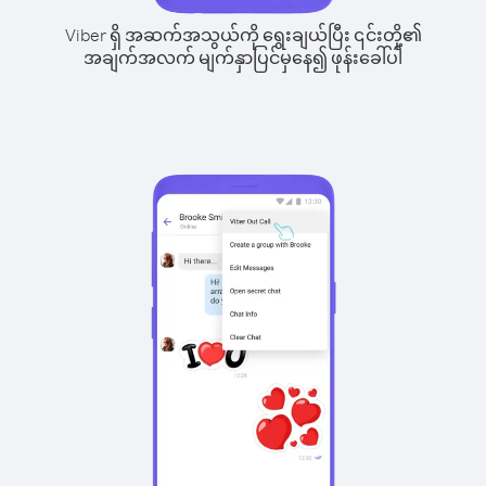
Viber ရှိ အဆက်အသွယ်ကို ရွေးချယ်ပြီး ၎င်းတို့၏
အချက်အလက် မျက်နှာပြင်မှနေ၍ ဖုန်းခေါ်ပါ