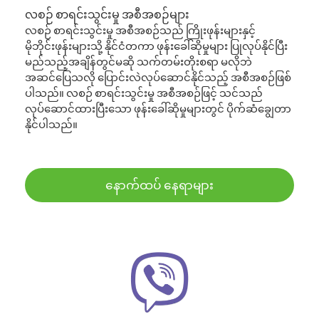
လစဉ် စာရင်းသွင်းမှု အစီအစဉ်များ
လစဉ် စာရင်းသွင်းမှု အစီအစဉ်သည် ကြိုးဖုန်းများနှင့်
မိုဘိုင်းဖုန်းများသို့ နိုင်ငံတကာ ဖုန်းခေါ်ဆိုမှုများ ပြုလုပ်နိုင်ပြီး
မည်သည့်အချိန်တွင်မဆို သက်တမ်းတိုးစရာ မလိုဘဲ
အဆင်ပြေသလို ပြောင်းလဲလုပ်ဆောင်နိုင်သည့် အစီအစဉ်ဖြစ်
ပါသည်။ လစဉ် စာရင်းသွင်းမှု အစီအစဉ်ဖြင့် သင်သည်
လုပ်ဆောင်ထားပြီးသော ဖုန်းခေါ်ဆိုမှုများတွင် ပိုက်ဆံချွေတာ
နိုင်ပါသည်။
နောက်ထပ် နေရာများ