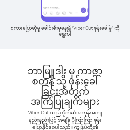
စကားပြောဆိုမှု ခေါင်းစီးမှနေ၍ “Viber Out ဖုန်းခေါ်မှု” ကို
ရွေးပါ
ဘာမြူဒါး မှ ကာဇာ
စတန် သို့ ဖုန်းခေါ်
ခြင်းအတွက်
အကြံပြုချက်များ
Viber Out သည် ပိုက်ဆံအကုန်အကျ
နည်းနည်းဖြင့် အချိန် ပိုကြာကြာ ဖုန်း
ပြောနိုင်စေပါသည်။ ကျွန်ုပ်တို့၏