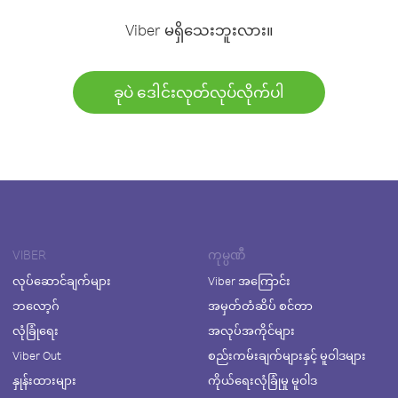
Viber မရှိသေးဘူးလား။
ခုပဲ ဒေါင်းလုတ်လုပ်လိုက်ပါ
VIBER
ကုမ္ပဏီ
လုပ်ဆောင်ချက်များ
Viber အကြောင်း
ဘလော့ဂ်
အမှတ်တံဆိပ် စင်တာ
လုံခြုံရေး
အလုပ်အကိုင်များ
Viber Out
စည်းကမ်းချက်များနှင့် မူဝါဒများ
နှုန်းထားများ
ကိုယ်ရေးလုံခြုံမှု မူဝါဒ