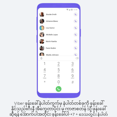
Viber ဖုန်းခေါ်နံပါတ်ကွက်မှ နံပါတ်တစ်ခုကို ဖုန်းခေါ်
နိုင်သည်။
ဂီးနီ အီကွေတာပိုင်း မှ ကာဇာစတန် သို့ ဖုန်းခေါ်
ဆိုရန် အောက်ပါအတိုင်း ဖုန်းခေါ်ပါ-
+
+
7
ဒေသတွင်း နံပါတ်