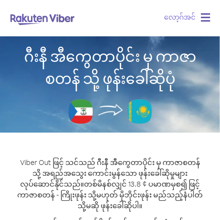
လော့ဂ်အင်
Togg
navig
ဂီးနီ အီကွေတာပိုင်း မှ ကာဇာ
စတန် သို့ ဖုန်းခေါ်ဆိုပုံ
Viber Out ဖြင့် သင်သည် ဂီးနီ အီကွေတာပိုင်း မှ ကာဇာစတန်
သို့ အရည်အသွေး ကောင်းမွန်သော ဖုန်းခေါ်ဆိုမှုများ
လုပ်ဆောင်နိုင်သည်။
တစ်မိနစ်လျှင် 13.8 ¢ ပမာဏမှစ၍ ဖြင့်
ကာဇာစတန် - ကြိုးဖုန်း သို့မဟုတ် မိုဘိုင်းဖုန်း မည်သည့်နံပါတ်
သို့မဆို ဖုန်းခေါ်ဆိုပါ။