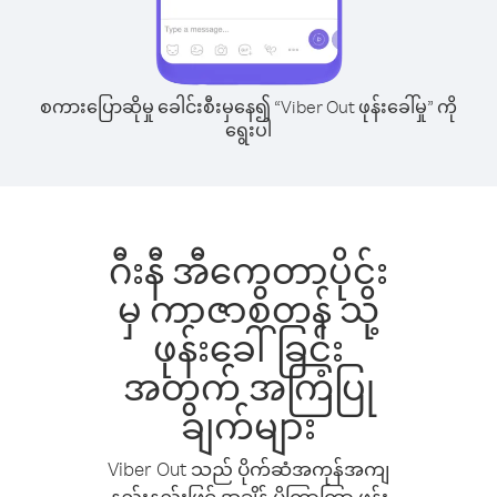
စကားပြောဆိုမှု ခေါင်းစီးမှနေ၍ “Viber Out ဖုန်းခေါ်မှု” ကို
ရွေးပါ
ဂီးနီ အီကွေတာပိုင်း
မှ ကာဇာစတန် သို့
ဖုန်းခေါ်ခြင်း
အတွက် အကြံပြု
ချက်များ
Viber Out သည် ပိုက်ဆံအကုန်အကျ
နည်းနည်းဖြင့် အချိန် ပိုကြာကြာ ဖုန်း