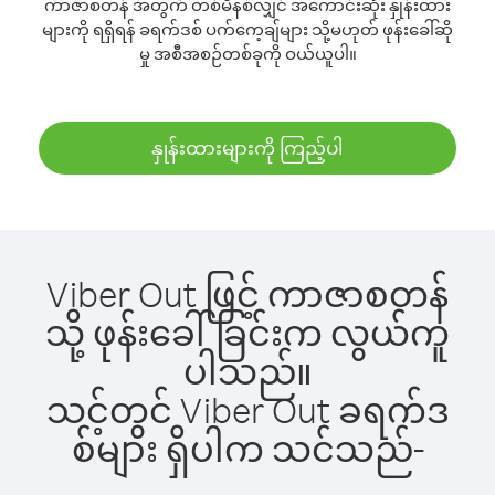
ကာဇာစတန် အတွက် တစ်မိနစ်လျှင် အကောင်းဆုံး နှုန်းထား
များကို ရရှိရန် ခရက်ဒစ် ပက်ကေ့ချ်များ သို့မဟုတ် ဖုန်းခေါ်ဆို
မှု အစီအစဉ်တစ်ခုကို ဝယ်ယူပါ။
နှုန်းထားများကို ကြည့်ပါ
Viber Out ဖြင့် ကာဇာစတန်
သို့ ဖုန်းခေါ်ခြင်းက လွယ်ကူ
ပါသည်။
သင့်တွင် Viber Out ခရက်ဒ
စ်များ ရှိပါက သင်သည်-