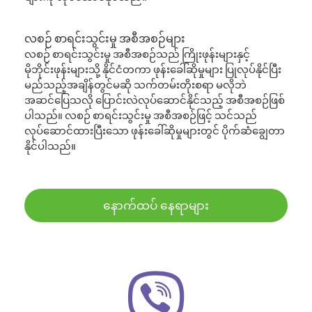
လစဉ် စာရင်းသွင်းမှု အစီအစဉ်များ
လစဉ် စာရင်းသွင်းမှု အစီအစဉ်သည် ကြိုးဖုန်းများနှင့်
မိုဘိုင်းဖုန်းများသို့ နိုင်ငံတကာ ဖုန်းခေါ်ဆိုမှုများ ပြုလုပ်နိုင်ပြီး
မည်သည့်အချိန်တွင်မဆို သက်တမ်းတိုးစရာ မလိုဘဲ
အဆင်ပြေသလို ပြောင်းလဲလုပ်ဆောင်နိုင်သည့် အစီအစဉ်ဖြစ်
ပါသည်။ လစဉ် စာရင်းသွင်းမှု အစီအစဉ်ဖြင့် သင်သည်
လုပ်ဆောင်ထားပြီးသော ဖုန်းခေါ်ဆိုမှုများတွင် ပိုက်ဆံချွေတာ
နိုင်ပါသည်။
နောက်ထပ် နေရာများ