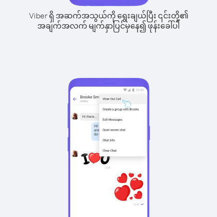
Viber ရှိ အဆက်အသွယ်ကို ရွေးချယ်ပြီး ၎င်းတို့၏
အချက်အလက် မျက်နှာပြင်မှနေ၍ ဖုန်းခေါ်ပါ