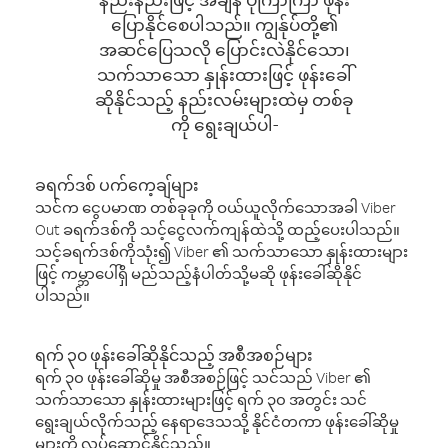
ပြောနိုင်စေပါသည်။ ကျွန်ုပ်တို့၏
အဆင်ပြေသလို ပြောင်းလဲနိုင်သော၊
သက်သာသော နှုန်းထားဖြင့် ဖုန်းခေါ်
ဆိုနိုင်သည့် နည်းလမ်းများထဲမှ တစ်ခု
ကို ရွေးချယ်ပါ-
ခရက်ဒစ် ပက်ကေ့ချ်များ
သင်က ငွေပမာဏ တစ်ခုခုကို ဝယ်ယူလိုက်သောအခါ Viber
Out ခရက်ဒစ်ကို သင့်ငွေလက်ကျန်ထဲသို့ ထည့်ပေးပါသည်။
သင့်ခရက်ဒစ်ကိုသုံး၍ Viber ၏ သက်သာသော နှုန်းထားများ
ဖြင့် ကမ္ဘာပေါ်ရှိ မည်သည့်နံပါတ်သို့မဆို ဖုန်းခေါ်ဆိုနိုင်
ပါသည်။
ရက် ၃၀ ဖုန်းခေါ်ဆိုနိုင်သည့် အစီအစဉ်များ
ရက် ၃၀ ဖုန်းခေါ်ဆိုမှု အစီအစဉ်ဖြင့် သင်သည် Viber ၏
သက်သာသော နှုန်းထားများဖြင့် ရက် ၃၀ အတွင်း သင်
ရွေးချယ်လိုက်သည့် နေရာဒေသသို့ နိုင်ငံတကာ ဖုန်းခေါ်ဆိုမှု
များကို လုပ်ဆောင်နိုင်သည်။