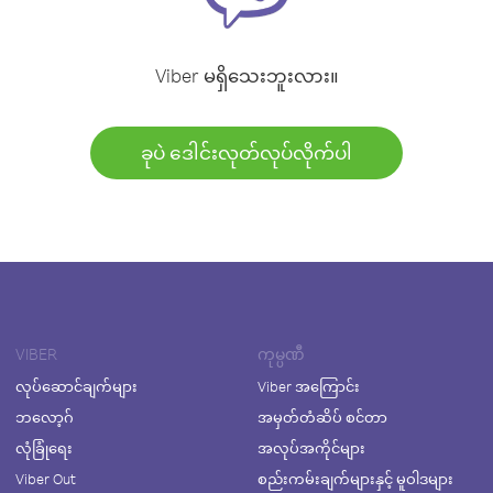
Viber မရှိသေးဘူးလား။
ခုပဲ ဒေါင်းလုတ်လုပ်လိုက်ပါ
VIBER
ကုမ္ပဏီ
လုပ်ဆောင်ချက်များ
Viber အကြောင်း
ဘလော့ဂ်
အမှတ်တံဆိပ် စင်တာ
လုံခြုံရေး
အလုပ်အကိုင်များ
Viber Out
စည်းကမ်းချက်များနှင့် မူဝါဒများ