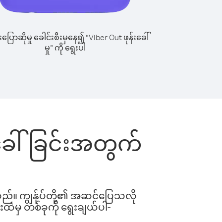
ြောဆိုမှု ခေါင်းစီးမှနေ၍ “Viber Out ဖုန်းခေါ်
မှု” ကို ရွေးပါ
းခေါ်ခြင်းအတွက်
ါသည်။ ကျွန်ုပ်တို့၏ အဆင်ပြေသလို
းထဲမှ တစ်ခုကို ရွေးချယ်ပါ-