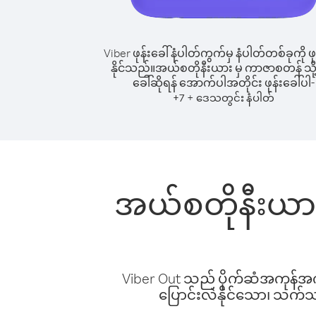
Viber ဖုန်းခေါ်နံပါတ်ကွက်မှ နံပါတ်တစ်ခုကို ဖု
နိုင်သည်။
အယ်စတိုနီးယား မှ ကာဇာစတန် သို့ 
ခေါ်ဆိုရန် အောက်ပါအတိုင်း ဖုန်းခေါ်ပါ-
+
+
7
ဒေသတွင်း နံပါတ်
အယ်စတိုနီးယား 
Viber Out သည် ပိုက်ဆံအကုန်အကျ 
ပြောင်းလဲနိုင်သော၊ သက်သာသ