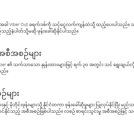
ါ Viber Out ခရက်ဒစ်ကို သင့်ငွေလက်ကျန်ထဲသို့ ထည့်ပေးပါသည်။ သင
ည့်နံပါတ်သို့မဆို ဖုန်းခေါ်ဆိုနိုင်ပါသည်။
် အစီအစဉ်များ
် Viber ၏ သက်သာသော နှုန်းထားများဖြင့် ရက် ၃၀ အတွင်း သင် ရွေးချယ်
်သည်။
ဉ်များ
့် မိုဘိုင်းဖုန်းများသို့ နိုင်ငံတကာ ဖုန်းခေါ်ဆိုမှုများ ပြုလုပ်နိုင်ပြီး
်နိုင်သည့် အစီအစဉ်ဖြစ်ပါသည်။ လစဉ် စာရင်းသွင်းမှု အစီအစဉ်ဖြင့်