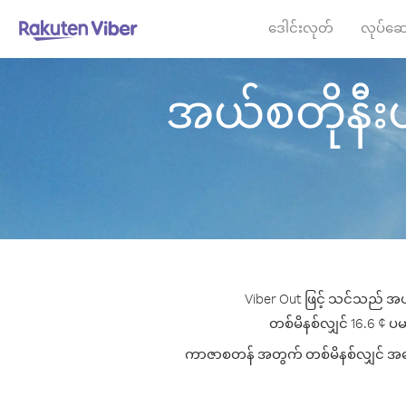
ဒေါင်းလုတ်
လုပ်ဆေ
အယ်စတိုနီးယာ
Viber Out ဖြင့် သင်သည် အယ
တစ်မိနစ်လျှင် 16.6 ¢ ပမာ
ကာဇာစတန် အတွက် တစ်မိနစ်လျှင် အကောင်း