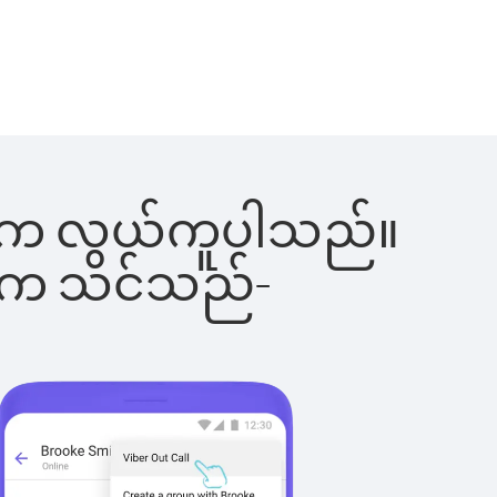
ြင်းက လွယ်ကူပါသည်။
ိပါက သင်သည်-