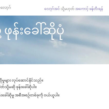
လော့ဂ်
လော့ဂ်အင်
သို့မဟုတ်
အကောင့် ဖန်တီးရန်
န်းခေါ်ဆိုပုံ
မှုများ လုပ်ဆောင်နိုင်သည်။
်သို့မဆို ဖုန်းခေါ်ဆိုပါ။
်းခေါ်ဆိုမှု အစီအစဉ်တစ်ခုကို ဝယ်ယူပါ။