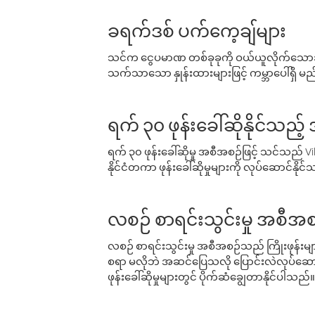
ခရက်ဒစ် ပက်ကေ့ချ်များ
သင်က ငွေပမာဏ တစ်ခုခုကို ဝယ်ယူလိုက်သောအခ
သက်သာသော နှုန်းထားများဖြင့် ကမ္ဘာပေါ်ရှိ မည်သ
ရက် ၃၀ ဖုန်းခေါ်ဆိုနိုင်သည့
ရက် ၃၀ ဖုန်းခေါ်ဆိုမှု အစီအစဉ်ဖြင့် သင်သည
နိုင်ငံတကာ ဖုန်းခေါ်ဆိုမှုများကို လုပ်ဆောင်နိုင
လစဉ် စာရင်းသွင်းမှု အစီအစ
လစဉ် စာရင်းသွင်းမှု အစီအစဉ်သည် ကြိုးဖုန်းများနှင
စရာ မလိုဘဲ အဆင်ပြေသလို ပြောင်းလဲလုပ်ဆောင
ဖုန်းခေါ်ဆိုမှုများတွင် ပိုက်ဆံချွေတာနိုင်ပါသည်။