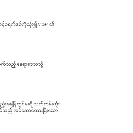
့်ခရက်ဒစ်ကိုသုံး၍ Viber ၏
လိုက်သည့် နေရာဒေသသို့
 မည်သည့်အချိန်တွင်မဆို သက်တမ်းတိုး
 သင်သည် လုပ်ဆောင်ထားပြီးသော