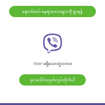
နောက်ထပ် နေရာဒေသများကို ရှာရန်
Viber မရှိသေးဘူးလား။
ခုပဲ ဒေါင်းလုတ်လုပ်လိုက်ပါ