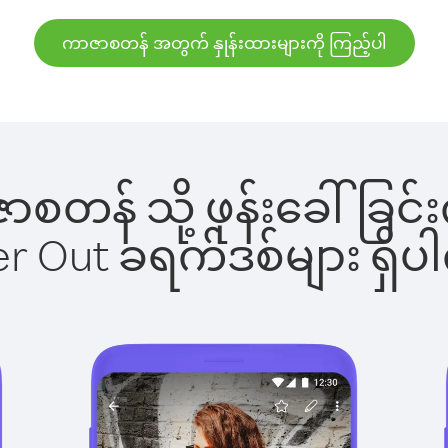
ကာဇာစတန် အတွက် နှုန်းထားများကို ကြည့်ပါ
ာဇာစတန် သို့ ဖုန်းခေါ်ခ
ber Out ခရက်ဒစ်များ ရှ