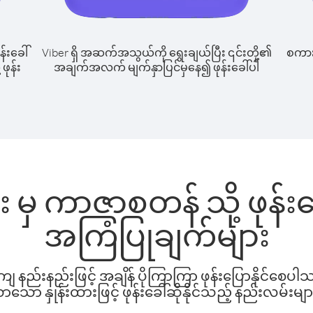
န်းခေါ်
Viber ရှိ အဆက်အသွယ်ကို ရွေးချယ်ပြီး ၎င်းတို့၏
စကားပ
ဖုန်း
အချက်အလက် မျက်နှာပြင်မှနေ၍ ဖုန်းခေါ်ပါ
မှ ကာဇာစတန် သို့ ဖုန်
အကြံပြုချက်များ
နည်းနည်းဖြင့် အချိန် ပိုကြာကြာ ဖုန်းပြောနိုင်စေပ
ော နှုန်းထားဖြင့် ဖုန်းခေါ်ဆိုနိုင်သည့် နည်းလမ်းမျာ