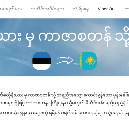
ာင်ချက်များ
အသိုင်းအဝိုင်းများ
လုံခြုံရေး
Viber Out
ဘ
း မှ ကာဇာစတန် သို့ ဖု
်စတိုနီးယား မှ ကာဇာစတန် သို့ အရည်အသွေး ကောင်းမွန်သော ဖုန်းခေါ်ဆို
ဏမှစ၍ ဖြင့် ကာဇာစတန် - ကြိုးဖုန်း သို့မဟုတ် မိုဘိုင်းဖုန်း မည်သည့်နံပါတ
ဆုံး နှုန်းထားများကို ရရှိရန် ခရက်ဒစ် ပက်ကေ့ချ်များ သို့မဟုတ် ဖုန