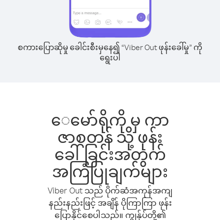
စကားပြောဆိုမှု ခေါင်းစီးမှနေ၍ “Viber Out ဖုန်းခေါ်မှု” ကို
ရွေးပါ
ေမော်ရိုကို မှ ကာ
ဇာစတန် သို့ ဖုန်း
ခေါ်ခြင်းအတွက်
အကြံပြုချက်များ
Viber Out သည် ပိုက်ဆံအကုန်အကျ
နည်းနည်းဖြင့် အချိန် ပိုကြာကြာ ဖုန်း
ပြောနိုင်စေပါသည်။ ကျွန်ုပ်တို့၏