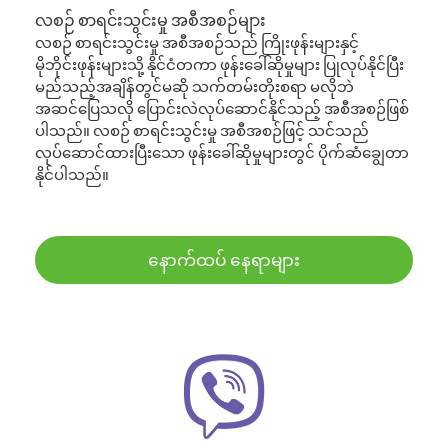
လစဉ် စာရင်းသွင်းမှု အစီအစဉ်များ
လစဉ် စာရင်းသွင်းမှု အစီအစဉ်သည် ကြိုးဖုန်းများနှင့်
မိုဘိုင်းဖုန်းများသို့ နိုင်ငံတကာ ဖုန်းခေါ်ဆိုမှုများ ပြုလုပ်နိုင်ပြီး
မည်သည့်အချိန်တွင်မဆို သက်တမ်းတိုးစရာ မလိုဘဲ
အဆင်ပြေသလို ပြောင်းလဲလုပ်ဆောင်နိုင်သည့် အစီအစဉ်ဖြစ်
ပါသည်။ လစဉ် စာရင်းသွင်းမှု အစီအစဉ်ဖြင့် သင်သည်
လုပ်ဆောင်ထားပြီးသော ဖုန်းခေါ်ဆိုမှုများတွင် ပိုက်ဆံချွေတာ
နိုင်ပါသည်။
နောက်ထပ် နေရာများ