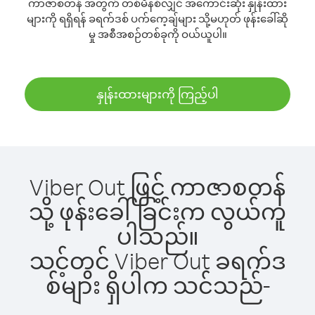
ကာဇာစတန် အတွက် တစ်မိနစ်လျှင် အကောင်းဆုံး နှုန်းထား
များကို ရရှိရန် ခရက်ဒစ် ပက်ကေ့ချ်များ သို့မဟုတ် ဖုန်းခေါ်ဆို
မှု အစီအစဉ်တစ်ခုကို ဝယ်ယူပါ။
နှုန်းထားများကို ကြည့်ပါ
Viber Out ဖြင့် ကာဇာစတန်
သို့ ဖုန်းခေါ်ခြင်းက လွယ်ကူ
ပါသည်။
သင့်တွင် Viber Out ခရက်ဒ
စ်များ ရှိပါက သင်သည်-