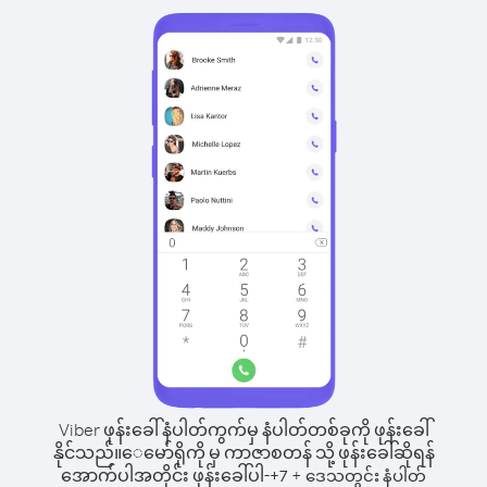
Viber ဖုန်းခေါ်နံပါတ်ကွက်မှ နံပါတ်တစ်ခုကို ဖုန်းခေါ်
နိုင်သည်။
ေမော်ရိုကို မှ ကာဇာစတန် သို့ ဖုန်းခေါ်ဆိုရန်
အောက်ပါအတိုင်း ဖုန်းခေါ်ပါ-
+
+
7
ဒေသတွင်း နံပါတ်