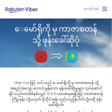
လော့ဂ်အင်
Togg
navig
ေမော်ရိုကို မှ ကာဇာစတန်
သို့ ဖုန်းခေါ်ဆိုပုံ
Viber Out ဖြင့် သင်သည် ေမော်ရိုကို မှ ကာဇာစတန် သို့
အရည်အသွေး ကောင်းမွန်သော ဖုန်းခေါ်ဆိုမှုများ လုပ်ဆောင်
နိုင်သည်။
တစ်မိနစ်လျှင် 13.8 ¢ ပမာဏမှစ၍ ဖြင့် ကာဇာစတန်
- ကြိုးဖုန်း သို့မဟုတ် မိုဘိုင်းဖုန်း မည်သည့်နံပါတ်သို့မဆို ဖုန်း
ခေါ်ဆိုပါ။