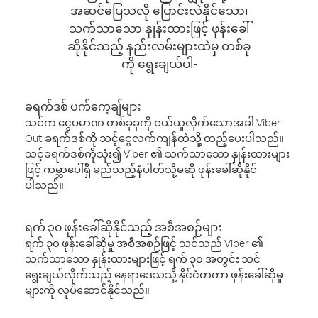
အဆင်ပြေသလို ပြောင်းလဲနိုင်သော၊
သက်သာသော နှုန်းထားဖြင့် ဖုန်းခေါ်
ဆိုနိုင်သည့် နည်းလမ်းများထဲမှ တစ်ခု
ကို ရွေးချယ်ပါ-
ခရက်ဒစ် ပက်ကေ့ချ်များ
သင်က ငွေပမာဏ တစ်ခုခုကို ဝယ်ယူလိုက်သောအခါ Viber
Out ခရက်ဒစ်ကို သင့်ငွေလက်ကျန်ထဲသို့ ထည့်ပေးပါသည်။
သင့်ခရက်ဒစ်ကိုသုံး၍ Viber ၏ သက်သာသော နှုန်းထားများ
ဖြင့် ကမ္ဘာပေါ်ရှိ မည်သည့်နံပါတ်သို့မဆို ဖုန်းခေါ်ဆိုနိုင်
ပါသည်။
ရက် ၃၀ ဖုန်းခေါ်ဆိုနိုင်သည့် အစီအစဉ်များ
ရက် ၃၀ ဖုန်းခေါ်ဆိုမှု အစီအစဉ်ဖြင့် သင်သည် Viber ၏
သက်သာသော နှုန်းထားများဖြင့် ရက် ၃၀ အတွင်း သင်
ရွေးချယ်လိုက်သည့် နေရာဒေသသို့ နိုင်ငံတကာ ဖုန်းခေါ်ဆိုမှု
များကို လုပ်ဆောင်နိုင်သည်။