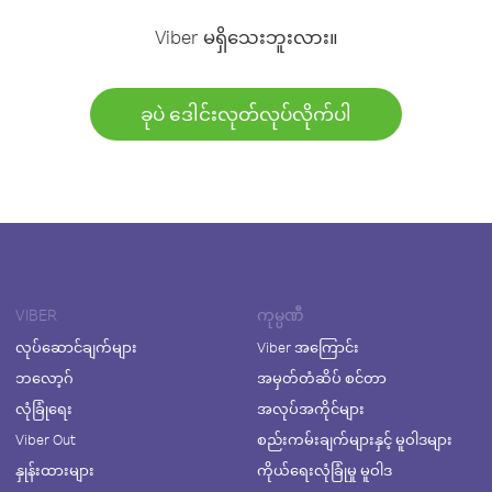
Viber မရှိသေးဘူးလား။
ခုပဲ ဒေါင်းလုတ်လုပ်လိုက်ပါ
VIBER
ကုမ္ပဏီ
လုပ်ဆောင်ချက်များ
Viber အကြောင်း
ဘလော့ဂ်
အမှတ်တံဆိပ် စင်တာ
လုံခြုံရေး
အလုပ်အကိုင်များ
Viber Out
စည်းကမ်းချက်များနှင့် မူဝါဒများ
နှုန်းထားများ
ကိုယ်ရေးလုံခြုံမှု မူဝါဒ