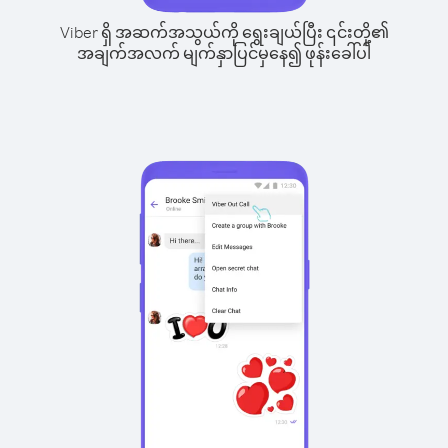
Viber ရှိ အဆက်အသွယ်ကို ရွေးချယ်ပြီး ၎င်းတို့၏
အချက်အလက် မျက်နှာပြင်မှနေ၍ ဖုန်းခေါ်ပါ