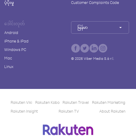
ပံ့ပိုးမှု
Customer Complaints Code
ဒေါင်းလုတ်
မြန်မာ
Android
iPhone & iPad
Windows PC
Mac
©
2026
Viber Media S.à r.l.
Linux
Rakuten Viki
Rakuten Kobo
Rakuten Travel
Rakuten Marketing
Rakuten Insight
Rakuten TV
About Rakuten