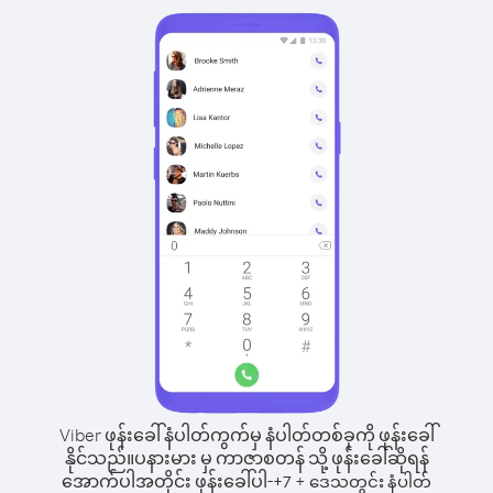
Viber ဖုန်းခေါ်နံပါတ်ကွက်မှ နံပါတ်တစ်ခုကို ဖုန်းခေါ်
နိုင်သည်။
ပနားမား မှ ကာဇာစတန် သို့ ဖုန်းခေါ်ဆိုရန်
အောက်ပါအတိုင်း ဖုန်းခေါ်ပါ-
+
+
7
ဒေသတွင်း နံပါတ်