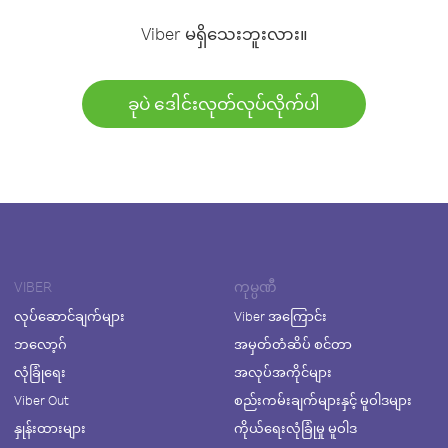
Viber မရှိသေးဘူးလား။
ခုပဲ ဒေါင်းလုတ်လုပ်လိုက်ပါ
VIBER
ကုမ္ပဏီ
လုပ်ဆောင်ချက်များ
Viber အကြောင်း
ဘလော့ဂ်
အမှတ်တံဆိပ် စင်တာ
လုံခြုံရေး
အလုပ်အကိုင်များ
Viber Out
စည်းကမ်းချက်များနှင့် မူဝါဒများ
နှုန်းထားများ
ကိုယ်ရေးလုံခြုံမှု မူဝါဒ