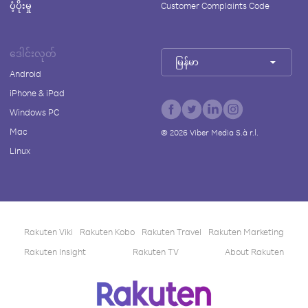
ပံ့ပိုးမှု
Customer Complaints Code
ဒေါင်းလုတ်
မြန်မာ
Android
iPhone & iPad
Windows PC
Mac
©
2026
Viber Media S.à r.l.
Linux
Rakuten Viki
Rakuten Kobo
Rakuten Travel
Rakuten Marketing
Rakuten Insight
Rakuten TV
About Rakuten