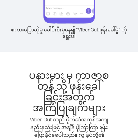
စကားပြောဆိုမှု ခေါင်းစီးမှနေ၍ “Viber Out ဖုန်းခေါ်မှု” ကို
ရွေးပါ
ပနားမား မှ ကာဇာစ
တန် သို့ ဖုန်းခေါ်
ခြင်းအတွက်
အကြံပြုချက်များ
Viber Out သည် ပိုက်ဆံအကုန်အကျ
နည်းနည်းဖြင့် အချိန် ပိုကြာကြာ ဖုန်း
ပြောနိုင်စေပါသည်။ ကျွန်ုပ်တို့၏