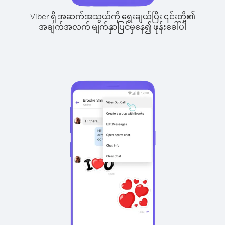
Viber ရှိ အဆက်အသွယ်ကို ရွေးချယ်ပြီး ၎င်းတို့၏
အချက်အလက် မျက်နှာပြင်မှနေ၍ ဖုန်းခေါ်ပါ