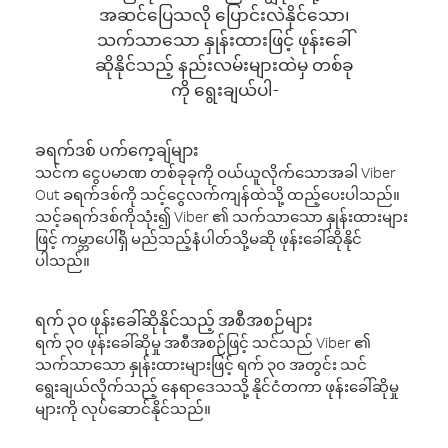
အဆင်ပြေသလို ပြောင်းလဲနိုင်သော၊
သက်သာသော နှုန်းထားဖြင့် ဖုန်းခေါ်
ဆိုနိုင်သည့် နည်းလမ်းများထဲမှ တစ်ခု
ကို ရွေးချယ်ပါ-
ခရက်ဒစ် ပက်ကေ့ချ်များ
သင်က ငွေပမာဏ တစ်ခုခုကို ဝယ်ယူလိုက်သောအခါ Viber
Out ခရက်ဒစ်ကို သင့်ငွေလက်ကျန်ထဲသို့ ထည့်ပေးပါသည်။
သင့်ခရက်ဒစ်ကိုသုံး၍ Viber ၏ သက်သာသော နှုန်းထားများ
ဖြင့် ကမ္ဘာပေါ်ရှိ မည်သည့်နံပါတ်သို့မဆို ဖုန်းခေါ်ဆိုနိုင်
ပါသည်။
ရက် ၃၀ ဖုန်းခေါ်ဆိုနိုင်သည့် အစီအစဉ်များ
ရက် ၃၀ ဖုန်းခေါ်ဆိုမှု အစီအစဉ်ဖြင့် သင်သည် Viber ၏
သက်သာသော နှုန်းထားများဖြင့် ရက် ၃၀ အတွင်း သင်
ရွေးချယ်လိုက်သည့် နေရာဒေသသို့ နိုင်ငံတကာ ဖုန်းခေါ်ဆိုမှု
များကို လုပ်ဆောင်နိုင်သည်။