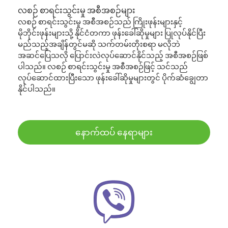
လစဉ် စာရင်းသွင်းမှု အစီအစဉ်များ
လစဉ် စာရင်းသွင်းမှု အစီအစဉ်သည် ကြိုးဖုန်းများနှင့်
မိုဘိုင်းဖုန်းများသို့ နိုင်ငံတကာ ဖုန်းခေါ်ဆိုမှုများ ပြုလုပ်နိုင်ပြီး
မည်သည့်အချိန်တွင်မဆို သက်တမ်းတိုးစရာ မလိုဘဲ
အဆင်ပြေသလို ပြောင်းလဲလုပ်ဆောင်နိုင်သည့် အစီအစဉ်ဖြစ်
ပါသည်။ လစဉ် စာရင်းသွင်းမှု အစီအစဉ်ဖြင့် သင်သည်
လုပ်ဆောင်ထားပြီးသော ဖုန်းခေါ်ဆိုမှုများတွင် ပိုက်ဆံချွေတာ
နိုင်ပါသည်။
နောက်ထပ် နေရာများ