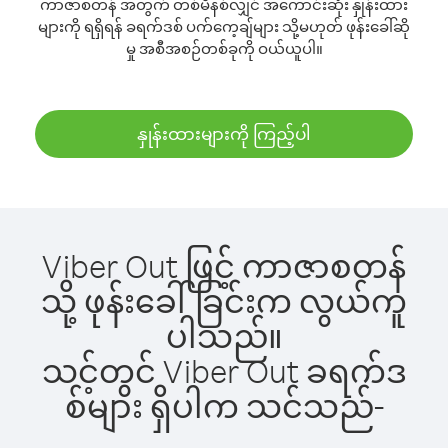
ကာဇာစတန် အတွက် တစ်မိနစ်လျှင် အကောင်းဆုံး နှုန်းထား
များကို ရရှိရန် ခရက်ဒစ် ပက်ကေ့ချ်များ သို့မဟုတ် ဖုန်းခေါ်ဆို
မှု အစီအစဉ်တစ်ခုကို ဝယ်ယူပါ။
နှုန်းထားများကို ကြည့်ပါ
Viber Out ဖြင့် ကာဇာစတန်
သို့ ဖုန်းခေါ်ခြင်းက လွယ်ကူ
ပါသည်။
သင့်တွင် Viber Out ခရက်ဒ
စ်များ ရှိပါက သင်သည်-