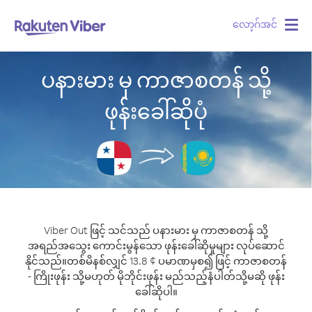
လော့ဂ်အင်
Togg
navig
ပနားမား မှ ကာဇာစတန် သို့
ဖုန်းခေါ်ဆိုပုံ
Viber Out ဖြင့် သင်သည် ပနားမား မှ ကာဇာစတန် သို့
အရည်အသွေး ကောင်းမွန်သော ဖုန်းခေါ်ဆိုမှုများ လုပ်ဆောင်
နိုင်သည်။
တစ်မိနစ်လျှင် 13.8 ¢ ပမာဏမှစ၍ ဖြင့် ကာဇာစတန်
- ကြိုးဖုန်း သို့မဟုတ် မိုဘိုင်းဖုန်း မည်သည့်နံပါတ်သို့မဆို ဖုန်း
ခေါ်ဆိုပါ။