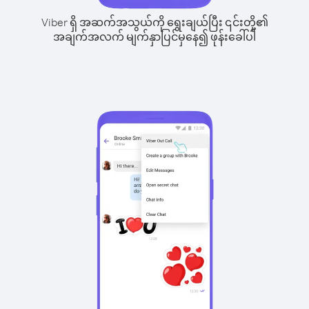
Viber ရှိ အဆက်အသွယ်ကို ရွေးချယ်ပြီး ၎င်းတို့၏
အချက်အလက် မျက်နှာပြင်မှနေ၍ ဖုန်းခေါ်ပါ