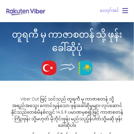
လော့ဂ်အင်
Togg
navig
တူရကီ မှ ကာဇာစတန် သို့ ဖုန်း
ခေါ်ဆိုပုံ
Viber Out ဖြင့် သင်သည် တူရကီ မှ ကာဇာစတန် သို့
အရည်အသွေး ကောင်းမွန်သော ဖုန်းခေါ်ဆိုမှုများ လုပ်ဆောင်
နိုင်သည်။
တစ်မိနစ်လျှင် 14.5 ¢ ပမာဏမှစ၍ ဖြင့် ကာဇာစတန်
- ကြိုးဖုန်း သို့မဟုတ် မိုဘိုင်းဖုန်း မည်သည့်နံပါတ်သို့မဆို ဖုန်း
ခေါ်ဆိုပါ။