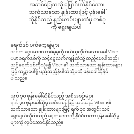
အဆင်ပြေသလို ပြောင်းလဲနိုင်သော၊
သက်သာသော နှုန်းထားဖြင့် ဖုန်းခေါ်
ဆိုနိုင်သည့် နည်းလမ်းများထဲမှ တစ်ခု
ကို ရွေးချယ်ပါ-
ခရက်ဒစ် ပက်ကေ့ချ်များ
သင်က ငွေပမာဏ တစ်ခုခုကို ဝယ်ယူလိုက်သောအခါ Viber
Out ခရက်ဒစ်ကို သင့်ငွေလက်ကျန်ထဲသို့ ထည့်ပေးပါသည်။
သင့်ခရက်ဒစ်ကိုသုံး၍ Viber ၏ သက်သာသော နှုန်းထားများ
ဖြင့် ကမ္ဘာပေါ်ရှိ မည်သည့်နံပါတ်သို့မဆို ဖုန်းခေါ်ဆိုနိုင်
ပါသည်။
ရက် ၃၀ ဖုန်းခေါ်ဆိုနိုင်သည့် အစီအစဉ်များ
ရက် ၃၀ ဖုန်းခေါ်ဆိုမှု အစီအစဉ်ဖြင့် သင်သည် Viber ၏
သက်သာသော နှုန်းထားများဖြင့် ရက် ၃၀ အတွင်း သင်
ရွေးချယ်လိုက်သည့် နေရာဒေသသို့ နိုင်ငံတကာ ဖုန်းခေါ်ဆိုမှု
များကို လုပ်ဆောင်နိုင်သည်။