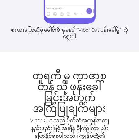
စကားပြောဆိုမှု ခေါင်းစီးမှနေ၍ “Viber Out ဖုန်းခေါ်မှု” ကို
ရွေးပါ
တူရကီ မှ ကာဇာစ
တန် သို့ ဖုန်းခေါ်
ခြင်းအတွက်
အကြံပြုချက်များ
Viber Out သည် ပိုက်ဆံအကုန်အကျ
နည်းနည်းဖြင့် အချိန် ပိုကြာကြာ ဖုန်း
ပြောနိုင်စေပါသည်။ ကျွန်ုပ်တို့၏