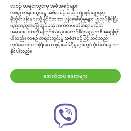
လစဉ် စာရင်းသွင်းမှု အစီအစဉ်များ
လစဉ် စာရင်းသွင်းမှု အစီအစဉ်သည် ကြိုးဖုန်းများနှင့်
မိုဘိုင်းဖုန်းများသို့ နိုင်ငံတကာ ဖုန်းခေါ်ဆိုမှုများ ပြုလုပ်နိုင်ပြီး
မည်သည့်အချိန်တွင်မဆို သက်တမ်းတိုးစရာ မလိုဘဲ
အဆင်ပြေသလို ပြောင်းလဲလုပ်ဆောင်နိုင်သည့် အစီအစဉ်ဖြစ်
ပါသည်။ လစဉ် စာရင်းသွင်းမှု အစီအစဉ်ဖြင့် သင်သည်
လုပ်ဆောင်ထားပြီးသော ဖုန်းခေါ်ဆိုမှုများတွင် ပိုက်ဆံချွေတာ
နိုင်ပါသည်။
နောက်ထပ် နေရာများ