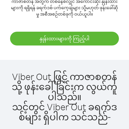
ကာဇာစတန် အတွက် တစ်မိနစ်လျှင် အကောင်းဆုံး နှုန်းထား
များကို ရရှိရန် ခရက်ဒစ် ပက်ကေ့ချ်များ သို့မဟုတ် ဖုန်းခေါ်ဆို
မှု အစီအစဉ်တစ်ခုကို ဝယ်ယူပါ။
နှုန်းထားများကို ကြည့်ပါ
Viber Out ဖြင့် ကာဇာစတန်
သို့ ဖုန်းခေါ်ခြင်းက လွယ်ကူ
ပါသည်။
သင့်တွင် Viber Out ခရက်ဒ
စ်များ ရှိပါက သင်သည်-