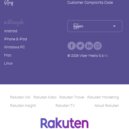
ပံ့ပိုးမှု
Customer Complaints Code
ဒေါင်းလုတ်
မြန်မာ
Android
iPhone & iPad
Windows PC
Mac
©
2026
Viber Media S.à r.l.
Linux
Rakuten Viki
Rakuten Kobo
Rakuten Travel
Rakuten Marketing
Rakuten Insight
Rakuten TV
About Rakuten