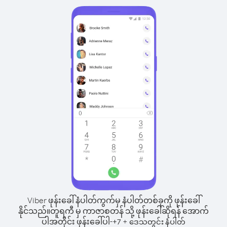
Viber ဖုန်းခေါ်နံပါတ်ကွက်မှ နံပါတ်တစ်ခုကို ဖုန်းခေါ်
နိုင်သည်။
တူရကီ မှ ကာဇာစတန် သို့ ဖုန်းခေါ်ဆိုရန် အောက်
ပါအတိုင်း ဖုန်းခေါ်ပါ-
+
+
7
ဒေသတွင်း နံပါတ်