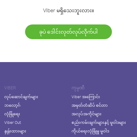
Viber မရှိသေးဘူးလား။
ခုပဲ ဒေါင်းလုတ်လုပ်လိုက်ပါ
VIBER
ကုမ္ပဏီ
လုပ်ဆောင်ချက်များ
Viber အကြောင်း
ဘလော့ဂ်
အမှတ်တံဆိပ် စင်တာ
လုံခြုံရေး
အလုပ်အကိုင်များ
Viber Out
စည်းကမ်းချက်များနှင့် မူဝါဒများ
နှုန်းထားများ
ကိုယ်ရေးလုံခြုံမှု မူဝါဒ