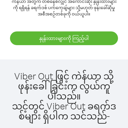
ကဲန်ယာ အတွက် တစ်မိနစ်လျှင် အကောင်းဆုံး နှုန်းထားများ
ကို ရရှိရန် ခရက်ဒစ် ပက်ကေ့ချ်များ သို့မဟုတ် ဖုန်းခေါ်ဆိုမှု
အစီအစဉ်တစ်ခုကို ဝယ်ယူပါ။
နှုန်းထားများကို ကြည့်ပါ
Viber Out ဖြင့် ကဲန်ယာ သို့
ဖုန်းခေါ်ခြင်းက လွယ်ကူ
ပါသည်။
သင့်တွင် Viber Out ခရက်ဒ
စ်များ ရှိပါက သင်သည်-