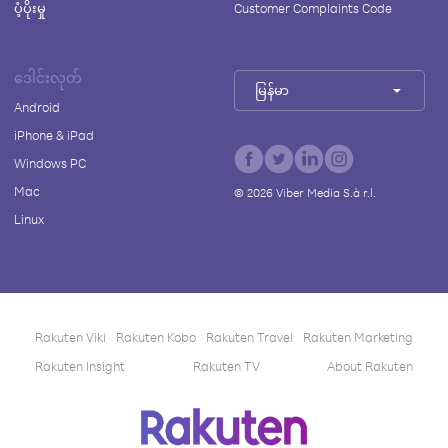
ပံ့ပိုးမှု
Customer Complaints Code
ဒေါင်းလုတ်
မြန်မာ
Android
iPhone & iPad
Windows PC
Mac
©
2026
Viber Media S.à r.l.
Linux
Rakuten Viki
Rakuten Kobo
Rakuten Travel
Rakuten Marketing
Rakuten Insight
Rakuten TV
About Rakuten