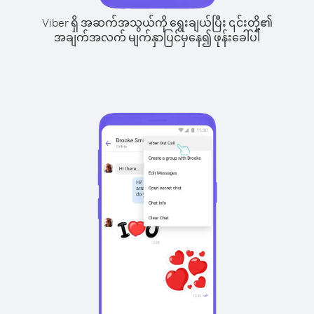
Viber ရှိ အဆက်အသွယ်ကို ရွေးချယ်ပြီး ၎င်းတို့၏
အချက်အလက် မျက်နှာပြင်မှနေ၍ ဖုန်းခေါ်ပါ