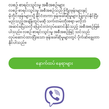
လစဉ် စာရင်းသွင်းမှု အစီအစဉ်များ
လစဉ် စာရင်းသွင်းမှု အစီအစဉ်သည် ကြိုးဖုန်းများနှင့်
မိုဘိုင်းဖုန်းများသို့ နိုင်ငံတကာ ဖုန်းခေါ်ဆိုမှုများ ပြုလုပ်နိုင်ပြီး
မည်သည့်အချိန်တွင်မဆို သက်တမ်းတိုးစရာ မလိုဘဲ
အဆင်ပြေသလို ပြောင်းလဲလုပ်ဆောင်နိုင်သည့် အစီအစဉ်ဖြစ်
ပါသည်။ လစဉ် စာရင်းသွင်းမှု အစီအစဉ်ဖြင့် သင်သည်
လုပ်ဆောင်ထားပြီးသော ဖုန်းခေါ်ဆိုမှုများတွင် ပိုက်ဆံချွေတာ
နိုင်ပါသည်။
နောက်ထပ် နေရာများ