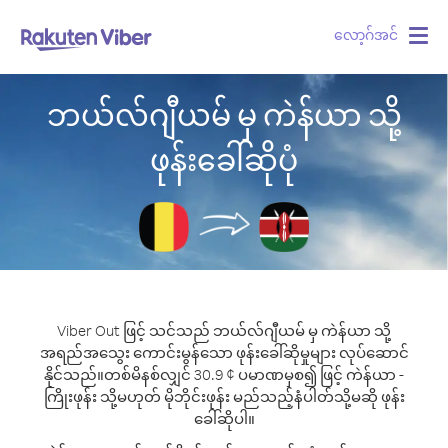
လော့ဂ်အင်
Togg
navig
ဘယ်လ်ဂျီယမ် မှ ကဲန်ယာ သို့
ဖုန်းခေါ်ဆိုပုံ
Viber Out ဖြင့် သင်သည် ဘယ်လ်ဂျီယမ် မှ ကဲန်ယာ သို့
အရည်အသွေး ကောင်းမွန်သော ဖုန်းခေါ်ဆိုမှုများ လုပ်ဆောင်
နိုင်သည်။
တစ်မိနစ်လျှင် 30.9 ¢ ပမာဏမှစ၍ ဖြင့် ကဲန်ယာ -
ကြိုးဖုန်း သို့မဟုတ် မိုဘိုင်းဖုန်း မည်သည့်နံပါတ်သို့မဆို ဖုန်း
ခေါ်ဆိုပါ။