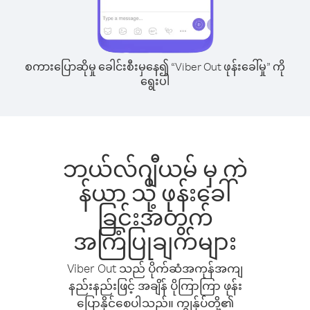
စကားပြောဆိုမှု ခေါင်းစီးမှနေ၍ “Viber Out ဖုန်းခေါ်မှု” ကို
ရွေးပါ
ဘယ်လ်ဂျီယမ် မှ ကဲ
န်ယာ သို့ ဖုန်းခေါ်
ခြင်းအတွက်
အကြံပြုချက်များ
Viber Out သည် ပိုက်ဆံအကုန်အကျ
နည်းနည်းဖြင့် အချိန် ပိုကြာကြာ ဖုန်း
ပြောနိုင်စေပါသည်။ ကျွန်ုပ်တို့၏