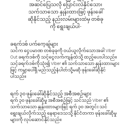
အဆင်ပြေသလို ပြောင်းလဲနိုင်သော၊
သက်သာသော နှုန်းထားဖြင့် ဖုန်းခေါ်
ဆိုနိုင်သည့် နည်းလမ်းများထဲမှ တစ်ခု
ကို ရွေးချယ်ပါ-
ခရက်ဒစ် ပက်ကေ့ချ်များ
သင်က ငွေပမာဏ တစ်ခုခုကို ဝယ်ယူလိုက်သောအခါ Viber
Out ခရက်ဒစ်ကို သင့်ငွေလက်ကျန်ထဲသို့ ထည့်ပေးပါသည်။
သင့်ခရက်ဒစ်ကိုသုံး၍ Viber ၏ သက်သာသော နှုန်းထားများ
ဖြင့် ကမ္ဘာပေါ်ရှိ မည်သည့်နံပါတ်သို့မဆို ဖုန်းခေါ်ဆိုနိုင်
ပါသည်။
ရက် ၃၀ ဖုန်းခေါ်ဆိုနိုင်သည့် အစီအစဉ်များ
ရက် ၃၀ ဖုန်းခေါ်ဆိုမှု အစီအစဉ်ဖြင့် သင်သည် Viber ၏
သက်သာသော နှုန်းထားများဖြင့် ရက် ၃၀ အတွင်း သင်
ရွေးချယ်လိုက်သည့် နေရာဒေသသို့ နိုင်ငံတကာ ဖုန်းခေါ်ဆိုမှု
များကို လုပ်ဆောင်နိုင်သည်။