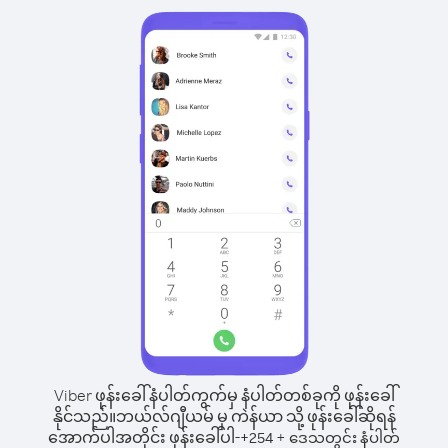
Viber ဖုန်းခေါ်နံပါတ်ကွက်မှ နံပါတ်တစ်ခုကို ဖုန်းခေါ်
နိုင်သည်။
ဘယ်လ်ဂျီယမ် မှ ကဲန်ယာ သို့ ဖုန်းခေါ်ဆိုရန်
အောက်ပါအတိုင်း ဖုန်းခေါ်ပါ-
+
+
254
ဒေသတွင်း နံပါတ်