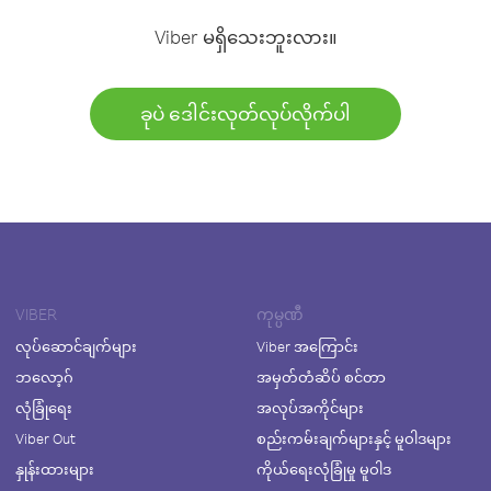
Viber မရှိသေးဘူးလား။
ခုပဲ ဒေါင်းလုတ်လုပ်လိုက်ပါ
VIBER
ကုမ္ပဏီ
လုပ်ဆောင်ချက်များ
Viber အကြောင်း
ဘလော့ဂ်
အမှတ်တံဆိပ် စင်တာ
လုံခြုံရေး
အလုပ်အကိုင်များ
Viber Out
စည်းကမ်းချက်များနှင့် မူဝါဒများ
နှုန်းထားများ
ကိုယ်ရေးလုံခြုံမှု မူဝါဒ