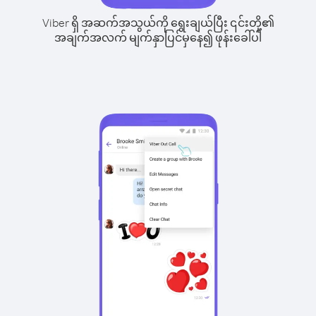
Viber ရှိ အဆက်အသွယ်ကို ရွေးချယ်ပြီး ၎င်းတို့၏
အချက်အလက် မျက်နှာပြင်မှနေ၍ ဖုန်းခေါ်ပါ