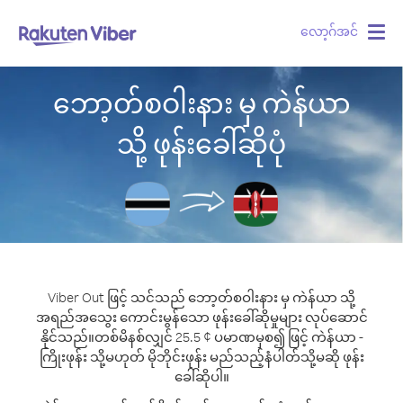
လော့ဂ်အင်
Togg
navig
ဘော့တ်စဝါးနား မှ ကဲန်ယာ
သို့ ဖုန်းခေါ်ဆိုပုံ
Viber Out ဖြင့် သင်သည် ဘော့တ်စဝါးနား မှ ကဲန်ယာ သို့
အရည်အသွေး ကောင်းမွန်သော ဖုန်းခေါ်ဆိုမှုများ လုပ်ဆောင်
နိုင်သည်။
တစ်မိနစ်လျှင် 25.5 ¢ ပမာဏမှစ၍ ဖြင့် ကဲန်ယာ -
ကြိုးဖုန်း သို့မဟုတ် မိုဘိုင်းဖုန်း မည်သည့်နံပါတ်သို့မဆို ဖုန်း
ခေါ်ဆိုပါ။