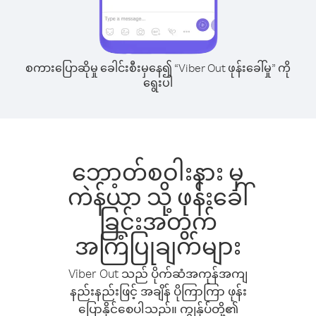
စကားပြောဆိုမှု ခေါင်းစီးမှနေ၍ “Viber Out ဖုန်းခေါ်မှု” ကို
ရွေးပါ
ဘော့တ်စဝါးနား မှ
ကဲန်ယာ သို့ ဖုန်းခေါ်
ခြင်းအတွက်
အကြံပြုချက်များ
Viber Out သည် ပိုက်ဆံအကုန်အကျ
နည်းနည်းဖြင့် အချိန် ပိုကြာကြာ ဖုန်း
ပြောနိုင်စေပါသည်။ ကျွန်ုပ်တို့၏