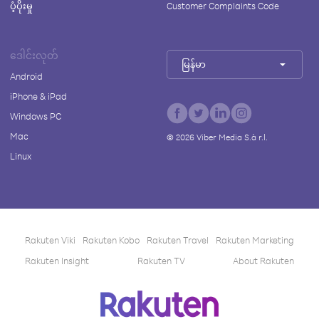
ပံ့ပိုးမှု
Customer Complaints Code
ဒေါင်းလုတ်
မြန်မာ
Android
iPhone & iPad
Windows PC
Mac
©
2026
Viber Media S.à r.l.
Linux
Rakuten Viki
Rakuten Kobo
Rakuten Travel
Rakuten Marketing
Rakuten Insight
Rakuten TV
About Rakuten