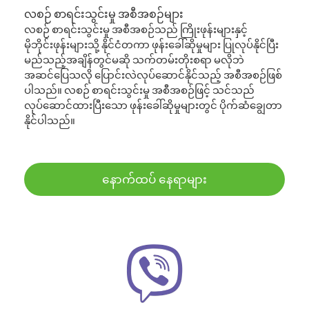
လစဉ် စာရင်းသွင်းမှု အစီအစဉ်များ
လစဉ် စာရင်းသွင်းမှု အစီအစဉ်သည် ကြိုးဖုန်းများနှင့်
မိုဘိုင်းဖုန်းများသို့ နိုင်ငံတကာ ဖုန်းခေါ်ဆိုမှုများ ပြုလုပ်နိုင်ပြီး
မည်သည့်အချိန်တွင်မဆို သက်တမ်းတိုးစရာ မလိုဘဲ
အဆင်ပြေသလို ပြောင်းလဲလုပ်ဆောင်နိုင်သည့် အစီအစဉ်ဖြစ်
ပါသည်။ လစဉ် စာရင်းသွင်းမှု အစီအစဉ်ဖြင့် သင်သည်
လုပ်ဆောင်ထားပြီးသော ဖုန်းခေါ်ဆိုမှုများတွင် ပိုက်ဆံချွေတာ
နိုင်ပါသည်။
နောက်ထပ် နေရာများ