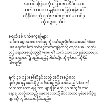
အဆင်ပြေသလို ပြောင်းလဲနိုင်သော၊
သက်သာသော နှုန်းထားဖြင့် ဖုန်းခေါ်
ဆိုနိုင်သည့် နည်းလမ်းများထဲမှ တစ်ခု
ကို ရွေးချယ်ပါ-
ခရက်ဒစ် ပက်ကေ့ချ်များ
သင်က ငွေပမာဏ တစ်ခုခုကို ဝယ်ယူလိုက်သောအခါ Viber
Out ခရက်ဒစ်ကို သင့်ငွေလက်ကျန်ထဲသို့ ထည့်ပေးပါသည်။
သင့်ခရက်ဒစ်ကိုသုံး၍ Viber ၏ သက်သာသော နှုန်းထားများ
ဖြင့် ကမ္ဘာပေါ်ရှိ မည်သည့်နံပါတ်သို့မဆို ဖုန်းခေါ်ဆိုနိုင်
ပါသည်။
ရက် ၃၀ ဖုန်းခေါ်ဆိုနိုင်သည့် အစီအစဉ်များ
ရက် ၃၀ ဖုန်းခေါ်ဆိုမှု အစီအစဉ်ဖြင့် သင်သည် Viber ၏
သက်သာသော နှုန်းထားများဖြင့် ရက် ၃၀ အတွင်း သင်
ရွေးချယ်လိုက်သည့် နေရာဒေသသို့ နိုင်ငံတကာ ဖုန်းခေါ်ဆိုမှု
များကို လုပ်ဆောင်နိုင်သည်။