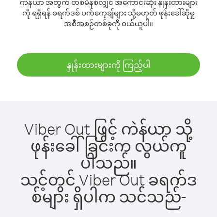
ကဲန်ယာ အတွက် တစ်မိနစ်လျှင် အကောင်းဆုံး နှုန်းထားများ
ကို ရရှိရန် ခရက်ဒစ် ပက်ကေ့ချ်များ သို့မဟုတ် ဖုန်းခေါ်ဆိုမှု
အစီအစဉ်တစ်ခုကို ဝယ်ယူပါ။
နှုန်းထားများကို ကြည့်ပါ
Viber Out ဖြင့် ကဲန်ယာ သို့
ဖုန်းခေါ်ခြင်းက လွယ်ကူ
ပါသည်။
သင့်တွင် Viber Out ခရက်ဒ
စ်များ ရှိပါက သင်သည်-