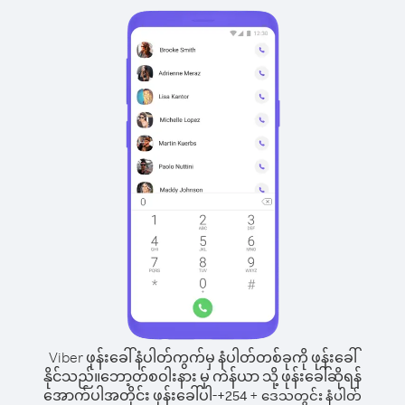
Viber ဖုန်းခေါ်နံပါတ်ကွက်မှ နံပါတ်တစ်ခုကို ဖုန်းခေါ်
နိုင်သည်။
ဘော့တ်စဝါးနား မှ ကဲန်ယာ သို့ ဖုန်းခေါ်ဆိုရန်
အောက်ပါအတိုင်း ဖုန်းခေါ်ပါ-
+
+
254
ဒေသတွင်း နံပါတ်