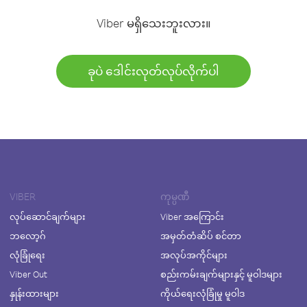
Viber မရှိသေးဘူးလား။
ခုပဲ ဒေါင်းလုတ်လုပ်လိုက်ပါ
VIBER
ကုမ္ပဏီ
လုပ်ဆောင်ချက်များ
Viber အကြောင်း
ဘလော့ဂ်
အမှတ်တံဆိပ် စင်တာ
လုံခြုံရေး
အလုပ်အကိုင်များ
Viber Out
စည်းကမ်းချက်များနှင့် မူဝါဒများ
နှုန်းထားများ
ကိုယ်ရေးလုံခြုံမှု မူဝါဒ