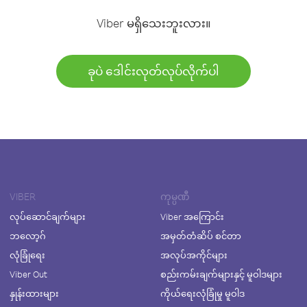
Viber မရှိသေးဘူးလား။
ခုပဲ ဒေါင်းလုတ်လုပ်လိုက်ပါ
VIBER
ကုမ္ပဏီ
လုပ်ဆောင်ချက်များ
Viber အကြောင်း
ဘလော့ဂ်
အမှတ်တံဆိပ် စင်တာ
လုံခြုံရေး
အလုပ်အကိုင်များ
Viber Out
စည်းကမ်းချက်များနှင့် မူဝါဒများ
နှုန်းထားများ
ကိုယ်ရေးလုံခြုံမှု မူဝါဒ