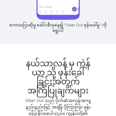
စကားပြောဆိုမှု ခေါင်းစီးမှနေ၍ “Viber Out ဖုန်းခေါ်မှု” ကို
ရွေးပါ
နယ်သာလန် မှ ကဲန်
ယာ သို့ ဖုန်းခေါ်
ခြင်းအတွက်
အကြံပြုချက်များ
Viber Out သည် ပိုက်ဆံအကုန်အကျ
နည်းနည်းဖြင့် အချိန် ပိုကြာကြာ ဖုန်း
ပြောနိုင်စေပါသည်။ ကျွန်ုပ်တို့၏