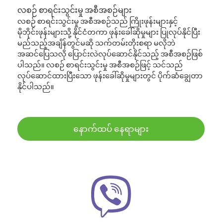
လစဉ် စာရင်းသွင်းမှု အစီအစဉ်များ
လစဉ် စာရင်းသွင်းမှု အစီအစဉ်သည် ကြိုးဖုန်းများနှင့်
မိုဘိုင်းဖုန်းများသို့ နိုင်ငံတကာ ဖုန်းခေါ်ဆိုမှုများ ပြုလုပ်နိုင်ပြီး
မည်သည့်အချိန်တွင်မဆို သက်တမ်းတိုးစရာ မလိုဘဲ
အဆင်ပြေသလို ပြောင်းလဲလုပ်ဆောင်နိုင်သည့် အစီအစဉ်ဖြစ်
ပါသည်။ လစဉ် စာရင်းသွင်းမှု အစီအစဉ်ဖြင့် သင်သည်
လုပ်ဆောင်ထားပြီးသော ဖုန်းခေါ်ဆိုမှုများတွင် ပိုက်ဆံချွေတာ
နိုင်ပါသည်။
နောက်ထပ် နေရာများ