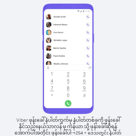
Viber ဖုန်းခေါ်နံပါတ်ကွက်မှ နံပါတ်တစ်ခုကို ဖုန်းခေါ်
နိုင်သည်။
နယ်သာလန် မှ ကဲန်ယာ သို့ ဖုန်းခေါ်ဆိုရန်
အောက်ပါအတိုင်း ဖုန်းခေါ်ပါ-
+
+
254
ဒေသတွင်း နံပါတ်