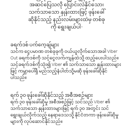
အဆင်ပြေသလို ပြောင်းလဲနိုင်သော၊
သက်သာသော နှုန်းထားဖြင့် ဖုန်းခေါ်
ဆိုနိုင်သည့် နည်းလမ်းများထဲမှ တစ်ခု
ကို ရွေးချယ်ပါ-
ခရက်ဒစ် ပက်ကေ့ချ်များ
သင်က ငွေပမာဏ တစ်ခုခုကို ဝယ်ယူလိုက်သောအခါ Viber
Out ခရက်ဒစ်ကို သင့်ငွေလက်ကျန်ထဲသို့ ထည့်ပေးပါသည်။
သင့်ခရက်ဒစ်ကိုသုံး၍ Viber ၏ သက်သာသော နှုန်းထားများ
ဖြင့် ကမ္ဘာပေါ်ရှိ မည်သည့်နံပါတ်သို့မဆို ဖုန်းခေါ်ဆိုနိုင်
ပါသည်။
ရက် ၃၀ ဖုန်းခေါ်ဆိုနိုင်သည့် အစီအစဉ်များ
ရက် ၃၀ ဖုန်းခေါ်ဆိုမှု အစီအစဉ်ဖြင့် သင်သည် Viber ၏
သက်သာသော နှုန်းထားများဖြင့် ရက် ၃၀ အတွင်း သင်
ရွေးချယ်လိုက်သည့် နေရာဒေသသို့ နိုင်ငံတကာ ဖုန်းခေါ်ဆိုမှု
များကို လုပ်ဆောင်နိုင်သည်။