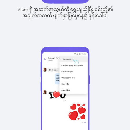
Viber ရှိ အဆက်အသွယ်ကို ရွေးချယ်ပြီး ၎င်းတို့၏
အချက်အလက် မျက်နှာပြင်မှနေ၍ ဖုန်းခေါ်ပါ