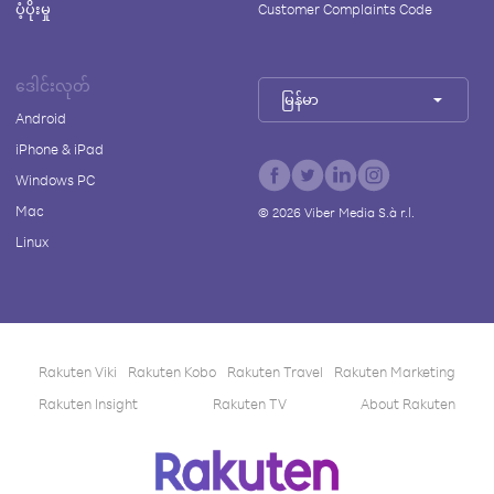
ပံ့ပိုးမှု
Customer Complaints Code
ဒေါင်းလုတ်
မြန်မာ
Android
iPhone & iPad
Windows PC
Mac
©
2026
Viber Media S.à r.l.
Linux
Rakuten Viki
Rakuten Kobo
Rakuten Travel
Rakuten Marketing
Rakuten Insight
Rakuten TV
About Rakuten