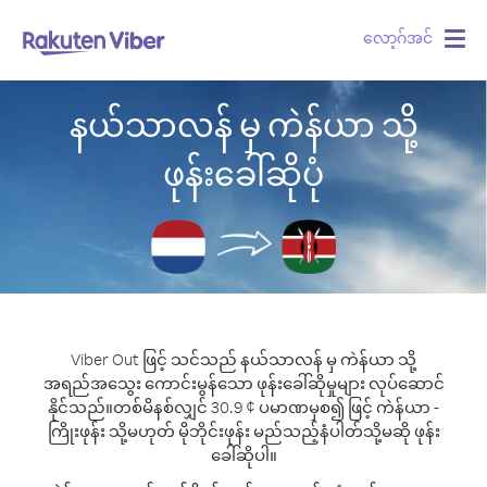
လော့ဂ်အင်
Togg
navig
နယ်သာလန် မှ ကဲန်ယာ သို့
ဖုန်းခေါ်ဆိုပုံ
Viber Out ဖြင့် သင်သည် နယ်သာလန် မှ ကဲန်ယာ သို့
အရည်အသွေး ကောင်းမွန်သော ဖုန်းခေါ်ဆိုမှုများ လုပ်ဆောင်
နိုင်သည်။
တစ်မိနစ်လျှင် 30.9 ¢ ပမာဏမှစ၍ ဖြင့် ကဲန်ယာ -
ကြိုးဖုန်း သို့မဟုတ် မိုဘိုင်းဖုန်း မည်သည့်နံပါတ်သို့မဆို ဖုန်း
ခေါ်ဆိုပါ။