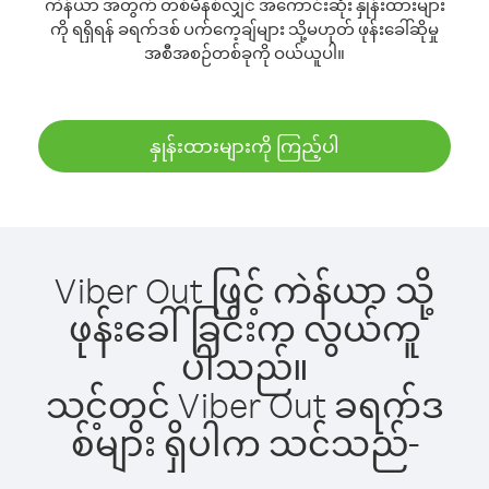
ကဲန်ယာ အတွက် တစ်မိနစ်လျှင် အကောင်းဆုံး နှုန်းထားများ
ကို ရရှိရန် ခရက်ဒစ် ပက်ကေ့ချ်များ သို့မဟုတ် ဖုန်းခေါ်ဆိုမှု
အစီအစဉ်တစ်ခုကို ဝယ်ယူပါ။
နှုန်းထားများကို ကြည့်ပါ
Viber Out ဖြင့် ကဲန်ယာ သို့
ဖုန်းခေါ်ခြင်းက လွယ်ကူ
ပါသည်။
သင့်တွင် Viber Out ခရက်ဒ
စ်များ ရှိပါက သင်သည်-