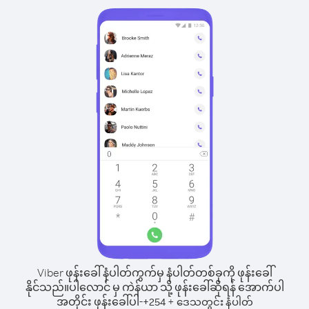
Viber ဖုန်းခေါ်နံပါတ်ကွက်မှ နံပါတ်တစ်ခုကို ဖုန်းခေါ်
နိုင်သည်။
ပါလောင် မှ ကဲန်ယာ သို့ ဖုန်းခေါ်ဆိုရန် အောက်ပါ
အတိုင်း ဖုန်းခေါ်ပါ-
+
+
254
ဒေသတွင်း နံပါတ်