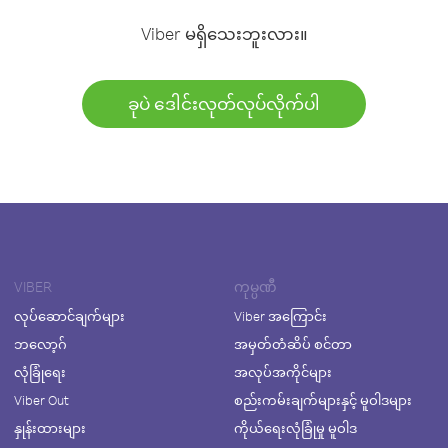
Viber မရှိသေးဘူးလား။
ခုပဲ ဒေါင်းလုတ်လုပ်လိုက်ပါ
VIBER
ကုမ္ပဏီ
လုပ်ဆောင်ချက်များ
Viber အကြောင်း
ဘလော့ဂ်
အမှတ်တံဆိပ် စင်တာ
လုံခြုံရေး
အလုပ်အကိုင်များ
Viber Out
စည်းကမ်းချက်များနှင့် မူဝါဒများ
နှုန်းထားများ
ကိုယ်ရေးလုံခြုံမှု မူဝါဒ