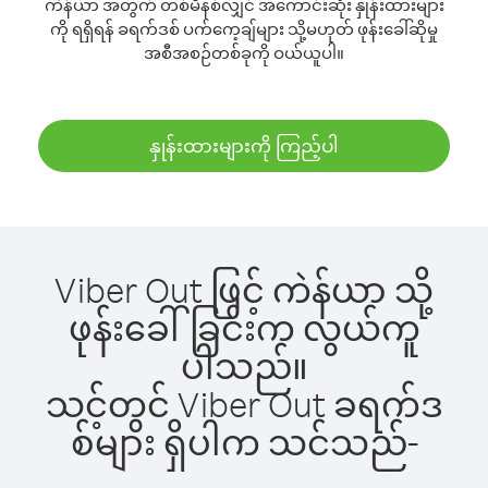
ကဲန်ယာ အတွက် တစ်မိနစ်လျှင် အကောင်းဆုံး နှုန်းထားများ
ကို ရရှိရန် ခရက်ဒစ် ပက်ကေ့ချ်များ သို့မဟုတ် ဖုန်းခေါ်ဆိုမှု
အစီအစဉ်တစ်ခုကို ဝယ်ယူပါ။
နှုန်းထားများကို ကြည့်ပါ
Viber Out ဖြင့် ကဲန်ယာ သို့
ဖုန်းခေါ်ခြင်းက လွယ်ကူ
ပါသည်။
သင့်တွင် Viber Out ခရက်ဒ
စ်များ ရှိပါက သင်သည်-