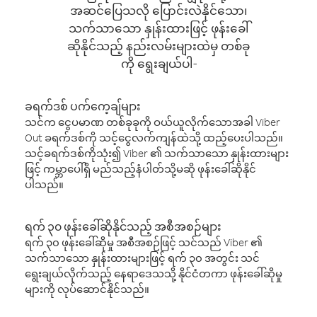
အဆင်ပြေသလို ပြောင်းလဲနိုင်သော၊
သက်သာသော နှုန်းထားဖြင့် ဖုန်းခေါ်
ဆိုနိုင်သည့် နည်းလမ်းများထဲမှ တစ်ခု
ကို ရွေးချယ်ပါ-
ခရက်ဒစ် ပက်ကေ့ချ်များ
သင်က ငွေပမာဏ တစ်ခုခုကို ဝယ်ယူလိုက်သောအခါ Viber
Out ခရက်ဒစ်ကို သင့်ငွေလက်ကျန်ထဲသို့ ထည့်ပေးပါသည်။
သင့်ခရက်ဒစ်ကိုသုံး၍ Viber ၏ သက်သာသော နှုန်းထားများ
ဖြင့် ကမ္ဘာပေါ်ရှိ မည်သည့်နံပါတ်သို့မဆို ဖုန်းခေါ်ဆိုနိုင်
ပါသည်။
ရက် ၃၀ ဖုန်းခေါ်ဆိုနိုင်သည့် အစီအစဉ်များ
ရက် ၃၀ ဖုန်းခေါ်ဆိုမှု အစီအစဉ်ဖြင့် သင်သည် Viber ၏
သက်သာသော နှုန်းထားများဖြင့် ရက် ၃၀ အတွင်း သင်
ရွေးချယ်လိုက်သည့် နေရာဒေသသို့ နိုင်ငံတကာ ဖုန်းခေါ်ဆိုမှု
များကို လုပ်ဆောင်နိုင်သည်။