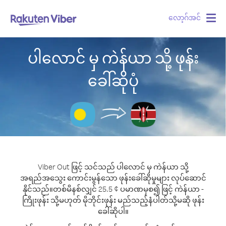
လော့ဂ်အင်
Togg
navig
ပါလောင် မှ ကဲန်ယာ သို့ ဖုန်း
ခေါ်ဆိုပုံ
Viber Out ဖြင့် သင်သည် ပါလောင် မှ ကဲန်ယာ သို့
အရည်အသွေး ကောင်းမွန်သော ဖုန်းခေါ်ဆိုမှုများ လုပ်ဆောင်
နိုင်သည်။
တစ်မိနစ်လျှင် 25.5 ¢ ပမာဏမှစ၍ ဖြင့် ကဲန်ယာ -
ကြိုးဖုန်း သို့မဟုတ် မိုဘိုင်းဖုန်း မည်သည့်နံပါတ်သို့မဆို ဖုန်း
ခေါ်ဆိုပါ။