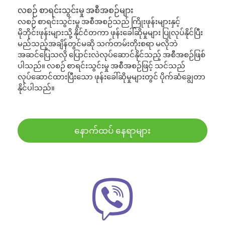
လစဉ် စာရင်းသွင်းမှု အစီအစဉ်များ
လစဉ် စာရင်းသွင်းမှု အစီအစဉ်သည် ကြိုးဖုန်းများနှင့်
မိုဘိုင်းဖုန်းများသို့ နိုင်ငံတကာ ဖုန်းခေါ်ဆိုမှုများ ပြုလုပ်နိုင်ပြီး
မည်သည့်အချိန်တွင်မဆို သက်တမ်းတိုးစရာ မလိုဘဲ
အဆင်ပြေသလို ပြောင်းလဲလုပ်ဆောင်နိုင်သည့် အစီအစဉ်ဖြစ်
ပါသည်။ လစဉ် စာရင်းသွင်းမှု အစီအစဉ်ဖြင့် သင်သည်
လုပ်ဆောင်ထားပြီးသော ဖုန်းခေါ်ဆိုမှုများတွင် ပိုက်ဆံချွေတာ
နိုင်ပါသည်။
နောက်ထပ် နေရာများ