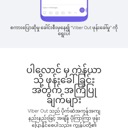
စကားပြောဆိုမှု ခေါင်းစီးမှနေ၍ “Viber Out ဖုန်းခေါ်မှု” ကို
ရွေးပါ
ပါလောင် မှ ကဲန်ယာ
သို့ ဖုန်းခေါ်ခြင်း
အတွက် အကြံပြု
ချက်များ
Viber Out သည် ပိုက်ဆံအကုန်အကျ
နည်းနည်းဖြင့် အချိန် ပိုကြာကြာ ဖုန်း
ပြောနိုင်စေပါသည်။ ကျွန်ုပ်တို့၏