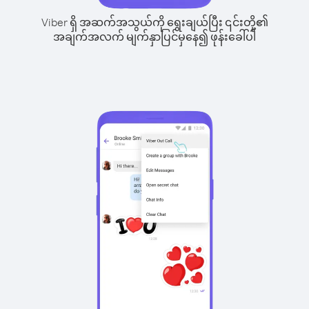
Viber ရှိ အဆက်အသွယ်ကို ရွေးချယ်ပြီး ၎င်းတို့၏
အချက်အလက် မျက်နှာပြင်မှနေ၍ ဖုန်းခေါ်ပါ