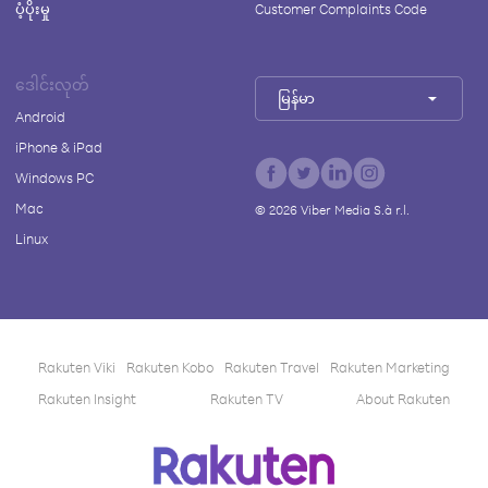
ပံ့ပိုးမှု
Customer Complaints Code
ဒေါင်းလုတ်
မြန်မာ
Android
iPhone & iPad
Windows PC
Mac
©
2026
Viber Media S.à r.l.
Linux
Rakuten Viki
Rakuten Kobo
Rakuten Travel
Rakuten Marketing
Rakuten Insight
Rakuten TV
About Rakuten