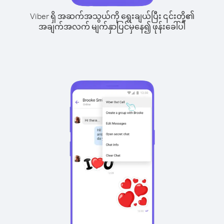
Viber ရှိ အဆက်အသွယ်ကို ရွေးချယ်ပြီး ၎င်းတို့၏
အချက်အလက် မျက်နှာပြင်မှနေ၍ ဖုန်းခေါ်ပါ