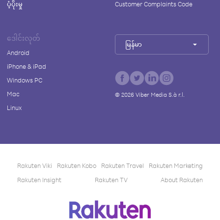
ပံ့ပိုးမှု
Customer Complaints Code
ဒေါင်းလုတ်
မြန်မာ
Android
iPhone & iPad
Windows PC
Mac
©
2026
Viber Media S.à r.l.
Linux
Rakuten Viki
Rakuten Kobo
Rakuten Travel
Rakuten Marketing
Rakuten Insight
Rakuten TV
About Rakuten