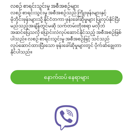
လစဉ် စာရင်းသွင်းမှု အစီအစဉ်များ
လစဉ် စာရင်းသွင်းမှု အစီအစဉ်သည် ကြိုးဖုန်းများနှင့်
မိုဘိုင်းဖုန်းများသို့ နိုင်ငံတကာ ဖုန်းခေါ်ဆိုမှုများ ပြုလုပ်နိုင်ပြီး
မည်သည့်အချိန်တွင်မဆို သက်တမ်းတိုးစရာ မလိုဘဲ
အဆင်ပြေသလို ပြောင်းလဲလုပ်ဆောင်နိုင်သည့် အစီအစဉ်ဖြစ်
ပါသည်။ လစဉ် စာရင်းသွင်းမှု အစီအစဉ်ဖြင့် သင်သည်
လုပ်ဆောင်ထားပြီးသော ဖုန်းခေါ်ဆိုမှုများတွင် ပိုက်ဆံချွေတာ
နိုင်ပါသည်။
နောက်ထပ် နေရာများ