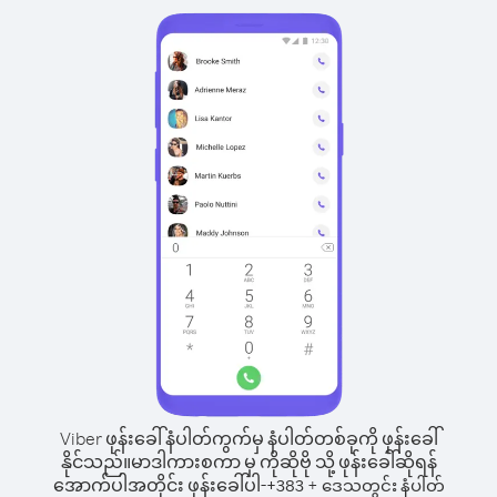
Viber ဖုန်းခေါ်နံပါတ်ကွက်မှ နံပါတ်တစ်ခုကို ဖုန်းခေါ်
နိုင်သည်။
မာဒါကားစကာ မှ ကိုဆိုဗို သို့ ဖုန်းခေါ်ဆိုရန်
အောက်ပါအတိုင်း ဖုန်းခေါ်ပါ-
+
+
383
ဒေသတွင်း နံပါတ်