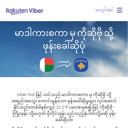
လော့ဂ်အင်
Togg
navig
မာဒါကားစကာ မှ ကိုဆိုဗို သို့
ဖုန်းခေါ်ဆိုပုံ
Viber Out ဖြင့် သင်သည် မာဒါကားစကာ မှ ကိုဆိုဗို သို့
အရည်အသွေး ကောင်းမွန်သော ဖုန်းခေါ်ဆိုမှုများ လုပ်ဆောင်
နိုင်သည်။
တစ်မိနစ်လျှင် 22.0 ¢ ပမာဏမှစ၍ ဖြင့် ကိုဆိုဗို -
ကြိုးဖုန်း သို့မဟုတ် မိုဘိုင်းဖုန်း မည်သည့်နံပါတ်သို့မဆို ဖုန်း
ခေါ်ဆိုပါ။