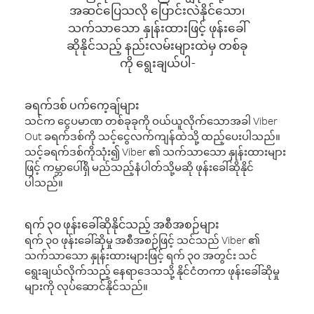
အဆင်ပြေသလို ပြောင်းလဲနိုင်သော၊
သက်သာသော နှုန်းထားဖြင့် ဖုန်းခေါ်
ဆိုနိုင်သည့် နည်းလမ်းများထဲမှ တစ်ခု
ကို ရွေးချယ်ပါ-
ခရက်ဒစ် ပက်ကေ့ချ်များ
သင်က ငွေပမာဏ တစ်ခုခုကို ဝယ်ယူလိုက်သောအခါ Viber
Out ခရက်ဒစ်ကို သင့်ငွေလက်ကျန်ထဲသို့ ထည့်ပေးပါသည်။
သင့်ခရက်ဒစ်ကိုသုံး၍ Viber ၏ သက်သာသော နှုန်းထားများ
ဖြင့် ကမ္ဘာပေါ်ရှိ မည်သည့်နံပါတ်သို့မဆို ဖုန်းခေါ်ဆိုနိုင်
ပါသည်။
ရက် ၃၀ ဖုန်းခေါ်ဆိုနိုင်သည့် အစီအစဉ်များ
ရက် ၃၀ ဖုန်းခေါ်ဆိုမှု အစီအစဉ်ဖြင့် သင်သည် Viber ၏
သက်သာသော နှုန်းထားများဖြင့် ရက် ၃၀ အတွင်း သင်
ရွေးချယ်လိုက်သည့် နေရာဒေသသို့ နိုင်ငံတကာ ဖုန်းခေါ်ဆိုမှု
များကို လုပ်ဆောင်နိုင်သည်။