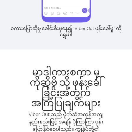
စကားပြောဆိုမှု ခေါင်းစီးမှနေ၍ “Viber Out ဖုန်းခေါ်မှု” ကို
ရွေးပါ
မာဒါကားစကာ မှ
ကိုဆိုဗို သို့ ဖုန်းခေါ်
ခြင်းအတွက်
အကြံပြုချက်များ
Viber Out သည် ပိုက်ဆံအကုန်အကျ
နည်းနည်းဖြင့် အချိန် ပိုကြာကြာ ဖုန်း
ပြောနိုင်စေပါသည်။ ကျွန်ုပ်တို့၏