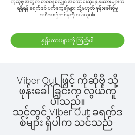
ကိုဆိုဗို အတွက် တစ်မိနစ်လျှင် အကောင်းဆုံး နှုန်းထားများကို
ရရှိရန် ခရက်ဒစ် ပက်ကေ့ချ်များ သို့မဟုတ် ဖုန်းခေါ်ဆိုမှု
အစီအစဉ်တစ်ခုကို ဝယ်ယူပါ။
နှုန်းထားများကို ကြည့်ပါ
Viber Out ဖြင့် ကိုဆိုဗို သို့
ဖုန်းခေါ်ခြင်းက လွယ်ကူ
ပါသည်။
သင့်တွင် Viber Out ခရက်ဒ
စ်များ ရှိပါက သင်သည်-