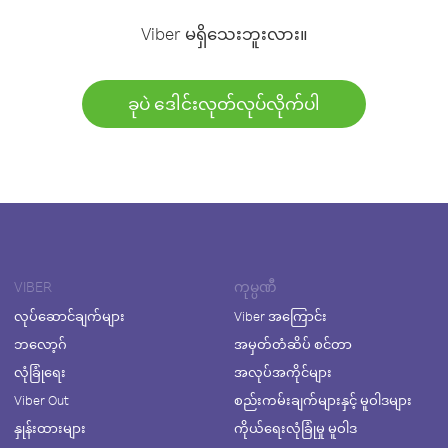
Viber မရှိသေးဘူးလား။
ခုပဲ ဒေါင်းလုတ်လုပ်လိုက်ပါ
VIBER
ကုမ္ပဏီ
လုပ်ဆောင်ချက်များ
Viber အကြောင်း
ဘလော့ဂ်
အမှတ်တံဆိပ် စင်တာ
လုံခြုံရေး
အလုပ်အကိုင်များ
Viber Out
စည်းကမ်းချက်များနှင့် မူဝါဒများ
နှုန်းထားများ
ကိုယ်ရေးလုံခြုံမှု မူဝါဒ