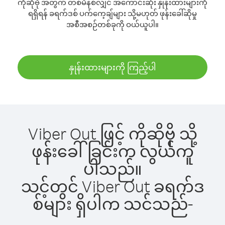
ကိုဆိုဗို အတွက် တစ်မိနစ်လျှင် အကောင်းဆုံး နှုန်းထားများကို
ရရှိရန် ခရက်ဒစ် ပက်ကေ့ချ်များ သို့မဟုတ် ဖုန်းခေါ်ဆိုမှု
အစီအစဉ်တစ်ခုကို ဝယ်ယူပါ။
နှုန်းထားများကို ကြည့်ပါ
Viber Out ဖြင့် ကိုဆိုဗို သို့
ဖုန်းခေါ်ခြင်းက လွယ်ကူ
ပါသည်။
သင့်တွင် Viber Out ခရက်ဒ
စ်များ ရှိပါက သင်သည်-