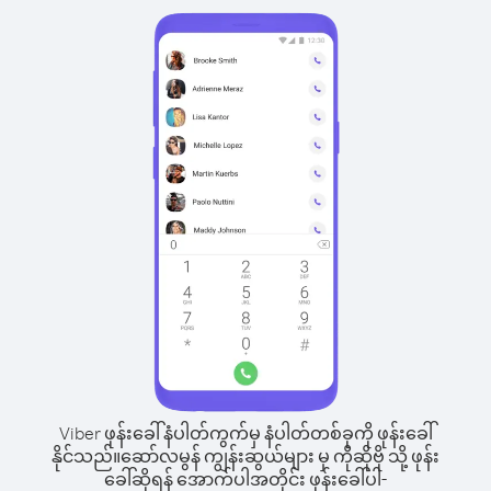
Viber ဖုန်းခေါ်နံပါတ်ကွက်မှ နံပါတ်တစ်ခုကို ဖုန်းခေါ်
နိုင်သည်။
ဆော်လမွန် ကျွန်းဆွယ်များ မှ ကိုဆိုဗို သို့ ဖုန်း
ခေါ်ဆိုရန် အောက်ပါအတိုင်း ဖုန်းခေါ်ပါ-