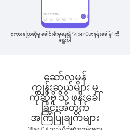
စကားပြောဆိုမှု ခေါင်းစီးမှနေ၍ “Viber Out ဖုန်းခေါ်မှု” ကို
ရွေးပါ
ဆော်လမွန်
ကျွန်းဆွယ်များ မှ
ကိုဆိုဗို သို့ ဖုန်းခေါ်
ခြင်းအတွက်
အကြံပြုချက်များ
Viber Out သည် ပိုက်ဆံအကုန်အကျ