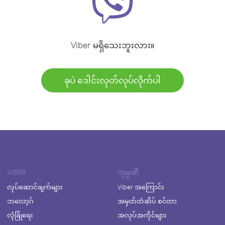
Viber မရှိသေးဘူးလား။
ခုပဲ ဒေါင်းလုတ်လုပ်လိုက်ပါ
VIBER
ကုမ္ပဏီ
လုပ်ဆောင်ချက်များ
Viber အကြောင်း
ဘလော့ဂ်
အမှတ်တံဆိပ် စင်တာ
လုံခြုံရေး
အလုပ်အကိုင်များ