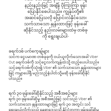
နည်းနည်းဖြင့် အချိန် ပိုကြာကြာ ဖုန်း
ပြောနိုင်စေပါသည်။ ကျွန်ုပ်တို့၏
အဆင်ပြေသလို ပြောင်းလဲနိုင်သော၊
သက်သာသော နှုန်းထားဖြင့် ဖုန်းခေါ်
ဆိုနိုင်သည့် နည်းလမ်းများထဲမှ တစ်ခု
ကို ရွေးချယ်ပါ-
ခရက်ဒစ် ပက်ကေ့ချ်များ
သင်က ငွေပမာဏ တစ်ခုခုကို ဝယ်ယူလိုက်သောအခါ Viber
Out ခရက်ဒစ်ကို သင့်ငွေလက်ကျန်ထဲသို့ ထည့်ပေးပါသည်။
သင့်ခရက်ဒစ်ကိုသုံး၍ Viber ၏ သက်သာသော နှုန်းထားများ
ဖြင့် ကမ္ဘာပေါ်ရှိ မည်သည့်နံပါတ်သို့မဆို ဖုန်းခေါ်ဆိုနိုင်
ပါသည်။
ရက် ၃၀ ဖုန်းခေါ်ဆိုနိုင်သည့် အစီအစဉ်များ
ရက် ၃၀ ဖုန်းခေါ်ဆိုမှု အစီအစဉ်ဖြင့် သင်သည် Viber ၏
သက်သာသော နှုန်းထားများဖြင့် ရက် ၃၀ အတွင်း သင်
ရွေးချယ်လိုက်သည့် နေရာဒေသသို့ နိုင်ငံတကာ ဖုန်းခေါ်ဆိုမှု