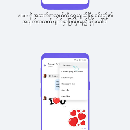
Viber ရှိ အဆက်အသွယ်ကို ရွေးချယ်ပြီး ၎င်းတို့၏
အချက်အလက် မျက်နှာပြင်မှနေ၍ ဖုန်းခေါ်ပါ