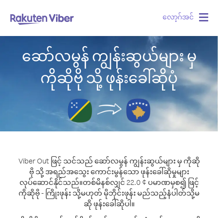
လော့ဂ်အင်
Togg
navig
ဆော်လမွန် ကျွန်းဆွယ်များ မှ
ကိုဆိုဗို သို့ ဖုန်းခေါ်ဆိုပုံ
Viber Out ဖြင့် သင်သည် ဆော်လမွန် ကျွန်းဆွယ်များ မှ ကိုဆို
ဗို သို့ အရည်အသွေး ကောင်းမွန်သော ဖုန်းခေါ်ဆိုမှုများ
လုပ်ဆောင်နိုင်သည်။
တစ်မိနစ်လျှင် 22.0 ¢ ပမာဏမှစ၍ ဖြင့်
ကိုဆိုဗို - ကြိုးဖုန်း သို့မဟုတ် မိုဘိုင်းဖုန်း မည်သည့်နံပါတ်သို့မ
ဆို ဖုန်းခေါ်ဆိုပါ။