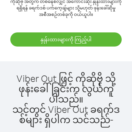
ကိုဆိုဗို အတွက် တစ်မိနစ်လျှင် အကောင်းဆုံး နှုန်းထားများကို
ရရှိရန် ခရက်ဒစ် ပက်ကေ့ချ်များ သို့မဟုတ် ဖုန်းခေါ်ဆိုမှု
အစီအစဉ်တစ်ခုကို ဝယ်ယူပါ။
နှုန်းထားများကို ကြည့်ပါ
Viber Out ဖြင့် ကိုဆိုဗို သို့
ဖုန်းခေါ်ခြင်းက လွယ်ကူ
ပါသည်။
သင့်တွင် Viber Out ခရက်ဒ
စ်များ ရှိပါက သင်သည်-