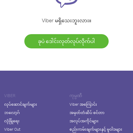
Viber မရှိသေးဘူးလား။
ခုပဲ ဒေါင်းလုတ်လုပ်လိုက်ပါ
VIBER
ကုမ္ပဏီ
လုပ်ဆောင်ချက်များ
Viber အကြောင်း
ဘလော့ဂ်
အမှတ်တံဆိပ် စင်တာ
လုံခြုံရေး
အလုပ်အကိုင်များ
Viber Out
စည်းကမ်းချက်များနှင့် မူဝါဒများ