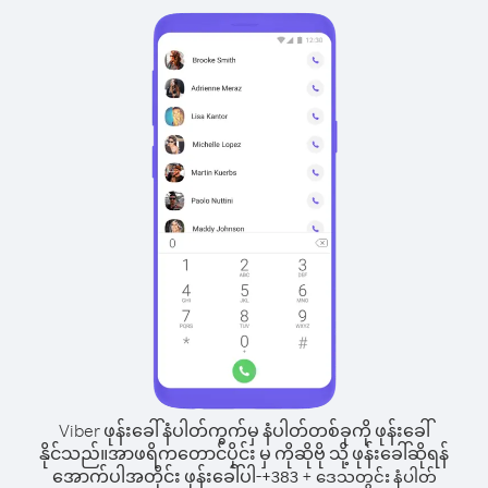
Viber ဖုန်းခေါ်နံပါတ်ကွက်မှ နံပါတ်တစ်ခုကို ဖုန်းခေါ်
နိုင်သည်။
အာဖရိကတောင်ပိုင်း မှ ကိုဆိုဗို သို့ ဖုန်းခေါ်ဆိုရန်
အောက်ပါအတိုင်း ဖုန်းခေါ်ပါ-
+
+
383
ဒေသတွင်း နံပါတ်