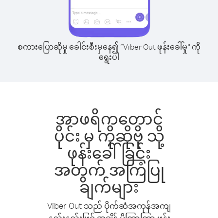
စကားပြောဆိုမှု ခေါင်းစီးမှနေ၍ “Viber Out ဖုန်းခေါ်မှု” ကို
ရွေးပါ
အာဖရိကတောင်
ပိုင်း မှ ကိုဆိုဗို သို့
ဖုန်းခေါ်ခြင်း
အတွက် အကြံပြု
ချက်များ
Viber Out သည် ပိုက်ဆံအကုန်အကျ
နည်းနည်းဖြင့် အချိန် ပိုကြာကြာ ဖုန်း