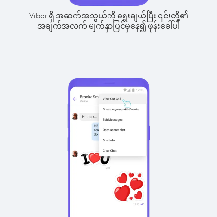
Viber ရှိ အဆက်အသွယ်ကို ရွေးချယ်ပြီး ၎င်းတို့၏
အချက်အလက် မျက်နှာပြင်မှနေ၍ ဖုန်းခေါ်ပါ