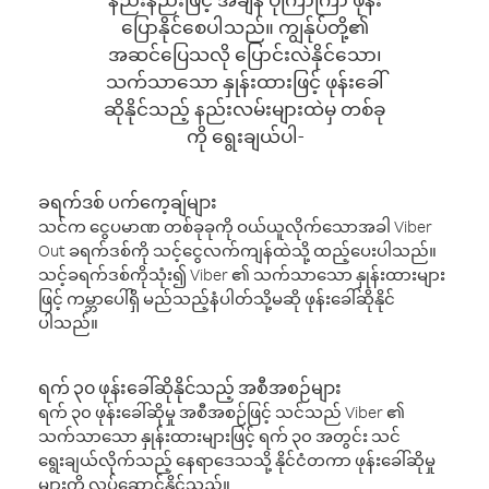
ပြောနိုင်စေပါသည်။ ကျွန်ုပ်တို့၏
အဆင်ပြေသလို ပြောင်းလဲနိုင်သော၊
သက်သာသော နှုန်းထားဖြင့် ဖုန်းခေါ်
ဆိုနိုင်သည့် နည်းလမ်းများထဲမှ တစ်ခု
ကို ရွေးချယ်ပါ-
ခရက်ဒစ် ပက်ကေ့ချ်များ
သင်က ငွေပမာဏ တစ်ခုခုကို ဝယ်ယူလိုက်သောအခါ Viber
Out ခရက်ဒစ်ကို သင့်ငွေလက်ကျန်ထဲသို့ ထည့်ပေးပါသည်။
သင့်ခရက်ဒစ်ကိုသုံး၍ Viber ၏ သက်သာသော နှုန်းထားများ
ဖြင့် ကမ္ဘာပေါ်ရှိ မည်သည့်နံပါတ်သို့မဆို ဖုန်းခေါ်ဆိုနိုင်
ပါသည်။
ရက် ၃၀ ဖုန်းခေါ်ဆိုနိုင်သည့် အစီအစဉ်များ
ရက် ၃၀ ဖုန်းခေါ်ဆိုမှု အစီအစဉ်ဖြင့် သင်သည် Viber ၏
သက်သာသော နှုန်းထားများဖြင့် ရက် ၃၀ အတွင်း သင်
ရွေးချယ်လိုက်သည့် နေရာဒေသသို့ နိုင်ငံတကာ ဖုန်းခေါ်ဆိုမှု
များကို လုပ်ဆောင်နိုင်သည်။