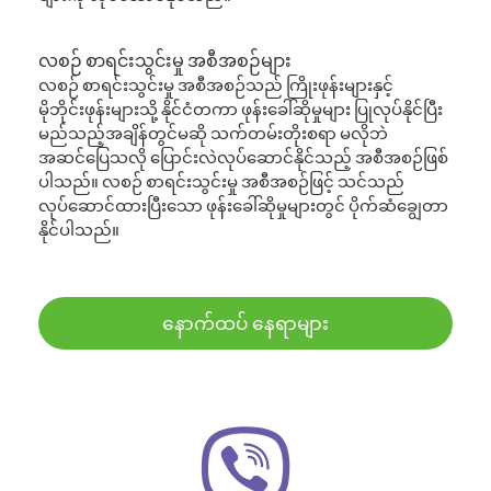
လစဉ် စာရင်းသွင်းမှု အစီအစဉ်များ
လစဉ် စာရင်းသွင်းမှု အစီအစဉ်သည် ကြိုးဖုန်းများနှင့်
မိုဘိုင်းဖုန်းများသို့ နိုင်ငံတကာ ဖုန်းခေါ်ဆိုမှုများ ပြုလုပ်နိုင်ပြီး
မည်သည့်အချိန်တွင်မဆို သက်တမ်းတိုးစရာ မလိုဘဲ
အဆင်ပြေသလို ပြောင်းလဲလုပ်ဆောင်နိုင်သည့် အစီအစဉ်ဖြစ်
ပါသည်။ လစဉ် စာရင်းသွင်းမှု အစီအစဉ်ဖြင့် သင်သည်
လုပ်ဆောင်ထားပြီးသော ဖုန်းခေါ်ဆိုမှုများတွင် ပိုက်ဆံချွေတာ
နိုင်ပါသည်။
နောက်ထပ် နေရာများ