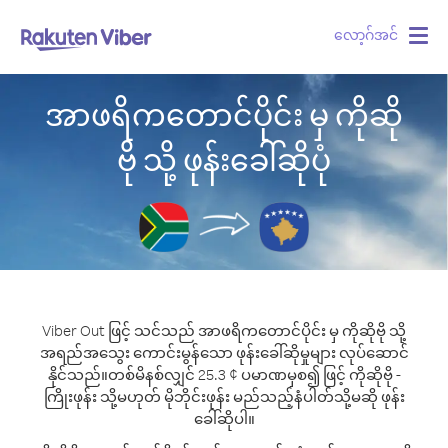
လော့ဂ်အင်
Togg
navig
အာဖရိကတောင်ပိုင်း မှ ကိုဆို
ဗို သို့ ဖုန်းခေါ်ဆိုပုံ
Viber Out ဖြင့် သင်သည် အာဖရိကတောင်ပိုင်း မှ ကိုဆိုဗို သို့
အရည်အသွေး ကောင်းမွန်သော ဖုန်းခေါ်ဆိုမှုများ လုပ်ဆောင်
နိုင်သည်။
တစ်မိနစ်လျှင် 25.3 ¢ ပမာဏမှစ၍ ဖြင့် ကိုဆိုဗို -
ကြိုးဖုန်း သို့မဟုတ် မိုဘိုင်းဖုန်း မည်သည့်နံပါတ်သို့မဆို ဖုန်း
ခေါ်ဆိုပါ။