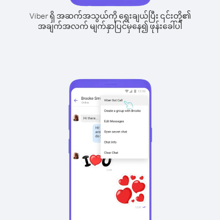
Viber ရှိ အဆက်အသွယ်ကို ရွေးချယ်ပြီး ၎င်းတို့၏
အချက်အလက် မျက်နှာပြင်မှနေ၍ ဖုန်းခေါ်ပါ