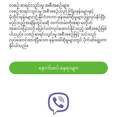
လစဉ် စာရင်းသွင်းမှု အစီအစဉ်များ
လစဉ် စာရင်းသွင်းမှု အစီအစဉ်သည် ကြိုးဖုန်းများနှင့်
မိုဘိုင်းဖုန်းများသို့ နိုင်ငံတကာ ဖုန်းခေါ်ဆိုမှုများ ပြုလုပ်နိုင်ပြီး
မည်သည့်အချိန်တွင်မဆို သက်တမ်းတိုးစရာ မလိုဘဲ
အဆင်ပြေသလို ပြောင်းလဲလုပ်ဆောင်နိုင်သည့် အစီအစဉ်ဖြစ်
ပါသည်။ လစဉ် စာရင်းသွင်းမှု အစီအစဉ်ဖြင့် သင်သည်
လုပ်ဆောင်ထားပြီးသော ဖုန်းခေါ်ဆိုမှုများတွင် ပိုက်ဆံချွေတာ
နိုင်ပါသည်။
နောက်ထပ် နေရာများ