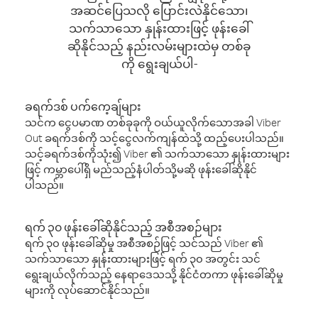
အဆင်ပြေသလို ပြောင်းလဲနိုင်သော၊
သက်သာသော နှုန်းထားဖြင့် ဖုန်းခေါ်
ဆိုနိုင်သည့် နည်းလမ်းများထဲမှ တစ်ခု
ကို ရွေးချယ်ပါ-
ခရက်ဒစ် ပက်ကေ့ချ်များ
သင်က ငွေပမာဏ တစ်ခုခုကို ဝယ်ယူလိုက်သောအခါ Viber
Out ခရက်ဒစ်ကို သင့်ငွေလက်ကျန်ထဲသို့ ထည့်ပေးပါသည်။
သင့်ခရက်ဒစ်ကိုသုံး၍ Viber ၏ သက်သာသော နှုန်းထားများ
ဖြင့် ကမ္ဘာပေါ်ရှိ မည်သည့်နံပါတ်သို့မဆို ဖုန်းခေါ်ဆိုနိုင်
ပါသည်။
ရက် ၃၀ ဖုန်းခေါ်ဆိုနိုင်သည့် အစီအစဉ်များ
ရက် ၃၀ ဖုန်းခေါ်ဆိုမှု အစီအစဉ်ဖြင့် သင်သည် Viber ၏
သက်သာသော နှုန်းထားများဖြင့် ရက် ၃၀ အတွင်း သင်
ရွေးချယ်လိုက်သည့် နေရာဒေသသို့ နိုင်ငံတကာ ဖုန်းခေါ်ဆိုမှု
များကို လုပ်ဆောင်နိုင်သည်။