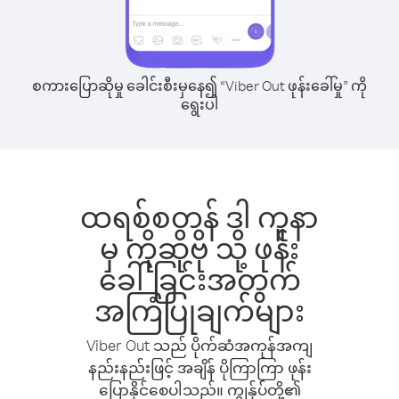
စကားပြောဆိုမှု ခေါင်းစီးမှနေ၍ “Viber Out ဖုန်းခေါ်မှု” ကို
ရွေးပါ
ထရစ်စတန် ဒါ ကူနာ
မှ ကိုဆိုဗို သို့ ဖုန်း
ခေါ်ခြင်းအတွက်
အကြံပြုချက်များ
Viber Out သည် ပိုက်ဆံအကုန်အကျ
နည်းနည်းဖြင့် အချိန် ပိုကြာကြာ ဖုန်း
ပြောနိုင်စေပါသည်။ ကျွန်ုပ်တို့၏