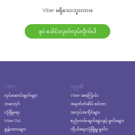
Viber မရှိသေးဘူးလား။
ခုပဲ ဒေါင်းလုတ်လုပ်လိုက်ပါ
VIBER
ကုမ္ပဏီ
လုပ်ဆောင်ချက်များ
Viber အကြောင်း
ဘလော့ဂ်
အမှတ်တံဆိပ် စင်တာ
လုံခြုံရေး
အလုပ်အကိုင်များ
Viber Out
စည်းကမ်းချက်များနှင့် မူဝါဒများ
နှုန်းထားများ
ကိုယ်ရေးလုံခြုံမှု မူဝါဒ