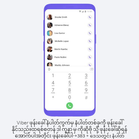
Viber ဖုန်းခေါ်နံပါတ်ကွက်မှ နံပါတ်တစ်ခုကို ဖုန်းခေါ်
နိုင်သည်။
ထရစ်စတန် ဒါ ကူနာ မှ ကိုဆိုဗို သို့ ဖုန်းခေါ်ဆိုရန်
အောက်ပါအတိုင်း ဖုန်းခေါ်ပါ-
+
+
383
ဒေသတွင်း နံပါတ်