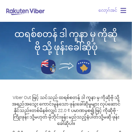
လော့ဂ်အင်
Togg
navig
ထရစ်စတန် ဒါ ကူနာ မှ ကိုဆို
ဗို သို့ ဖုန်းခေါ်ဆိုပုံ
Viber Out ဖြင့် သင်သည် ထရစ်စတန် ဒါ ကူနာ မှ ကိုဆိုဗို သို့
အရည်အသွေး ကောင်းမွန်သော ဖုန်းခေါ်ဆိုမှုများ လုပ်ဆောင်
နိုင်သည်။
တစ်မိနစ်လျှင် 22.0 ¢ ပမာဏမှစ၍ ဖြင့် ကိုဆိုဗို -
ကြိုးဖုန်း သို့မဟုတ် မိုဘိုင်းဖုန်း မည်သည့်နံပါတ်သို့မဆို ဖုန်း
ခေါ်ဆိုပါ။