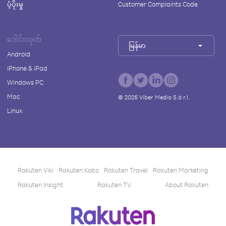
ပံ့ပိုးမှု
Customer Complaints Code
ဒေါင်းလုတ်
မြန်မာ
Android
iPhone & iPad
Windows PC
Mac
©
2026
Viber Media S.à r.l.
Linux
Rakuten Viki
Rakuten Kobo
Rakuten Travel
Rakuten Marketing
Rakuten Insight
Rakuten TV
About Rakuten