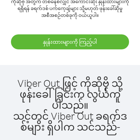
ကိုဆိုဗို အတွက် တစ်မိနစ်လျှင် အကောင်းဆုံး နှုန်းထားများကို
ရရှိရန် ခရက်ဒစ် ပက်ကေ့ချ်များ သို့မဟုတ် ဖုန်းခေါ်ဆိုမှု
အစီအစဉ်တစ်ခုကို ဝယ်ယူပါ။
နှုန်းထားများကို ကြည့်ပါ
Viber Out ဖြင့် ကိုဆိုဗို သို့
ဖုန်းခေါ်ခြင်းက လွယ်ကူ
ပါသည်။
သင့်တွင် Viber Out ခရက်ဒ
စ်များ ရှိပါက သင်သည်-