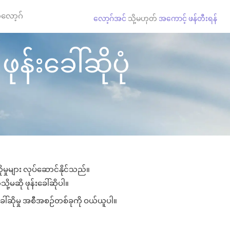
လော့ဂ်
လော့ဂ်အင်
သို့မဟုတ်
အကောင့် ဖန်တီးရန်
န်းခေါ်ဆိုပုံ
ုမှုများ လုပ်ဆောင်နိုင်သည်။
ို့မဆို ဖုန်းခေါ်ဆိုပါ။
ခေါ်ဆိုမှု အစီအစဉ်တစ်ခုကို ဝယ်ယူပါ။