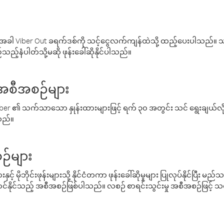
ါ Viber Out ခရက်ဒစ်ကို သင့်ငွေလက်ကျန်ထဲသို့ ထည့်ပေးပါသည်။ သင
ည့်နံပါတ်သို့မဆို ဖုန်းခေါ်ဆိုနိုင်ပါသည်။
် အစီအစဉ်များ
် Viber ၏ သက်သာသော နှုန်းထားများဖြင့် ရက် ၃၀ အတွင်း သင် ရွေးချယ်
်သည်။
ဉ်များ
့် မိုဘိုင်းဖုန်းများသို့ နိုင်ငံတကာ ဖုန်းခေါ်ဆိုမှုများ ပြုလုပ်နိုင်ပြီး
်နိုင်သည့် အစီအစဉ်ဖြစ်ပါသည်။ လစဉ် စာရင်းသွင်းမှု အစီအစဉ်ဖြင့်