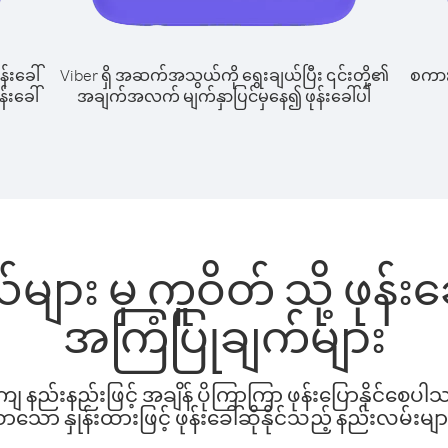
န်းခေါ်
Viber ရှိ အဆက်အသွယ်ကို ရွေးချယ်ပြီး ၎င်းတို့၏
စကားပ
်းခေါ်
အချက်အလက် မျက်နှာပြင်မှနေ၍ ဖုန်းခေါ်ပါ
များ မှ ကူဝိတ် သို့ ဖုန်
အကြံပြုချက်များ
နည်းနည်းဖြင့် အချိန် ပိုကြာကြာ ဖုန်းပြောနိုင်စေပ
ော နှုန်းထားဖြင့် ဖုန်းခေါ်ဆိုနိုင်သည့် နည်းလမ်းမျာ