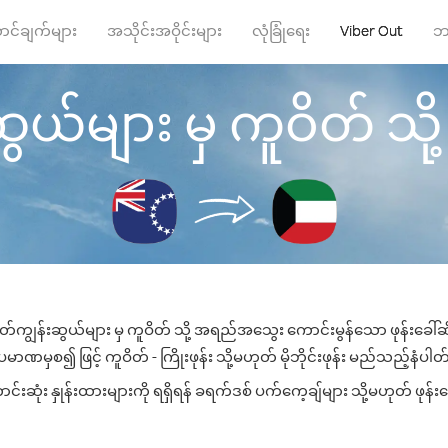
ာင်ချက်များ
အသိုင်းအဝိုင်းများ
လုံခြုံရေး
Viber Out
ဘ
ယ်များ မှ ကူဝိတ် သို့ ဖု
်ကျွန်းဆွယ်များ မှ ကူဝိတ် သို့ အရည်အသွေး ကောင်းမွန်သော ဖုန်းခေါ်ဆိ
မာဏမှစ၍ ဖြင့် ကူဝိတ် - ကြိုးဖုန်း သို့မဟုတ် မိုဘိုင်းဖုန်း မည်သည့်နံပါတ်သ
ဆုံး နှုန်းထားများကို ရရှိရန် ခရက်ဒစ် ပက်ကေ့ချ်များ သို့မဟုတ် ဖုန်း