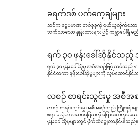
ခရက်ဒစ် ပက်ကေ့ချ်များ
သင်က ငွေပမာဏ တစ်ခုခုကို ဝယ်ယူလိုက်သောအခ
သက်သာသော နှုန်းထားများဖြင့် ကမ္ဘာပေါ်ရှိ မည်သ
ရက် ၃၀ ဖုန်းခေါ်ဆိုနိုင်သည့
ရက် ၃၀ ဖုန်းခေါ်ဆိုမှု အစီအစဉ်ဖြင့် သင်သည
နိုင်ငံတကာ ဖုန်းခေါ်ဆိုမှုများကို လုပ်ဆောင်နိုင
လစဉ် စာရင်းသွင်းမှု အစီအစ
လစဉ် စာရင်းသွင်းမှု အစီအစဉ်သည် ကြိုးဖုန်းများနှင
စရာ မလိုဘဲ အဆင်ပြေသလို ပြောင်းလဲလုပ်ဆောင
ဖုန်းခေါ်ဆိုမှုများတွင် ပိုက်ဆံချွေတာနိုင်ပါသည်။