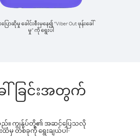
ြောဆိုမှု ခေါင်းစီးမှနေ၍ “Viber Out ဖုန်းခေါ်
မှု” ကို ရွေးပါ
းခေါ်ခြင်းအတွက်
ါသည်။ ကျွန်ုပ်တို့၏ အဆင်ပြေသလို
းထဲမှ တစ်ခုကို ရွေးချယ်ပါ-