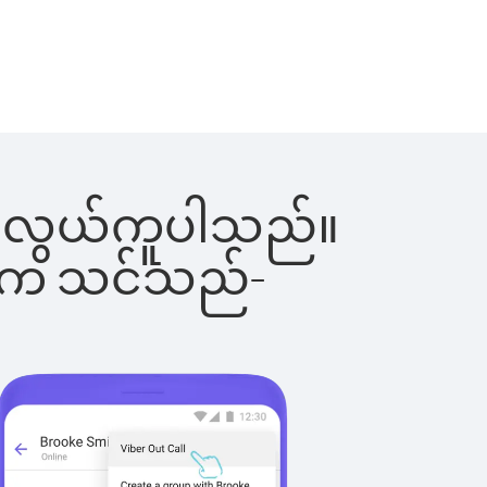
င်းက လွယ်ကူပါသည်။
ိပါက သင်သည်-