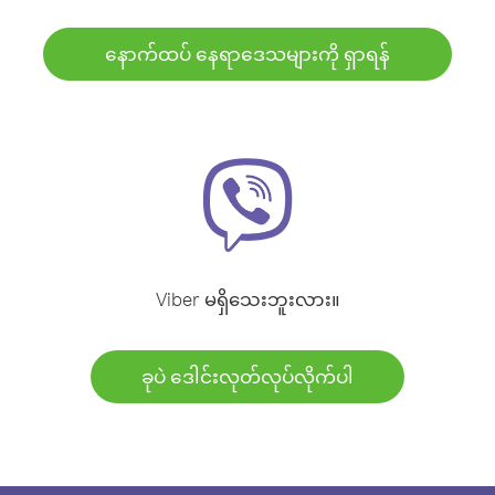
နောက်ထပ် နေရာဒေသများကို ရှာရန်
Viber မရှိသေးဘူးလား။
ခုပဲ ဒေါင်းလုတ်လုပ်လိုက်ပါ