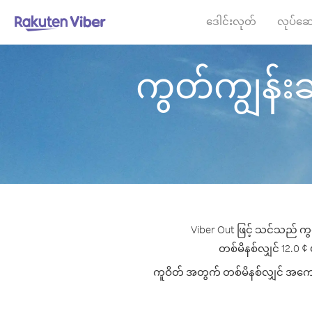
ဒေါင်းလုတ်
လုပ်ဆေ
ကွတ်ကျွန်းဆွ
Viber Out ဖြင့် သင်သည် ကွတ
တစ်မိနစ်လျှင် 12.0 ¢ ပ
ကူဝိတ် အတွက် တစ်မိနစ်လျှင် အကောင်း