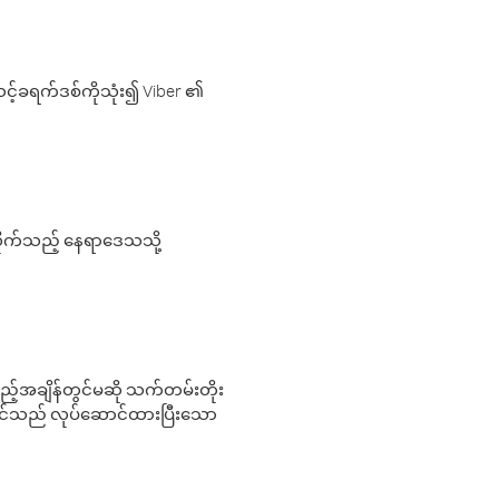
့်ခရက်ဒစ်ကိုသုံး၍ Viber ၏
လိုက်သည့် နေရာဒေသသို့
 မည်သည့်အချိန်တွင်မဆို သက်တမ်းတိုး
 သင်သည် လုပ်ဆောင်ထားပြီးသော