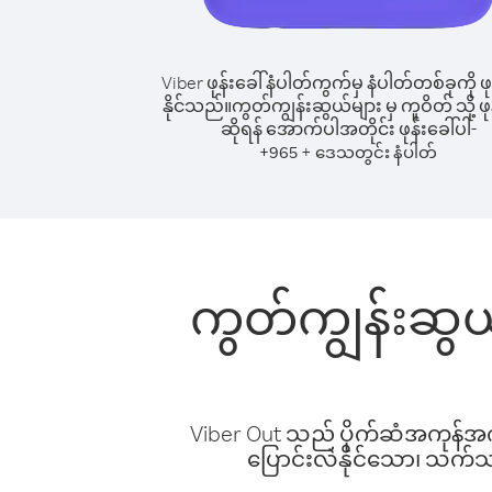
Viber ဖုန်းခေါ်နံပါတ်ကွက်မှ နံပါတ်တစ်ခုကို ဖု
နိုင်သည်။
ကွတ်ကျွန်းဆွယ်များ မှ ကူဝိတ် သို့ ဖုန
ဆိုရန် အောက်ပါအတိုင်း ဖုန်းခေါ်ပါ-
+
+
965
ဒေသတွင်း နံပါတ်
ကွတ်ကျွန်းဆွယ်
Viber Out သည် ပိုက်ဆံအကုန်အကျ 
ပြောင်းလဲနိုင်သော၊ သက်သာသ