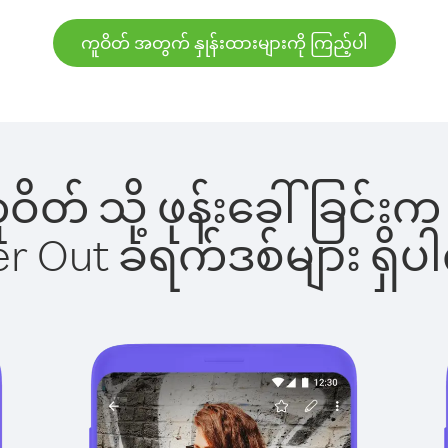
ကူဝိတ် အတွက် နှုန်းထားများကို ကြည့်ပါ
ကူဝိတ် သို့ ဖုန်းခေါ်ခြ
ber Out ခရက်ဒစ်များ ရှ