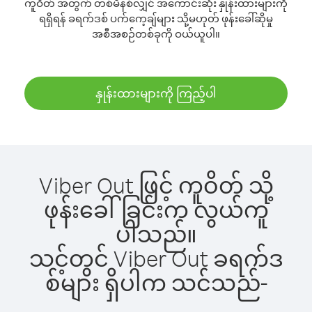
ကူဝိတ် အတွက် တစ်မိနစ်လျှင် အကောင်းဆုံး နှုန်းထားများကို
ရရှိရန် ခရက်ဒစ် ပက်ကေ့ချ်များ သို့မဟုတ် ဖုန်းခေါ်ဆိုမှု
အစီအစဉ်တစ်ခုကို ဝယ်ယူပါ။
နှုန်းထားများကို ကြည့်ပါ
Viber Out ဖြင့် ကူဝိတ် သို့
ဖုန်းခေါ်ခြင်းက လွယ်ကူ
ပါသည်။
သင့်တွင် Viber Out ခရက်ဒ
စ်များ ရှိပါက သင်သည်-