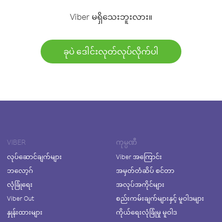
Viber မရှိသေးဘူးလား။
ခုပဲ ဒေါင်းလုတ်လုပ်လိုက်ပါ
VIBER
ကုမ္ပဏီ
လုပ်ဆောင်ချက်များ
Viber အကြောင်း
ဘလော့ဂ်
အမှတ်တံဆိပ် စင်တာ
လုံခြုံရေး
အလုပ်အကိုင်များ
Viber Out
စည်းကမ်းချက်များနှင့် မူဝါဒများ
နှုန်းထားများ
ကိုယ်ရေးလုံခြုံမှု မူဝါဒ