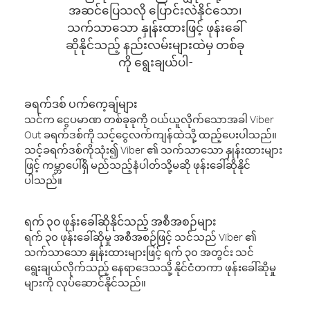
အဆင်ပြေသလို ပြောင်းလဲနိုင်သော၊
သက်သာသော နှုန်းထားဖြင့် ဖုန်းခေါ်
ဆိုနိုင်သည့် နည်းလမ်းများထဲမှ တစ်ခု
ကို ရွေးချယ်ပါ-
ခရက်ဒစ် ပက်ကေ့ချ်များ
သင်က ငွေပမာဏ တစ်ခုခုကို ဝယ်ယူလိုက်သောအခါ Viber
Out ခရက်ဒစ်ကို သင့်ငွေလက်ကျန်ထဲသို့ ထည့်ပေးပါသည်။
သင့်ခရက်ဒစ်ကိုသုံး၍ Viber ၏ သက်သာသော နှုန်းထားများ
ဖြင့် ကမ္ဘာပေါ်ရှိ မည်သည့်နံပါတ်သို့မဆို ဖုန်းခေါ်ဆိုနိုင်
ပါသည်။
ရက် ၃၀ ဖုန်းခေါ်ဆိုနိုင်သည့် အစီအစဉ်များ
ရက် ၃၀ ဖုန်းခေါ်ဆိုမှု အစီအစဉ်ဖြင့် သင်သည် Viber ၏
သက်သာသော နှုန်းထားများဖြင့် ရက် ၃၀ အတွင်း သင်
ရွေးချယ်လိုက်သည့် နေရာဒေသသို့ နိုင်ငံတကာ ဖုန်းခေါ်ဆိုမှု
များကို လုပ်ဆောင်နိုင်သည်။