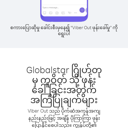
စကားပြောဆိုမှု ခေါင်းစီးမှနေ၍ “Viber Out ဖုန်းခေါ်မှု” ကို
ရွေးပါ
Globalstar ဂြိုဟ်တု
မှ ကူဝိတ် သို့ ဖုန်း
ခေါ်ခြင်းအတွက်
အကြံပြုချက်များ
Viber Out သည် ပိုက်ဆံအကုန်အကျ
နည်းနည်းဖြင့် အချိန် ပိုကြာကြာ ဖုန်း
ပြောနိုင်စေပါသည်။ ကျွန်ုပ်တို့၏