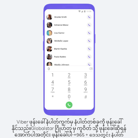
Viber ဖုန်းခေါ်နံပါတ်ကွက်မှ နံပါတ်တစ်ခုကို ဖုန်းခေါ်
နိုင်သည်။
Globalstar ဂြိုဟ်တု မှ ကူဝိတ် သို့ ဖုန်းခေါ်ဆိုရန်
အောက်ပါအတိုင်း ဖုန်းခေါ်ပါ-
+
+
965
ဒေသတွင်း နံပါတ်