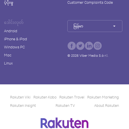
ပံ့ပိုးမှု
Customer Complaints Code
ဒေါင်းလုတ်
မြန်မာ
Android
iPhone & iPad
Windows PC
Mac
©
2026
Viber Media S.à r.l.
Linux
Rakuten Viki
Rakuten Kobo
Rakuten Travel
Rakuten Marketing
Rakuten Insight
Rakuten TV
About Rakuten