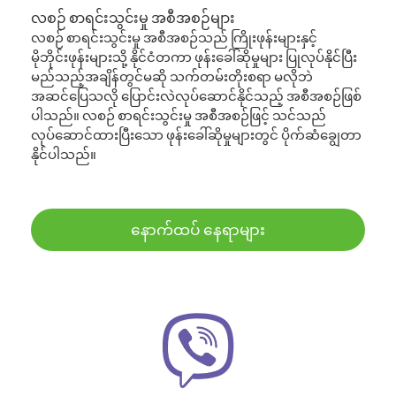
လစဉ် စာရင်းသွင်းမှု အစီအစဉ်များ
လစဉ် စာရင်းသွင်းမှု အစီအစဉ်သည် ကြိုးဖုန်းများနှင့်
မိုဘိုင်းဖုန်းများသို့ နိုင်ငံတကာ ဖုန်းခေါ်ဆိုမှုများ ပြုလုပ်နိုင်ပြီး
မည်သည့်အချိန်တွင်မဆို သက်တမ်းတိုးစရာ မလိုဘဲ
အဆင်ပြေသလို ပြောင်းလဲလုပ်ဆောင်နိုင်သည့် အစီအစဉ်ဖြစ်
ပါသည်။ လစဉ် စာရင်းသွင်းမှု အစီအစဉ်ဖြင့် သင်သည်
လုပ်ဆောင်ထားပြီးသော ဖုန်းခေါ်ဆိုမှုများတွင် ပိုက်ဆံချွေတာ
နိုင်ပါသည်။
နောက်ထပ် နေရာများ