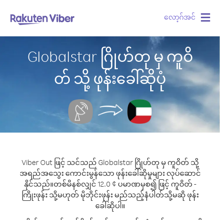
လော့ဂ်အင်
Togg
navig
Globalstar ဂြိုဟ်တု မှ ကူဝိ
တ် သို့ ဖုန်းခေါ်ဆိုပုံ
Viber Out ဖြင့် သင်သည် Globalstar ဂြိုဟ်တု မှ ကူဝိတ် သို့
အရည်အသွေး ကောင်းမွန်သော ဖုန်းခေါ်ဆိုမှုများ လုပ်ဆောင်
နိုင်သည်။
တစ်မိနစ်လျှင် 12.0 ¢ ပမာဏမှစ၍ ဖြင့် ကူဝိတ် -
ကြိုးဖုန်း သို့မဟုတ် မိုဘိုင်းဖုန်း မည်သည့်နံပါတ်သို့မဆို ဖုန်း
ခေါ်ဆိုပါ။