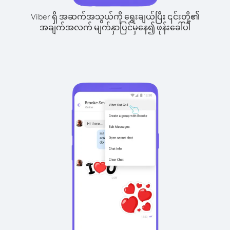
Viber ရှိ အဆက်အသွယ်ကို ရွေးချယ်ပြီး ၎င်းတို့၏
အချက်အလက် မျက်နှာပြင်မှနေ၍ ဖုန်းခေါ်ပါ