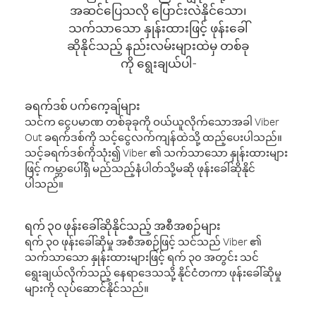
အဆင်ပြေသလို ပြောင်းလဲနိုင်သော၊
သက်သာသော နှုန်းထားဖြင့် ဖုန်းခေါ်
ဆိုနိုင်သည့် နည်းလမ်းများထဲမှ တစ်ခု
ကို ရွေးချယ်ပါ-
ခရက်ဒစ် ပက်ကေ့ချ်များ
သင်က ငွေပမာဏ တစ်ခုခုကို ဝယ်ယူလိုက်သောအခါ Viber
Out ခရက်ဒစ်ကို သင့်ငွေလက်ကျန်ထဲသို့ ထည့်ပေးပါသည်။
သင့်ခရက်ဒစ်ကိုသုံး၍ Viber ၏ သက်သာသော နှုန်းထားများ
ဖြင့် ကမ္ဘာပေါ်ရှိ မည်သည့်နံပါတ်သို့မဆို ဖုန်းခေါ်ဆိုနိုင်
ပါသည်။
ရက် ၃၀ ဖုန်းခေါ်ဆိုနိုင်သည့် အစီအစဉ်များ
ရက် ၃၀ ဖုန်းခေါ်ဆိုမှု အစီအစဉ်ဖြင့် သင်သည် Viber ၏
သက်သာသော နှုန်းထားများဖြင့် ရက် ၃၀ အတွင်း သင်
ရွေးချယ်လိုက်သည့် နေရာဒေသသို့ နိုင်ငံတကာ ဖုန်းခေါ်ဆိုမှု
များကို လုပ်ဆောင်နိုင်သည်။