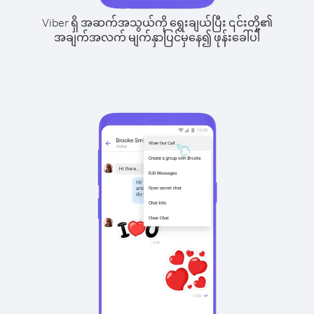
Viber ရှိ အဆက်အသွယ်ကို ရွေးချယ်ပြီး ၎င်းတို့၏
အချက်အလက် မျက်နှာပြင်မှနေ၍ ဖုန်းခေါ်ပါ