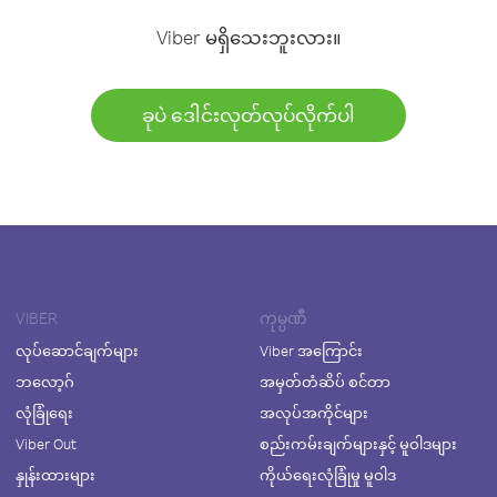
Viber မရှိသေးဘူးလား။
ခုပဲ ဒေါင်းလုတ်လုပ်လိုက်ပါ
VIBER
ကုမ္ပဏီ
လုပ်ဆောင်ချက်များ
Viber အကြောင်း
ဘလော့ဂ်
အမှတ်တံဆိပ် စင်တာ
လုံခြုံရေး
အလုပ်အကိုင်များ
Viber Out
စည်းကမ်းချက်များနှင့် မူဝါဒများ
နှုန်းထားများ
ကိုယ်ရေးလုံခြုံမှု မူဝါဒ