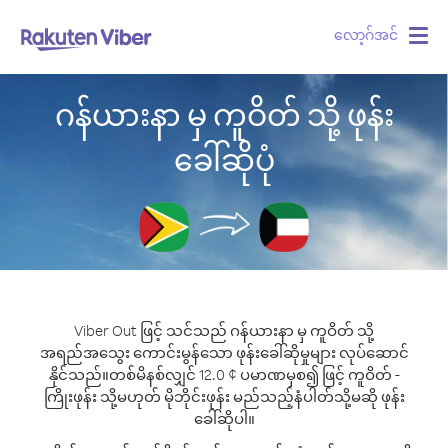
လော့ဂ်အင်
Togg
navig
ဂန်ယားနာ မှ ကူဝိတ် သို့ ဖုန်း
ခေါ်ဆိုပုံ
Viber Out ဖြင့် သင်သည် ဂန်ယားနာ မှ ကူဝိတ် သို့
အရည်အသွေး ကောင်းမွန်သော ဖုန်းခေါ်ဆိုမှုများ လုပ်ဆောင်
နိုင်သည်။
တစ်မိနစ်လျှင် 12.0 ¢ ပမာဏမှစ၍ ဖြင့် ကူဝိတ် -
ကြိုးဖုန်း သို့မဟုတ် မိုဘိုင်းဖုန်း မည်သည့်နံပါတ်သို့မဆို ဖုန်း
ခေါ်ဆိုပါ။