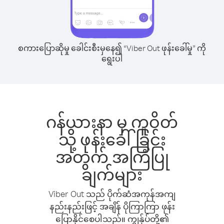
စကားပြောဆိုမှု ခေါင်းစီးမှနေ၍ “Viber Out ဖုန်းခေါ်မှု” ကို
ရွေးပါ
ဂန်ယားနာ မှ ကူဝိတ်
သို့ ဖုန်းခေါ်ခြင်း
အတွက် အကြံပြု
ချက်များ
Viber Out သည် ပိုက်ဆံအကုန်အကျ
နည်းနည်းဖြင့် အချိန် ပိုကြာကြာ ဖုန်း
ပြောနိုင်စေပါသည်။ ကျွန်ုပ်တို့၏