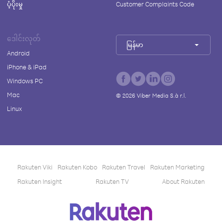
ပံ့ပိုးမှု
Customer Complaints Code
ဒေါင်းလုတ်
မြန်မာ
Android
iPhone & iPad
Windows PC
Mac
©
2026
Viber Media S.à r.l.
Linux
Rakuten Viki
Rakuten Kobo
Rakuten Travel
Rakuten Marketing
Rakuten Insight
Rakuten TV
About Rakuten