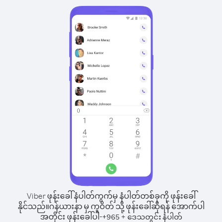
Viber ဖုန်းခေါ်နံပါတ်ကွက်မှ နံပါတ်တစ်ခုကို ဖုန်းခေါ်
နိုင်သည်။
ဂန်ယားနာ မှ ကူဝိတ် သို့ ဖုန်းခေါ်ဆိုရန် အောက်ပါ
အတိုင်း ဖုန်းခေါ်ပါ-
+
+
965
ဒေသတွင်း နံပါတ်