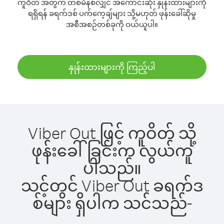
ကူဝိတ် အတွက် တစ်မိနစ်လျှင် အကောင်းဆုံး နှုန်းထားများကို
ရရှိရန် ခရက်ဒစ် ပက်ကေ့ချ်များ သို့မဟုတ် ဖုန်းခေါ်ဆိုမှု
အစီအစဉ်တစ်ခုကို ဝယ်ယူပါ။
နှုန်းထားများကို ကြည့်ပါ
Viber Out ဖြင့် ကူဝိတ် သို့
ဖုန်းခေါ်ခြင်းက လွယ်ကူ
ပါသည်။
သင့်တွင် Viber Out ခရက်ဒ
စ်များ ရှိပါက သင်သည်-