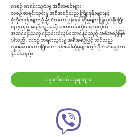
လစဉ် စာရင်းသွင်းမှု အစီအစဉ်များ
လစဉ် စာရင်းသွင်းမှု အစီအစဉ်သည် ကြိုးဖုန်းများနှင့်
မိုဘိုင်းဖုန်းများသို့ နိုင်ငံတကာ ဖုန်းခေါ်ဆိုမှုများ ပြုလုပ်နိုင်ပြီး
မည်သည့်အချိန်တွင်မဆို သက်တမ်းတိုးစရာ မလိုဘဲ
အဆင်ပြေသလို ပြောင်းလဲလုပ်ဆောင်နိုင်သည့် အစီအစဉ်ဖြစ်
ပါသည်။ လစဉ် စာရင်းသွင်းမှု အစီအစဉ်ဖြင့် သင်သည်
လုပ်ဆောင်ထားပြီးသော ဖုန်းခေါ်ဆိုမှုများတွင် ပိုက်ဆံချွေတာ
နိုင်ပါသည်။
နောက်ထပ် နေရာများ