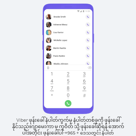
Viber ဖုန်းခေါ်နံပါတ်ကွက်မှ နံပါတ်တစ်ခုကို ဖုန်းခေါ်
နိုင်သည်။
ဂျာမေးကာ မှ ကူဝိတ် သို့ ဖုန်းခေါ်ဆိုရန် အောက်
ပါအတိုင်း ဖုန်းခေါ်ပါ-
+
+
965
ဒေသတွင်း နံပါတ်