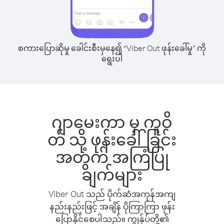
စကားပြောဆိုမှု ခေါင်းစီးမှနေ၍ “Viber Out ဖုန်းခေါ်မှု” ကို
ရွေးပါ
ဂျာမေးကာ မှ ကူဝိ
တ် သို့ ဖုန်းခေါ်ခြင်း
အတွက် အကြံပြု
ချက်များ
Viber Out သည် ပိုက်ဆံအကုန်အကျ
နည်းနည်းဖြင့် အချိန် ပိုကြာကြာ ဖုန်း
ပြောနိုင်စေပါသည်။ ကျွန်ုပ်တို့၏