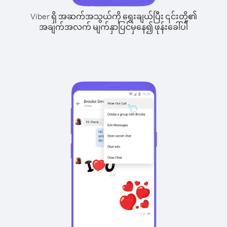
Viber ရှိ အဆက်အသွယ်ကို ရွေးချယ်ပြီး ၎င်းတို့၏
အချက်အလက် မျက်နှာပြင်မှနေ၍ ဖုန်းခေါ်ပါ