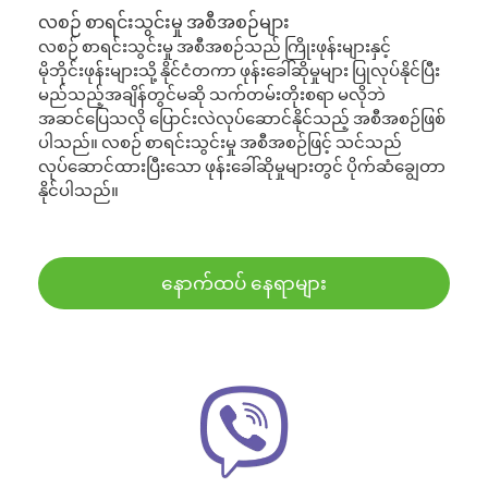
လစဉ် စာရင်းသွင်းမှု အစီအစဉ်များ
လစဉ် စာရင်းသွင်းမှု အစီအစဉ်သည် ကြိုးဖုန်းများနှင့်
မိုဘိုင်းဖုန်းများသို့ နိုင်ငံတကာ ဖုန်းခေါ်ဆိုမှုများ ပြုလုပ်နိုင်ပြီး
မည်သည့်အချိန်တွင်မဆို သက်တမ်းတိုးစရာ မလိုဘဲ
အဆင်ပြေသလို ပြောင်းလဲလုပ်ဆောင်နိုင်သည့် အစီအစဉ်ဖြစ်
ပါသည်။ လစဉ် စာရင်းသွင်းမှု အစီအစဉ်ဖြင့် သင်သည်
လုပ်ဆောင်ထားပြီးသော ဖုန်းခေါ်ဆိုမှုများတွင် ပိုက်ဆံချွေတာ
နိုင်ပါသည်။
နောက်ထပ် နေရာများ