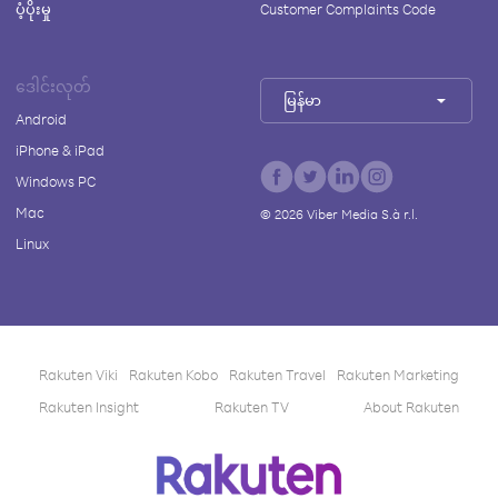
ပံ့ပိုးမှု
Customer Complaints Code
ဒေါင်းလုတ်
မြန်မာ
Android
iPhone & iPad
Windows PC
Mac
©
2026
Viber Media S.à r.l.
Linux
Rakuten Viki
Rakuten Kobo
Rakuten Travel
Rakuten Marketing
Rakuten Insight
Rakuten TV
About Rakuten