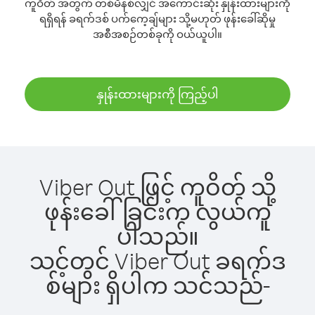
ကူဝိတ် အတွက် တစ်မိနစ်လျှင် အကောင်းဆုံး နှုန်းထားများကို
ရရှိရန် ခရက်ဒစ် ပက်ကေ့ချ်များ သို့မဟုတ် ဖုန်းခေါ်ဆိုမှု
အစီအစဉ်တစ်ခုကို ဝယ်ယူပါ။
နှုန်းထားများကို ကြည့်ပါ
Viber Out ဖြင့် ကူဝိတ် သို့
ဖုန်းခေါ်ခြင်းက လွယ်ကူ
ပါသည်။
သင့်တွင် Viber Out ခရက်ဒ
စ်များ ရှိပါက သင်သည်-