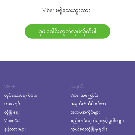
Viber မရှိသေးဘူးလား။
ခုပဲ ဒေါင်းလုတ်လုပ်လိုက်ပါ
VIBER
ကုမ္ပဏီ
လုပ်ဆောင်ချက်များ
Viber အကြောင်း
ဘလော့ဂ်
အမှတ်တံဆိပ် စင်တာ
လုံခြုံရေး
အလုပ်အကိုင်များ
Viber Out
စည်းကမ်းချက်များနှင့် မူဝါဒများ
နှုန်းထားများ
ကိုယ်ရေးလုံခြုံမှု မူဝါဒ