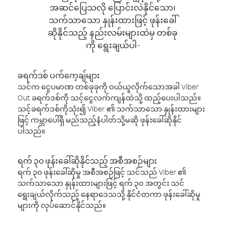
အဆင်ပြေသလို ပြောင်းလဲနိုင်သော၊
သက်သာသော နှုန်းထားဖြင့် ဖုန်းခေါ်
ဆိုနိုင်သည့် နည်းလမ်းများထဲမှ တစ်ခု
ကို ရွေးချယ်ပါ-
ခရက်ဒစ် ပက်ကေ့ချ်များ
သင်က ငွေပမာဏ တစ်ခုခုကို ဝယ်ယူလိုက်သောအခါ Viber
Out ခရက်ဒစ်ကို သင့်ငွေလက်ကျန်ထဲသို့ ထည့်ပေးပါသည်။
သင့်ခရက်ဒစ်ကိုသုံး၍ Viber ၏ သက်သာသော နှုန်းထားများ
ဖြင့် ကမ္ဘာပေါ်ရှိ မည်သည့်နံပါတ်သို့မဆို ဖုန်းခေါ်ဆိုနိုင်
ပါသည်။
ရက် ၃၀ ဖုန်းခေါ်ဆိုနိုင်သည့် အစီအစဉ်များ
ရက် ၃၀ ဖုန်းခေါ်ဆိုမှု အစီအစဉ်ဖြင့် သင်သည် Viber ၏
သက်သာသော နှုန်းထားများဖြင့် ရက် ၃၀ အတွင်း သင်
ရွေးချယ်လိုက်သည့် နေရာဒေသသို့ နိုင်ငံတကာ ဖုန်းခေါ်ဆိုမှု
များကို လုပ်ဆောင်နိုင်သည်။