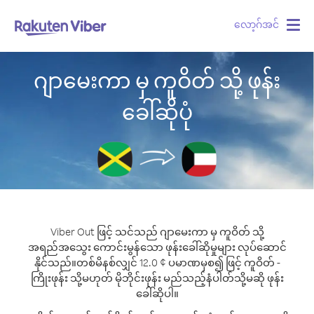
လော့ဂ်အင်
Togg
navig
ဂျာမေးကာ မှ ကူဝိတ် သို့ ဖုန်း
ခေါ်ဆိုပုံ
Viber Out ဖြင့် သင်သည် ဂျာမေးကာ မှ ကူဝိတ် သို့
အရည်အသွေး ကောင်းမွန်သော ဖုန်းခေါ်ဆိုမှုများ လုပ်ဆောင်
နိုင်သည်။
တစ်မိနစ်လျှင် 12.0 ¢ ပမာဏမှစ၍ ဖြင့် ကူဝိတ် -
ကြိုးဖုန်း သို့မဟုတ် မိုဘိုင်းဖုန်း မည်သည့်နံပါတ်သို့မဆို ဖုန်း
ခေါ်ဆိုပါ။