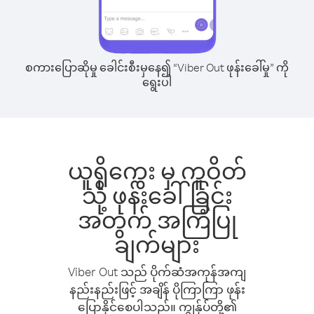
စကားပြောဆိုမှု ခေါင်းစီးမှနေ၍ “Viber Out ဖုန်းခေါ်မှု” ကို
ရွေးပါ
ယူရိုကွေး မှ ကူဝိတ်
သို့ ဖုန်းခေါ်ခြင်း
အတွက် အကြံပြု
ချက်များ
Viber Out သည် ပိုက်ဆံအကုန်အကျ
နည်းနည်းဖြင့် အချိန် ပိုကြာကြာ ဖုန်း
ပြောနိုင်စေပါသည်။ ကျွန်ုပ်တို့၏