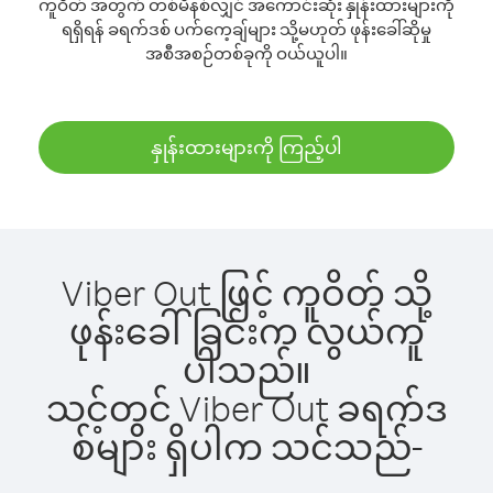
ကူဝိတ် အတွက် တစ်မိနစ်လျှင် အကောင်းဆုံး နှုန်းထားများကို
ရရှိရန် ခရက်ဒစ် ပက်ကေ့ချ်များ သို့မဟုတ် ဖုန်းခေါ်ဆိုမှု
အစီအစဉ်တစ်ခုကို ဝယ်ယူပါ။
နှုန်းထားများကို ကြည့်ပါ
Viber Out ဖြင့် ကူဝိတ် သို့
ဖုန်းခေါ်ခြင်းက လွယ်ကူ
ပါသည်။
သင့်တွင် Viber Out ခရက်ဒ
စ်များ ရှိပါက သင်သည်-