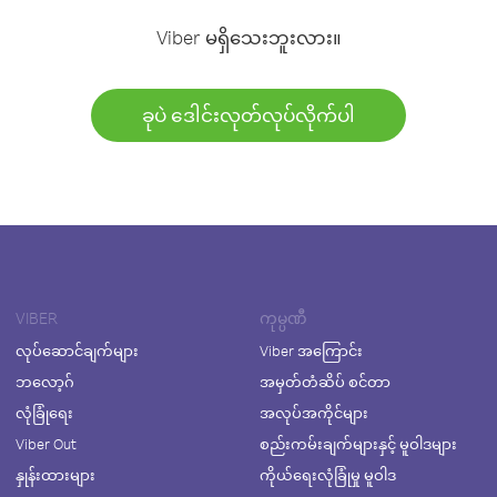
Viber မရှိသေးဘူးလား။
ခုပဲ ဒေါင်းလုတ်လုပ်လိုက်ပါ
VIBER
ကုမ္ပဏီ
လုပ်ဆောင်ချက်များ
Viber အကြောင်း
ဘလော့ဂ်
အမှတ်တံဆိပ် စင်တာ
လုံခြုံရေး
အလုပ်အကိုင်များ
Viber Out
စည်းကမ်းချက်များနှင့် မူဝါဒများ
နှုန်းထားများ
ကိုယ်ရေးလုံခြုံမှု မူဝါဒ