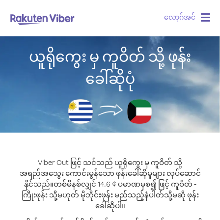
လော့ဂ်အင်
Togg
navig
ယူရိုကွေး မှ ကူဝိတ် သို့ ဖုန်း
ခေါ်ဆိုပုံ
Viber Out ဖြင့် သင်သည် ယူရိုကွေး မှ ကူဝိတ် သို့
အရည်အသွေး ကောင်းမွန်သော ဖုန်းခေါ်ဆိုမှုများ လုပ်ဆောင်
နိုင်သည်။
တစ်မိနစ်လျှင် 14.6 ¢ ပမာဏမှစ၍ ဖြင့် ကူဝိတ် -
ကြိုးဖုန်း သို့မဟုတ် မိုဘိုင်းဖုန်း မည်သည့်နံပါတ်သို့မဆို ဖုန်း
ခေါ်ဆိုပါ။