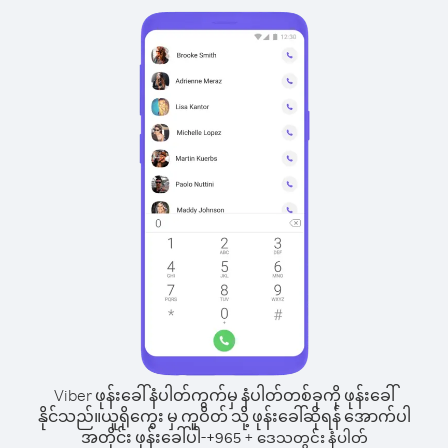
Viber ဖုန်းခေါ်နံပါတ်ကွက်မှ နံပါတ်တစ်ခုကို ဖုန်းခေါ်
နိုင်သည်။
ယူရိုကွေး မှ ကူဝိတ် သို့ ဖုန်းခေါ်ဆိုရန် အောက်ပါ
အတိုင်း ဖုန်းခေါ်ပါ-
+
+
965
ဒေသတွင်း နံပါတ်