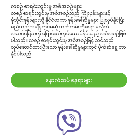
လစဉ် စာရင်းသွင်းမှု အစီအစဉ်များ
လစဉ် စာရင်းသွင်းမှု အစီအစဉ်သည် ကြိုးဖုန်းများနှင့်
မိုဘိုင်းဖုန်းများသို့ နိုင်ငံတကာ ဖုန်းခေါ်ဆိုမှုများ ပြုလုပ်နိုင်ပြီး
မည်သည့်အချိန်တွင်မဆို သက်တမ်းတိုးစရာ မလိုဘဲ
အဆင်ပြေသလို ပြောင်းလဲလုပ်ဆောင်နိုင်သည့် အစီအစဉ်ဖြစ်
ပါသည်။ လစဉ် စာရင်းသွင်းမှု အစီအစဉ်ဖြင့် သင်သည်
လုပ်ဆောင်ထားပြီးသော ဖုန်းခေါ်ဆိုမှုများတွင် ပိုက်ဆံချွေတာ
နိုင်ပါသည်။
နောက်ထပ် နေရာများ