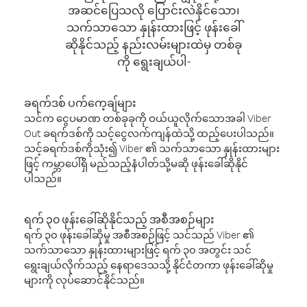
အဆင်ပြေသလို ပြောင်းလဲနိုင်သော၊
သက်သာသော နှုန်းထားဖြင့် ဖုန်းခေါ်
ဆိုနိုင်သည့် နည်းလမ်းများထဲမှ တစ်ခု
ကို ရွေးချယ်ပါ-
ခရက်ဒစ် ပက်ကေ့ချ်များ
သင်က ငွေပမာဏ တစ်ခုခုကို ဝယ်ယူလိုက်သောအခါ Viber
Out ခရက်ဒစ်ကို သင့်ငွေလက်ကျန်ထဲသို့ ထည့်ပေးပါသည်။
သင့်ခရက်ဒစ်ကိုသုံး၍ Viber ၏ သက်သာသော နှုန်းထားများ
ဖြင့် ကမ္ဘာပေါ်ရှိ မည်သည့်နံပါတ်သို့မဆို ဖုန်းခေါ်ဆိုနိုင်
ပါသည်။
ရက် ၃၀ ဖုန်းခေါ်ဆိုနိုင်သည့် အစီအစဉ်များ
ရက် ၃၀ ဖုန်းခေါ်ဆိုမှု အစီအစဉ်ဖြင့် သင်သည် Viber ၏
သက်သာသော နှုန်းထားများဖြင့် ရက် ၃၀ အတွင်း သင်
ရွေးချယ်လိုက်သည့် နေရာဒေသသို့ နိုင်ငံတကာ ဖုန်းခေါ်ဆိုမှု
များကို လုပ်ဆောင်နိုင်သည်။