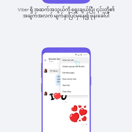
Viber ရှိ အဆက်အသွယ်ကို ရွေးချယ်ပြီး ၎င်းတို့၏
အချက်အလက် မျက်နှာပြင်မှနေ၍ ဖုန်းခေါ်ပါ