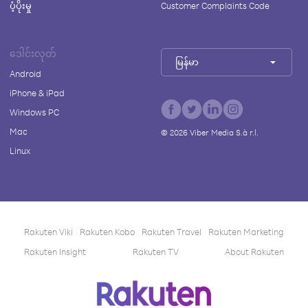
ပံ့ပိုးမှု
Customer Complaints Code
ဒေါင်းလုတ်
မြန်မာ
Android
iPhone & iPad
Windows PC
Mac
©
2026
Viber Media S.à r.l.
Linux
Rakuten Viki
Rakuten Kobo
Rakuten Travel
Rakuten Marketing
Rakuten Insight
Rakuten TV
About Rakuten