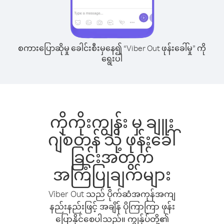
စကားပြောဆိုမှု ခေါင်းစီးမှနေ၍ “Viber Out ဖုန်းခေါ်မှု” ကို
ရွေးပါ
ကိုကိုးကျွန်း မှ ချူး
ဂျဲစတန် သို့ ဖုန်းခေါ်
ခြင်းအတွက်
အကြံပြုချက်များ
Viber Out သည် ပိုက်ဆံအကုန်အကျ
နည်းနည်းဖြင့် အချိန် ပိုကြာကြာ ဖုန်း
ပြောနိုင်စေပါသည်။ ကျွန်ုပ်တို့၏