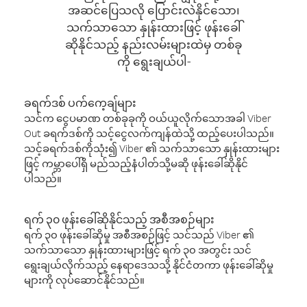
အဆင်ပြေသလို ပြောင်းလဲနိုင်သော၊
သက်သာသော နှုန်းထားဖြင့် ဖုန်းခေါ်
ဆိုနိုင်သည့် နည်းလမ်းများထဲမှ တစ်ခု
ကို ရွေးချယ်ပါ-
ခရက်ဒစ် ပက်ကေ့ချ်များ
သင်က ငွေပမာဏ တစ်ခုခုကို ဝယ်ယူလိုက်သောအခါ Viber
Out ခရက်ဒစ်ကို သင့်ငွေလက်ကျန်ထဲသို့ ထည့်ပေးပါသည်။
သင့်ခရက်ဒစ်ကိုသုံး၍ Viber ၏ သက်သာသော နှုန်းထားများ
ဖြင့် ကမ္ဘာပေါ်ရှိ မည်သည့်နံပါတ်သို့မဆို ဖုန်းခေါ်ဆိုနိုင်
ပါသည်။
ရက် ၃၀ ဖုန်းခေါ်ဆိုနိုင်သည့် အစီအစဉ်များ
ရက် ၃၀ ဖုန်းခေါ်ဆိုမှု အစီအစဉ်ဖြင့် သင်သည် Viber ၏
သက်သာသော နှုန်းထားများဖြင့် ရက် ၃၀ အတွင်း သင်
ရွေးချယ်လိုက်သည့် နေရာဒေသသို့ နိုင်ငံတကာ ဖုန်းခေါ်ဆိုမှု
များကို လုပ်ဆောင်နိုင်သည်။