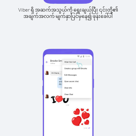
Viber ရှိ အဆက်အသွယ်ကို ရွေးချယ်ပြီး ၎င်းတို့၏
အချက်အလက် မျက်နှာပြင်မှနေ၍ ဖုန်းခေါ်ပါ