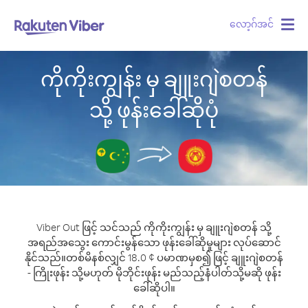
လော့ဂ်အင်
Togg
navig
ကိုကိုးကျွန်း မှ ချူးဂျဲစတန်
သို့ ဖုန်းခေါ်ဆိုပုံ
Viber Out ဖြင့် သင်သည် ကိုကိုးကျွန်း မှ ချူးဂျဲစတန် သို့
အရည်အသွေး ကောင်းမွန်သော ဖုန်းခေါ်ဆိုမှုများ လုပ်ဆောင်
နိုင်သည်။
တစ်မိနစ်လျှင် 18.0 ¢ ပမာဏမှစ၍ ဖြင့် ချူးဂျဲစတန်
- ကြိုးဖုန်း သို့မဟုတ် မိုဘိုင်းဖုန်း မည်သည့်နံပါတ်သို့မဆို ဖုန်း
ခေါ်ဆိုပါ။