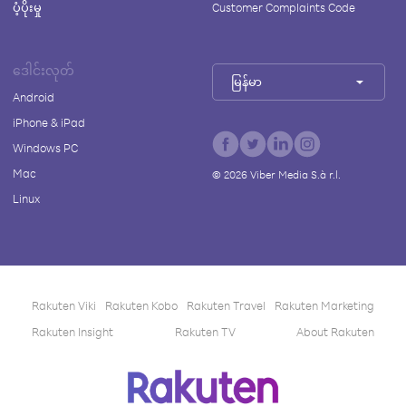
ပံ့ပိုးမှု
Customer Complaints Code
ဒေါင်းလုတ်
မြန်မာ
Android
iPhone & iPad
Windows PC
Mac
©
2026
Viber Media S.à r.l.
Linux
Rakuten Viki
Rakuten Kobo
Rakuten Travel
Rakuten Marketing
Rakuten Insight
Rakuten TV
About Rakuten