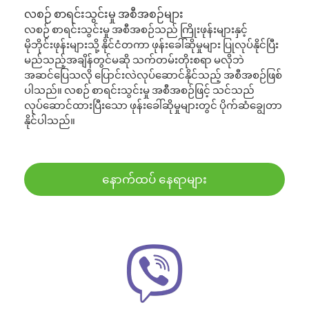
လစဉ် စာရင်းသွင်းမှု အစီအစဉ်များ
လစဉ် စာရင်းသွင်းမှု အစီအစဉ်သည် ကြိုးဖုန်းများနှင့်
မိုဘိုင်းဖုန်းများသို့ နိုင်ငံတကာ ဖုန်းခေါ်ဆိုမှုများ ပြုလုပ်နိုင်ပြီး
မည်သည့်အချိန်တွင်မဆို သက်တမ်းတိုးစရာ မလိုဘဲ
အဆင်ပြေသလို ပြောင်းလဲလုပ်ဆောင်နိုင်သည့် အစီအစဉ်ဖြစ်
ပါသည်။ လစဉ် စာရင်းသွင်းမှု အစီအစဉ်ဖြင့် သင်သည်
လုပ်ဆောင်ထားပြီးသော ဖုန်းခေါ်ဆိုမှုများတွင် ပိုက်ဆံချွေတာ
နိုင်ပါသည်။
နောက်ထပ် နေရာများ