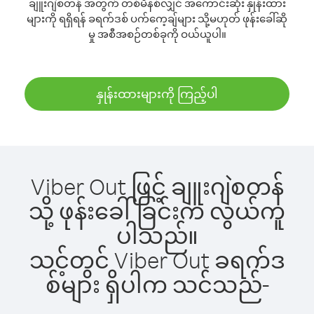
ချူးဂျဲစတန် အတွက် တစ်မိနစ်လျှင် အကောင်းဆုံး နှုန်းထား
များကို ရရှိရန် ခရက်ဒစ် ပက်ကေ့ချ်များ သို့မဟုတ် ဖုန်းခေါ်ဆို
မှု အစီအစဉ်တစ်ခုကို ဝယ်ယူပါ။
နှုန်းထားများကို ကြည့်ပါ
Viber Out ဖြင့် ချူးဂျဲစတန်
သို့ ဖုန်းခေါ်ခြင်းက လွယ်ကူ
ပါသည်။
သင့်တွင် Viber Out ခရက်ဒ
စ်များ ရှိပါက သင်သည်-