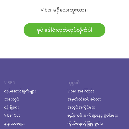
Viber မရှိသေးဘူးလား။
ခုပဲ ဒေါင်းလုတ်လုပ်လိုက်ပါ
VIBER
ကုမ္ပဏီ
လုပ်ဆောင်ချက်များ
Viber အကြောင်း
ဘလော့ဂ်
အမှတ်တံဆိပ် စင်တာ
လုံခြုံရေး
အလုပ်အကိုင်များ
Viber Out
စည်းကမ်းချက်များနှင့် မူဝါဒများ
နှုန်းထားများ
ကိုယ်ရေးလုံခြုံမှု မူဝါဒ