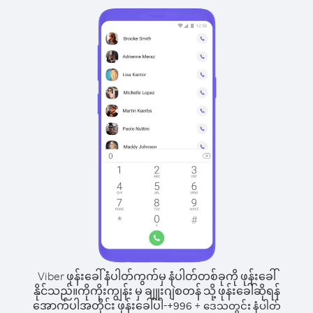
Viber ဖုန်းခေါ်နံပါတ်ကွက်မှ နံပါတ်တစ်ခုကို ဖုန်းခေါ်
နိုင်သည်။
ကိုကိုးကျွန်း မှ ချူးဂျဲစတန် သို့ ဖုန်းခေါ်ဆိုရန်
အောက်ပါအတိုင်း ဖုန်းခေါ်ပါ-
+
+
996
ဒေသတွင်း နံပါတ်