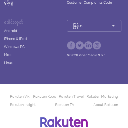
ပံ့ပိုးမှု
Customer Complaints Code
ဒေါင်းလုတ်
မြန်မာ
Android
iPhone & iPad
Windows PC
Mac
©
2026
Viber Media S.à r.l.
Linux
Rakuten Viki
Rakuten Kobo
Rakuten Travel
Rakuten Marketing
Rakuten Insight
Rakuten TV
About Rakuten