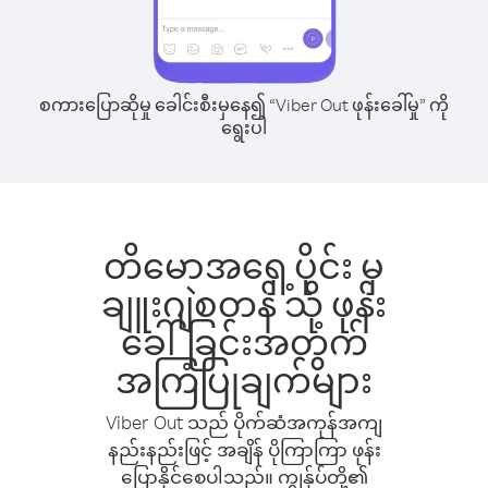
စကားပြောဆိုမှု ခေါင်းစီးမှနေ၍ “Viber Out ဖုန်းခေါ်မှု” ကို
ရွေးပါ
တိမောအရှေ့ပိုင်း မှ
ချူးဂျဲစတန် သို့ ဖုန်း
ခေါ်ခြင်းအတွက်
အကြံပြုချက်များ
Viber Out သည် ပိုက်ဆံအကုန်အကျ
နည်းနည်းဖြင့် အချိန် ပိုကြာကြာ ဖုန်း
ပြောနိုင်စေပါသည်။ ကျွန်ုပ်တို့၏