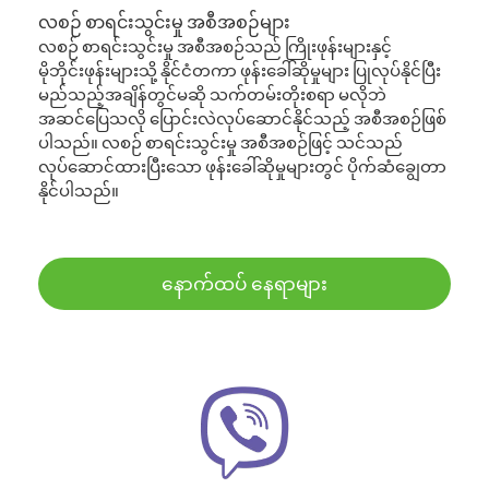
လစဉ် စာရင်းသွင်းမှု အစီအစဉ်များ
လစဉ် စာရင်းသွင်းမှု အစီအစဉ်သည် ကြိုးဖုန်းများနှင့်
မိုဘိုင်းဖုန်းများသို့ နိုင်ငံတကာ ဖုန်းခေါ်ဆိုမှုများ ပြုလုပ်နိုင်ပြီး
မည်သည့်အချိန်တွင်မဆို သက်တမ်းတိုးစရာ မလိုဘဲ
အဆင်ပြေသလို ပြောင်းလဲလုပ်ဆောင်နိုင်သည့် အစီအစဉ်ဖြစ်
ပါသည်။ လစဉ် စာရင်းသွင်းမှု အစီအစဉ်ဖြင့် သင်သည်
လုပ်ဆောင်ထားပြီးသော ဖုန်းခေါ်ဆိုမှုများတွင် ပိုက်ဆံချွေတာ
နိုင်ပါသည်။
နောက်ထပ် နေရာများ