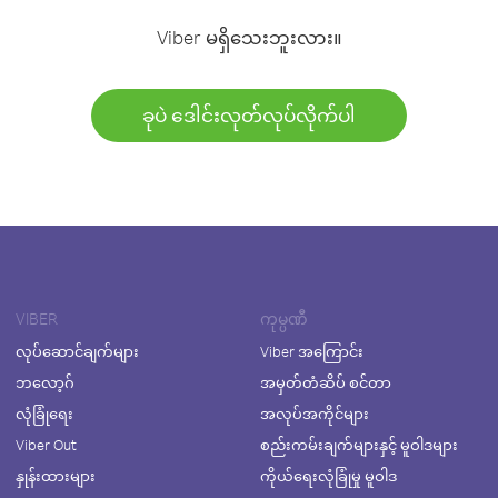
Viber မရှိသေးဘူးလား။
ခုပဲ ဒေါင်းလုတ်လုပ်လိုက်ပါ
VIBER
ကုမ္ပဏီ
လုပ်ဆောင်ချက်များ
Viber အကြောင်း
ဘလော့ဂ်
အမှတ်တံဆိပ် စင်တာ
လုံခြုံရေး
အလုပ်အကိုင်များ
Viber Out
စည်းကမ်းချက်များနှင့် မူဝါဒများ
နှုန်းထားများ
ကိုယ်ရေးလုံခြုံမှု မူဝါဒ