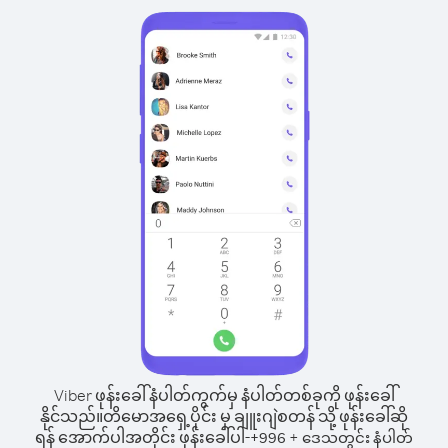
Viber ဖုန်းခေါ်နံပါတ်ကွက်မှ နံပါတ်တစ်ခုကို ဖုန်းခေါ်
နိုင်သည်။
တိမောအရှေ့ပိုင်း မှ ချူးဂျဲစတန် သို့ ဖုန်းခေါ်ဆို
ရန် အောက်ပါအတိုင်း ဖုန်းခေါ်ပါ-
+
+
996
ဒေသတွင်း နံပါတ်