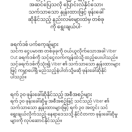
အဆင်ပြေသလို ပြောင်းလဲနိုင်သော၊
သက်သာသော နှုန်းထားဖြင့် ဖုန်းခေါ်
ဆိုနိုင်သည့် နည်းလမ်းများထဲမှ တစ်ခု
ကို ရွေးချယ်ပါ-
ခရက်ဒစ် ပက်ကေ့ချ်များ
သင်က ငွေပမာဏ တစ်ခုခုကို ဝယ်ယူလိုက်သောအခါ Viber
Out ခရက်ဒစ်ကို သင့်ငွေလက်ကျန်ထဲသို့ ထည့်ပေးပါသည်။
သင့်ခရက်ဒစ်ကိုသုံး၍ Viber ၏ သက်သာသော နှုန်းထားများ
ဖြင့် ကမ္ဘာပေါ်ရှိ မည်သည့်နံပါတ်သို့မဆို ဖုန်းခေါ်ဆိုနိုင်
ပါသည်။
ရက် ၃၀ ဖုန်းခေါ်ဆိုနိုင်သည့် အစီအစဉ်များ
ရက် ၃၀ ဖုန်းခေါ်ဆိုမှု အစီအစဉ်ဖြင့် သင်သည် Viber ၏
သက်သာသော နှုန်းထားများဖြင့် ရက် ၃၀ အတွင်း သင်
ရွေးချယ်လိုက်သည့် နေရာဒေသသို့ နိုင်ငံတကာ ဖုန်းခေါ်ဆိုမှု
များကို လုပ်ဆောင်နိုင်သည်။