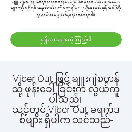
ချူးဂျဲစတန် အတွက် တစ်မိနစ်လျှင် အကောင်းဆုံး နှုန်းထား
များကို ရရှိရန် ခရက်ဒစ် ပက်ကေ့ချ်များ သို့မဟုတ် ဖုန်းခေါ်ဆို
မှု အစီအစဉ်တစ်ခုကို ဝယ်ယူပါ။
နှုန်းထားများကို ကြည့်ပါ
Viber Out ဖြင့် ချူးဂျဲစတန်
သို့ ဖုန်းခေါ်ခြင်းက လွယ်ကူ
ပါသည်။
သင့်တွင် Viber Out ခရက်ဒ
စ်များ ရှိပါက သင်သည်-