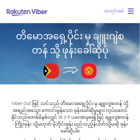
လော့ဂ်အင်
Togg
navig
တိမောအရှေ့ပိုင်း မှ ချူးဂျဲစ
တန် သို့ ဖုန်းခေါ်ဆိုပုံ
Viber Out ဖြင့် သင်သည် တိမောအရှေ့ပိုင်း မှ ချူးဂျဲစတန် သို့
အရည်အသွေး ကောင်းမွန်သော ဖုန်းခေါ်ဆိုမှုများ လုပ်ဆောင်
နိုင်သည်။
တစ်မိနစ်လျှင် 18.0 ¢ ပမာဏမှစ၍ ဖြင့် ချူးဂျဲစတန်
- ကြိုးဖုန်း သို့မဟုတ် မိုဘိုင်းဖုန်း မည်သည့်နံပါတ်သို့မဆို ဖုန်း
ခေါ်ဆိုပါ။