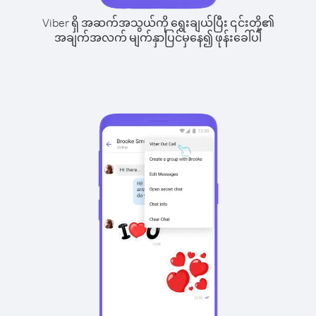
Viber ရှိ အဆက်အသွယ်ကို ရွေးချယ်ပြီး ၎င်းတို့၏
အချက်အလက် မျက်နှာပြင်မှနေ၍ ဖုန်းခေါ်ပါ