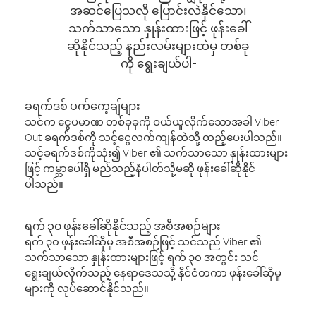
အဆင်ပြေသလို ပြောင်းလဲနိုင်သော၊
သက်သာသော နှုန်းထားဖြင့် ဖုန်းခေါ်
ဆိုနိုင်သည့် နည်းလမ်းများထဲမှ တစ်ခု
ကို ရွေးချယ်ပါ-
ခရက်ဒစ် ပက်ကေ့ချ်များ
သင်က ငွေပမာဏ တစ်ခုခုကို ဝယ်ယူလိုက်သောအခါ Viber
Out ခရက်ဒစ်ကို သင့်ငွေလက်ကျန်ထဲသို့ ထည့်ပေးပါသည်။
သင့်ခရက်ဒစ်ကိုသုံး၍ Viber ၏ သက်သာသော နှုန်းထားများ
ဖြင့် ကမ္ဘာပေါ်ရှိ မည်သည့်နံပါတ်သို့မဆို ဖုန်းခေါ်ဆိုနိုင်
ပါသည်။
ရက် ၃၀ ဖုန်းခေါ်ဆိုနိုင်သည့် အစီအစဉ်များ
ရက် ၃၀ ဖုန်းခေါ်ဆိုမှု အစီအစဉ်ဖြင့် သင်သည် Viber ၏
သက်သာသော နှုန်းထားများဖြင့် ရက် ၃၀ အတွင်း သင်
ရွေးချယ်လိုက်သည့် နေရာဒေသသို့ နိုင်ငံတကာ ဖုန်းခေါ်ဆိုမှု
များကို လုပ်ဆောင်နိုင်သည်။