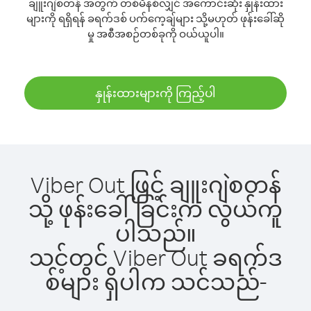
ချူးဂျဲစတန် အတွက် တစ်မိနစ်လျှင် အကောင်းဆုံး နှုန်းထား
များကို ရရှိရန် ခရက်ဒစ် ပက်ကေ့ချ်များ သို့မဟုတ် ဖုန်းခေါ်ဆို
မှု အစီအစဉ်တစ်ခုကို ဝယ်ယူပါ။
နှုန်းထားများကို ကြည့်ပါ
Viber Out ဖြင့် ချူးဂျဲစတန်
သို့ ဖုန်းခေါ်ခြင်းက လွယ်ကူ
ပါသည်။
သင့်တွင် Viber Out ခရက်ဒ
စ်များ ရှိပါက သင်သည်-