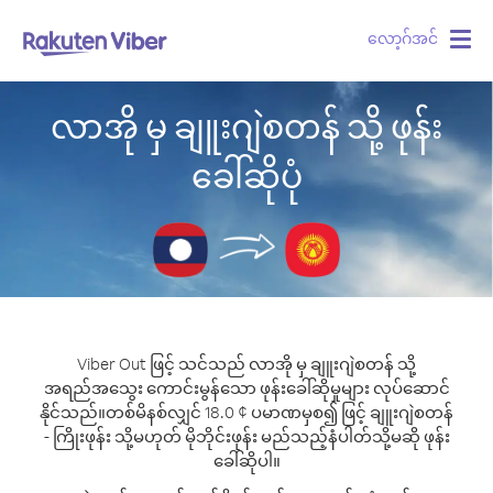
လော့ဂ်အင်
Togg
navig
လာအို မှ ချူးဂျဲစတန် သို့ ဖုန်း
ခေါ်ဆိုပုံ
Viber Out ဖြင့် သင်သည် လာအို မှ ချူးဂျဲစတန် သို့
အရည်အသွေး ကောင်းမွန်သော ဖုန်းခေါ်ဆိုမှုများ လုပ်ဆောင်
နိုင်သည်။
တစ်မိနစ်လျှင် 18.0 ¢ ပမာဏမှစ၍ ဖြင့် ချူးဂျဲစတန်
- ကြိုးဖုန်း သို့မဟုတ် မိုဘိုင်းဖုန်း မည်သည့်နံပါတ်သို့မဆို ဖုန်း
ခေါ်ဆိုပါ။