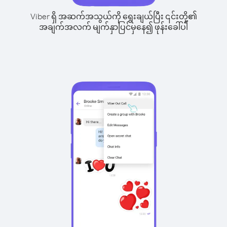
Viber ရှိ အဆက်အသွယ်ကို ရွေးချယ်ပြီး ၎င်းတို့၏
အချက်အလက် မျက်နှာပြင်မှနေ၍ ဖုန်းခေါ်ပါ