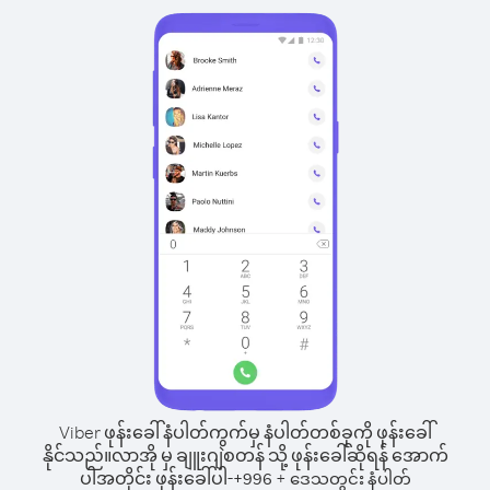
Viber ဖုန်းခေါ်နံပါတ်ကွက်မှ နံပါတ်တစ်ခုကို ဖုန်းခေါ်
နိုင်သည်။
လာအို မှ ချူးဂျဲစတန် သို့ ဖုန်းခေါ်ဆိုရန် အောက်
ပါအတိုင်း ဖုန်းခေါ်ပါ-
+
+
996
ဒေသတွင်း နံပါတ်