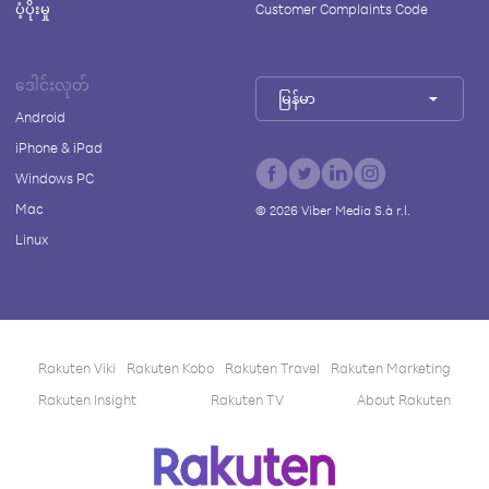
ပံ့ပိုးမှု
Customer Complaints Code
ဒေါင်းလုတ်
မြန်မာ
Android
iPhone & iPad
Windows PC
Mac
©
2026
Viber Media S.à r.l.
Linux
Rakuten Viki
Rakuten Kobo
Rakuten Travel
Rakuten Marketing
Rakuten Insight
Rakuten TV
About Rakuten