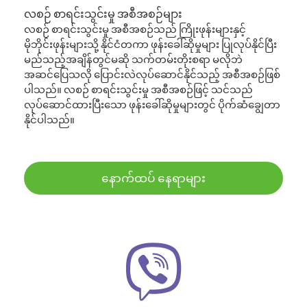
လစဉ် စာရင်းသွင်းမှု အစီအစဉ်များ
လစဉ် စာရင်းသွင်းမှု အစီအစဉ်သည် ကြိုးဖုန်းများနှင့်
မိုဘိုင်းဖုန်းများသို့ နိုင်ငံတကာ ဖုန်းခေါ်ဆိုမှုများ ပြုလုပ်နိုင်ပြီး
မည်သည့်အချိန်တွင်မဆို သက်တမ်းတိုးစရာ မလိုဘဲ
အဆင်ပြေသလို ပြောင်းလဲလုပ်ဆောင်နိုင်သည့် အစီအစဉ်ဖြစ်
ပါသည်။ လစဉ် စာရင်းသွင်းမှု အစီအစဉ်ဖြင့် သင်သည်
လုပ်ဆောင်ထားပြီးသော ဖုန်းခေါ်ဆိုမှုများတွင် ပိုက်ဆံချွေတာ
နိုင်ပါသည်။
နောက်ထပ် နေရာများ