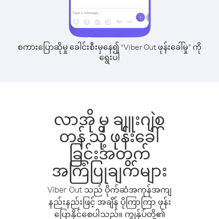
စကားပြောဆိုမှု ခေါင်းစီးမှနေ၍ “Viber Out ဖုန်းခေါ်မှု” ကို
ရွေးပါ
လာအို မှ ချူးဂျဲစ
တန် သို့ ဖုန်းခေါ်
ခြင်းအတွက်
အကြံပြုချက်များ
Viber Out သည် ပိုက်ဆံအကုန်အကျ
နည်းနည်းဖြင့် အချိန် ပိုကြာကြာ ဖုန်း
ပြောနိုင်စေပါသည်။ ကျွန်ုပ်တို့၏