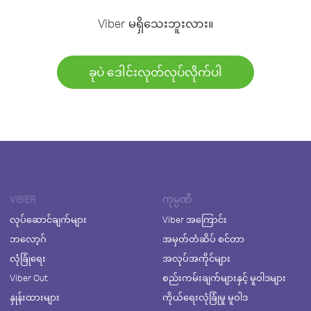
Viber မရှိသေးဘူးလား။
ခုပဲ ဒေါင်းလုတ်လုပ်လိုက်ပါ
VIBER
ကုမ္ပဏီ
လုပ်ဆောင်ချက်များ
Viber အကြောင်း
ဘလော့ဂ်
အမှတ်တံဆိပ် စင်တာ
လုံခြုံရေး
အလုပ်အကိုင်များ
Viber Out
စည်းကမ်းချက်များနှင့် မူဝါဒများ
နှုန်းထားများ
ကိုယ်ရေးလုံခြုံမှု မူဝါဒ