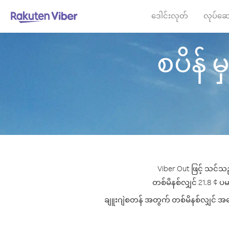
ဒေါင်းလုတ်
လုပ်ဆေ
စပိန် မ
Viber Out ဖြင့် သင်သည
တစ်မိနစ်လျှင် 21.8 ¢ ပမာ
ချူးဂျဲစတန် အတွက် တစ်မိနစ်လျှင် အကော