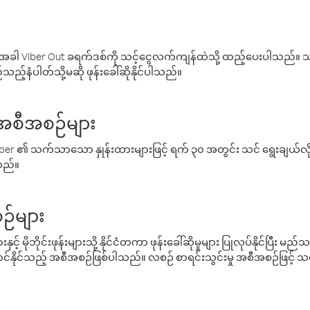
ါ Viber Out ခရက်ဒစ်ကို သင့်ငွေလက်ကျန်ထဲသို့ ထည့်ပေးပါသည်။ သင
ည့်နံပါတ်သို့မဆို ဖုန်းခေါ်ဆိုနိုင်ပါသည်။
် အစီအစဉ်များ
် Viber ၏ သက်သာသော နှုန်းထားများဖြင့် ရက် ၃၀ အတွင်း သင် ရွေးချယ်
်သည်။
ဉ်များ
့် မိုဘိုင်းဖုန်းများသို့ နိုင်ငံတကာ ဖုန်းခေါ်ဆိုမှုများ ပြုလုပ်နိုင်ပြီး
်နိုင်သည့် အစီအစဉ်ဖြစ်ပါသည်။ လစဉ် စာရင်းသွင်းမှု အစီအစဉ်ဖြင့်