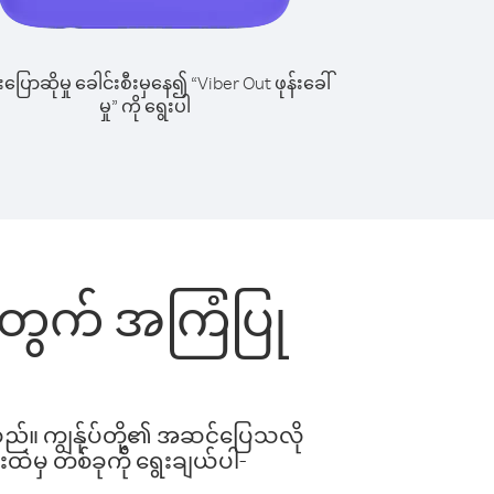
ြောဆိုမှု ခေါင်းစီးမှနေ၍ “Viber Out ဖုန်းခေါ်
မှု” ကို ရွေးပါ
်းအတွက် အကြံပြု
ါသည်။ ကျွန်ုပ်တို့၏ အဆင်ပြေသလို
းထဲမှ တစ်ခုကို ရွေးချယ်ပါ-