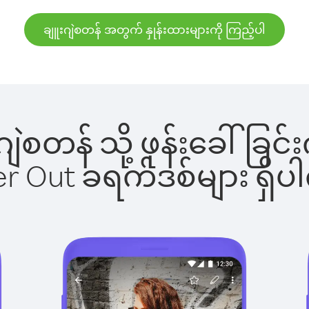
ချူးဂျဲစတန် အတွက် နှုန်းထားများကို ကြည့်ပါ
ူးဂျဲစတန် သို့ ဖုန်းခေါ်
ber Out ခရက်ဒစ်များ ရှ