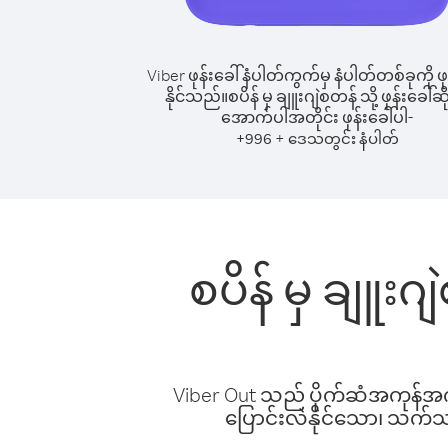
Viber ဖုန်းခေါ်နံပါတ်ကွက်မှ နံပါတ်တစ်ခုကို ဖု
နိုင်သည်။
စပိန် မှ ချူးဂျဲစတန် သို့ ဖုန်းခေါ်ဆိ
အောက်ပါအတိုင်း ဖုန်းခေါ်ပါ-
+
+
996
ဒေသတွင်း နံပါတ်
စပိန် မှ ချူးဂ
Viber Out သည် ပိုက်ဆံအကုန်အကျ 
ပြောင်းလဲနိုင်သော၊ သက်သာသ