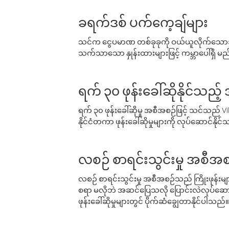
ခရက်ဒစ် ပက်ကေ့ချ်များ
သင်က ငွေပမာဏ တစ်ခုခုကို ဝယ်ယူလိုက်သောအခ
သက်သာသော နှုန်းထားများဖြင့် ကမ္ဘာပေါ်ရှိ မည်သ
ရက် ၃၀ ဖုန်းခေါ်ဆိုနိုင်သည့
ရက် ၃၀ ဖုန်းခေါ်ဆိုမှု အစီအစဉ်ဖြင့် သင်သည
နိုင်ငံတကာ ဖုန်းခေါ်ဆိုမှုများကို လုပ်ဆောင်နိုင
လစဉ် စာရင်းသွင်းမှု အစီအစ
လစဉ် စာရင်းသွင်းမှု အစီအစဉ်သည် ကြိုးဖုန်းများနှင
စရာ မလိုဘဲ အဆင်ပြေသလို ပြောင်းလဲလုပ်ဆောင
ဖုန်းခေါ်ဆိုမှုများတွင် ပိုက်ဆံချွေတာနိုင်ပါသည်။