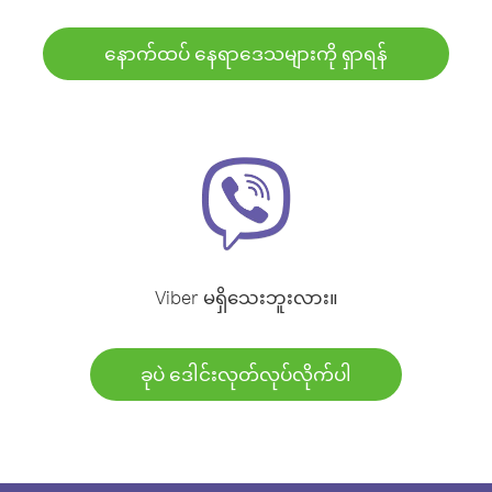
နောက်ထပ် နေရာဒေသများကို ရှာရန်
Viber မရှိသေးဘူးလား။
ခုပဲ ဒေါင်းလုတ်လုပ်လိုက်ပါ