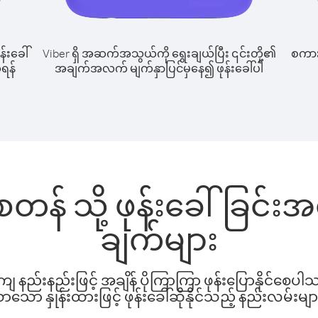
န်းခေါ်
Viber ရှိ အဆက်အသွယ်ကို ရွေးချယ်ပြီး ၎င်းတို့၏
စကားပ
ုရန်
အချက်အလက် မျက်နှာပြင်မှနေ၍ ဖုန်းခေါ်ပါ
ျဲစတန် သို့ ဖုန်းခေါ်ခြင
ချက်များ
နည်းနည်းဖြင့် အချိန် ပိုကြာကြာ ဖုန်းပြောနိုင်စေပ
ော နှုန်းထားဖြင့် ဖုန်းခေါ်ဆိုနိုင်သည့် နည်းလမ်းမျာ