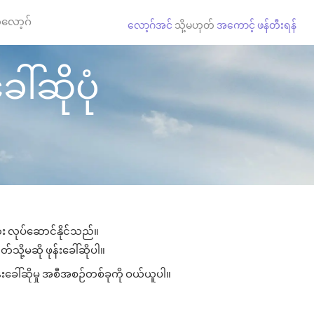
လော့ဂ်
လော့ဂ်အင်
သို့မဟုတ်
အကောင့် ဖန်တီးရန်
ါ်ဆိုပုံ
ျား လုပ်ဆောင်နိုင်သည်။
်သို့မဆို ဖုန်းခေါ်ဆိုပါ။
်းခေါ်ဆိုမှု အစီအစဉ်တစ်ခုကို ဝယ်ယူပါ။