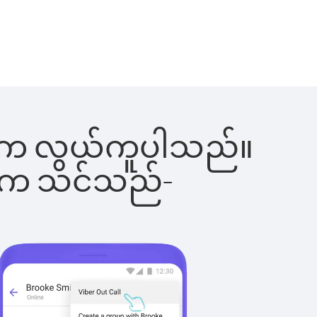
ခြင်းက လွယ်ကူပါသည်။
ိပါက သင်သည်-