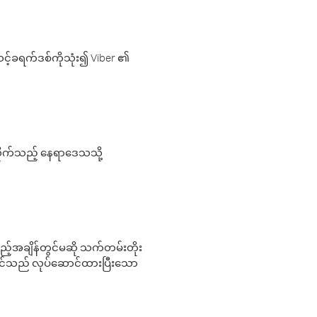
့်ခရက်ဒစ်ကိုသုံး၍ Viber ၏
လိုက်သည့် နေရာဒေသသို့
 မည်သည့်အချိန်တွင်မဆို သက်တမ်းတိုး
 သင်သည် လုပ်ဆောင်ထားပြီးသော