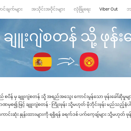
ာင်ချက်များ
အသိုင်းအဝိုင်းများ
လုံခြုံရေး
Viber Out
ဘ
ှ ချူးဂျဲစတန် သို့ ဖုန်းခေ
် စပိန် မှ ချူးဂျဲစတန် သို့ အရည်အသွေး ကောင်းမွန်သော ဖုန်းခေါ်ဆိုမှုမ
ဏမှစ၍ ဖြင့် ချူးဂျဲစတန် - ကြိုးဖုန်း သို့မဟုတ် မိုဘိုင်းဖုန်း မည်သည့်နံပါတ
င်းဆုံး နှုန်းထားများကို ရရှိရန် ခရက်ဒစ် ပက်ကေ့ချ်များ သို့မဟုတ် ဖုန